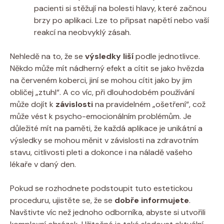
pacienti si stěžují na bolesti hlavy, které začnou
brzy po aplikaci. Lze to připsat napětí nebo vaší
reakcí na neobvyklý zásah.
Nehledě na to, že se
výsledky liší
podle jednotlivce.
Někdo může mít nádherný efekt a cítit se jako hvězda
na červeném koberci, jiní se mohou cítit jako by jim
obličej „ztuhl“. A co víc, při dlouhodobém používání
může dojít k
závislosti
na pravidelném „ošetření“, což
může vést k psycho-emocionálním problémům. Je
důležité mít na paměti, že každá aplikace je unikátní a
výsledky se mohou měnit v závislosti na zdravotním
stavu, citlivosti pleti a dokonce i na náladě vašeho
lékaře v daný den.
Pokud se rozhodnete podstoupit tuto estetickou
proceduru, ujistěte se, že se
dobře informujete
.
Navštivte víc než jednoho odborníka, abyste si utvořili