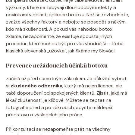
komplexní obrázek. Užitečné je také sledovat aktuální
výzkumy, které se zabývají dlouhodobými efekty a
novinkami v oblasti aplikace botoxu. Než se rozhodnete,
zvažte všechny faktory a nebojte se posedět s někým,
kdo má zkušenosti. A pokud vás náhodou botox
zklame, nezapomeňte, že existuje spousta jiných
procedur, které mohou být pro vás vhodnější – třeba
klasická slovenská „užovka“, jak říkáme my Slováci!
Prevence nežádoucích účinků botoxu
začíná už před samotným zákrokem. Je důležité vybrat
si
zkušeného odborníka
, který má nejen licence, ale
také doporučení od spokojených klientů. Zjistit, jaké má
lékař zkušenosti, je klíčové. Můžete se zeptat na
fotografie před a po zákrocích, abyste měli lepší
představu o výsledcích jeho práce.
Při konzultaci se nezapomeňte ptát na všechny