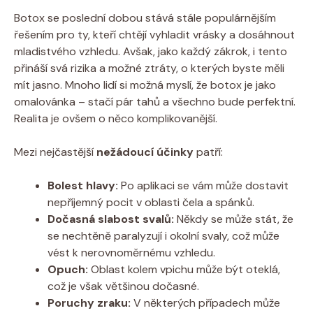
Botox se poslední dobou stává stále populárnějším
řešením pro ty, kteří chtějí vyhladit vrásky a dosáhnout
mladistvého vzhledu. Avšak, jako každý zákrok, i tento
přináší svá rizika a možné ztráty, o kterých byste měli
mít jasno. Mnoho lidí si možná myslí, že botox je jako
omalovánka – stačí pár tahů a všechno bude perfektní.
Realita je ovšem o něco komplikovanější.
Mezi nejčastější
nežádoucí účinky
patří:
Bolest hlavy:
Po aplikaci se vám může dostavit
nepříjemný pocit v oblasti čela a spánků.
Dočasná slabost svalů:
Někdy se může stát, že
se nechtěně paralyzují i okolní svaly, což může
vést k nerovnoměrnému vzhledu.
Opuch:
Oblast kolem vpichu může být oteklá,
což je však většinou dočasné.
Poruchy zraku:
V některých případech může