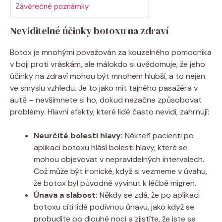
Závěrečné poznámky
Neviditelné účinky botoxu na zdraví
Botox je mnohými považován za kouzelného pomocníka
v boji proti vráskám, ale málokdo si uvědomuje, že jeho
účinky na zdraví mohou být mnohem hlubší, a to nejen
ve smyslu vzhledu. Je to jako mít tajného pasažéra v
autě – nevšimnete si ho, dokud nezačne způsobovat
problémy. Hlavní efekty, které lidé často nevidí, zahrnují:
Neurčité bolesti hlavy:
Někteří pacienti po
aplikaci botoxu hlásí bolesti hlavy, které se
mohou objevovat v nepravidelných intervalech.
Což může být ironické, když si vezmeme v úvahu,
že botox byl původně vyvinut k léčbě migren.
Únava a slabost:
Někdy se zdá, že po aplikaci
botoxu cítí lidé podivnou únavu, jako když se
probudíte po dlouhé noci a zjistíte, že jste se