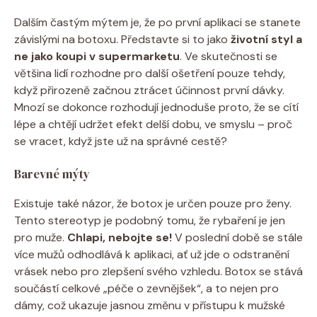
Dalším častým mýtem je, že po první aplikaci se stanete
závislými na botoxu. Představte si to jako
životní styl a
ne jako koupi v supermarketu
. Ve skutečnosti se
většina lidí rozhodne pro další ošetření pouze tehdy,
když přirozeně začnou ztrácet účinnost první dávky.
Mnozí se dokonce rozhodují jednoduše proto, že se cítí
lépe a chtějí udržet efekt delší dobu, ve smyslu – proč
se vracet, když jste už na správné cestě?
Barevné mýty
Existuje také názor, že botox je určen pouze pro ženy.
Tento stereotyp je podobný tomu, že rybaření je jen
pro muže.
Chlapi, nebojte se!
V poslední době se stále
více mužů odhodlává k aplikaci, ať už jde o odstranění
vrásek nebo pro zlepšení svého vzhledu. Botox se stává
součástí celkové „péče o zevnějšek“, a to nejen pro
dámy, což ukazuje jasnou změnu v přístupu k mužské