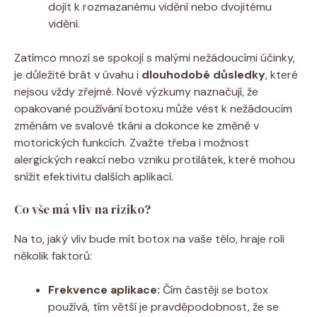
dojít k rozmazanému vidění nebo dvojitému
vidění.
Zatímco mnozí se spokojí s malými nežádoucími účinky,
je důležité brát v úvahu i
dlouhodobé důsledky
, které
nejsou vždy zřejmé. Nové výzkumy naznačují, že
opakované používání botoxu může vést k nežádoucím
změnám ve svalové tkáni a dokonce ke změně v
motorických funkcích. Zvažte třeba i možnost
alergických reakcí nebo vzniku protilátek, které mohou
snížit efektivitu dalších aplikací.
Co vše má vliv na riziko?
Na to, jaký vliv bude mít botox na vaše tělo, hraje roli
několik faktorů:
Frekvence aplikace:
Čím častěji se botox
používá, tím větší je pravděpodobnost, že se