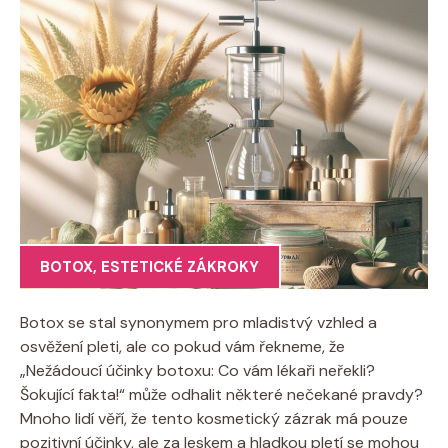
BOTOX
,
ESTETICKÉ ZÁKROKY
Botox se stal synonymem pro mladistvý vzhled a
osvěžení pleti, ale co pokud vám řekneme, že
„Nežádoucí účinky botoxu: Co vám lékaři neřekli?
Šokující fakta!“ může odhalit některé nečekané pravdy?
Mnoho lidí věří, že tento kosmetický zázrak má pouze
pozitivní účinky, ale za leskem a hladkou pletí se mohou