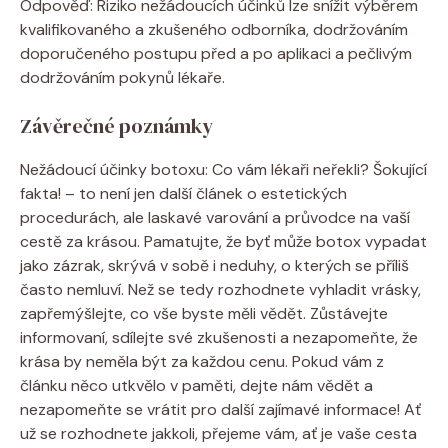
Odpověď: Riziko nežádoucích účinků lze snížit výběrem
kvalifikovaného a zkušeného odborníka, dodržováním
doporučeného postupu před a po aplikaci a pečlivým
dodržováním pokynů lékaře.
Závěrečné poznámky
Nežádoucí účinky botoxu: Co vám lékaři neřekli? Šokující
fakta! – to není jen další článek o estetických
procedurách, ale laskavé varování a průvodce na vaší
cestě za krásou. Pamatujte, že byť může botox vypadat
jako zázrak, skrývá v sobě i neduhy, o kterých se příliš
často nemluví. Než se tedy rozhodnete vyhladit vrásky,
zapřemýšlejte, co vše byste měli vědět. Zůstávejte
informovaní, sdílejte své zkušenosti a nezapomeňte, že
krása by neměla být za každou cenu. Pokud vám z
článku něco utkvělo v paměti, dejte nám vědět a
nezapomeňte se vrátit pro další zajímavé informace! Ať
už se rozhodnete jakkoli, přejeme vám, ať je vaše cesta