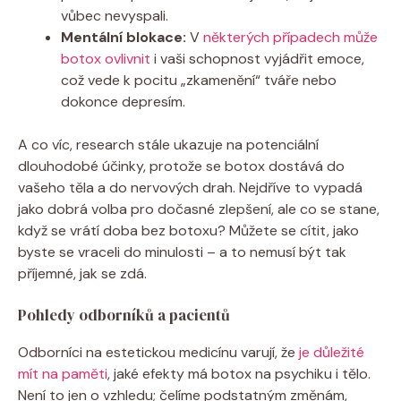
vůbec nevyspali.
Mentální blokace:
V
některých případech může
botox ovlivnit
i vaši schopnost vyjádřit emoce,
což vede k pocitu „zkamenění“ tváře nebo
dokonce depresím.
A co víc, research stále ukazuje na potenciální
dlouhodobé účinky, protože se botox dostává do
vašeho těla a do nervových drah. Nejdříve to vypadá
jako dobrá volba pro dočasné zlepšení, ale co se stane,
když se vrátí doba bez botoxu? Můžete se cítit, jako
byste se vraceli do minulosti – a to nemusí být tak
příjemné, jak se zdá.
Pohledy odborníků a pacientů
Odborníci na estetickou medicínu varují, že
je důležité
mít na paměti
, jaké efekty má botox na psychiku i tělo.
Není to jen o vzhledu; čelíme podstatným změnám,