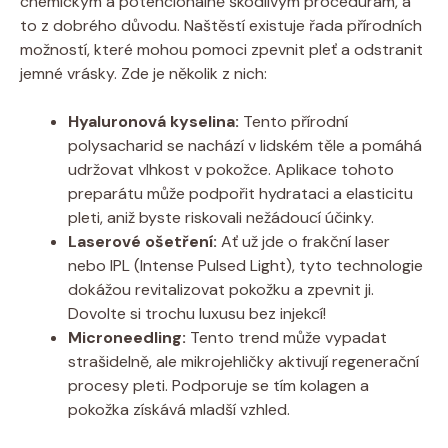
chemickým a potencionálně škodlivým procedurám, a
to z dobrého důvodu. Naštěstí existuje řada přírodních
možností, které mohou pomoci zpevnit pleť a odstranit
jemné vrásky. Zde je několik z nich:
Hyaluronová kyselina:
Tento přírodní
polysacharid se nachází v lidském těle a pomáhá
udržovat vlhkost v pokožce. Aplikace tohoto
preparátu může podpořit hydrataci a elasticitu
pleti, aniž byste riskovali nežádoucí účinky.
Laserové ošetření:
Ať už jde o frakční laser
nebo IPL (Intense Pulsed Light), tyto technologie
dokážou revitalizovat pokožku a zpevnit ji.
Dovolte si trochu luxusu bez injekcí!
Microneedling:
Tento trend může vypadat
strašidelně, ale mikrojehličky aktivují regenerační
procesy pleti. Podporuje se tím kolagen a
pokožka získává mladší vzhled.