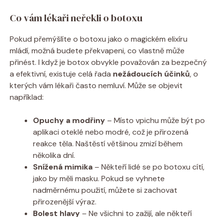
Co vám lékaři neřekli o botoxu
Pokud přemýšlíte o botoxu jako o magickém elixíru
mládí, možná budete překvapeni, co vlastně může
přinést. I když je botox obvykle považován za bezpečný
a efektivní, existuje celá řada
nežádoucích účinků
, o
kterých vám lékaři často nemluví. Může se objevit
například:
Opuchy a modřiny
– Místo vpichu může být po
aplikaci oteklé nebo modré, což je přirozená
reakce těla. Naštěstí většinou zmizí během
několika dní.
Snížená mimika
– Někteří lidé se po botoxu cítí,
jako by měli masku. Pokud se vyhnete
nadměrnému použití, můžete si zachovat
přirozenější výraz.
Bolest hlavy
– Ne všichni to zažijí, ale někteří