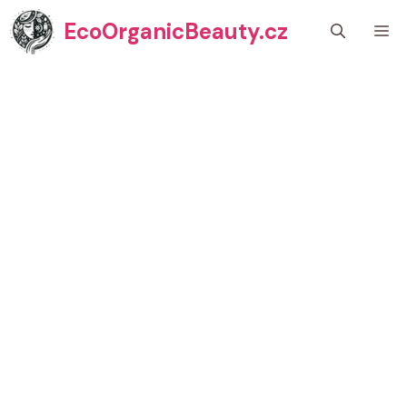
Přeskočit
EcoOrganicBeauty.cz
M
na
obsah