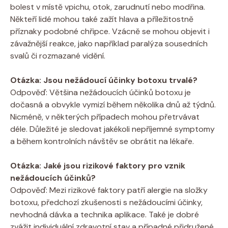
bolest v místě vpichu, otok, zarudnutí nebo modřina.
Někteří lidé mohou také zažít hlava a příležitostně
příznaky podobné chřipce. Vzácně se mohou objevit i
závažnější reakce, jako například paralýza sousedních
svalů či rozmazané vidění.
Otázka: Jsou nežádoucí účinky botoxu trvalé?
Odpověď: Většina nežádoucích účinků botoxu je
dočasná a obvykle vymizí během několika dnů až týdnů.
Nicméně, v některých případech mohou přetrvávat
déle. Důležité je sledovat jakékoli nepříjemné symptomy
a během kontrolních návštěv se obrátit na lékaře.
Otázka: Jaké jsou rizikové faktory pro vznik
nežádoucích účinků?
Odpověď: Mezi rizikové faktory patří alergie na složky
botoxu, předchozí zkušenosti s nežádoucími účinky,
nevhodná dávka a technika aplikace. Také je dobré
zvážit individuální zdravotní stav a případné přidružené