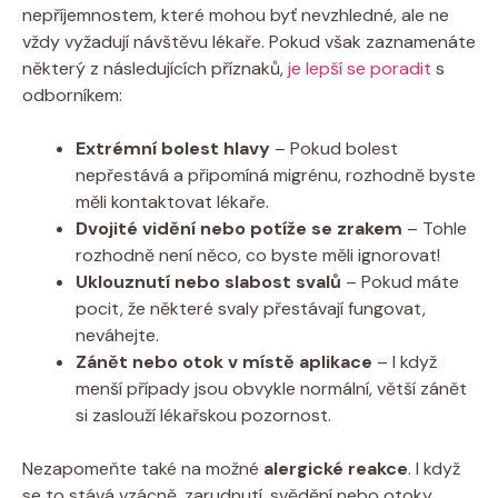
nepříjemnostem, které mohou byť nevzhledné, ale ne
vždy vyžadují návštěvu lékaře. Pokud však zaznamenáte
některý z následujících příznaků,
je lepší se poradit
s
odborníkem:
Extrémní bolest hlavy
– Pokud bolest
nepřestává a připomíná migrénu, rozhodně byste
měli kontaktovat lékaře.
Dvojité vidění nebo potíže se zrakem
– Tohle
rozhodně není něco, co byste měli ignorovat!
Uklouznutí nebo slabost svalů
– Pokud máte
pocit, že některé svaly přestávají fungovat,
neváhejte.
Zánět nebo otok v místě aplikace
– I když
menší případy jsou obvykle normální, větší zánět
si zaslouží lékařskou pozornost.
Nezapomeňte také na možné
alergické reakce
. I když
se to stává vzácně, zarudnutí, svědění nebo otoky