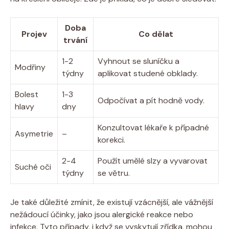
Doba
Projev
Co dělat
trvání
1-2
Vyhnout se sluníčku a
Modřiny
týdny
aplikovat studené obklady.
Bolest
1-3
Odpočívat a pít hodně vody.
hlavy
dny
Konzultovat lékaře k případné
Asymetrie
–
korekci.
2-4
Použít umělé slzy a vyvarovat
Suché oči
týdny
se větru.
Je také důležité zmínit, že existují vzácnější, ale vážnější
nežádoucí účinky, jako jsou alergické reakce nebo
infekce. Tyto případy, i když se vyskytují zřídka, mohou