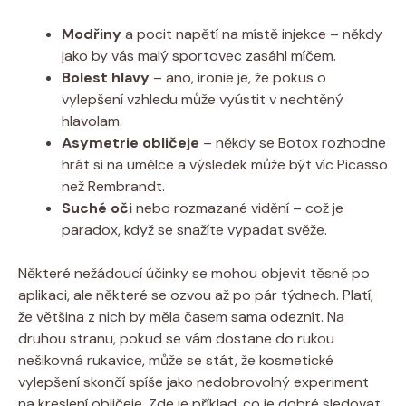
Modřiny
a pocit napětí na místě injekce – někdy
jako by vás malý sportovec zasáhl míčem.
Bolest hlavy
– ano, ironie je, že pokus o
vylepšení vzhledu může vyústit v nechtěný
hlavolam.
Asymetrie obličeje
– někdy se Botox rozhodne
hrát si na umělce a výsledek může být víc Picasso
než Rembrandt.
Suché oči
nebo rozmazané vidění – což je
paradox, když se snažíte vypadat svěže.
Některé nežádoucí účinky se mohou objevit těsně po
aplikaci, ale některé se ozvou až po pár týdnech. Platí,
že většina z nich by měla časem sama odeznít. Na
druhou stranu, pokud se vám dostane do rukou
nešikovná rukavice, může se stát, že kosmetické
vylepšení skončí spíše jako nedobrovolný experiment
na kreslení obličeje. Zde je příklad, co je dobré sledovat: