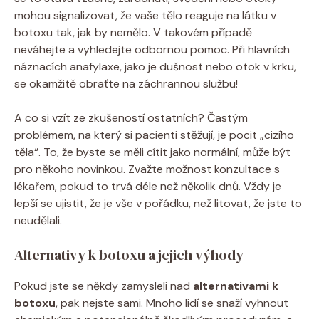
mohou signalizovat, že vaše tělo reaguje na látku v
botoxu tak, jak by nemělo. V takovém případě
neváhejte a vyhledejte odbornou pomoc. Při hlavních
náznacích anafylaxe, jako je dušnost nebo otok v krku,
se okamžitě obraťte na záchrannou službu!
A co si vzít ze zkušeností ostatních? Častým
problémem, na který si pacienti stěžují, je pocit „cizího
těla“. To, že byste se měli cítit jako normální, může být
pro někoho novinkou. Zvažte možnost konzultace s
lékařem, pokud to trvá déle než několik dnů. Vždy je
lepší se ujistit, že je vše v pořádku, než litovat, že jste to
neudělali.
Alternativy k botoxu a jejich výhody
Pokud jste se někdy zamysleli nad
alternativami k
botoxu
, pak nejste sami. Mnoho lidí se snaží vyhnout