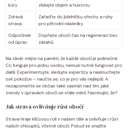
kúry
získejte objem a hustotu.
Zdravá
Zařaďte do jídelníčku ořechy a ryby
strava
pro přírodní následky.
Odpočinek
Dopřejte obočí čas na regeneraci bez
od úprav
zásahů.
Na závěr mějte na paměti, že každé obočí je jedinečné.
Co funguje pro jednu osobu, nemusí nutně fungovat pro
další. Experimentujte, sledujte expertízy a naslouchejte
své pokožce – naučte se, co je pro vás nejlepší. A
nezapomeňte se občas také zasmát nad tím, jaké
trendy v úpravách obočí se stále mění. Fascinující, že?
Jak strava ovlivňuje růst obočí
Strava hraje klíčovou roli v našem těle a ovlivňuje i růst
našich chloupků, včetně obočí. Pokud se snažíte