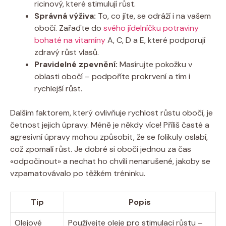
ricinový, které stimulují růst.
Správná výživa:
To, co jíte, se odráží i na vašem
obočí. Zařaďte do
svého jídelníčku potraviny
bohaté na vitamíny
A, C, D a E, které podporují
zdravý růst vlasů.
Pravidelné zpevnění:
Masírujte pokožku v
oblasti obočí – podpoříte prokrvení a tím i
rychlejší růst.
Dalším faktorem, který ovlivňuje rychlost růstu obočí, je
četnost jejich úpravy. Méně je někdy více! Příliš časté a
agresivní úpravy mohou způsobit, že se folikuly oslabí,
což zpomalí růst. Je dobré si obočí jednou za čas
«odpočinout» a nechat ho chvíli nenarušené, jakoby se
vzpamatovávalo po těžkém tréninku.
Tip
Popis
Olejové
Používejte oleje pro stimulaci růstu –