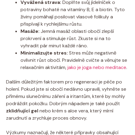
Vyvážená strava:
Doplňte svůj jídelníček o
potraviny bohaté na vitamíny B, E a biotin. Tyto
živiny pomáhají posilovat vlasové folikuly a
přispívají k rychlejšímu růstu.
Masáže:
Jemná masáž oblasti obočí zlepší
prokrvení a stimuluje růst. Zkuste si na to
vyhradit pár minut každé ráno.
Minimalizujte stres:
Stres může negativně
ovlivnit růst obočí. Pravidelně cvičte a věnujte se
relaxačním aktivitám,
jako je joga nebo meditace
.
Dalším důležitým faktorem pro regeneraci je péče po
holení. Pokud jste si obočí nedávno upravili, vyhněte se
přímému slunečnímu záření a iritantům, které by mohly
podráždit pokožku. Dobrým nápadem je také použít
zklidňující gel
nebo krém s aloe vera, který mírní
zarudnutí a zrychluje proces obnovy.
Výzkumy naznačují, že některé přípravky obsahující