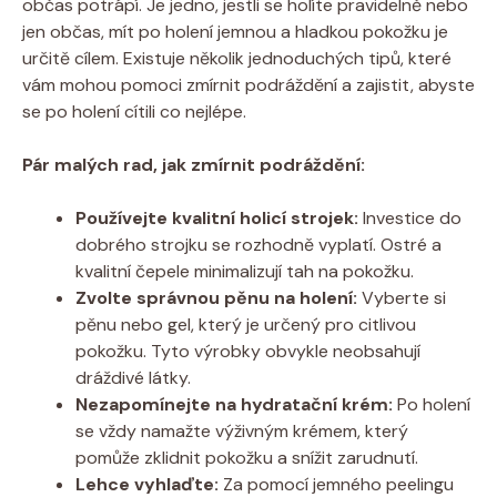
občas potrápí. Je jedno, jestli se holíte pravidelně nebo
jen občas, mít po holení jemnou a hladkou pokožku je
určitě cílem. Existuje několik jednoduchých tipů, které
vám mohou pomoci zmírnit podráždění a zajistit, abyste
se po holení cítili co nejlépe.
Pár malých rad, jak zmírnit podráždění:
Používejte kvalitní holicí strojek:
Investice do
dobrého strojku se rozhodně vyplatí. Ostré a
kvalitní čepele minimalizují tah na pokožku.
Zvolte správnou pěnu na holení:
Vyberte si
pěnu nebo gel, který je určený pro citlivou
pokožku. Tyto výrobky obvykle neobsahují
dráždivé látky.
Nezapomínejte na hydratační krém:
Po holení
se vždy namažte výživným krémem, který
pomůže zklidnit pokožku a snížit zarudnutí.
Lehce vyhlaďte:
Za pomocí jemného peelingu