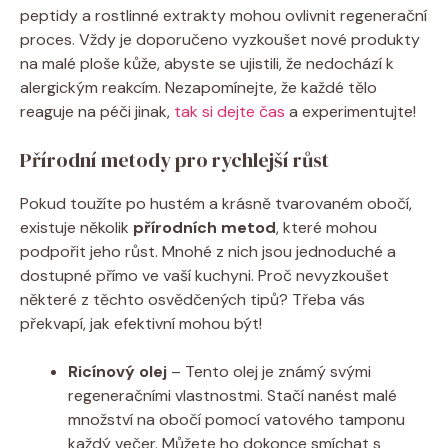
peptidy a rostlinné extrakty mohou ovlivnit regenerační
proces. Vždy je doporučeno vyzkoušet nové produkty
na malé ploše kůže, abyste se ujistili, že nedochází k
alergickým reakcím. Nezapomínejte, že každé tělo
reaguje na péči jinak,
tak si dejte čas
a experimentujte!
Přírodní metody pro rychlejší růst
Pokud toužíte po hustém a krásně tvarovaném obočí,
existuje několik
přírodních metod
, které mohou
podpořit jeho růst. Mnohé z nich jsou jednoduché a
dostupné přímo ve vaší kuchyni. Proč nevyzkoušet
některé z těchto osvědčených tipů? Třeba vás
překvapí, jak efektivní mohou být!
Ricínový olej
– Tento olej je známý svými
regeneračními vlastnostmi. Stačí nanést malé
množství na obočí pomocí vatového tamponu
každý večer. Můžete ho dokonce smíchat s