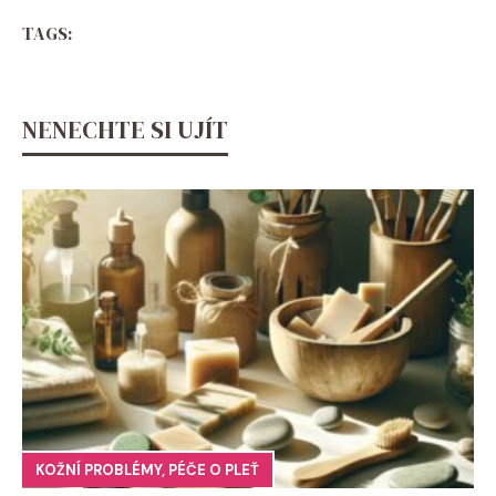
TAGS:
NENECHTE SI UJÍT
KOŽNÍ PROBLÉMY
,
PÉČE O PLEŤ