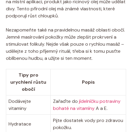
na místní aplikaci, produkt jako ricinový olej může udělat
divy. Tento přírodní olej má známé vlastnosti, které
podporují růst chloupků.
Nezapomeňte také na pravidelnou masáž oblasti obočí.
Jemné masírování pokožky může zlepšit prokrvení a
stimulovat folikuly. Nejde však pouze o rychlou masáž –
udělejte z toho příjemný rituál, třeba si k tomu pusťte
oblíbenou hudbu, a užijte si ten moment.
Tipy pro
urychlení růstu
Popis
obočí
Dodávejte
Zařaďte do
jídelníčku potraviny
vitaminy
bohaté na vitamíny
A a E.
Pijte dostatek vody pro zdravou
Hydratace
pokožku.