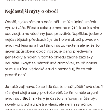
Nejčastější mýty o obočí
Obočí je jako rám pro naše oči – může úplně změnit
výraz tváře. Přesto existuje mnoho mýtů, které s ním
souvisejí, a ne všechny jsou pravdivé. Například jeden z
nejčastějších předsudků je, že holení obočí povede k
jeho rychlejšímu a hustšímu růstu. Faktem ale je, že to,
jakým způsobem obočí roste, je dáno především
geneticky a holení v tomto ohledu žádné zázraky
neudělá. I když se někteří lidé domnívají, že při holení
stimulují růst, vědecké studie naznačují, že to tak
prostě není.
Je také zajímavé, že se lidé často snaží „léčit“ své obočí
různými oleji a séry, protože věří, že tím uměle urychlí
jeho růst.
Biotin
, který je často zmiňován, může být
skvělý pro zdraví pleti a vlasů, ale není zázračnou