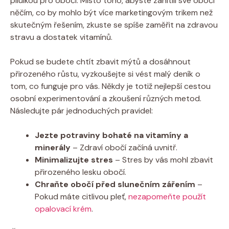
pilulkou pro obočí. Místo toho, abyste zahltili své obočí
něčím, co by mohlo být více marketingovým trikem než
skutečným řešením, zkuste se spíše zaměřit na zdravou
stravu a dostatek vitamínů.
Pokud se budete chtít zbavit mýtů a dosáhnout
přirozeného růstu, vyzkoušejte si vést malý deník o
tom, co funguje pro vás. Někdy je totiž nejlepší cestou
osobní experimentování a zkoušení různých metod.
Následujte pár jednoduchých pravidel:
Jezte potraviny bohaté na vitamíny a
minerály
– Zdraví obočí začíná uvnitř.
Minimalizujte stres
– Stres by vás mohl zbavit
přirozeného lesku obočí.
Chraňte obočí před slunečním zářením
–
Pokud máte citlivou pleť,
nezapomeňte použít
opalovací krém
.