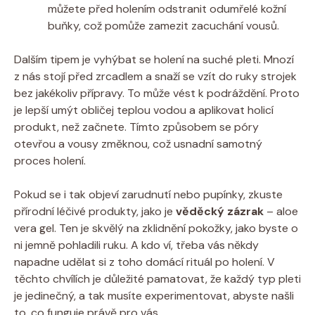
můžete před holením odstranit odumřelé kožní
buňky, což pomůže zamezit zacuchání vousů.
Dalším tipem je vyhýbat se holení na suché pleti. Mnozí
z nás stojí před zrcadlem a snaží se vzít do ruky strojek
bez jakékoliv přípravy. To může vést k podráždění. Proto
je lepší umýt obličej teplou vodou a aplikovat holicí
produkt, než začnete. Tímto způsobem se póry
otevřou a vousy změknou, což usnadní samotný
proces holení.
Pokud se i tak objeví zarudnutí nebo pupínky, zkuste
přírodní léčivé produkty, jako je
věděcký zázrak
– aloe
vera gel. Ten je skvělý na zklidnění pokožky, jako byste o
ni jemně pohladili ruku. A kdo ví, třeba vás někdy
napadne udělat si z toho domácí rituál po holení. V
těchto chvílích je důležité pamatovat, že každý typ pleti
je jedinečný, a tak musíte experimentovat, abyste našli
to, co funguje právě pro vás.