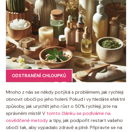
ODSTRANĚNÍ CHLOUPKŮ
Mnoho z nás se někdy potýká s problémem, jak rychleji
obnovit obočí po jeho holení. Pokud i vy hledáte efektní
způsoby, jak urychlit jeho růst o 50% rychleji, jste na
správném místě! V
tomto článku se podíváme na
osvědčené metody
a tipy, jak podpořit restart vašeho
obočí tak, aby vypadalo zdravě a plně. Připravte se na