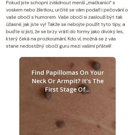
Pokud jste schopni zvládnout menší „mačkanici“ s
voskem nebo žiletkou, určitě se vám podaří i pečování o
vaše obočí s humorem. Vaše obočí si zaslouží být tak
úžasné, jak jste vy! Takže se nebojte použít tyto tipy, a
buďte si jisti, že se brzy vrátí do formy jako divoký les,
který čeká na prozkoumání. Kdo ví, možná se z vás
stane nedostižný obočí guru mezi vašimi přáteli!
Find Papillomas On Your
Neck Or Armpit? It's The
First Stage Of...