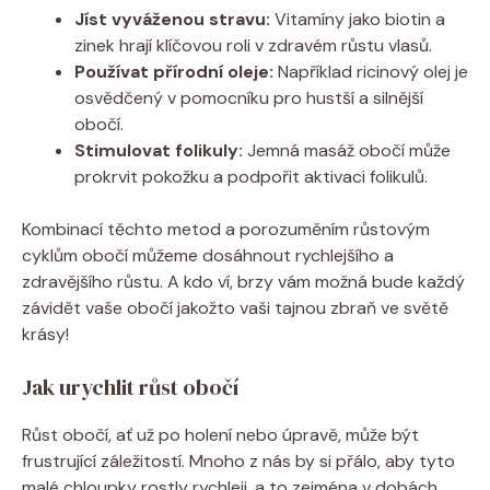
Jíst vyváženou stravu:
Vitamíny jako biotin a
zinek hrají klíčovou roli v zdravém růstu vlasů.
Používat přírodní oleje:
Například ricinový olej je
osvědčený v pomocníku pro hustší a silnější
obočí.
Stimulovat folikuly:
Jemná masáž obočí může
prokrvit pokožku a podpořit aktivaci folikulů.
Kombinací těchto metod a porozuměním růstovým
cyklům obočí můžeme dosáhnout rychlejšího a
zdravějšího růstu. A kdo ví, brzy vám možná bude každý
závidět vaše obočí jakožto vaši tajnou zbraň ve světě
krásy!
Jak urychlit růst obočí
Růst obočí, ať už po holení nebo úpravě, může být
frustrující záležitostí. Mnoho z nás by si přálo, aby tyto
malé chloupky rostly rychleji, a to zejména v dobách,