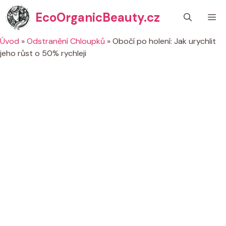
Přeskočit
EcoOrganicBeauty.cz
M
na
obsah
Úvod
»
Odstranění Chloupků
»
Obočí po holení: Jak urychlit
jeho růst o 50% rychleji