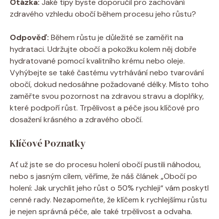
Otázka:
Jaké tipy byste doporučil pro zachování
zdravého vzhledu obočí během procesu jeho růstu?
Odpověď:
Během růstu je důležité se zaměřit na
hydrataci. Udržujte obočí a pokožku kolem něj dobře
hydratované pomocí kvalitního krému nebo oleje.
Vyhýbejte se také častému vytrhávání nebo tvarování
obočí, dokud nedosáhne požadované délky. Místo toho
zaměřte svou pozornost na zdravou stravu a doplňky,
které podpoří růst. Trpělivost a péče jsou klíčové pro
dosažení krásného a zdravého obočí.
Klíčové Poznatky
Ať už jste se do procesu holení obočí pustili náhodou,
nebo s jasným cílem, věříme, že náš článek „Obočí po
holení: Jak urychlit jeho růst o 50% rychleji“ vám poskytl
cenné rady. Nezapomeňte, že klíčem k rychlejšímu růstu
je nejen správná péče, ale také trpělivost a odvaha.