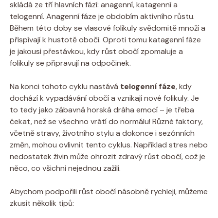
skládá ze tří hlavních fází: anagenní, katagenní a
telogenní. Anagenní fáze je obdobím aktivního růstu.
Během této doby se vlasové folikuly svědomitě množí a
přispívají k hustotě obočí. Oproti tomu katagenní fáze
je jakousi přestávkou, kdy růst obočí zpomaluje a
folikuly se připravují na odpočinek.
Na konci tohoto cyklu nastává
telogenní fáze
, kdy
dochází k vypadávání obočí a vznikají nové folikuly. Je
to tedy jako zábavná horská dráha emocí – je třeba
čekat, než se všechno vrátí do normálu! Různé faktory,
včetně stravy, životního stylu a dokonce i sezónních
změn, mohou ovlivnit tento cyklus. Například stres nebo
nedostatek živin může ohrozit zdravý růst obočí, což je
něco, co všichni nejednou zažili.
Abychom podpořili růst obočí násobně rychleji, můžeme
zkusit několik tipů: