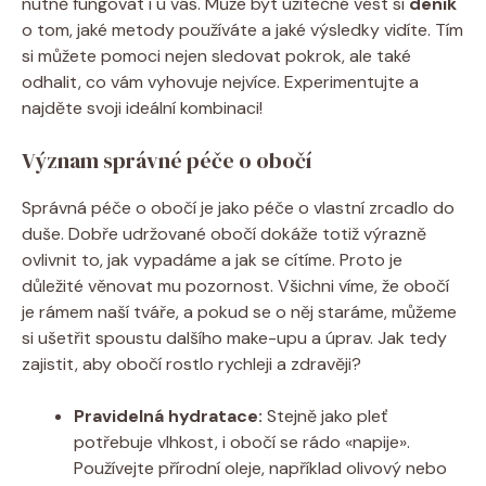
nutně fungovat i u vás. Může být užitečné vést si
deník
o tom, jaké metody používáte a jaké výsledky vidíte. Tím
si můžete pomoci nejen sledovat pokrok, ale také
odhalit, co vám vyhovuje nejvíce. Experimentujte a
najděte svoji ideální kombinaci!
Význam správné péče o obočí
Správná péče o obočí je jako péče o vlastní zrcadlo do
duše. Dobře udržované obočí dokáže totiž výrazně
ovlivnit to, jak vypadáme a jak se cítíme. Proto je
důležité věnovat mu pozornost. Všichni víme, že obočí
je rámem naší tváře, a pokud se o něj staráme, můžeme
si ušetřit spoustu dalšího make-upu a úprav. Jak tedy
zajistit, aby obočí rostlo rychleji a zdravěji?
Pravidelná hydratace:
Stejně jako pleť
potřebuje vlhkost, i obočí se rádo «napije».
Používejte přírodní oleje, například olivový nebo