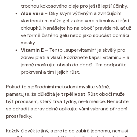
trochou kokosového oleje pro ještě lepší účinky.
Aloe vera
– Díky svým výživným a zvlhčujícím
vlastnostem může gel z aloe vera stimulovat růst
chloupků. Nanášejte ho na obočí pravidelně, ať už
ve formě čistého gelu nebo jako součást domácí
masky.
Vitamin E
– Tento „supervitamin“ je skvělý pro
zdraví pleti a vlasů. Rozřízněte kapsli vitamínu E a
jemně masírujte obsah do obočí. Tím podpoříte
prokrvení a tím i jejich růst.
Pokud to s přírodními metodami myslíte vážně,
pamatujte, že důležitá je
trpělivost
. Růst obočí může
být procesem, který trvá týdny, ne-li měsíce. Nenechte
se odradit a pravidelně aplikujte vámi vybrané přírodní
prostředky.
Každý člověk je jiný, a proto co zabírá jednomu, nemusí