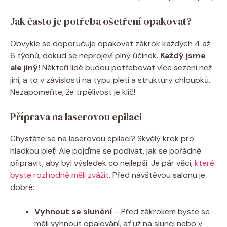
Jak často je potřeba ošetření opakovat?
Obvykle se doporučuje opakovat zákrok každých 4 až
6 týdnů, dokud se neprojeví plný účinek.
Každý jsme
ale jiný!
Někteří lidé budou potřebovat více sezení než
jiní, a to v závislosti na typu pleti a struktury chloupků.
Nezapomeňte, že trpělivost je klíč!
Příprava na laserovou epilaci
Chystáte se na laserovou epilaci? Skvělý krok pro
hladkou pleť! Ale pojďme se podívat, jak se pořádně
připravit, aby byl výsledek co nejlepší. Je pár věcí,
které
byste rozhodně měli zvážit
. Před návštěvou salonu je
dobré:
Vyhnout se slunění
– Před zákrokem byste se
měli vyhnout opalování, ať už na slunci nebo v