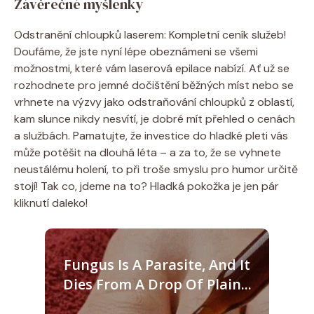
Závěrečné myšlenky
Odstranění chloupků laserem: Kompletní ceník služeb!
Doufáme, že jste nyní lépe obeznámeni se všemi
možnostmi, které vám laserová epilace nabízí. Ať už se
rozhodnete pro jemné dočištění běžných míst nebo se
vrhnete na výzvy jako odstraňování chloupků z oblastí,
kam slunce nikdy nesvítí, je dobré mít přehled o cenách
a službách. Pamatujte, že investice do hladké pleti vás
může potěšit na dlouhá léta – a za to, že se vyhnete
neustálému holení, to při troše smyslu pro humor určitě
stojí! Tak co, jdeme na to? Hladká pokožka je jen pár
kliknutí daleko!
Fungus Is A Parasite, And It
Dies From A Drop Of Plain...