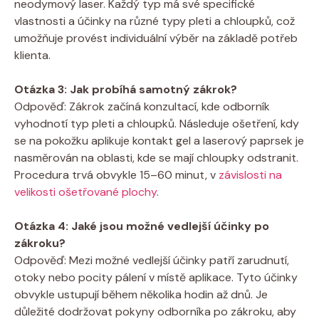
neodymový laser. Každý typ má své specifické
vlastnosti a účinky na různé typy pleti a chloupků, což
umožňuje provést individuální výběr na základě potřeb
klienta.
Otázka 3: Jak probíhá samotný zákrok?
Odpověď: Zákrok začíná konzultací, kde odborník
vyhodnotí typ pleti a chloupků. Následuje ošetření, kdy
se na pokožku aplikuje kontakt gel a laserový paprsek je
nasměrován na oblasti, kde se mají chloupky odstranit.
Procedura trvá obvykle 15–60 minut, v
závislosti na
velikosti ošetřované plochy
.
Otázka 4: Jaké jsou možné vedlejší účinky po
zákroku?
Odpověď: Mezi možné vedlejší účinky patří zarudnutí,
otoky nebo pocity pálení v místě aplikace. Tyto účinky
obvykle ustupují během několika hodin až dnů. Je
důležité dodržovat pokyny odborníka po zákroku, aby