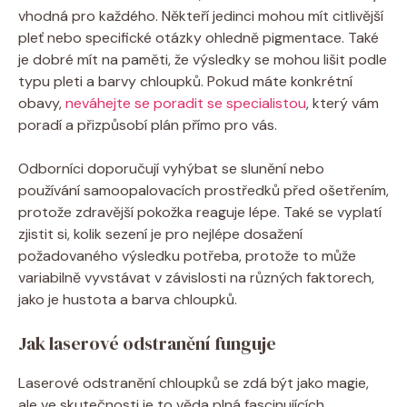
vhodná pro každého. Někteří jedinci mohou mít citlivější
pleť nebo specifické otázky ohledně pigmentace. Také
je dobré mít na paměti, že výsledky se mohou lišit podle
typu pleti a barvy chloupků. Pokud máte konkrétní
obavy,
neváhejte se poradit se specialistou
, který vám
poradí a přizpůsobí plán přímo pro vás.
Odborníci doporučují vyhýbat se slunění nebo
používání samoopalovacích prostředků před ošetřením,
protože zdravější pokožka reaguje lépe. Také se vyplatí
zjistit si, kolik sezení je pro nejlépe dosažení
požadovaného výsledku potřeba, protože to může
variabilně vyvstávat v závislosti na různých faktorech,
jako je hustota a barva chloupků.
Jak laserové odstranění funguje
Laserové odstranění chloupků se zdá být jako magie,
ale ve skutečnosti je to věda plná fascinujících