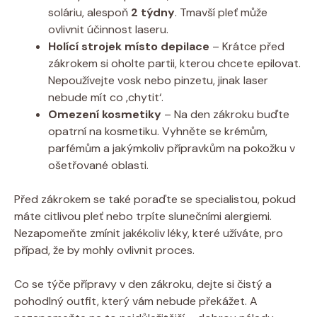
soláriu, alespoň
2 týdny
. Tmavší pleť může
ovlivnit účinnost laseru.
Holící strojek místo depilace
– Krátce před
zákrokem si oholte partii, kterou chcete epilovat.
Nepoužívejte vosk nebo pinzetu, jinak laser
nebude mít co ‚chytit‘.
Omezení kosmetiky
– Na den zákroku buďte
opatrní na kosmetiku. Vyhněte se krémům,
parfémům a jakýmkoliv přípravkům na pokožku v
ošetřované oblasti.
Před zákrokem se také poraďte se specialistou, pokud
máte citlivou pleť nebo trpíte slunečními alergiemi.
Nezapomeňte zmínit jakékoliv léky, které užíváte, pro
případ, že by mohly ovlivnit proces.
Co se týče přípravy v den zákroku, dejte si čistý a
pohodlný outfit, který vám nebude překážet. A