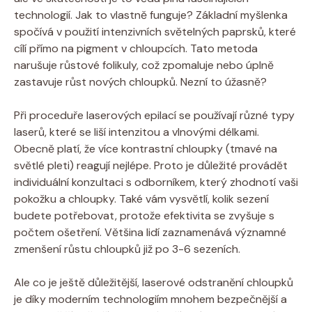
technologií. Jak to vlastně funguje? Základní myšlenka
spočívá v použití intenzivních světelných paprsků, které
cílí přímo na pigment v chloupcích. Tato metoda
narušuje růstové folikuly, což zpomaluje nebo úplně
zastavuje růst nových chloupků. Nezní to úžasně?
Při proceduře laserových epilací se používají různé typy
laserů, které se liší intenzitou a vlnovými délkami.
Obecně platí, že více kontrastní chloupky (tmavé na
světlé pleti) reagují nejlépe. Proto je důležité provádět
individuální konzultaci s odborníkem, který zhodnotí vaši
pokožku a chloupky. Také vám vysvětlí, kolik sezení
budete potřebovat, protože efektivita se zvyšuje s
počtem ošetření. Většina lidí zaznamenává významné
zmenšení růstu chloupků již po 3-6 sezeních.
Ale co je ještě důležitější, laserové odstranění chloupků
je díky moderním technologiím mnohem bezpečnější a