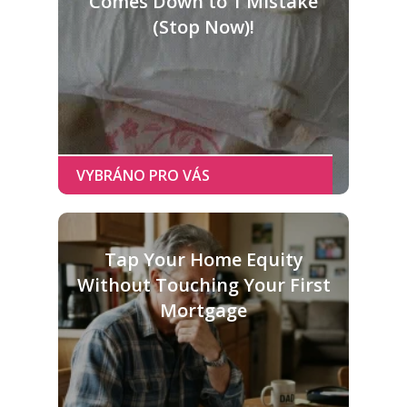
Comes Down to 1 Mistake
(Stop Now)!
Tap Your Home Equity
Without Touching Your First
Mortgage