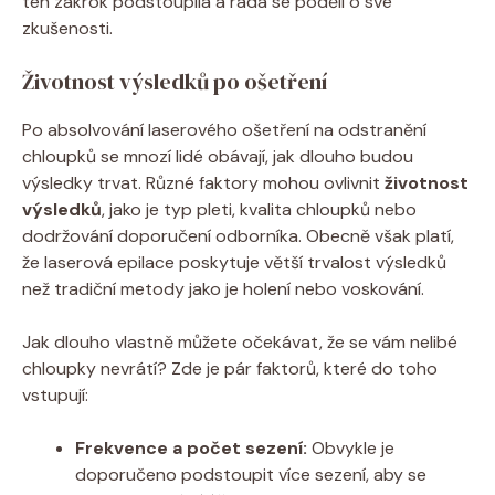
ten zákrok podstoupila a ráda se podělí o své
zkušenosti.
Životnost výsledků po ošetření
Po absolvování laserového ošetření na odstranění
chloupků se mnozí lidé obávají, jak dlouho budou
výsledky trvat. Různé faktory mohou ovlivnit
životnost
výsledků
, jako je typ pleti, kvalita chloupků nebo
dodržování doporučení odborníka. Obecně však platí,
že laserová epilace poskytuje větší trvalost výsledků
než tradiční metody jako je holení nebo voskování.
Jak dlouho vlastně můžete očekávat, že se vám nelibé
chloupky nevrátí? Zde je pár faktorů, které do toho
vstupují:
Frekvence a počet sezení:
Obvykle je
doporučeno podstoupit více sezení, aby se