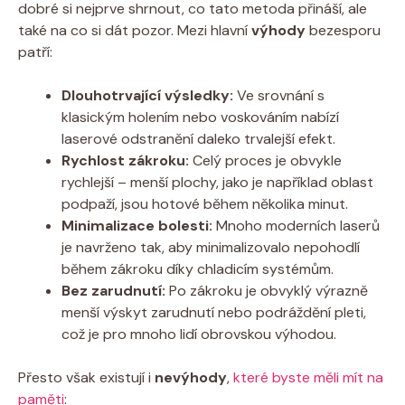
dobré si nejprve shrnout, co tato metoda přináší, ale
také na co si dát pozor. Mezi hlavní
výhody
bezesporu
patří:
Dlouhotrvající výsledky:
Ve srovnání s
klasickým holením nebo voskováním nabízí
laserové odstranění daleko trvalejší efekt.
Rychlost zákroku:
Celý proces je obvykle
rychlejší – menší plochy, jako je například oblast
podpaží, jsou hotové během několika minut.
Minimalizace bolesti:
Mnoho moderních laserů
je navrženo tak, aby minimalizovalo nepohodlí
během zákroku díky chladicím systémům.
Bez zarudnutí:
Po zákroku je obvyklý výrazně
menší výskyt zarudnutí nebo podráždění pleti,
což je pro mnoho lidí obrovskou výhodou.
Přesto však existují i
nevýhody
,
které byste měli mít na
paměti
: