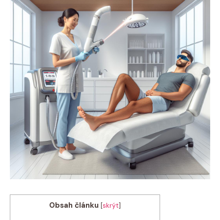
Obsah článku
[
skrýt
]