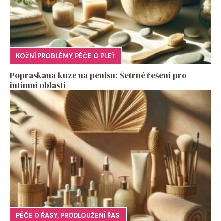
KOŽNÍ PROBLÉMY
,
PÉČE O PLEŤ
Popraskana kuze na penisu: Šetrné řešení pro
intimní oblasti
PÉČE O ŘASY
,
PRODLOUŽENÍ ŘAS