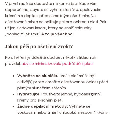
V první řadě se dostavíte na konzultaci. Bude vám
doporučeno, abyste se vyhnuli sluníčku, opalovacím
krémům a depilaci před samotným ošetřením. Na
ošetřované místo se aplikuje gel pro ochranu pleti. Pak
už jen sledování laseru, který se snaží chloupky
„pohladit“, až zmizí.
A to je všechno!
Jakou péči po ošetření zvolit?
Po ošetření je důležité dodržet několik základních
pravidel,
aby se minimalizovalo podráždění pleti
:
Vyhněte se sluníčku:
Vaše pleť může být
citlivější, proto chraňte ošetřovanou oblast před
přímým slunečním zářením.
Hydratujte:
Používejte jemné, hypoalergenní
krémy pro zklidnění pleti.
Žádné depilační metody:
Vyhněte se
voskování nebo trhání chloupků alespoň 4 týdny.