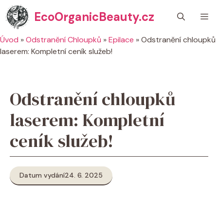
Přeskočit
EcoOrganicBeauty.cz
M
na
obsah
Úvod
»
Odstranění Chloupků
»
Epilace
»
Odstranění chloupků
laserem: Kompletní ceník služeb!
Odstranění chloupků
laserem: Kompletní
ceník služeb!
Datum vydání
24. 6. 2025