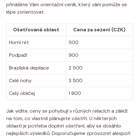
přinášíme Vám orientační ceník, který vám pomůže se
lépe zorientovat.
Ošetřovaná oblast
Cena za sezení (CZK)
Horní ret
500
Podpaží
900
Brazilská depilace
2 500
Celé nohy
3 500
Celý obličej
1 800
Jak vidíte, ceny se pohybují v různých relacích a záleží
na tom, co vlastně plánujete ošetřit. U některých
oblastí je potřeba doplnit ošetření, aby se dosáhlo
nejlepších výsledků. Doporučujeme zprovoznit alespoň