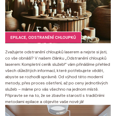
EPILACE
,
ODSTRANĚNÍ CHLOUPKŮ
Zvažujete odstranění chloupků laserem a nejste si jisti,
co vše obnáší? V našem článku „Odstranění chloupků
laserem: Kompletní ceník služeb!“ vám přinášíme přehled
všech důležitých informací, které potřebujete vědět,
abyste se rozhodli správně. Od výhod této moderní
metody, přes proces ošetření, až po ceny jednotlivých
služeb – máme pro vás všechno na jednom místě.
Připravte se na to, že se zbavíte starostí s tradičními
metodami epilace a objevíte vaše nové já!