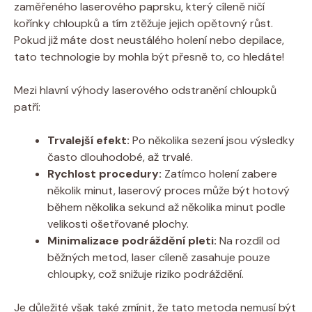
zaměřeného laserového paprsku, který cíleně ničí
kořínky chloupků a tím ztěžuje jejich opětovný růst.
Pokud již máte dost neustálého holení nebo depilace,
tato technologie by mohla být přesně to, co hledáte!
Mezi hlavní výhody laserového odstranění chloupků
patří:
Trvalejší efekt:
Po několika sezení jsou výsledky
často dlouhodobé, až trvalé.
Rychlost procedury:
Zatímco holení zabere
několik minut, laserový proces může být hotový
během několika sekund až několika minut podle
velikosti ošetřované plochy.
Minimalizace podráždění pleti:
Na rozdíl od
běžných metod, laser cíleně zasahuje pouze
chloupky, což snižuje riziko podráždění.
Je důležité však také zmínit, že tato metoda nemusí být