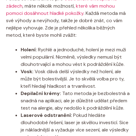
zádech
, máte několik možností,
které vám mohou
pomoci dosáhnout hladké pokožky
. Každá metoda má
své výhody a nevýhody, takže je dobré znát, co vám
nejlépe vyhovuje. Zde je přehled několika běžných
metod, které byste mohli zvážit:
Holení:
Rychlé a jednoduché, holení je mezi muži
velmi populární. Nicméně, výsledky nemusí být
dlouhotrvající a mohou vést k podráždění kůže.
Vosk:
Vosk dává delší výsledky než holení, ale
může být bolestivější. Je to skvělá volba pro ty,
kteří hledají hladkost a trvanlivost.
Depilační krémy:
Tato metoda je bezbolestná a
snadná na aplikaci, ale je důležité udělat předem
test na alergie, aby nedošlo k podráždění kůže.
Laserové odstranění:
Pokud hledáte
dlouhodobé řešení, laser je skvělou investicí. Sice
je nákladnější a vyžaduje více sezení, ale výsledky