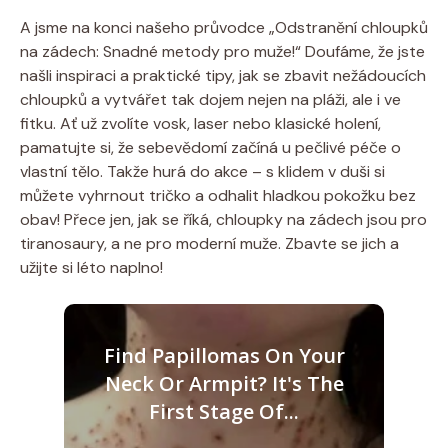
A jsme na konci našeho průvodce „Odstranění chloupků
na zádech: Snadné metody pro muže!“ Doufáme, že jste
našli inspiraci a praktické tipy, jak se zbavit nežádoucích
chloupků a vytvářet tak dojem nejen na pláži, ale i ve
fitku. Ať už zvolíte vosk, laser nebo klasické holení,
pamatujte si, že sebevědomí začíná u pečlivé péče o
vlastní tělo. Takže hurá do akce – s klidem v duši si
můžete vyhrnout tričko a odhalit hladkou pokožku bez
obav! Přece jen, jak se říká, chloupky na zádech jsou pro
tiranosaury, a ne pro moderní muže. Zbavte se jich a
užijte si léto naplno!
Find Papillomas On Your
Neck Or Armpit? It's The
First Stage Of...