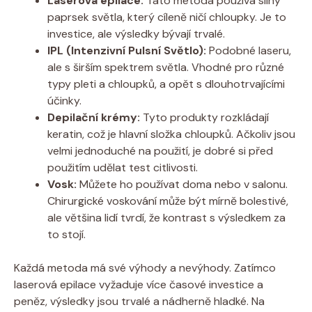
Laserová epilace:
Tato metoda používá silný
paprsek světla, který cíleně ničí chloupky. Je to
investice, ale výsledky bývají trvalé.
IPL (Intenzivní Pulsní Světlo):
Podobné laseru,
ale s širším spektrem světla. Vhodné pro různé
typy pleti a chloupků, a opět s dlouhotrvajícími
účinky.
Depilační krémy:
Tyto produkty rozkládají
keratin, což je hlavní složka chloupků. Ačkoliv jsou
velmi jednoduché na použití, je dobré si před
použitím udělat test citlivosti.
Vosk:
Můžete ho používat doma nebo v salonu.
Chirurgické voskování může být mírně bolestivé,
ale většina lidí tvrdí, že kontrast s výsledkem za
to stojí.
Každá metoda má své výhody a nevýhody. Zatímco
laserová epilace vyžaduje více časové investice a
peněz, výsledky jsou trvalé a nádherně hladké. Na