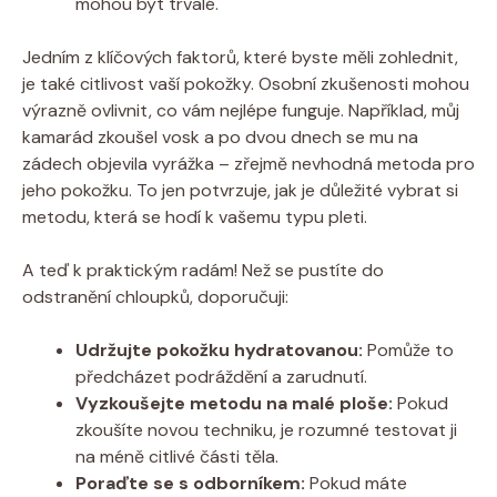
mohou být trvalé.
Jedním z klíčových faktorů, které byste měli zohlednit,
je také citlivost vaší pokožky. Osobní zkušenosti mohou
výrazně ovlivnit, co vám nejlépe funguje. Například, můj
kamarád zkoušel vosk a po dvou dnech se mu na
zádech objevila vyrážka – zřejmě nevhodná metoda pro
jeho pokožku. To jen potvrzuje, jak je důležité vybrat si
metodu, která se hodí k vašemu typu pleti.
A teď k praktickým radám! Než se pustíte do
odstranění chloupků, doporučuji:
Udržujte pokožku hydratovanou:
Pomůže to
předcházet podráždění a zarudnutí.
Vyzkoušejte metodu na malé ploše:
Pokud
zkoušíte novou techniku, je rozumné testovat ji
na méně citlivé části těla.
Poraďte se s odborníkem:
Pokud máte