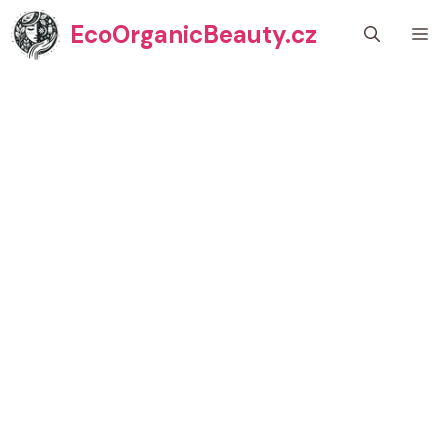
Přeskočit
EcoOrganicBeauty.cz
M
na
obsah