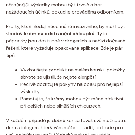
náročnější, výsledky mohou být trvalé a bez
nežádoucích účinků, pokud je prováděna odborníkem.
Pro ty, kteří hledají něco méně invazivního, by mohl být
vhodný
krém na odstranění chloupků
. Tyto
přípravky jsou dostupné v drogeriích a nabízí dočasné
řešení, které vyžaduje opakované aplikace. Zde je pár
tipů:
Vyzkoušejte produkt na malém kousku pokožky,
abyste se ujistili, že nejste alergičtí.
Pečlivě dodržujte pokyny na obalu pro nejlepší
výsledky.
Pamatujte, že krémy mohou být méně efektivní
při delších nebo silnějších chloupech.
V každém případě je dobré konzultovat své možnosti s
dermatologem, který vám může poradit, co bude pro
vaši pokožku nejlepší. Vědecký pokrok neustále