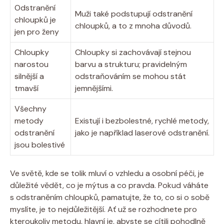
Odstranění
Muži také podstupují odstranění
chloupků je
chloupků, a to z mnoha důvodů.
jen pro ženy
Chloupky
Chloupky si zachovávají stejnou
narostou
barvu a strukturu; pravidelným
silnější a
odstraňováním se mohou stát
tmavší
jemnějšími.
Všechny
metody
Existují i bezbolestné, rychlé metody,
odstranění
jako je například laserové odstranění.
jsou bolestivé
Ve světě, kde se tolik mluví o vzhledu a osobní péči, je
důležité vědět, co je mýtus a co pravda. Pokud váháte
s odstraněním chloupků, pamatujte, že to, co si o sobě
myslíte, je to nejdůležitější. Ať už se rozhodnete pro
kteroukoliv metodu, hlavní je, abyste se cítili pohodlně