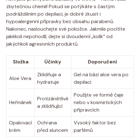
zbytečnou chemii! Pokud se potýkáte s častým
podrážděním po depilaci, je dobré zkusit i
hypoalergenní přípravky bez obsahu parabenů.
Nakonec, naslouchejte své pokožce. Jakmile pocítíte
jakékoli nepohodlí, dejte si dvoudenní „kolík“ od
jakýchkoli agresivních produktů.
Složka
Účinky
Doporučení
Zklidňuje a
Gel na bázi aloe vera po
Aloe Vera
hydratuje
depilaci
Použijte ve formě čaje
Protizánětlivé
Heřmánek
nebo v kosmetických
a zklidňující
přípravcích
Opalovací
Ochrana
Vysoký faktor bez
krém
před sluncem
parfémů