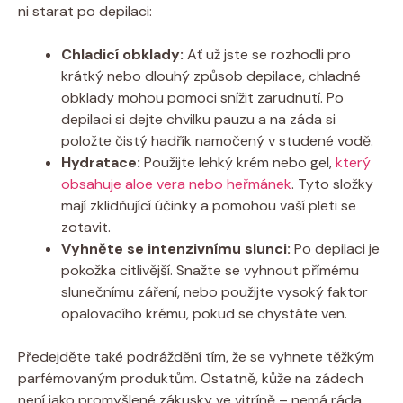
ni starat po depilaci:
Chladicí obklady:
Ať už jste se rozhodli pro
krátký nebo dlouhý způsob depilace, chladné
obklady mohou pomoci snížit zarudnutí. Po
depilaci si dejte chvilku pauzu a na záda si
položte čistý hadřík namočený v studené vodě.
Hydratace:
Použijte lehký krém nebo gel,
který
obsahuje aloe vera nebo heřmánek
. Tyto složky
mají zklidňující účinky a pomohou vaší pleti se
zotavit.
Vyhněte se intenzivnímu slunci:
Po depilaci je
pokožka citlivější. Snažte se vyhnout přímému
slunečnímu záření, nebo použijte vysoký faktor
opalovacího krému, pokud se chystáte ven.
Předejděte také podráždění tím, že se vyhnete těžkým
parfémovaným produktům. Ostatně, kůže na zádech
není jako promyšlené zákusky ve vitríně – nemá ráda