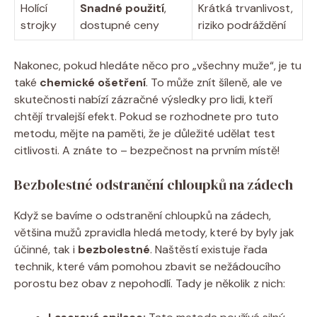
Holící
Snadné použití
,
Krátká trvanlivost,
strojky
dostupné ceny
riziko podráždění
Nakonec, pokud hledáte něco pro „všechny muže“, je tu
také
chemické ošetření
. To může znít šíleně, ale ve
skutečnosti nabízí zázračné výsledky pro lidi, kteří
chtějí trvalejší efekt. Pokud se rozhodnete pro tuto
metodu, mějte na paměti, že je důležité udělat test
citlivosti. A znáte to – bezpečnost na prvním místě!
Bezbolestné odstranění chloupků na zádech
Když se bavíme o odstranění chloupků na zádech,
většina mužů zpravidla hledá metody, které by byly jak
účinné, tak i
bezbolestné
. Naštěstí existuje řada
technik, které vám pomohou zbavit se nežádoucího
porostu bez obav z nepohodlí. Tady je několik z nich: