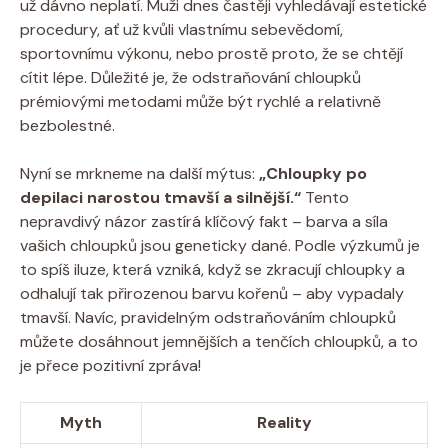
už dávno neplatí. Muži dnes častěji vyhledávají estetické
procedury, ať už kvůli vlastnímu sebevědomí,
sportovnímu výkonu, nebo prostě proto, že se chtějí
cítit lépe. Důležité je, že odstraňování chloupků
prémiovými metodami může být rychlé a relativně
bezbolestné.
Nyní se mrkneme na další mýtus:
„Chloupky po
depilaci narostou tmavší a silnější.“
Tento
nepravdivý názor zastírá klíčový fakt – barva a síla
vašich chloupků jsou geneticky dané. Podle výzkumů je
to spíš iluze, která vzniká, když se zkracují chloupky a
odhalují tak přirozenou barvu kořenů – aby vypadaly
tmavší. Navíc, pravidelným odstraňováním chloupků
můžete dosáhnout jemnějších a tenčích chloupků, a to
je přece pozitivní zpráva!
Myth
Reality