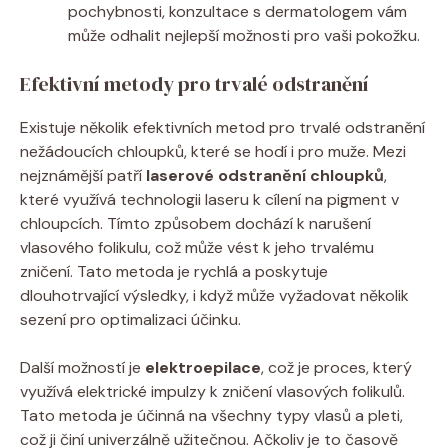
pochybnosti, konzultace s dermatologem vám
může odhalit nejlepší možnosti pro vaši pokožku.
Efektivní metody pro trvalé odstranění
Existuje několik efektivních metod pro trvalé odstranění
nežádoucích chloupků, které se hodí i pro muže. Mezi
nejznámější patří
laserové odstranění chloupků
,
které využívá technologii laseru k cílení na pigment v
chloupcích. Tímto způsobem dochází k narušení
vlasového folikulu, což může vést k jeho trvalému
zničení. Tato metoda je rychlá a poskytuje
dlouhotrvající výsledky, i když může vyžadovat několik
sezení pro optimalizaci účinku.
Další možností je
elektroepilace
, což je proces, který
využívá elektrické impulzy k zničení vlasových folikulů.
Tato metoda je účinná na všechny typy vlasů a pleti,
což ji činí univerzálně užitečnou. Ačkoliv je to časově