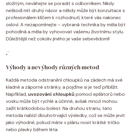
složitým, neváhejte se poradit s odborníkem. Nikdy
neškodí mít druhý názor a někdy může být konzultace s
profesionálem klíčem k rozhodnutí, které vás nakonec
osloví. A nezapomínejte – vybraná technika by měla být
pohodlná a měla by vyhovovat vašemu životnímu stylu.
Důležitější než cokoliv jiného je vaše sebevědomí!
„`
Výhody a nevýhody různých metod
Každá metoda odstranění chloupků na zádech má své
kladné a záporné stránky, a pojďme si je teď přiblížit.
Například,
uvozování chloupků
pomocí epilátorů nebo
vosku může být rychlé a účinné, avšak mnozí mohou
zažít krátkodobou bolest. Na druhou stranu, tato
metoda nabízí dlouhotrvající výsledky, což se může jevit
jako výhodné, pokud máte v plánu nosit krátké tričko
nebo plavky během léta.