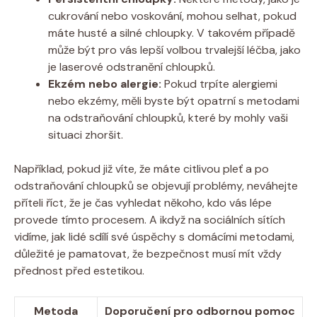
cukrování nebo voskování, mohou selhat, pokud
máte husté a silné chloupky. V takovém případě
může být pro vás lepší volbou trvalejší léčba, jako
je laserové odstranění chloupků.
Ekzém nebo alergie:
Pokud trpíte alergiemi
nebo ekzémy, měli byste být opatrní s metodami
na odstraňování chloupků, které by mohly vaši
situaci zhoršit.
Například, pokud již víte, že máte citlivou pleť a po
odstraňování chloupků se objevují problémy, neváhejte
příteli říct, že je čas vyhledat někoho, kdo vás lépe
provede tímto procesem. A ikdyž na sociálních sítích
vidíme, jak lidé sdílí své úspěchy s domácími metodami,
důležité je pamatovat, že bezpečnost musí mít vždy
přednost před estetikou.
Metoda
Doporučení pro odbornou pomoc