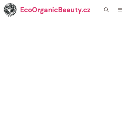
Přeskočit
EcoOrganicBeauty.cz
M
na
obsah