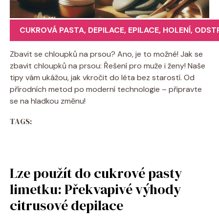
CUKROVÁ PASTA
,
DEPILACE
,
EPILACE
,
HOLENÍ
,
ODST
Zbavit se chloupků na prsou? Ano, je to možné! Jak se
zbavit chloupků na prsou: Řešení pro muže i ženy! Naše
tipy vám ukážou, jak vkročit do léta bez starostí. Od
přírodních metod po moderní technologie – připravte
se na hladkou změnu!
TAGS:
Lze použít do cukrové pasty
limetku: Překvapivé výhody
citrusové depilace