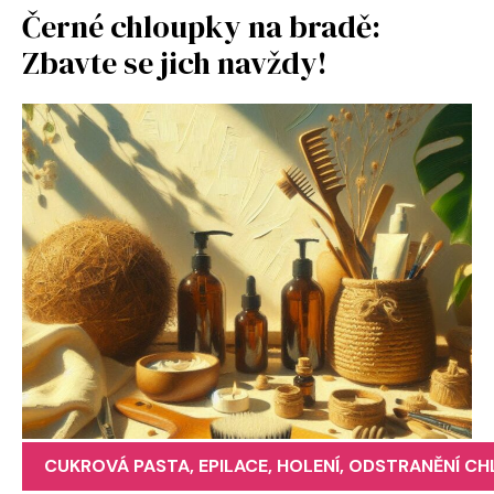
Černé chloupky na bradě:
Zbavte se jich navždy!
CUKROVÁ PASTA
,
EPILACE
,
HOLENÍ
,
ODSTRANĚNÍ CH