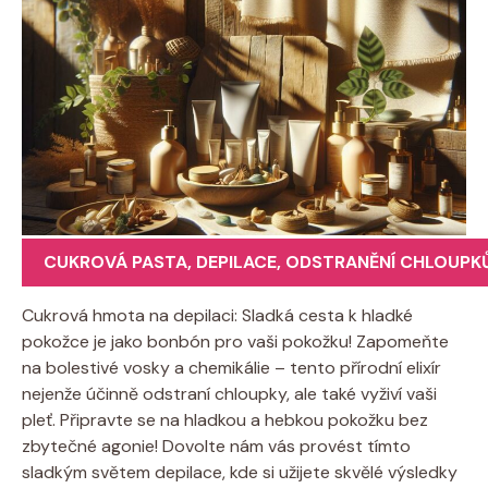
CUKROVÁ PASTA
,
DEPILACE
,
ODSTRANĚNÍ CHLOUPK
Cukrová hmota na depilaci: Sladká cesta k hladké
pokožce je jako bonbón pro vaši pokožku! Zapomeňte
na bolestivé vosky a chemikálie – tento přírodní elixír
nejenže účinně odstraní chloupky, ale také vyživí vaši
pleť. Připravte se na hladkou a hebkou pokožku bez
zbytečné agonie! Dovolte nám vás provést tímto
sladkým světem depilace, kde si užijete skvělé výsledky