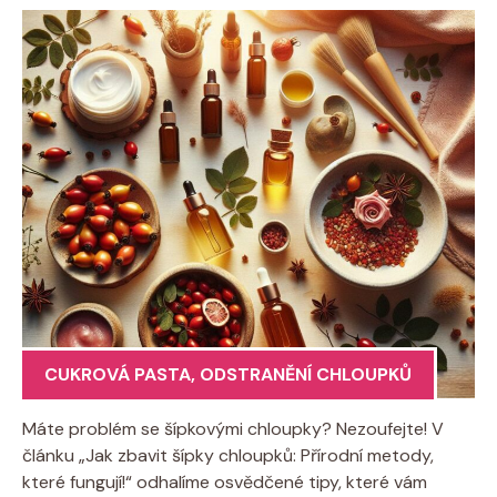
CUKROVÁ PASTA
,
ODSTRANĚNÍ CHLOUPKŮ
Máte problém se šípkovými chloupky? Nezoufejte! V
článku „Jak zbavit šípky chloupků: Přírodní metody,
které fungují!“ odhalíme osvědčené tipy, které vám