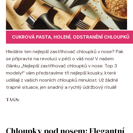
CUKROVÁ PASTA
,
HOLENÍ
,
ODSTRANĚNÍ CHLOUPKŮ
Hledáte ten nejlepší zastřihovač chloupků v nose? Pak
se připravte na revoluci v péči o váš nos! V našem
článku „Nejlepší zastřihovač chloupků v nose: Top 3
modely!“ vám představíme tři nejlepší kousky, které
udělají z vašich nosních chloupků minulost. Už žádné
trapné situace, jen snadný a rychlý údržbový rituál!
TAGS:
Chloupky pod nosem: Elegantní