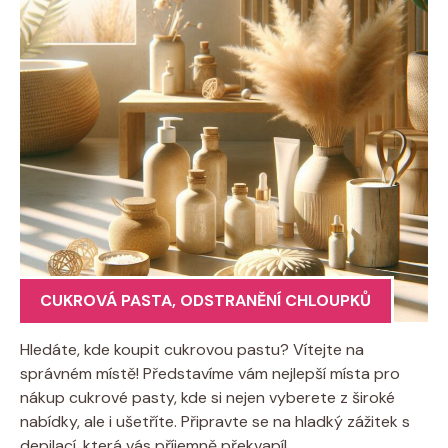
CUKROVÁ PASTA
,
ODSTRANĚNÍ CHLOUPKŮ
Hledáte, kde koupit cukrovou pastu? Vítejte na
správném místě! Představíme vám nejlepší místa pro
nákup cukrové pasty, kde si nejen vyberete z široké
nabídky, ale i ušetříte. Připravte se na hladký zážitek s
depilací, která vás příjemně překvapí!