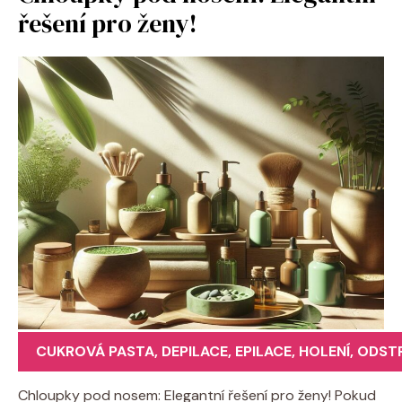
řešení pro ženy!
CUKROVÁ PASTA
,
DEPILACE
,
EPILACE
,
HOLENÍ
,
ODST
Chloupky pod nosem: Elegantní řešení pro ženy! Pokud