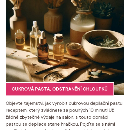
CUKROVÁ PASTA
,
ODSTRANĚNÍ CHLOUPKŮ
Objevte tajemství, jak vyrobit cukrovou depilační pastu
receptem, který zvládnete za pouhých 10 minut! Už
žádné zbytečné výdaje na salon, s touto domácí
pastou se depilace stane hračkou. Pojďte se s námi