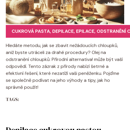
CUKROVÁ PASTA
,
DEPILACE
,
EPILACE
,
ODSTRANĚNÍ 
Hledáte metodu, jak se zbavit nežádoucích chloupků,
aniž byste utráceli za drahé procedury? Olej na
odstranění chloupků: Přírodní alternativa! může být vaší
odpovědí. Tento zázrak z přírody nabízí šetrné a
efektivní řešení, které nezatíží vaši peněženku. Pojďme
se společně podívat na jeho výhody a tipy, jak ho
správně použít!
TAGS:
Depilace cukrovou pastou