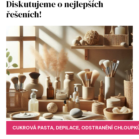
Diskutujeme o nejlepších
řešeních!
CUKROVÁ PASTA
,
DEPILACE
,
ODSTRANĚNÍ CHLOUPK