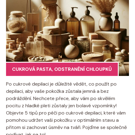
CUKROVÁ PASTA
,
ODSTRANĚNÍ CHLOUPKŮ
Po cukrové depilaci je důležité vědět, co použít po
depilaci, aby vaše pokožka zůstala jemná a bez
podráždění. Nechcete přece, aby vám po skvělém
pocitu z hladké pleti zůstaly jen bolavé vzpomínky!
Objevte 5 tipů pro péči po cukrové depilaci, které vám
pomohou udržet vaši pokožku v optimálním stavu a
přitom si zachovat úsměv na tváři. Pojďme se společně
podívat, jak na to!