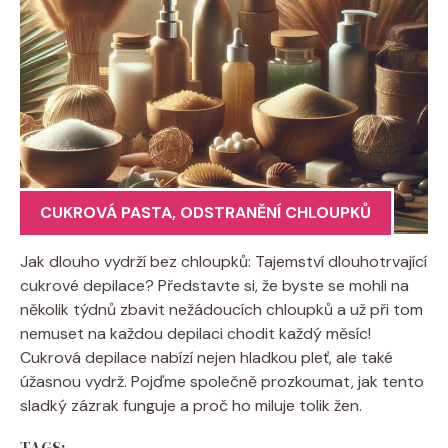
CUKROVÁ PASTA
,
ODSTRANĚNÍ CHLOUPKŮ
Jak dlouho vydrží bez chloupků: Tajemství dlouhotrvající
cukrové depilace? Představte si, že byste se mohli na
několik týdnů zbavit nežádoucích chloupků a už při tom
nemuset na každou depilaci chodit každý měsíc!
Cukrová depilace nabízí nejen hladkou pleť, ale také
úžasnou vydrž. Pojďme společně prozkoumat, jak tento
sladký zázrak funguje a proč ho miluje tolik žen.
TAGS: