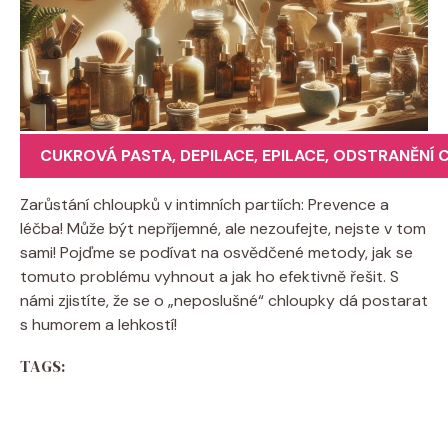
CUKROVÁ PASTA
,
DEPILACE
,
EPILACE
,
ODSTRANĚNÍ 
Zarůstání chloupků v intimních partiích: Prevence a
léčba! Může být nepříjemné, ale nezoufejte, nejste v tom
sami! Pojďme se podívat na osvědčené metody, jak se
tomuto problému vyhnout a jak ho efektivně řešit. S
námi zjistíte, že se o „neposlušné“ chloupky dá postarat
s humorem a lehkostí!
TAGS: