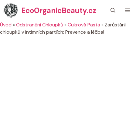
Přeskočit
EcoOrganicBeauty.cz
M
na
obsah
Úvod
»
Odstranění Chloupků
»
Cukrová Pasta
»
Zarůstání
chloupků v intimních partiích: Prevence a léčba!