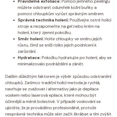
Pravidelné exfoliace:
Pomocí jemného peelingu
můžete odstranit odumřelé kožní buňky a
pomoci chloupkům vyrůst správným směrem.
Správná technika holení:
Používejte ostré holicí
stroje a nezapomeňte na gel nebo krém na
holení, který zjemní pokožku.
Směr holení:
Holte chloupky ve směru jejich
růstu, čímž se sníží riziko jejich podnícení k
zarůstání.
Hydratace:
Pokožku hydratujte po holení, aby se
minimalizovalo podráždění a zánět.
Dalším důležitým faktorem je výběr způsobu odstranění
chloupků. Zatímco tradiční holící metoda je rychlá,
navrhuje se zvažovat i alternativy jako je depilace
voskem nebo laserová epilace, které mohou být
účinnější a méně bolestivé. V případě voskování se
ujistěte, že je prováděno profesionálně, protože
nesprávná technika může skin začít škrábat a tím zvýšit