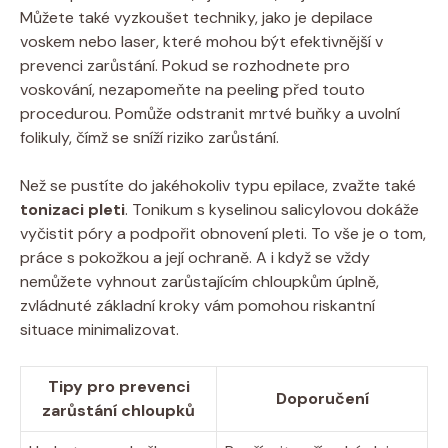
Můžete také vyzkoušet techniky, jako je depilace
voskem nebo laser, které mohou být efektivnější v
prevenci zarůstání. Pokud se rozhodnete pro
voskování, nezapomeňte na peeling před touto
procedurou. Pomůže odstranit mrtvé buňky a uvolní
folikuly, čímž se sníží riziko zarůstání.
Než se pustíte do jakéhokoliv typu epilace, zvažte také
tonizaci pleti
. Tonikum s kyselinou salicylovou dokáže
vyčistit póry a podpořit obnovení pleti. To vše je o tom,
práce s pokožkou a její ochraně. A i když se vždy
nemůžete vyhnout zarůstajícím chloupkům úplně,
zvládnuté základní kroky vám pomohou riskantní
situace minimalizovat.
Tipy pro prevenci
Doporučení
zarůstání chloupků