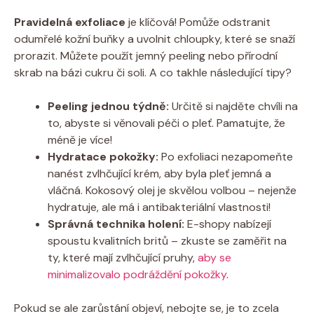
Pravidelná exfoliace
je klíčová! Pomůže odstranit
odumřelé kožní buňky a uvolnit chloupky, které se snaží
prorazit. Můžete použít jemný peeling nebo přírodní
skrab na bázi cukru či soli. A co takhle následující tipy?
Peeling jednou týdně:
Určitě si najděte chvíli na
to, abyste si věnovali péči o pleť. Pamatujte, že
méně je více!
Hydratace pokožky:
Po exfoliaci nezapomeňte
nanést zvlhčující krém, aby byla pleť jemná a
vláčná. Kokosový olej je skvělou volbou – nejenže
hydratuje, ale má i antibakteriální vlastnosti!
Správná technika holení:
E-shopy nabízejí
spoustu kvalitních britů – zkuste se zaměřit na
ty, které mají zvlhčující pruhy,
aby se
minimalizovalo podráždění pokožky
.
Pokud se ale zarůstání objeví, nebojte se, je to zcela