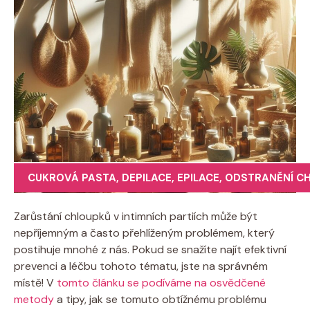
CUKROVÁ PASTA
,
DEPILACE
,
EPILACE
,
ODSTRANĚNÍ C
Zarůstání chloupků v intimních partiích může být
nepříjemným a často přehlíženým problémem, který
postihuje mnohé z nás. Pokud se snažíte najít efektivní
prevenci a léčbu tohoto tématu, jste na správném
místě! V
tomto článku se podíváme na osvědčené
metody
a tipy, jak se tomuto obtížnému problému