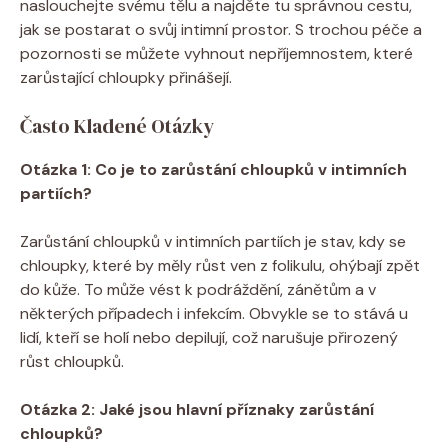
naslouchejte svému tělu a najděte tu správnou cestu,
jak se postarat o svůj intimní prostor. S trochou péče a
pozornosti se můžete vyhnout nepříjemnostem, které
zarůstající chloupky přinášejí.
Často Kladené Otázky
Otázka 1: Co je to zarůstání chloupků v intimních
partiích?
Zarůstání chloupků v intimních partiích je stav, kdy se
chloupky, které by měly růst ven z folikulu, ohýbají zpět
do kůže. To může vést k podráždění, zánětům a v
některých případech i infekcím. Obvykle se to stává u
lidí, kteří se holí nebo depilují, což narušuje přirozený
růst chloupků.
Otázka 2: Jaké jsou hlavní příznaky zarůstání
chloupků?