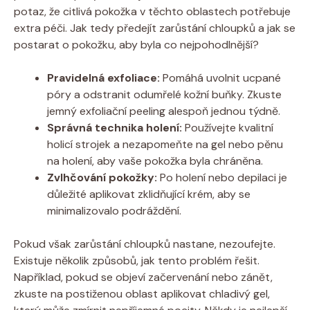
potaz, že citlivá pokožka v těchto oblastech potřebuje
extra péči. Jak tedy předejít zarůstání chloupků a jak se
postarat o pokožku, aby byla co nejpohodlnější?
Pravidelná exfoliace:
Pomáhá uvolnit ucpané
póry a odstranit odumřelé kožní buňky. Zkuste
jemný exfoliační peeling alespoň jednou týdně.
Správná technika holení:
Používejte kvalitní
holicí strojek a nezapomeňte na gel nebo pěnu
na holení, aby vaše pokožka byla chráněna.
Zvlhčování pokožky:
Po holení nebo depilaci je
důležité aplikovat zklidňující krém, aby se
minimalizovalo podráždění.
Pokud však zarůstání chloupků nastane, nezoufejte.
Existuje několik způsobů, jak tento problém řešit.
Například, pokud se objeví začervenání nebo zánět,
zkuste na postiženou oblast aplikovat chladivý gel,