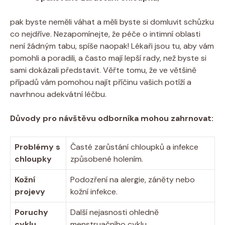
pak byste neměli váhat a měli byste si domluvit schůzku
co nejdříve. Nezapomínejte, že péče o intimní oblasti
není žádným tabu, spíše naopak! Lékaři jsou tu, aby vám
pomohli a poradili, a často mají lepší rady, než byste si
sami dokázali představit. Věřte tomu, že ve většině
případů vám pomohou najít příčinu vašich potíží a
navrhnou adekvátní léčbu.
Důvody pro návštěvu odborníka mohou zahrnovat:
Problémy s
Časté zarůstání chloupků a infekce
chloupky
způsobené holením.
Kožní
Podozření na alergie, záněty nebo
projevy
kožní infekce.
Poruchy
Další nejasnosti ohledně
cyklu
menstruačního cyklu.