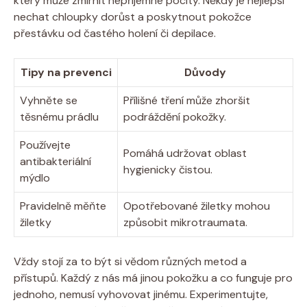
který může zmírnit nepříjemné pocity. Někdy je nejlepší
nechat chloupky dorůst a poskytnout pokožce
přestávku od častého holení či depilace.
Tipy na prevenci
Důvody
Vyhněte se
Přílišné tření může zhoršit
těsnému prádlu
podráždění pokožky.
Používejte
Pomáhá udržovat oblast
antibakteriální
hygienicky čistou.
mýdlo
Pravidelně měňte
Opotřebované žiletky mohou
žiletky
způsobit mikrotraumata.
Vždy stojí za to být si vědom různých metod a
přístupů. Každý z nás má jinou pokožku a co funguje pro
jednoho, nemusí vyhovovat jinému. Experimentujte,