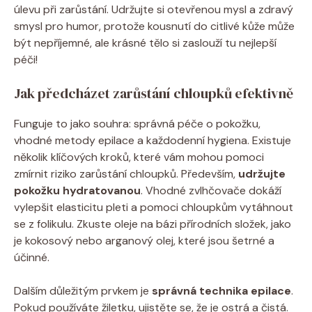
úlevu při zarůstání. Udržujte si otevřenou mysl a zdravý
smysl pro humor, protože kousnutí do citlivé kůže může
být nepříjemné, ale krásné tělo si zaslouží tu nejlepší
péči!
Jak předcházet zarůstání chloupků efektivně
Funguje to jako souhra: správná péče o pokožku,
vhodné metody epilace a každodenní hygiena. Existuje
několik klíčových kroků, které vám mohou pomoci
zmírnit riziko zarůstání chloupků. Především,
udržujte
pokožku hydratovanou
. Vhodné zvlhčovače dokáží
vylepšit elasticitu pleti a pomoci chloupkům vytáhnout
se z folikulu. Zkuste oleje na bázi přírodních složek, jako
je kokosový nebo arganový olej, které jsou šetrné a
účinné.
Dalším důležitým prvkem je
správná technika epilace
.
Pokud používáte žiletku, ujistěte se, že je ostrá a čistá.