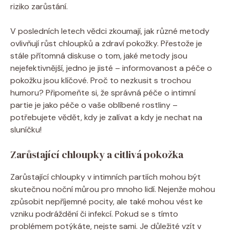
riziko zarůstání.
V posledních letech vědci zkoumají, jak různé metody
ovlivňují růst chloupků a zdraví pokožky. Přestože je
stále přítomná diskuse o tom, jaké metody jsou
nejefektivnější, jedno je jisté – informovanost a péče o
pokožku jsou klíčové. Proč to nezkusit s trochou
humoru? Připomeňte si, že správná péče o intimní
partie je jako péče o vaše oblíbené rostliny –
potřebujete vědět, kdy je zalívat a kdy je nechat na
sluníčku!
Zarůstající chloupky a citlivá pokožka
Zarůstající chloupky v intimních partiích mohou být
skutečnou noční můrou pro mnoho lidí. Nejenže mohou
způsobit nepříjemné pocity, ale také mohou vést ke
vzniku podráždění či infekcí. Pokud se s tímto
problémem potýkáte, nejste sami. Je důležité vzít v