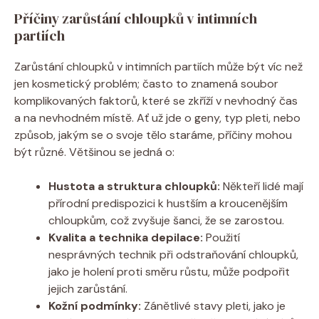
Příčiny zarůstání chloupků v intimních
partiích
Zarůstání chloupků v intimních partiích může být víc než
jen kosmetický problém; často to znamená soubor
komplikovaných faktorů, které se zkříží v nevhodný čas
a na nevhodném místě. Ať už jde o geny, typ pleti, nebo
způsob, jakým se o svoje tělo staráme, příčiny mohou
být různé. Většinou se jedná o:
Hustota a struktura chloupků:
Někteří lidé mají
přírodní predispozici k hustším a kroucenějším
chloupkům, což zvyšuje šanci, že se zarostou.
Kvalita a technika depilace:
Použití
nesprávných technik při odstraňování chloupků,
jako je holení proti směru růstu, může podpořit
jejich zarůstání.
Kožní podmínky:
Zánětlivé stavy pleti, jako je