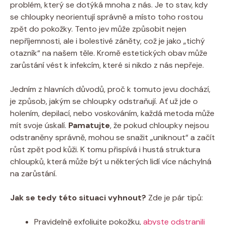
problém, který se dotýká mnoha z nás. Je to stav, kdy
se chloupky neorientují správně a místo toho rostou
zpět do pokožky. Tento jev může způsobit nejen
nepříjemnosti, ale i bolestivé záněty, což je jako „tichý
otazník“ na našem těle. Kromě estetických obav může
zarůstání vést k infekcím, které si nikdo z nás nepřeje.
Jedním z hlavních důvodů, proč k tomuto jevu dochází,
je způsob, jakým se chloupky odstraňují. Ať už jde o
holením, depilací, nebo voskováním, každá metoda může
mít svoje úskalí.
Pamatujte
, že pokud chloupky nejsou
odstraněny správně, mohou se snažit „uniknout“ a začít
růst zpět pod kůži. K tomu přispívá i hustá struktura
chloupků, která může být u některých lidí více náchylná
na zarůstání.
Jak se tedy této situaci vyhnout?
Zde je pár tipů:
Pravidelně exfoliujte pokožku,
abyste odstranili