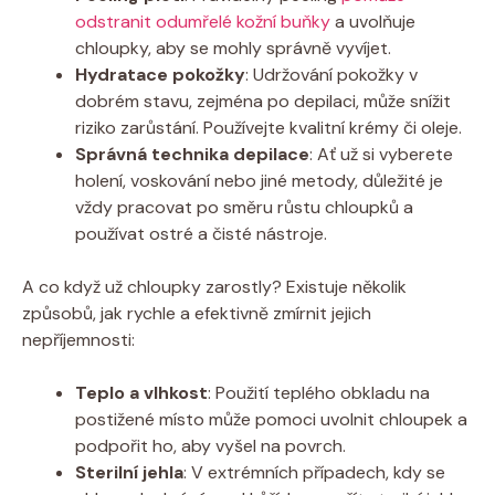
odstranit odumřelé kožní buňky
a uvolňuje
chloupky, aby se mohly správně vyvíjet.
Hydratace pokožky
: Udržování pokožky v
dobrém stavu, zejména po depilaci, může snížit
riziko zarůstání. Používejte kvalitní krémy či oleje.
Správná technika depilace
: Ať už si vyberete
holení, voskování nebo jiné metody, důležité je
vždy pracovat po směru růstu chloupků a
používat ostré a čisté nástroje.
A co když už chloupky zarostly? Existuje několik
způsobů, jak rychle a efektivně zmírnit jejich
nepříjemnosti:
Teplo a vlhkost
: Použití teplého obkladu na
postižené místo může pomoci uvolnit chloupek a
podpořit ho, aby vyšel na povrch.
Sterilní jehla
: V extrémních případech, kdy se