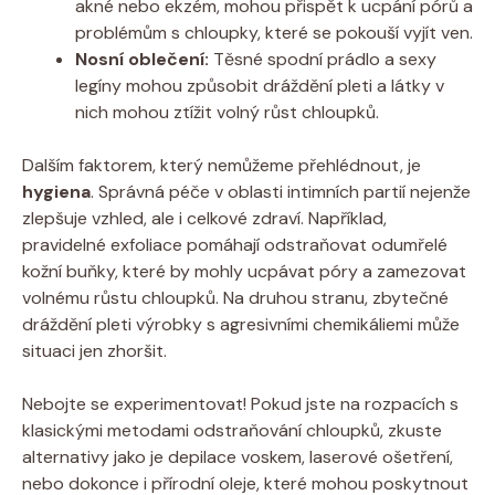
akné nebo ekzém, mohou přispět k ucpání pórů a
problémům s chloupky, které se pokouší vyjít ven.
Nosní oblečení:
Těsné spodní prádlo a sexy
legíny mohou způsobit dráždění pleti a látky v
nich mohou ztížit volný růst chloupků.
Dalším faktorem, který nemůžeme přehlédnout, je
hygiena
. Správná péče v oblasti intimních partií nejenže
zlepšuje vzhled, ale i celkové zdraví. Například,
pravidelné exfoliace pomáhají odstraňovat odumřelé
kožní buňky, které by mohly ucpávat póry a zamezovat
volnému růstu chloupků. Na druhou stranu, zbytečné
dráždění pleti výrobky s agresivními chemikáliemi může
situaci jen zhoršit.
Nebojte se experimentovat! Pokud jste na rozpacích s
klasickými metodami odstraňování chloupků, zkuste
alternativy jako je depilace voskem, laserové ošetření,
nebo dokonce i přírodní oleje, které mohou poskytnout