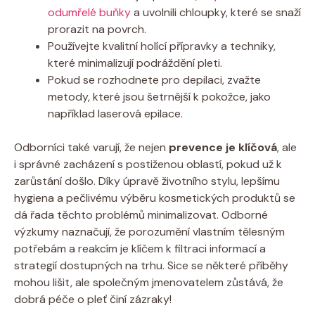
odumřelé buňky
a uvolnili chloupky, které se snaží
prorazit na povrch.
Používejte kvalitní holící přípravky a techniky,
které minimalizují podráždění pleti.
Pokud se rozhodnete pro depilaci, zvažte
metody, které jsou šetrnější k pokožce, jako
například laserová epilace.
Odborníci také varují, že nejen
prevence je klíčová
, ale
i správné zacházení s postiženou oblastí, pokud už k
zarůstání došlo. Díky úpravě životního stylu, lepšímu
hygiena a pečlivému výběru kosmetických produktů se
dá řada těchto problémů minimalizovat. Odborné
výzkumy naznačují, že porozumění vlastním tělesným
potřebám a reakcím je klíčem k filtraci informací a
strategií dostupných na trhu. Sice se některé příběhy
mohou lišit, ale společným jmenovatelem zůstává, že
dobrá péče o pleť činí zázraky!