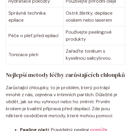
Hydratace pokožky
Používejte přírodní oleje
Správná technika
Ostré žiletky, depilace
epilace
voskem nebo laserem
Používejte peelingové
Péče o pleť před epilací
produkty
Zařaďte tonikum s
Tonizace pleti
kyselinou salicylovou
Nejlepší metody léčby zarůstajících chloupků
Zarůstající chloupky, to je problém, který potrápí
mnohé z nás, zejména v intimních partiích. Důležité je
vědět, jak se mu vyhnout nebo ho zmírnit. Prvním
krokem je kvalitní příprava před depilací. Zde jsou
některé osvědčené metody, které mohou pomoci:
Peeling pleti
: Pravidelný peeling
pomůže