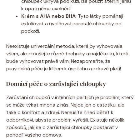
chloupek ukrývá pod kůží, lze použít sterilní jehlu
k opatrnému uvolnění.
Krém s AHA nebo BHA
: Tyto látky pomáhají
exfoliovat a uvolňovat zarostlé chloupky od
podkoží.
Neexistuje univerzální metoda, která by vyhovovala
všem, ale zkoušejte různé techniky a najděte tu, která
bude vyhovovat právě vám. Nezapomeňte, že
pravidelná péče je klíčem k úspěchu a zdravé pleti!
Domácí péče o zarůstající chloupky
Zarůstání chloupků v intimních partiích je problém, který
se může týkat mnoha z nás. Nejde jen o estetiku, ale
také o komfort a zdraví. Nemusíte hned běžet k
odborníkovi, abyste problém vyřešili. Existuje několik
způsobů, jak se o zarůstající chloupky postarat v
pohodlí vašeho domova.