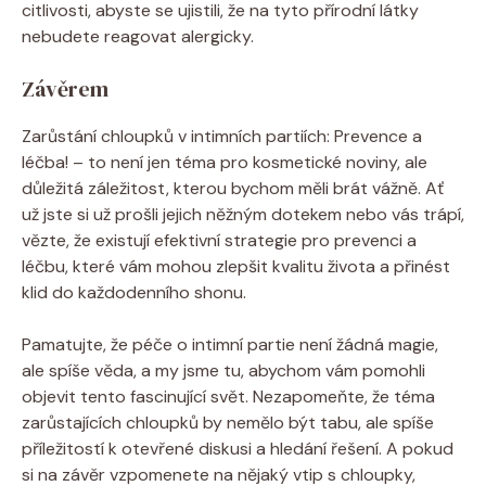
citlivosti, abyste se ujistili, že na tyto přírodní látky
nebudete reagovat alergicky.
Závěrem
Zarůstání chloupků v intimních partiích: Prevence a
léčba! – to není jen téma pro kosmetické noviny, ale
důležitá záležitost, kterou bychom měli brát vážně. Ať
už jste si už prošli jejich něžným dotekem nebo vás trápí,
vězte, že existují efektivní strategie pro prevenci a
léčbu, které vám mohou zlepšit kvalitu života a přinést
klid do každodenního shonu.
Pamatujte, že péče o intimní partie není žádná magie,
ale spíše věda, a my jsme tu, abychom vám pomohli
objevit tento fascinující svět. Nezapomeňte, že téma
zarůstajících chloupků by nemělo být tabu, ale spíše
příležitostí k otevřené diskusi a hledání řešení. A pokud
si na závěr vzpomenete na nějaký vtip s chloupky,