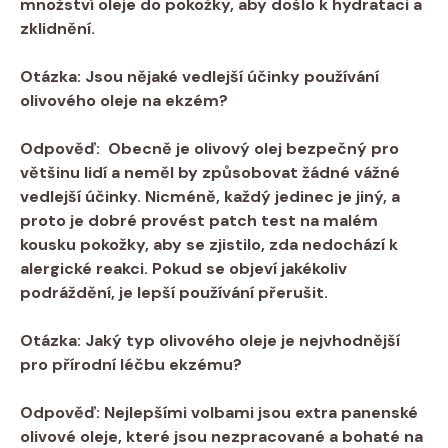
množství oleje do ‍pokožky, ​aby ⁣došlo k hydrataci a
zklidnění.
Otázka:
Jsou ‌nějaké vedlejší⁤ účinky ⁣používání
‍olivového oleje‌ na ​ekzém?
Odpověď:
⁤ Obecně ⁤je olivový olej bezpečný pro
většinu‌ lidí ‌a⁣ neměl⁤ by způsobovat žádné vážné
vedlejší účinky.⁣ Nicméně,‍ každý jedinec je‍ jiný, a
proto je dobré provést patch test na⁤ malém
kousku pokožky, aby se ​zjistilo, zda nedochází‍ k
alergické reakci. ‍Pokud se objeví‍ jakékoliv
podráždění, je lepší používání ​přerušit.
Otázka:
Jaký typ olivového oleje je⁣ nejvhodnější
pro⁤ přírodní léčbu ekzému?
Odpověď:
Nejlepšími⁣ volbami⁤ jsou ​extra panenské
olivové⁣ oleje, které jsou ‌nezpracované a bohaté na