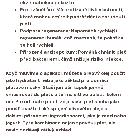
ekzematickou pokožku.
Proti zánětům:
Má protizánětlivé‌ vlastnosti,
které mohou zmírnit podráždění ​a zarudnutí
pleti.
Podpora regenerace:
‍Napomáhá rychlejší
regeneraci buněk,‍ což znamená,⁢ že pokožka
se ‌hojí rychleji.
Přirozené antiseptikum:
Pomáhá chránit pleť⁤
před‍ bakteriemi, čímž ⁣snižuje riziko infekce.
Když ‌mluvíme o ⁢aplikaci,​ můžete olivový olej použít
jako
hydratant
nebo‌ jako ​základ pro⁣ domácí ​
pleťové masky. Stačí jen pár kapek jemně‌
vmasírovat do pleti, a ‌to ‌i ‌na citlivé​ oblasti kolem‍
očí. Pokud máte pocit, že je vaše⁤ pleť suchá jako
‍poušť,⁣ zvažte také spojení olivového oleje s
dalšími​ přírodními ingrediencemi, jako je med nebo
jogurt.‍ Tyto kombinace nejen​ zpevňují pleť, ale
navíc dodávají zářivý vzhled.