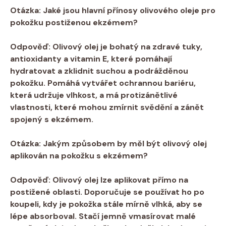
Otázka:
Jaké jsou⁣ hlavní přínosy ​olivového oleje pro
pokožku postiženou ‌ekzémem?
Odpověď:
Olivový olej je bohatý na zdravé⁢ tuky,
antioxidanty a‍ vitamin E, které ​pomáhají
hydratovat a zklidnit suchou a podrážděnou
pokožku.​ Pomáhá‍ vytvářet ‍ochrannou bariéru,
která‍ udržuje vlhkost,‍ a má protizánětlivé
vlastnosti, které mohou⁢ zmírnit ⁢svědění a zánět ​
spojený s ekzémem.
Otázka:
Jakým ⁣způsobem⁢ by‌ měl být olivový​ olej
aplikován⁢ na pokožku s ekzémem?
Odpověď:
Olivový olej lze ‍aplikovat ⁤přímo na⁤
postižené oblasti.‌ Doporučuje se používat ⁤ho po⁤
koupeli, kdy je pokožka stále mírně vlhká, aby se
⁢lépe absorboval. Stačí⁤ jemně vmasírovat malé