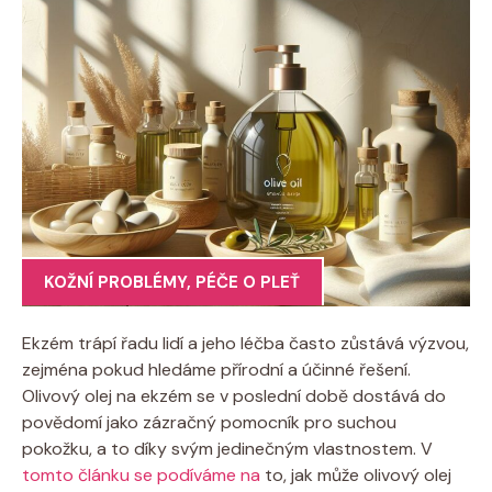
KOŽNÍ PROBLÉMY
,
PÉČE O PLEŤ
Ekzém trápí řadu lidí⁣ a jeho ​léčba často zůstává výzvou,
‌zejména pokud hledáme přírodní a účinné ⁤řešení.
Olivový olej na‌ ekzém⁢ se ‌v ‍poslední době⁣ dostává do
povědomí jako ‌zázračný pomocník pro suchou
pokožku, a to ‌díky svým jedinečným vlastnostem. V
tomto ⁤článku se podíváme na
to, jak‍ může olivový olej