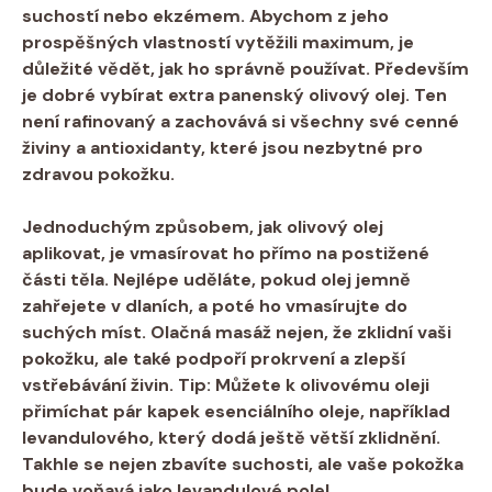
suchostí ‍nebo ekzémem. ‍Abychom z‍ jeho
prospěšných‌ vlastností vytěžili maximum, je⁤
důležité vědět, jak ho správně ​používat.⁣ Především
je dobré vybírat
extra panenský olivový olej
. Ten
není rafinovaný‍ a​ zachovává si všechny své cenné
živiny a antioxidanty, které⁢ jsou nezbytné ⁤pro
zdravou pokožku.
Jednoduchým způsobem, ⁤jak ‌olivový olej
aplikovat, je vmasírovat ho ⁣přímo‍ na postižené
části ⁣těla. ‍Nejlépe‍ uděláte, pokud olej‍ jemně
⁢zahřejete v dlaních,‌ a poté ‍ho vmasírujte do
suchých míst. Olačná masáž nejen, že zklidní vaši
pokožku, ale také podpoří prokrvení a zlepší
vstřebávání živin.
Tip
: Můžete k olivovému oleji
přimíchat pár kapek​ esenciálního oleje, například
‌levandulového, který dodá ještě‌ větší⁢ zklidnění.
Takhle‍ se nejen zbavíte suchosti, ⁣ale vaše pokožka
bude voňavá ​jako levandulové pole!