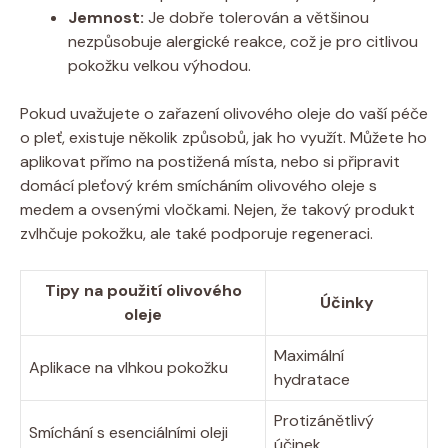
Jemnost:
Je​ dobře tolerován a‌ většinou
nezpůsobuje alergické reakce, což je ⁢pro citlivou
pokožku ⁣velkou výhodou.
Pokud uvažujete o zařazení olivového oleje ‍do vaší péče
o⁣ pleť, existuje několik způsobů, ​jak ho využít. Můžete ho⁢
aplikovat přímo na postižená‌ místa, nebo si‍ připravit
domácí pleťový krém‌ smícháním olivového oleje s
‍medem ⁢a ovsenými⁤ vločkami. Nejen, že takový produkt
zvlhčuje pokožku, ale také podporuje regeneraci.
Tipy ⁤na⁤ použití olivového
Účinky
oleje
Maximální
Aplikace na vlhkou⁢ pokožku
hydratace
Protizánětlivý
Smíchání s ⁣esenciálními​ oleji
účinek