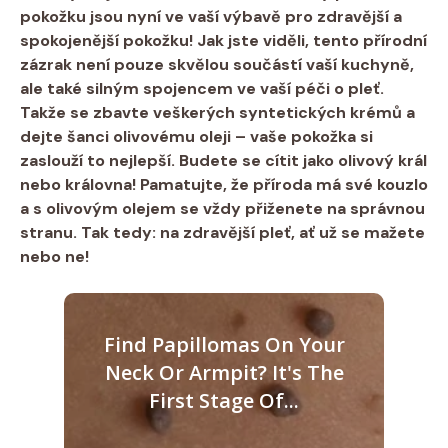
pokožku jsou nyní ve vaší výbavě pro zdravější a
spokojenější⁢ pokožku! Jak ‌jste viděli, ‍tento přírodní
zázrak ⁤není‍ pouze skvělou‍ součástí vaší kuchyně,
ale ⁣také silným spojencem ve vaší péči o pleť.
Takže se zbavte veškerých ​syntetických krémů a
dejte šanci ⁤olivovému ‍oleji – ⁢vaše pokožka si
⁤zaslouží to⁤ nejlepší.⁤ Budete ‍se cítit‌ jako olivový⁣ král
nebo královna! Pamatujte, že ​příroda má ⁣své ⁣kouzlo
a s olivovým olejem se⁢ vždy ‍přiženete na správnou⁣
stranu.‌ Tak tedy: na⁢ zdravější pleť,⁤ ať už ⁤se mažete
nebo ne!
Find Papillomas On Your
Neck Or Armpit? It's The
First Stage Of...