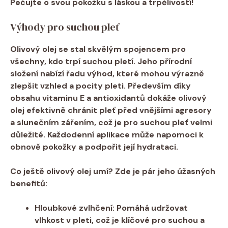
Pečujte o ​svou pokožku s láskou a ​trpělivostí!
Výhody pro suchou ‍pleť
Olivový olej se stal skvělým ‌spojencem ​pro
všechny, kdo trpí suchou pletí. Jeho‌
přírodní
složení
⁢nabízí řadu výhod, které‌ mohou výrazně​
zlepšit vzhled⁣ a pocity pleti. Především díky⁣
obsahu
vitaminu E
a antioxidantů dokáže olivový⁤
olej efektivně ‍chránit pleť před vnějšími‍ agresory
a slunečním zářením, což je pro suchou‌ pleť velmi
‍důležité. ⁢Každodenní aplikace může napomoci ‍k
obnově pokožky a podpořit její hydrataci.
Co‌ ještě ⁢olivový olej umí? Zde ‌je pár jeho ‍úžasných
benefitů:
Hloubkové zvlhčení:
​Pomáhá ​udržovat
vlhkost v pleti, což je klíčové pro⁢ suchou a