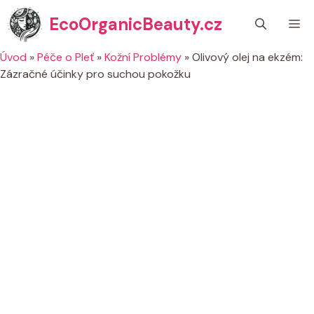
Přeskočit
EcoOrganicBeauty.cz
M
na
obsah
Úvod
»
Péče o Pleť
»
Kožní Problémy
»
Olivový olej na ekzém:
Zázračné účinky pro suchou pokožku