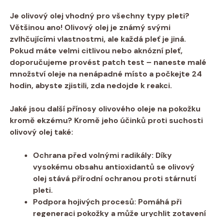
Je olivový⁤ olej⁤ vhodný pro všechny typy pleti?
Většinou ano! Olivový‍ olej je známý ‍svými
zvlhčujícími vlastnostmi, ale každá⁢ pleť je jiná.
Pokud máte velmi⁢ citlivou nebo‌ aknózní ‍pleť,
doporučujeme provést patch test⁣ – naneste malé
množství‍ oleje ⁢na nenápadné místo a počkejte 24‍
hodin, abyste zjistili, zda‌ nedojde ⁣k reakci.
Jaké⁢ jsou⁣ další přínosy ⁣olivového ​oleje ‌na pokožku
kromě ‌ekzému?
Kromě jeho účinků proti suchosti
olivový olej‍ také:
Ochrana před volnými radikály:
Díky
⁣vysokému obsahu⁤ antioxidantů se olivový
olej‌ stává⁤ přírodní ochranou⁢ proti stárnutí
pleti.
Podpora hojivých procesů:
Pomáhá při
regeneraci ⁢pokožky a⁣ může urychlit⁢ zotavení