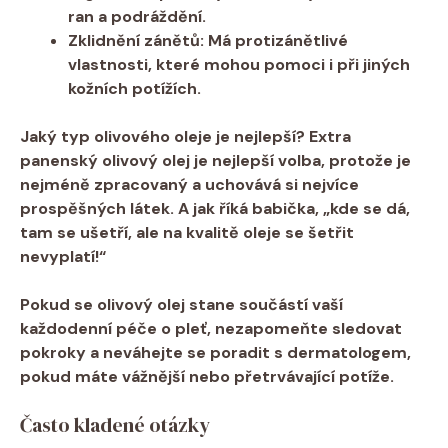
ran a​ podráždění.
Zklidnění ‌zánětů:
Má protizánětlivé⁣
vlastnosti, které‌ mohou pomoci i při jiných
‍kožních potížích.
Jaký ​typ olivového ‌oleje je nejlepší?
Extra
panenský olivový olej ​je nejlepší volba, protože je
nejméně ⁤zpracovaný ⁢a ⁣uchovává si nejvíce
prospěšných ⁣látek.‌ A jak říká babička, ​„kde‌ se ⁢dá,⁣
tam se ⁢ušetří, ale na kvalitě oleje se‍ šetřit
nevyplatí!“
Pokud se olivový olej ⁣stane součástí vaší
každodenní ⁤péče o pleť, nezapomeňte sledovat
pokroky a‍ neváhejte se poradit⁣ s dermatologem,
pokud ⁢máte vážnější nebo přetrvávající potíže.
Často kladené otázky