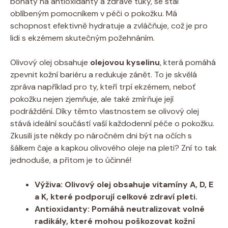
bohatý⁣ na⁢ antioxidanty ​a ⁤zdravé⁢ tuky, se stal
oblíbeným⁣ pomocníkem v péči o pokožku. Má​
schopnost efektivně ‌hydratuje a zvláčňuje,⁢ což ​je pro ​
lidi s ⁤ekzémem skutečným požehnáním.
Olivový ⁢olej obsahuje‍
olejovou kyselinu
, která pomáhá‍
zpevnit kožní bariéru ‌a ⁣redukuje zánět. To​ je skvělá​
zpráva⁣ například ⁢pro ty, kteří trpí ekzémem, neboť
pokožku nejen zjemňuje, ale také zmírňuje její
podráždění. ​Díky⁤ těmto vlastnostem se olivový olej
stává ideální součástí‍ vaší každodenní péče o pokožku.
Zkusili ‍jste ⁣někdy po náročném dni být​ na očích s
šálkem čaje⁤ a kapkou olivového ​oleje ⁤na pleti?⁣ Zní to tak
jednoduše, a přitom⁣ je to účinné!
Výživa:
Olivový olej⁣ obsahuje vitamíny A, D, ⁤E
a K, které podporují ​celkové ⁣zdraví ⁤pleti.
Antioxidanty:
Pomáhá neutralizovat volné
radikály, které mohou‌ poškozovat kožní