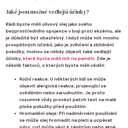
Jaké jsou možné vedlejší účinky?
Rádi byste měli olivový​ olej jako svého
‌bezprostředního spojence v boji proti ekzému, ale
je důležité ⁣být⁤ obezřetný. I ‍když může mít mnoho
prospěšných účinků, jako ​je zvlhčení⁤ a zklidnění
pokožky, mohou​ se někdy ⁤objevit také vedlejší⁣
účinky,
které byste měli‌ mít na paměti
. Zde⁤ je
několik ⁢faktorů, o kterých ​byste‍ měli vědět:
Kožní reakce:
U některých​ lidí se může​
objevit alergická reakce, projevující ⁤se
svěděním⁣ nebo zarudnutím. Je⁣ proto
rozumné vždy provést patch test ‍na malé
ploše pokožky⁣ před použitím.
Hromadění oleje:
⁣Při nadměrném používání
se může olej hromadit na pleti a ucpávat
póry, což může vést ⁤k zánětům nebo akné,⁤