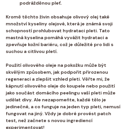
podrážděnou pleť.
Kromě ⁣těchto‌ živin obsahuje olivový olej také
množství⁢ kyseliny⁣ olejové, která je známá svoji
schopností⁣ prohlubovat hydrataci pleti. Tato
mastná kyselina pomáhá vyvážit ⁢hydrataci ⁤a
zpevňuje kožní bariéru, což je důležité pro⁢ lidi s
suchou a citlivou pletí.
Použití ​olivového‌ oleje na‍ pokožku ⁢může být
skvělým ​způsobem, jak‍ podpořit‍ přirozenou
regeneraci a‍ zlepšit vzhled pleti. Věřte mi,⁢ že
kápnutí olivového oleje do‍ koupele⁣ nebo⁢ použití
jako⁢ součást domácího peelingu vaší pleti‍ může
udělat divy. Ale nezapomeňte, každé tělo je
jedinečné, ⁤a co ‍funguje na‌ jeden typ pleti, nemusí
fungovat na ‍jiný. Vždy je​ dobré ‌provést patch
test,‌ než začnete s novou ingrediencí
experimentovat!