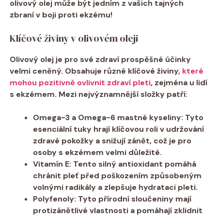
olivový olej může⁣ být jedním z vašich tajných
⁤zbraní v boji proti ekzému!
Klíčové živiny ⁤v olivovém oleji
Olivový olej je pro ‌své zdraví prospěšné účinky
velmi ceněný. Obsahuje​ různé klíčové ‌živiny,
které
mohou pozitivně ovlivnit zdraví pleti
, zejména u lidí
s⁢ ekzémem. Mezi nejvýznamnější složky ⁢patří:
Omega-3‌ a Omega-6 mastné kyseliny:
⁣Tyto
⁣esenciální ⁢tuky hrají ‍klíčovou ⁣roli v udržování⁣
zdravé pokožky a snižují zánět,⁤ což ​je pro
osoby ‍s ekzémem velmi⁢ důležité.
Vitamín‌ E:
​Tento silný antioxidant pomáhá‌
chránit pleť před poškozením způsobeným
⁤volnými radikály a‌ zlepšuje hydrataci ⁢pleti.
Polyfenoly:
‍Tyto ​přírodní⁤ sloučeniny mají⁢
protizánětlivé⁢ vlastnosti​ a ⁢pomáhají zklidnit