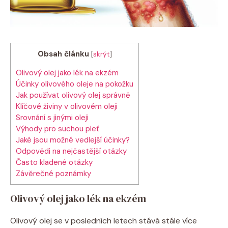
Obsah článku
[
skrýt
]
Olivový olej jako lék na⁤ ekzém
Účinky olivového oleje na pokožku
Jak⁢ používat⁤ olivový ​olej správně
Klíčové živiny ⁤v olivovém oleji
Srovnání ‌s jinými ​oleji
Výhody pro suchou ‍pleť
Jaké jsou možné vedlejší účinky?
Odpovědi na nejčastější otázky
Často kladené otázky
Závěrečné poznámky
Olivový olej jako lék na⁤ ekzém
Olivový‍ olej se ⁣v posledních letech⁣ stává stále více‌