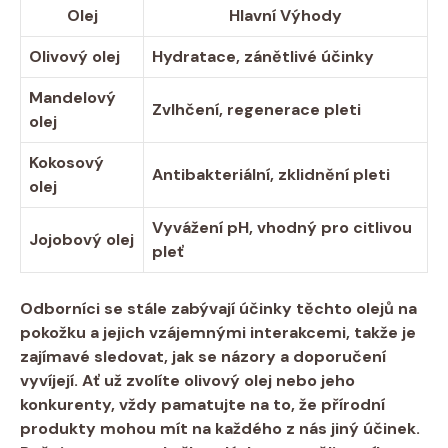
Olej
Hlavní Výhody
Olivový olej
Hydratace,⁢ zánětlivé účinky
Mandelový
Zvlhčení, regenerace‌ pleti
olej
Kokosový
Antibakteriální, zklidnění ​pleti
olej
Vyvážení pH,​ vhodný pro citlivou
Jojobový⁤ olej
pleť
Odborníci se stále zabývají účinky těchto olejů na
pokožku a jejich vzájemnými⁣ interakcemi, takže je‍
zajímavé sledovat, jak se názory a doporučení
vyvíjejí. Ať už zvolíte olivový olej⁤ nebo jeho
‍konkurenty,‌ vždy pamatujte na ‍to, že přírodní⁢
produkty mohou mít na každého z nás jiný⁤ účinek.