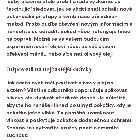
léčby ekzému stále probíhá řada výzkumů.⁤ Je
fascinující sledovat, jak se vědci snaží⁤ odhalit nové
potenciální ‍přístupy a⁤ kombinace přírodních
metod. Proto buďte ⁢otevření novým informacím a
nenechte se odradit, pokud ⁤něco nefunguje hned
‌na poprvé. Možná se​ ve vašem⁤ budoucím
‍experimentování⁣ objeví něco, co váš ekzém‌
překvapí‍ méně… nebo více než olivový olej!
Odpovědi na nejčastější otázky
Jak ⁣často bych ‍měl používat⁣ olivový olej ‌na
ekzém?
Většina odborníků doporučuje ⁢aplikovat
olivový olej dvakrát až⁤ třikrát denně. Je důležité,
abyste ‍ho nanášeli ihned po umytí pokožky,⁤ kdy je
pokožka ještě vlhká. To ​pomáhá uzamknout⁤
vlhkost a poskytuje ⁤pokožce ​dodatečnou ochranu.
Snadno tak vytvoříte pružný pocit a ‌zmírníte‍
suchost.