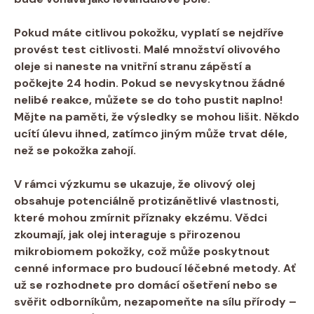
Pokud máte citlivou pokožku, ⁢vyplatí se nejdříve
provést test citlivosti. Malé množství olivového
oleje si‌ naneste na vnitřní stranu zápěstí a
počkejte 24 hodin. ​Pokud ‍se nevyskytnou‌ žádné
nelibé ⁤reakce, můžete se do ⁢toho pustit ⁤naplno!
Mějte‌ na ⁤paměti, že ‍výsledky‌ se mohou lišit. ‌Někdo⁢
ucítí úlevu ihned, zatímco ⁣jiným může trvat déle,
než se pokožka zahojí.
V ‍rámci ⁤výzkumu se ukazuje, že olivový ‍olej
obsahuje ​potenciálně protizánětlivé vlastnosti,
které mohou zmírnit příznaky ekzému.⁤ Vědci
zkoumají, jak olej ⁣interaguje ⁣s přirozenou
⁢mikrobiomem⁢ pokožky, což může poskytnout
cenné informace​ pro budoucí léčebné⁤ metody. Ať
už se rozhodnete pro domácí⁢ ošetření nebo se
svěřit odborníkům, nezapomeňte na sílu ⁤přírody ⁤–