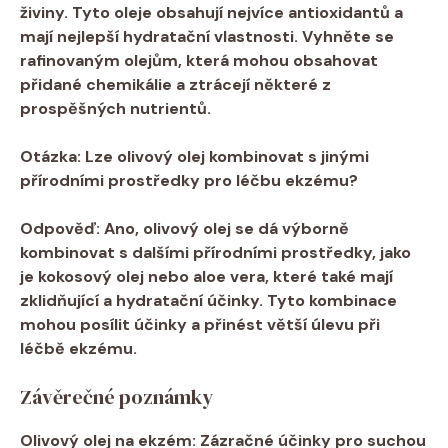
živiny. Tyto ‍oleje obsahují ‍nejvíce antioxidantů a
mají⁣ nejlepší hydratační vlastnosti. Vyhněte se
⁢rafinovaným olejům, která mohou obsahovat
přidané ⁢chemikálie a ztrácejí některé z
prospěšných nutrientů.
Otázka:
Lze⁢ olivový olej kombinovat s jinými
přírodními prostředky⁢ pro léčbu ekzému?
Odpověď:
​Ano, olivový olej se dá výborně
kombinovat s dalšími ⁤přírodními prostředky, jako
je‍ kokosový olej nebo aloe vera, ‍které‍ také mají
zklidňující a ‌hydratační ⁢účinky. ⁢Tyto kombinace
⁤mohou posílit ⁢účinky ​a přinést větší úlevu při
léčbě ekzému.
Závěrečné poznámky
Olivový olej na ⁢ekzém: Zázračné‍ účinky​ pro suchou