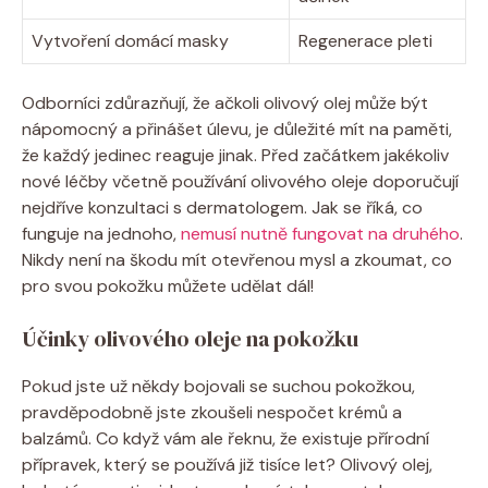
Vytvoření⁤ domácí masky
Regenerace pleti
Odborníci‌ zdůrazňují, že ačkoli olivový olej může být
nápomocný ⁢a přinášet ⁤úlevu, je ⁤důležité mít na⁤ paměti,
že každý jedinec‍ reaguje ⁣jinak. Před začátkem jakékoliv ​
nové léčby včetně používání olivového​ oleje​ doporučují
nejdříve konzultaci s dermatologem. Jak ‌se‍ říká, co
funguje na jednoho,
nemusí nutně fungovat na druhého
.
⁢Nikdy není na škodu mít otevřenou mysl​ a⁢ zkoumat, co
pro svou pokožku ⁢můžete udělat ​dál!
Účinky olivového oleje na pokožku
Pokud ​jste ‌už ​někdy bojovali se suchou ⁣pokožkou,‌
pravděpodobně jste ‍zkoušeli nespočet krémů‍ a
⁤balzámů.⁢ Co když vám ale řeknu,⁢ že existuje přírodní
přípravek, který se používá již‌ tisíce let? Olivový ​olej,