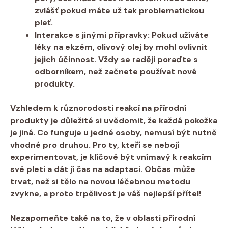
zvlášť pokud máte ⁣už tak problematickou
pleť.
Interakce s ⁣jinými přípravky:
Pokud užíváte
léky na ekzém,‌ olivový⁢ olej by mohl​ ovlivnit
‌jejich účinnost. Vždy se raději poraďte⁢ s
odborníkem, než⁢ začnete ⁢používat nové
produkty.
Vzhledem k různorodosti reakcí na přírodní
⁤produkty⁣ je důležité‌ si uvědomit, že ‌každá pokožka
je jiná. Co funguje u jedné⁣ osoby,​ nemusí být nutně
vhodné pro druhou. Pro ty, ‌kteří se nebojí
experimentovat, je klíčové ⁣být‌ vnímavý k reakcím
své ‍pleti a dát jí čas na adaptaci. Občas může
trvat, než si ​tělo na novou léčebnou metodu
⁢zvykne, a‌ proto ​trpělivost​ je ⁤váš‌ nejlepší ​přítel!
Nezapomeňte také na to, že v oblasti přírodní