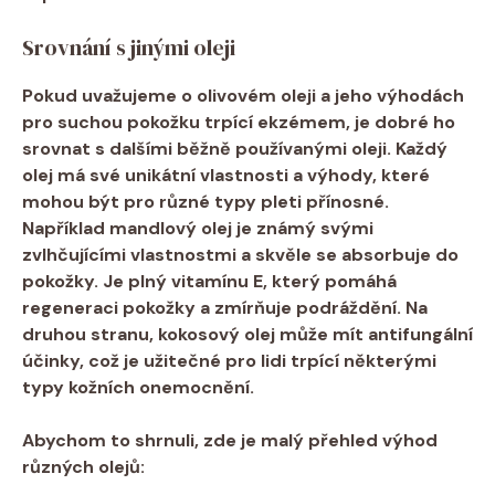
Srovnání ‌s jinými ​oleji
Pokud uvažujeme o olivovém oleji a jeho výhodách⁤
pro suchou pokožku trpící ekzémem, je dobré ho
⁤srovnat ⁤s dalšími běžně používanými‍ oleji. Každý
olej má‍ své unikátní vlastnosti a výhody, které
mohou být pro různé typy pleti přínosné.​
Například mandlový olej je známý svými
zvlhčujícími ⁤vlastnostmi ‌a skvěle ​se absorbuje⁣ do
pokožky. Je plný vitamínu E, který pomáhá
‌regeneraci pokožky a zmírňuje podráždění. Na
druhou stranu,⁢ kokosový olej ‍může ⁣mít antifungální
účinky, což je užitečné pro lidi ‍trpící některými
typy kožních‌ onemocnění.
Abychom to shrnuli, zde je malý​ přehled výhod
různých olejů: