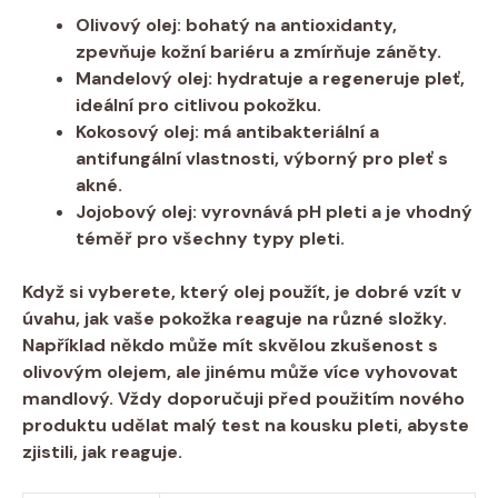
Olivový olej:
bohatý na antioxidanty,
⁣zpevňuje kožní bariéru⁢ a zmírňuje záněty.
Mandelový olej:
hydratuje a⁢ regeneruje pleť,​
ideální pro citlivou ⁢pokožku.
Kokosový ‍olej:
má antibakteriální a ​
antifungální‌ vlastnosti, výborný pro pleť s⁤
akné.
Jojobový olej:
vyrovnává pH pleti⁢ a ⁢je ​vhodný​
téměř pro ⁢všechny typy pleti.
Když si vyberete, který ⁣olej použít, ⁣je dobré vzít v
úvahu,​ jak ‍vaše ⁣pokožka ⁤reaguje na různé ⁤složky.⁣
Například někdo může mít skvělou zkušenost​ s
olivovým olejem, ale jinému ‌může více vyhovovat
mandlový.⁤ Vždy doporučuji před ⁢použitím​ nového
produktu ​udělat malý test na kousku pleti,⁣ abyste ​
zjistili,⁤ jak reaguje.