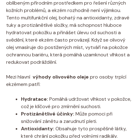
oblíbeným přírodním‍ prostředkem pro ‍řešení různých
kožních problémů, a ekzém rozhodně⁣ není výjimkou.
Tento multifunkční olej, bohatý⁢ na antioxidanty, ⁢zdravé⁣
tuky a​ protizánětlivé složky, má schopnost⁤ hluboce​
hydratovat⁢ pokožku a přinášet úlevu​ od suchosti ⁤a
svědění, které ⁤ekzém často provázejí. ‍Když se olivový
olej vmasíruje ⁣do postižených míst, vytváří na pokožce
ochrannou bariéru, která pomáhá uzamknout⁣ vlhkost a
redukovat podráždění.
Mezi hlavní ‍
výhody olivového​ oleje
pro ⁢osoby trpící
ekzémem patří:
Hydratace:
⁣Pomáhá udržovat vlhkost v pokožce,
což je klíčové pro zmírnění suchosti.
Protizánětlivé⁣ účinky:
‍Může ⁤pomoci při
snižování zánětu a zarudnutí pleti.
Antioxidanty:
Obsahuje tyto prospěšné látky,
které chrání ⁢pokožku ​před volnými radikály.