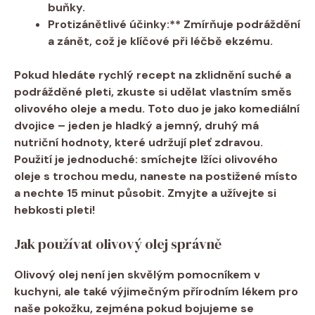
buňky.
Protizánětlivé⁢ účinky:** Zmírňuje podráždění⁣
a zánět, což je klíčové při léčbě ⁣ekzému.
Pokud ‌hledáte rychlý recept na⁤ zklidnění suché a⁣
podrážděné​ pleti,‍ zkuste si udělat vlastním směs
olivového oleje a medu.⁣ Toto duo je jako komediální
dvojice – jeden ‌je hladký a jemný, druhý ⁤má
nutriční hodnoty, které udržují pleť zdravou. ​
Použití je jednoduché: smíchejte lžíci olivového
oleje s trochou medu, naneste ‌na ⁢postižené místo
a ‍nechte ​15 minut působit. Zmyjte a užívejte si
⁣hebkosti pleti!
Jak⁢ používat⁤ olivový ​olej správně
Olivový olej⁢ není jen​ skvělým pomocníkem v
kuchyni, ale‌ také⁢ výjimečným přírodním lékem ‍pro
naše​ pokožku, zejména pokud bojujeme se