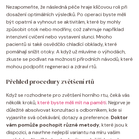
Nezapomeňte, že následná péče hraje klíčovou roli při
dosažení optimálních výsledků. Po operaci byste měli
být opatrní a vyhnout se aktivitám, které by mohly
způsobit otok nebo modřiny, což zahrnuje například
intenzivní cvičení nebo vystavení slunci. Mnoho
pacientů si také osvědčilo chladící obklady, které
pomáhají snížit otoky. A když už mluvíme o výhodách,
zkuste se podívat na možnosti přírodních návodů, které
mohou podpořit regeneraci a zdraví rtů.
Přehled procedury zvětšení rtů
Když se rozhodnete pro zvětšení horního rtu, čeká vás
několik kroků,
které byste měli mít na paměti
. Nejprve je
důležité absolvovat konzultaci s odborníkem, kde si
vyjasníte svá očekávání, dotazy a preference.
Doktor
vám pomůže pochopit různé metody
, které jsou k
dispozici, a navrhne nejlepší variantu na míru vašim