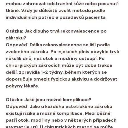
mohou zahrnovat odstranění kůže nebo posunutí
tkáně. Vždy je důležité zvolit metodu podle
individuálních potřeb a požadavků pacienta.
Otázka: Jak dlouho trvá rekonvalescence po
zákroku?
Odpověď: Délka rekonvalescence se liší podle
zvoleného zákroku. Po injekcích plniv obvykle trvá
několik dnů, než otok a modřiny ustoupí. Po
chirurgických zákrocích může být doba trakce
delší, zpravidla 1-2 týdny, během kterých se
doporučuje omezit fyzickou aktivitu a dodržovat
pokyny lékaře.
Otázka: Jaké jsou možné komplikace?
Odpověď: Jako u každého estetického zákroku
existují rizika a možné komplikace. Mezi běžné
patří otok, modřiny nebo v některých případech
asymetrie rtů. U chirurgických metod se může