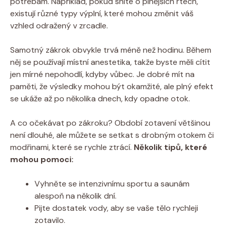
potřebám. Například, pokud sníte o plnějších rtech,
existují různé typy výplní, které mohou změnit váš
vzhled odražený v zrcadle.
Samotný zákrok obvykle trvá méně než hodinu. Během
něj se používají místní anestetika, takže byste měli cítit
jen mírné nepohodlí, kdyby vůbec. Je dobré mít na
paměti, že výsledky mohou být okamžité, ale plný efekt
se ukáže až po několika dnech, kdy opadne otok.
A co očekávat po zákroku? Období zotavení většinou
není dlouhé, ale můžete se setkat s drobným otokem či
modřinami, které se rychle ztrácí.
Několik tipů, které
mohou pomoci:
Vyhněte se intenzivnímu sportu a saunám
alespoň na několik dní.
Pijte dostatek vody, aby se vaše tělo rychleji
zotavilo.