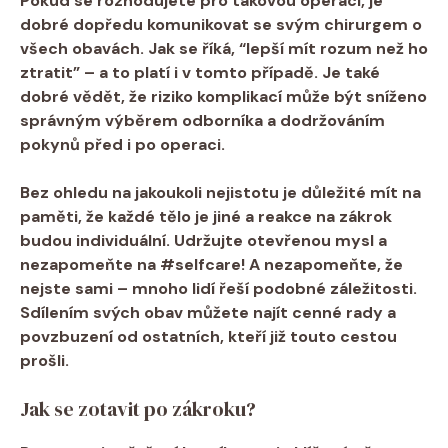
Pokud se rozhodujete pro takovou operaci, je
dobré dopředu komunikovat se svým chirurgem o
všech obavách. Jak se říká, “lepší mít rozum než ho
ztratit” – a to platí i v tomto případě. Je také
dobré vědět, že riziko komplikací může být sníženo
správným výběrem odborníka a dodržováním
pokynů před i po operaci.
Bez ohledu na jakoukoli nejistotu je důležité mít na
paměti, že každé tělo je jiné a reakce na zákrok
budou individuální. Udržujte otevřenou mysl a
nezapomeňte na #selfcare! A nezapomeňte, že
nejste sami – mnoho lidí řeší podobné záležitosti.
Sdílením svých obav můžete najít cenné rady a
povzbuzení od ostatních, kteří již touto cestou
prošli.
Jak se zotavit po zákroku?