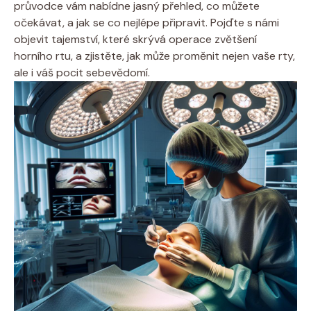
průvodce vám nabídne jasný přehled, co můžete
očekávat, a jak se co nejlépe připravit. Pojďte s námi
objevit tajemství, které skrývá operace zvětšení
horního rtu, a zjistěte, jak může proměnit nejen vaše rty,
ale i váš pocit sebevědomí.