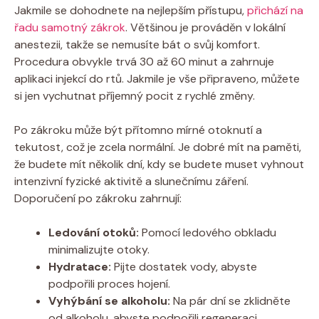
Jakmile se dohodnete na nejlepším přístupu,
přichází na
řadu samotný zákrok
. Většinou je prováděn v lokální
anestezii, takže se nemusíte bát o svůj komfort.
Procedura obvykle trvá 30 až 60 minut a zahrnuje
aplikaci injekcí do rtů. Jakmile je vše připraveno, můžete
si jen vychutnat příjemný pocit z rychlé změny.
Po zákroku může být přítomno mírné otoknutí a
tekutost, což je zcela normální. Je dobré mít na paměti,
že budete mít několik dní, kdy se budete muset vyhnout
intenzivní fyzické aktivitě a slunečnímu záření.
Doporučení po zákroku zahrnují:
Ledování otoků:
Pomocí ledového obkladu
minimalizujte otoky.
Hydratace:
Pijte dostatek vody, abyste
podpořili proces hojení.
Vyhýbání se alkoholu:
Na pár dní se zklidněte
od alkoholu, abyste podpořili regeneraci.