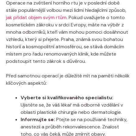
Operace na zvětšení horního rtu je v poslední době
stále populárnější volbou mezi lidmi hledajícími způsob,
jak přidat objem svým rtům
. Pokud uvažujete o tomto
kosmetickém zákroku v srdci Evropy, máte na výběr z
mnoha odborníků, kteří vám mohou pomoci dosáhnout
vzhledu, který si přejete. Praha, známá svou bohatou
historií a kosmopolitní atmosférou, se stává domácím
místem pro řadu renomovaných klinik, kde můžete
podstoupit tento zákrok s důvěrou.
Před samotnou operací je důležité mít na paměti několik
klíčových aspektů:
Vyberte si kvalifikovaného specialistu:
Ujistěte se, že váš lékař má odborné vzdělání v
oblasti plastické chirurgie nebo dermatologie.
Informujte se:
Ptejte se na používané techniky,
anestezii a průběh rekonvalescence. Znalost
toho, co vás čeká, může zmírnit obavy.