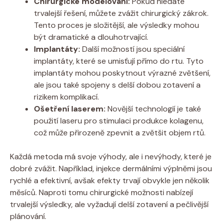
Chirurgické modelování:
Pokud hledáte
trvalejší řešení, můžete zvážit chirurgický zákrok.
Tento proces je složitější, ale výsledky mohou
být dramatické a dlouhotrvající.
Implantáty:
Další možností jsou speciální
implantáty, které se umisťují přímo do rtu. Tyto
implantáty mohou poskytnout výrazné zvětšení,
ale jsou také spojeny s delší dobou zotavení a
rizikem komplikací.
Ošetření laserem:
Novější technologií je také
použití laseru pro stimulaci produkce kolagenu,
což může přirozeně zpevnit a zvětšit objem rtů.
Každá metoda má svoje výhody, ale i nevýhody, které je
dobré zvážit. Například, injekce dermálními výplněmi jsou
rychlé a efektivní, avšak efekty trvají obvykle jen několik
měsíců. Naproti tomu chirurgické možnosti nabízejí
trvalejší výsledky, ale vyžadují delší zotavení a pečlivější
plánování.