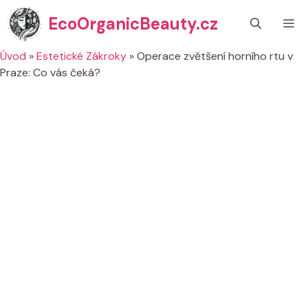
Přeskočit
EcoOrganicBeauty.cz
M
na
obsah
Úvod
»
Estetické Zákroky
»
Operace zvětšení horního rtu v
Praze: Co vás čeká?