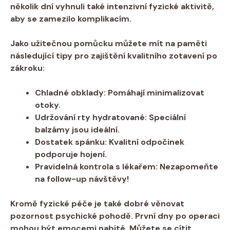
několik dní vyhnuli také intenzivní fyzické aktivitě,
aby se zamezilo komplikacím.
Jako užitečnou pomůcku můžete mít na paměti
následující tipy pro zajištění kvalitního zotavení po
zákroku:
Chladné obklady:
Pomáhají minimalizovat
otoky.
Udržování rty hydratované:
Speciální
balzámy jsou ideální.
Dostatek spánku:
Kvalitní odpočinek
podporuje hojení.
Pravidelná kontrola s lékařem:
Nezapomeňte
na follow-up návštěvy!
Kromě fyzické péče je také dobré věnovat
pozornost psychické pohodě. První dny po operaci
mohou být emocemi nabité. Můžete se cítit