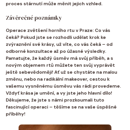
proces stárnutí může měnit jejich vzhled.
Závěrečné poznámky
Operace zvětšení horního rtu v Praze: Co vás
čeká?
Pokud jste se rozhodli udělat krok ke
zvýraznění své krásy, už víte, co vás čeká – od
odborné konzultace až po úžasné výsledky.
Pamatujte, že každý úsměv má svůj příběh, a s
novým objemem rtů můžete ten svůj vyprávět
ještě sebevědoměji! Ať už se chystáte na malou
změnu, nebo na radikální makeover, cestou k
vašemu vysněnému úsměvu vás rádi provedeme.
Vždyť krása je umění, a vy jste jeho hlavní dílo!
Děkujeme, že jste s námi prozkoumali tuto
fascinující operaci – těšíme se na vaše úspěšné
příběhy!