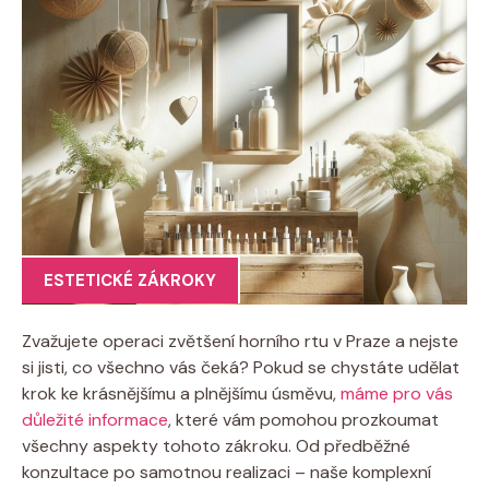
ESTETICKÉ ZÁKROKY
Zvažujete operaci zvětšení horního rtu v Praze a nejste
si jisti, co všechno vás čeká? Pokud se chystáte udělat
krok ke krásnějšímu a plnějšímu úsměvu,
máme pro vás
důležité informace
, které vám pomohou prozkoumat
všechny aspekty tohoto zákroku. Od předběžné
konzultace po samotnou realizaci – naše komplexní