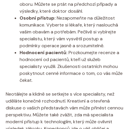
oboru. Můžete se ptát na předchozí případy a
výsledky, které doktor dosáhl.
Osobní přístup:
Nezapomeňte na důležitost
komunikace. Vyberte si lékaře, který naslouchá
vašim obavám a potřebám. Pečlivě si vybírejte
specialistu, který vám vysvětlí postup a
podmínky operace jasně a srozumitelně.
Hodnocení pacientů:
Prozkoumejte recenze a
hodnocení od pacientů, kteří už služeb
specialisty využili. Zkušenosti ostatních mohou
poskytnout cenné informace o tom, co vás může
čekat.
Neotálejte a klidně se setkejte s více specialisty, než
uděláte konečné rozhodnutí. Kreativní a otevřená
diskuse o vašich představách vám může přinést cennou
perspektivu. Můžete také zvážit, zda má specialista
moderní přístup k technologiím, který může ovlivnit
výsledek zákroku. Koneckonců, jde o váš obličej a