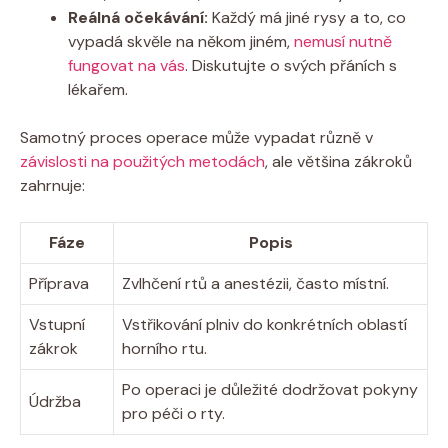
Reálná očekávání:
Každý má jiné rysy a to, co
vypadá skvěle na někom jiném,
nemusí nutně
fungovat na vás
. Diskutujte o svých přáních s
lékařem.
Samotný proces operace může vypadat různě v
závislosti na použitých metodách
, ale většina zákroků
zahrnuje:
Fáze
Popis
Příprava
Zvlhčení rtů a anestézii, často místní.
Vstupní
Vstřikování plniv do konkrétních oblastí
zákrok
horního rtu.
Po operaci je důležité dodržovat pokyny
Údržba
pro péči o rty.