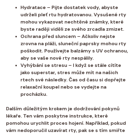
Hydratace
– Pijte dostatek vody, abyste
udrželi pleť rtu hydratovanou. Vysušené rty
mohou vykazovat nechtěné známky, které
byste raději viděli ze svého zrcadla zmizet.
Ochrana před sluncem
– Ačkoliv nejste
zrovna na pláži, sluneční paprsky mohou rty
poškodit. Používejte balzámy s UV ochranou,
aby se vaše nové rty nespálily.
Vyhýbání se stresu
– I když se stále cítíte
jako superstar, stres může mít na našich
rtech své následky. Čas od času si dopřejte
relaxační koupel nebo se vydejte na
procházku.
Dalším důležitým krokem je
dodržování pokynů
lékaře
. Ten vám poskytne instrukce, které
pomohou urychlit proces hojení. Například, pokud
vám nedoporučil uzavírat rty, pak se s tím smiřte