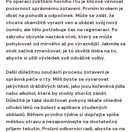
Po operaci zvětšení horního rtu je klíčové věnovat
pozornost správnému zotavení. Prvním krokem je
dbát na
pohodlí a odpočinek
. Může se zdát, že
chcete okamžitě vyrazit ven a ukázat svůj nový
úsměv, ale tělo potřebuje čas na regeneraci. Po
zákroku obvykle nastává otok, který se může
pohybovat od mírného až po výraznější. Jakmile se
otok začíná zmenšovat, je to skvělá doba na to,
abyste si užili výsledek své odvážné volby.
Další důležitou součástí procesu zotavení je
správná péče o rty
. Měli byste se vyvarovat
jakýchkoli dráždivých látek, jako jsou kořeněná jídla
nebo alkohol, které by mohly zhoršit zánět.
Důležité je také dodržovat pokyny lékaře ohledně
užívání léků na bolest a aplikace studených
obkladů. Během prvního týdne si dopřejte spíše
měkkou stravu a nezapomínejte na dostatečný
příjem tekutin. Prolzní odborníci radí, abyste se na