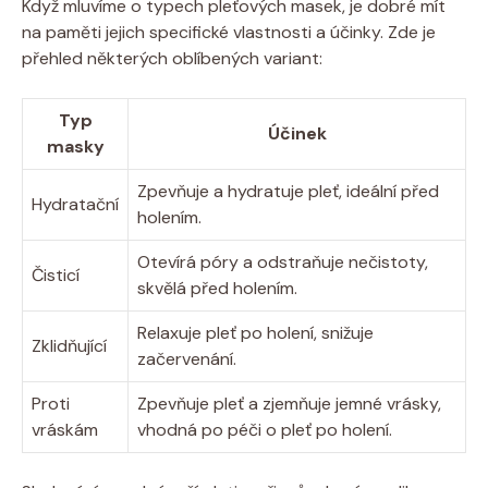
Když mluvíme o typech pleťových masek, je dobré mít
na paměti jejich specifické vlastnosti a účinky. Zde je
přehled některých oblíbených variant:
Typ
Účinek
masky
Zpevňuje a hydratuje pleť, ideální před
Hydratační
holením.
Otevírá póry a odstraňuje nečistoty,
Čisticí
skvělá před holením.
Relaxuje pleť po holení, snižuje
Zklidňující
začervenání.
Proti
Zpevňuje pleť a zjemňuje jemné vrásky,
vráskám
vhodná po péči o pleť po holení.