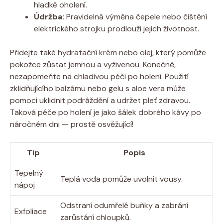
hladké oholení.
Údržba:
Pravidelná výměna čepele nebo čištění
elektrického strojku prodlouží jejich životnost.
Přidejte také hydratační krém nebo olej, který pomůže
pokožce zůstat jemnou a vyživenou. Konečně,
nezapomeňte na chladivou péči po holení. Použití
zklidňujícího balzámu nebo gelu s aloe vera může
pomoci uklidnit podráždění a udržet pleť zdravou.
Taková péče po holení je jako šálek dobrého kávy po
náročném dni — prostě osvěžující!
Tip
Popis
Tepelný
Teplá voda pomůže uvolnit vousy.
nápoj
Odstraní odumřelé buňky a zabrání
Exfoliace
zarůstání chloupků.