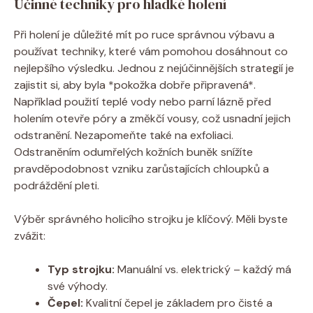
Účinné techniky pro hladké holení
Při holení je důležité mít po ruce správnou výbavu a
používat techniky, které vám pomohou dosáhnout co
nejlepšího výsledku. Jednou z nejúčinnějších strategií je
zajistit si, aby byla *pokožka dobře připravená*.
Například použití teplé vody nebo parní lázně před
holením otevře póry a změkčí vousy, což usnadní jejich
odstranění. Nezapomeňte také na exfoliaci.
Odstraněním odumřelých kožních buněk snížíte
pravděpodobnost vzniku zarůstajících chloupků a
podráždění pleti.
Výběr správného holicího strojku je klíčový. Měli byste
zvážit:
Typ strojku:
Manuální vs. elektrický – každý má
své výhody.
Čepel:
Kvalitní čepel je základem pro čisté a