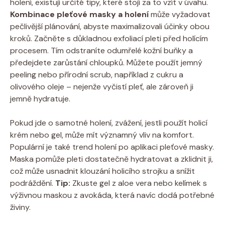
holení, existují určité tipy, které stojí za to vzít v úvahu.
Kombinace pleťové masky a holení
může vyžadovat
pečlivější plánování, abyste maximalizovali účinky obou
kroků. Začněte s důkladnou exfoliací pleti před holícím
procesem. Tím odstraníte odumřelé kožní buňky a
předejdete zarůstání chloupků. Můžete použít jemný
peeling nebo přírodní scrub, například z cukru a
olivového oleje – nejenže vyčistí pleť, ale zároveň ji
jemně hydratuje.
Pokud jde o samotné holení, zvážení, jestli použít holicí
krém nebo gel, může mít významný vliv na komfort.
Populární je také trend holení po aplikaci pleťové masky.
Maska pomůže pleti dostatečně hydratovat a zklidnit ji,
což může usnadnit klouzání holicího strojku a snížit
podráždění.
Tip:
Zkuste gel z aloe vera nebo kelímek s
výživnou maskou z avokáda, která navíc dodá potřebné
živiny.