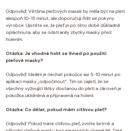
Odpověď: Většina pleťových masek by měla být na pleti
alespoň 10-15 minut, ale doporučuji řídit se pokyny
výrobce. Ujistěte se, že pleť je po této době důkladně
opláchnuta, aby se odstranily zbytky masky před
holením.
Otázka: Je vhodné holit se ihned po použití
pleťové masky?
Odpověď: Ideální je nechat pokožce asi 5-10 minut po
aplikaci masky „odpočinout“. Tím se zajistí, že se
všechny vyživující látky dostanou do pleti a zároveň je
pokožka uklidněná a připravená na holení.
Otázka: Co dělat, pokud mám citlivou pleť?
Odpověď: Pokud máte citlivou pleť, zvolte šetrné a
přírodní pleťové masky bez agresivních chemikálií. Také