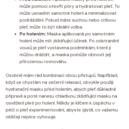
může pomoci otevřít póry a hydratovat pleť. To
může usnadnit samotné holení a minimalizovat
podráždění. Pokud máte suchou nebo citlivou
pleť, může to být ideální volba.
Po holením:
Maska aplikovaná po samotném
holení může mít zklidňující účinek. Po odstranění
vousů je pleť vystavena podmínkám, které ji
můžou dráždit, a maska pomůže obnovit její
přirozenou rovnováhu.
Osobně mám rád kombinaci obou přístupů. Například,
když se chystám na večerní relaxaci, obvykle použiji
hydratační masku před holením, abych pleť důkladně
připravil a poté nanesu chladivou zklidňující masku na
osvěžení pleti po holení. Někdy je klíčem k úspěchu v
péči o pleť experimentování, abyste zjistili, co vašemu
obličeji nejvíce vyhovuje.