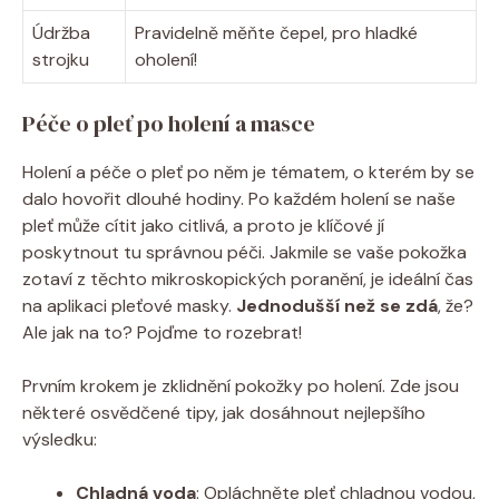
Údržba
Pravidelně měňte čepel, pro hladké
strojku
oholení!
Péče o pleť po holení a masce
Holení a péče o pleť po něm je tématem, o kterém by se
dalo hovořit dlouhé hodiny. Po každém holení se naše
pleť může cítit jako citlivá, a proto je klíčové jí
poskytnout tu správnou péči. Jakmile se vaše pokožka
zotaví z těchto mikroskopických poranění, je ideální čas
na aplikaci pleťové masky.
Jednodušší než se zdá
, že?
Ale jak na to? Pojďme to rozebrat!
Prvním krokem je zklidnění pokožky po holení. Zde jsou
některé osvědčené tipy, jak dosáhnout nejlepšího
výsledku:
Chladná voda
: Opláchněte pleť chladnou vodou,