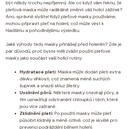
být někdy trochu nepříjemný. Ale co když vám řeknu, že
pleťová maska může radikálně změnit váš holicí zážitek?
Ano, správně slyšíte! Když pleťové masky používáme,
mohou připravit pleť na holení, což může vést k
hladšímu a pohodlnějšímu výsledku.
Jaké výhody tedy masky přinášejí před holením? Zde je
pár důvodů, proč byste měli zvážit použití pleťové
masky jako součást vaší holící rutiny:
Hydratace pleti:
Maska může dodat pleti extra
dávku vlhkosti, což znamená méně suchých
šupinek a snazší skluz žiletky.
Uvolnění pórů:
Některé masky otevírají póry, a
tím usnadňují odstranění chloupků i těch, které
jsou více zažrané.
Zklidnění pleti:
Po použití masky může pleť
působit klidněji a méně citlivě, což je skvělé pro
prevenci podráždění během holení.