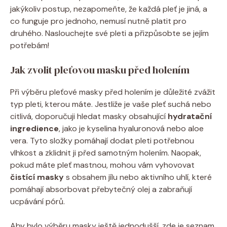
jakýkoliv postup, nezapomeňte, že každá pleť je jiná, a
co funguje pro jednoho, nemusí nutně platit pro
druhého. Naslouchejte své pleti a přizpůsobte se jejím
potřebám!
Jak zvolit pleťovou masku před holením
Při výběru pleťové masky před holením je důležité zvážit
typ pleti, kterou máte. Jestliže je vaše pleť suchá nebo
citlivá, doporučuji hledat masky obsahující
hydratační
ingredience
, jako je kyselina hyaluronová nebo aloe
vera. Tyto složky pomáhají dodat pleti potřebnou
vlhkost a zklidnit ji před samotným holením. Naopak,
pokud máte pleť mastnou, mohou vám vyhovovat
čistící masky
s obsahem jílu nebo aktivního uhlí, které
pomáhají absorbovat přebytečný olej a zabraňují
ucpávání pórů.
Aby bylo výběru masky ještě jednodušší, zde je seznam