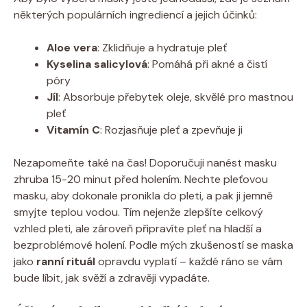
některých populárních ingrediencí a jejich účinků:
Aloe vera
: Zklidňuje a hydratuje pleť
Kyselina salicylová
: Pomáhá při akné a čistí
póry
Jíl
: Absorbuje přebytek oleje, skvělé pro mastnou
pleť
Vitamín C
: Rozjasňuje pleť a zpevňuje ji
Nezapomeňte také na čas! Doporučuji nanést masku
zhruba 15-20 minut před holením. Nechte pleťovou
masku, aby dokonale pronikla do pleti, a pak ji jemně
smyjte teplou vodou. Tím nejenže zlepšíte celkový
vzhled pleti, ale zároveň připravíte pleť na hladší a
bezproblémové holení. Podle mých zkušeností se maska
jako
ranní rituál
opravdu vyplatí – každé ráno se vám
bude líbit, jak svěží a zdravěji vypadáte.