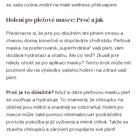
se vaše rutina změní na malé wellness překvapení.
Holení po pleťové masce: Proč a jak
Představte si, že jste po dlouhém dni plném stresu a
chaosu doma, konečně si dopřáváte chvíli klidu. Pleťová
maska, ta preferovaná „superhrdinka“ vaší pleti, vám
dodává hydrataci a vitalitu. Ale co teď? Zkusili jste
někdy oholit se po aplikaci masky? Tento krok může mít
pozitivní vliv na výsledky vašeho holení i na zdraví vaší
pleti.
Proč je to důležité?
Když si dáte pleťovou masku, pleť
se uvolňuje a hydratuje. To znamená, že chloupky na
obličeji jsou měkčí a snadněji se odstraňují. Holení po
masce může také pomoci minimalizovat podráždění,
protože pokožka je již vyživená a méně citlivá. Takže se
zbavíte chloupků a zároveň prospějete své pleti!