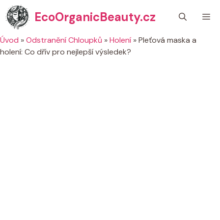
Přeskočit
EcoOrganicBeauty.cz
M
na
obsah
Úvod
»
Odstranění Chloupků
»
Holení
»
Pleťová maska a
holení: Co dřív pro nejlepší výsledek?