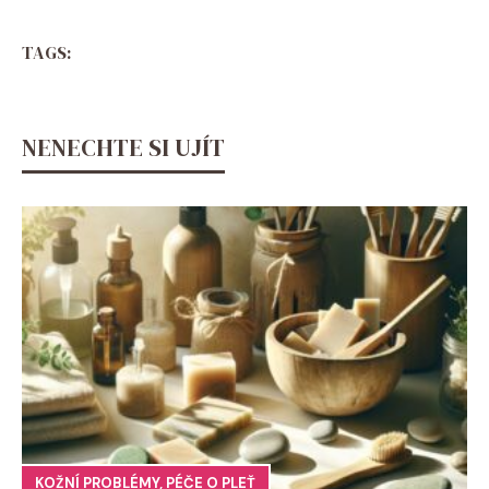
TAGS:
NENECHTE SI UJÍT
KOŽNÍ PROBLÉMY
,
PÉČE O PLEŤ