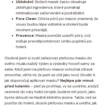
Uklidnění:
Složení masek často obsahuje
zklidňující ingredience, které pomáhají
minimalizovat začervenání a podráždění.
Pore Clean:
Očista pórů po masce znamená, že
vousy budou lépe viditelné a oholení bude
mnohem přesnější.
Prevence:
Maska pomůže uzavřít póry, což
snižuje pravděpodobnost vzniku pupínků po
holení.
Osobně jsem si zvykl zařazovat pleťovou masku do
svého rituálu každý týden a výsledky hovoří samy za
sebe. Když jsem na pleťovo-masce ochutnal zdravé
smoothie, věřte mi, že jsem se cítil jako nový člověk! A
jak doporučuji aplikovat masku?
Nejlépe pár minut
před holením
– pleť se prohřeje, vy se uvolníte, a když
vezmete do ruky holicí strojek, budete mít pocit, jako
byste sklouzli na hladině klidného jezera. Takže, než se
pustíte do holení, zkuste pleťovou masku a uvidíte, jak