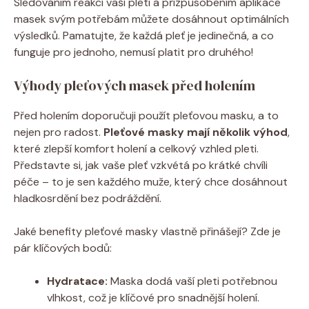
Sledováním reakcí vaší pleti a přizpůsobením aplikace
masek svým potřebám můžete dosáhnout optimálních
výsledků. Pamatujte, že každá pleť je jedinečná, a co
funguje pro jednoho, nemusí platit pro druhého!
Výhody pleťových masek před holením
Před holením doporučuji použít pleťovou masku, a to
nejen pro radost.
Pleťové masky mají několik výhod
,
které zlepší komfort holení a celkový vzhled pleti.
Představte si, jak vaše pleť vzkvétá po krátké chvíli
péče – to je sen každého muže, který chce dosáhnout
hladkosrdění bez podráždění.
Jaké benefity pleťové masky vlastně přinášejí? Zde je
pár klíčových bodů:
Hydratace:
Maska dodá vaší pleti potřebnou
vlhkost, což je klíčové pro snadnější holení.