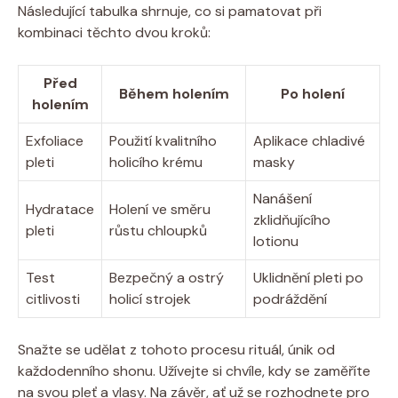
Následující tabulka shrnuje, co si pamatovat při
kombinaci těchto dvou kroků:
Před
Během holením
Po holení
holením
Exfoliace
Použití kvalitního
Aplikace chladivé
pleti
holicího krému
masky
Nanášení
Hydratace
Holení ve směru
zklidňujícího
pleti
růstu chloupků
lotionu
Test
Bezpečný a ostrý
Uklidnění pleti po
citlivosti
holicí strojek
podráždění
Snažte se udělat z tohoto procesu rituál, únik od
každodenního shonu. Užívejte si chvíle, kdy se zaměříte
na svou pleť a vlasy. Na závěr, ať už se rozhodnete pro