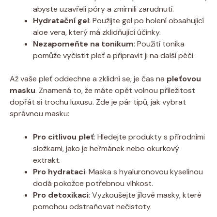
abyste uzavřeli póry a zmírnili zarudnutí.
Hydratační gel
: Použijte gel po holení obsahující
aloe vera, který má zklidňující účinky.
Nezapomeňte na tonikum
: Použití tonika
pomůže vyčistit pleť a připravit ji na další péči.
Až vaše pleť oddechne a zklidní se, je čas na
pleťovou
masku
. Znamená to, že máte opět volnou příležitost
dopřát si trochu luxusu. Zde je pár tipů, jak vybrat
správnou masku:
Pro citlivou pleť
: Hledejte produkty s přírodními
složkami, jako je heřmánek nebo okurkový
extrakt.
Pro hydrataci
: Maska s hyaluronovou kyselinou
dodá pokožce potřebnou vlhkost.
Pro detoxikaci
: Vyzkoušejte jílové masky, které
pomohou odstraňovat nečistoty.