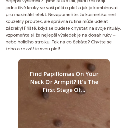
nejlepší výsledek?“ jsme si ukázali, jakou roli hrají
jednotlivé kroky ve vaší péči o pleť a jak je kombinovat
pro maximální efekt. Nezapomeňte, že kosmetika není
kouzelný proutek, ale správná rutina může udělat
zázraky! Příště, když se budete chystat na svoje rituály,
vzpomeňte si, že nejlepší výsledek je na dosah ruky –
nebo holicího strojku. Tak na co čekáte? Chyťte se
toho a rozzářte svou pleť!
Find Papillomas On Your
Neck Or Armpit? It's The
First Stage Of...