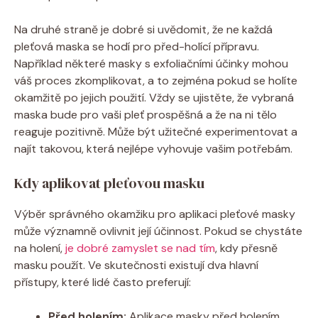
Na druhé straně je dobré si uvědomit, že ne každá
pleťová maska se hodí pro před-holící přípravu.
Například některé masky s exfoliačními účinky mohou
váš proces zkomplikovat, a to zejména pokud se holíte
okamžitě po jejich použití. Vždy se ujistěte, že vybraná
maska bude pro vaši pleť prospěšná a že na ni tělo
reaguje pozitivně. Může být užitečné experimentovat a
najít takovou, která nejlépe vyhovuje vašim potřebám.
Kdy aplikovat pleťovou masku
Výběr správného okamžiku pro aplikaci pleťové masky
může významně ovlivnit její účinnost. Pokud se chystáte
na holení,
je dobré zamyslet se nad tím
, kdy přesně
masku použít. Ve skutečnosti existují dva hlavní
přístupy, které lidé často preferují:
Před holením:
Aplikace masky před holením