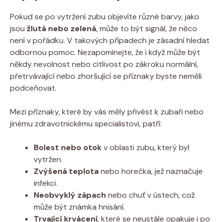
Pokud se po vytržení zubu objevíte různé barvy, jako
jsou
žlutá nebo zelená
, může to být signál, že něco
není v pořádku. V takových případech je zásadní hledat
odbornou pomoc. Nezapomínejte, že i když může být
někdy nevolnost nebo citlivost po zákroku normální,
přetrvávající nebo zhoršující se příznaky byste neměli
podceňovat.
Mezi příznaky, které by vás měly přivést k zubaři nebo
jinému zdravotnickému specialistovi, patří:
Bolest nebo otok
v oblasti zubu, který byl
vytržen.
Zvýšená teplota
nebo horečka, jež naznačuje
infekci.
Neobvyklý zápach
nebo chuť v ústech, což
může být známka hnisání.
Trvající krvácení
, které se neustále opakuje i po