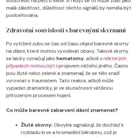
soustředit na péči o sebe. A i když se to může zdát jako
malá záležitost, důležitost těchto signálů by neměla být
podceňována.
Zdravotní souvislosti s barevnými skvrnami
Po vytržení zubu se čas od času objeví barevné skvrny
na dásni, které mohou vyvolávat obavy. Takové skvrny
se laicky označují jako
hematomy
, ačkoli v
některých
případech mohou být
i projevem něčeho jiného. Často
jsou žluté nebo zelené a znamenají, že se tělo snaží
vyrovnat s traumatem. Tato reakce, ačkoli může
vypadat dramaticky, je ve skutečnosti většinou
přirozeným procesem hojení.
Co může barevné zabarvení dásní znamenat?
Žluté skvrny:
Obvykle signalizují, že dochází k
rozkladu krve a hromadění bilirubinu, což je