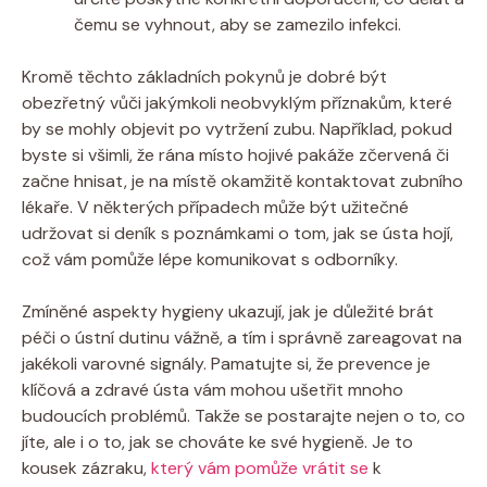
čemu se vyhnout, aby se zamezilo infekci.
Kromě těchto základních pokynů je dobré být
obezřetný vůči jakýmkoli neobvyklým příznakům, které
by se mohly objevit po vytržení zubu. Například, pokud
byste si všimli, že rána místo hojivé pakáže zčervená či
začne hnisat, je na místě okamžitě kontaktovat zubního
lékaře. V některých případech může být užitečné
udržovat si deník s poznámkami o tom, jak se ústa hojí,
což vám pomůže lépe komunikovat s odborníky.
Zmíněné aspekty hygieny ukazují, jak je důležité brát
péči o ústní dutinu vážně, a tím i správně zareagovat na
jakékoli varovné signály. Pamatujte si, že prevence je
klíčová a zdravé ústa vám mohou ušetřit mnoho
budoucích problémů. Takže se postarajte nejen o to, co
jíte, ale i o to, jak se chováte ke své hygieně. Je to
kousek zázraku,
který vám pomůže vrátit se
k