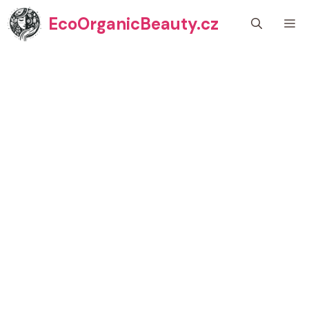
Přeskočit
EcoOrganicBeauty.cz
M
na
obsah