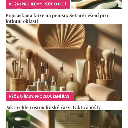
KOŽNÍ PROBLÉMY
,
PÉČE O PLEŤ
Popraskana kuze na penisu: Šetrné řešení pro
intimní oblasti
PÉČE O ŘASY
,
PRODLOUŽENÍ ŘAS
Jak rychle rostou lidské řasy: Fakta a mýty