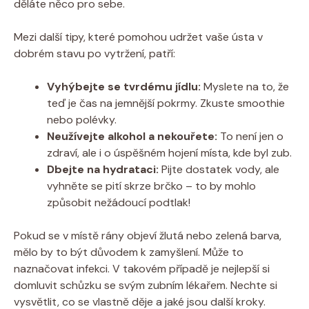
děláte něco pro sebe.
Mezi další tipy, které pomohou udržet vaše ústa v
dobrém stavu po vytržení, patří:
Vyhýbejte se tvrdému jídlu:
Myslete na to, že
teď je čas na jemnější pokrmy. Zkuste smoothie
nebo polévky.
Neužívejte alkohol a nekouřete:
To není jen o
zdraví, ale i o úspěšném hojení místa, kde byl zub.
Dbejte na hydrataci:
Pijte dostatek vody, ale
vyhněte se pití skrze brčko – to by mohlo
způsobit nežádoucí podtlak!
Pokud se v místě rány objeví žlutá nebo zelená barva,
mělo by to být důvodem k zamyšlení. Může to
naznačovat infekci. V takovém případě je nejlepší si
domluvit schůzku se svým zubním lékařem. Nechte si
vysvětlit, co se vlastně děje a jaké jsou další kroky.