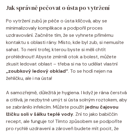
Jak správně pečovat o ústa po vytržení
Po vytržení zubů je péče o ústa klíčová, aby se
minimalizovaly komplikace a podpořil proces
uzdravování. Začněte tím, že se vyhnete přímému
kontaktu s oblasti rány. Místo, kde byl zub, si nemusíte
sahat. To není trofej, kterou byste si měli chtít
prohlédnout! Abyste zmírnili otok a bolest, můžete
zkusit ledovat oblast – třeba si na to udělat vlastní
„zoubkový ledový obklad“
. To se hodí nejen na
žehličku, ale i na ústa!
A samozřejmě, důležitá je hygiena. I když je rána čerstvá
a citlivá, je nezbytné umýt si ústa solným roztokem, aby
se zabránilo infekcím. Můžete použít
jednu čajovou
lžičku soli v šálku teplé vody
. Zní to jako babiččin
recept, ale funguje to! Tímto způsobem se podpoříte
pro rychlé uzdravení a zároveň budete mít pocit, že