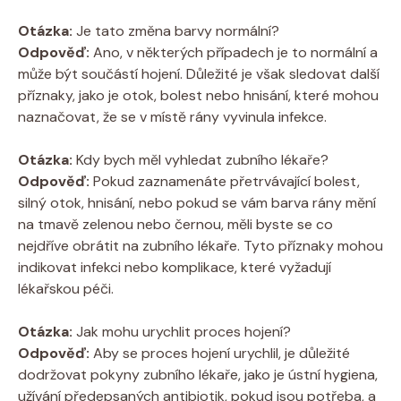
Otázka:
Je tato změna barvy normální?
Odpověď:
Ano, v některých případech je to normální a
může být součástí hojení. Důležité je však sledovat další
příznaky, jako je otok, bolest nebo hnisání, které mohou
naznačovat, že se v místě rány vyvinula infekce.
Otázka:
Kdy bych měl vyhledat zubního lékaře?
Odpověď:
Pokud zaznamenáte přetrvávající bolest,
silný otok, hnisání, nebo pokud se vám barva rány mění
na tmavě zelenou nebo černou, měli byste se co
nejdříve obrátit na zubního lékaře. Tyto příznaky mohou
indikovat infekci nebo komplikace, které vyžadují
lékařskou péči.
Otázka:
Jak mohu urychlit proces hojení?
Odpověď:
Aby se proces hojení urychlil, je důležité
dodržovat pokyny zubního lékaře, jako je ústní hygiena,
užívání předepsaných antibiotik, pokud jsou potřeba, a