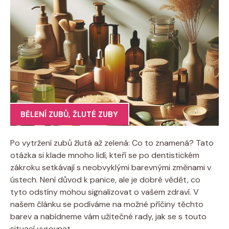
BĚLENÍ ZUBŮ
,
ŽLUTÉ ZUBY
Po vytržení zubů žlutá až zelená: Co to znamená? Tato
otázka si klade mnoho lidí, kteří se po dentistickém
zákroku setkávají s neobvyklými barevnými změnami v
ústech. Není důvod k panice, ale je dobré vědět, co
tyto odstíny mohou signalizovat o vašem zdraví. V
našem článku se podíváme na možné příčiny těchto
barev a nabídneme vám užitečné rady, jak se s touto
situací vyrovnat.