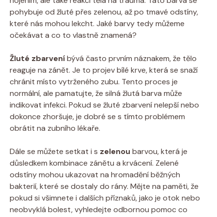
hojením, ale také reakcí těla na trauma. Tato barva se
pohybuje od žluté přes zelenou, až po tmavé odstíny,
které nás mohou lekcht. Jaké barvy tedy můžeme
očekávat a co to vlastně znamená?
Žluté zbarvení
bývá často prvním náznakem, že tělo
reaguje na zánět. Je to projev bílé krve, která se snaží
chránit místo vytrženého zubu. Tento proces je
normální, ale pamatujte, že silná žlutá barva může
indikovat infekci. Pokud se žluté zbarvení nelepší nebo
dokonce zhoršuje, je dobré se s tímto problémem
obrátit na zubního lékaře.
Dále se můžete setkat i s
zelenou
barvou, která je
důsledkem kombinace zánětu a krvácení. Zelené
odstíny mohou ukazovat na hromadění běžných
bakterií, které se dostaly do rány. Mějte na paměti, že
pokud si všimnete i dalších příznaků, jako je otok nebo
neobvyklá bolest, vyhledejte odbornou pomoc co