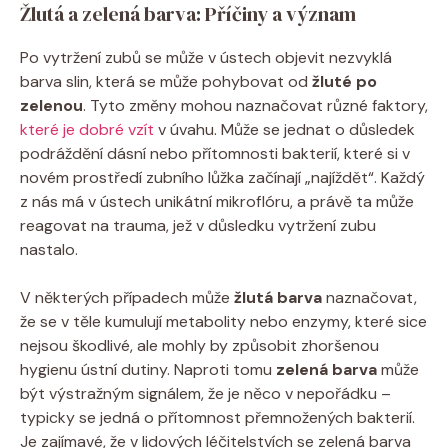
Žlutá a zelená barva: Příčiny a význam
Po vytržení zubů se může v ústech objevit nezvyklá
barva slin, která se může pohybovat od
žluté po
zelenou
. Tyto změny mohou naznačovat různé faktory,
které je dobré vzít
v úvahu. Může se jednat o důsledek
podráždění dásní nebo přítomnosti bakterií, které si v
novém prostředí zubního lůžka začínají „najíždět“. Každý
z nás má v ústech unikátní mikroflóru, a právě ta může
reagovat na trauma, jež v důsledku vytržení zubu
nastalo.
V některých případech může
žlutá barva
naznačovat,
že se v těle kumulují metabolity nebo enzymy, které sice
nejsou škodlivé, ale mohly by způsobit zhoršenou
hygienu ústní dutiny. Naproti tomu
zelená barva
může
být výstražným signálem, že je něco v nepořádku –
typicky se jedná o přítomnost přemnožených bakterií.
Je zajímavé, že v lidových léčitelstvích se zelená barva