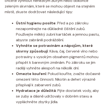
chcete vyhnout nehezkým žlutým nebo dokonce
zeleným skvrnám, které se mohou objevit na stejném
místě, zkuste dodržovat následující tipy:
Ústní hygienu posilte
: Před a po zákroku
nezapomínejte na důkladné čištění zubů.
Používejte měkký zubní kartáček a jemnou pastu,
abyste zabránili podráždění.
Vyhněte se potravinám a nápojům, které
skvrny způsobují
: Káva, čaj, červené víno nebo
potraviny s vysokým obsahem pigmentů mohou
přispět k barevným změnám. Po zákroku se jim
raději vyhněte alespoň na několik dní.
Omezte kouření
: Pokud kouříte, zvažte dočasné
omezení této činnosti. Nikotin a dehet výrazně
přispívají k zabarvení zubů.
Hydratace je důležitá
: Pijte dostatek vody, aby
se zuby a dásně udržovaly v dobrém stavu a
vypláchněte zbytky jídla.