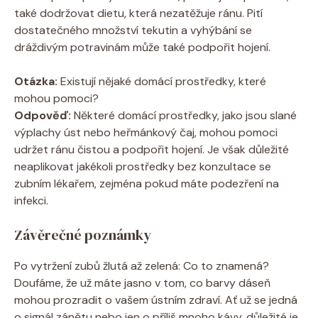
také dodržovat dietu, která nezatěžuje ránu. Pití
dostatečného množství tekutin a vyhýbání se
dráždivým potravinám může také podpořit hojení.
Otázka:
Existují nějaké domácí prostředky, které
mohou pomoci?
Odpověď:
Některé domácí prostředky, jako jsou slané
výplachy úst nebo heřmánkový čaj, mohou pomoci
udržet ránu čistou a podpořit hojení. Je však důležité
neaplikovat jakékoli prostředky bez konzultace se
zubním lékařem, zejména pokud máte podezření na
infekci.
Závěrečné poznámky
Po vytržení zubů žlutá až zelená: Co to znamená?
Doufáme, že už máte jasno v tom, co barvy dáseň
mohou prozradit o vašem ústním zdraví. Ať už se jedná
o signál zánětu nebo jen o příliš mnoho kávy, důležité je