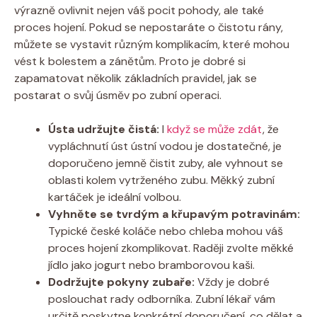
výrazně ovlivnit nejen váš pocit pohody, ale také
proces hojení. Pokud se nepostaráte o čistotu rány,
můžete se vystavit různým komplikacím, které mohou
vést k bolestem a zánětům. Proto je dobré si
zapamatovat několik základních pravidel, jak se
postarat o svůj úsměv po zubní operaci.
Ústa udržujte čistá:
I
když se může zdát
, že
vypláchnutí úst ústní vodou je dostatečné, je
doporučeno jemně čistit zuby, ale vyhnout se
oblasti kolem vytrženého zubu. Měkký zubní
kartáček je ideální volbou.
Vyhněte se tvrdým a křupavým potravinám:
Typické české koláče nebo chleba mohou váš
proces hojení zkomplikovat. Raději zvolte měkké
jídlo jako jogurt nebo bramborovou kaši.
Dodržujte pokyny zubaře:
Vždy je dobré
poslouchat rady odborníka. Zubní lékař vám
určitě poskytne konkrétní doporučení, co dělat a