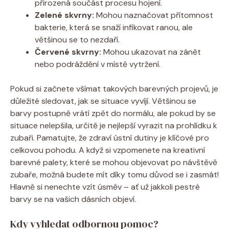
přirozená součást procesu hojení.
Zelené skvrny:
Mohou naznačovat přítomnost
bakterie, která se snaží infikovat ranou, ale
většinou se to nezdaří.
Červené skvrny:
Mohou ukazovat na zánět
nebo podráždění v místě vytržení.
Pokud si začnete všímat takových barevných projevů, je
důležité sledovat, jak se situace vyvíjí. Většinou se
barvy postupně vrátí zpět do normálu, ale pokud by se
situace nelepšila, určitě je nejlepší vyrazit na prohlídku k
zubaři. Pamatujte, že zdraví ústní dutiny je klíčové pro
celkovou pohodu. A když si vzpomenete na kreativní
barevné palety, které se mohou objevovat po návštěvě
zubaře, možná budete mít díky tomu důvod se i zasmát!
Hlavně si nenechte vzít úsměv – ať už jakkoli pestré
barvy se na vašich dásních objeví.
Kdy vyhledat odbornou pomoc?