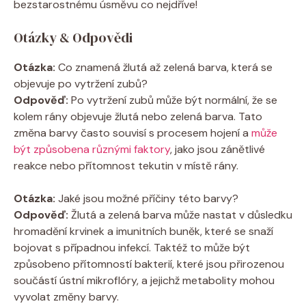
bezstarostnému úsměvu co nejdříve!
Otázky & Odpovědi
Otázka:
Co znamená žlutá až zelená barva, která se
objevuje po vytržení zubů?
Odpověď:
Po vytržení zubů může být normální, že se
kolem rány objevuje žlutá nebo zelená barva. Tato
změna barvy často souvisí s procesem hojení a
může
být způsobena různými faktory
, jako jsou zánětlivé
reakce nebo přítomnost tekutin v místě rány.
Otázka:
Jaké jsou možné příčiny této barvy?
Odpověď:
Žlutá a zelená barva může nastat v důsledku
hromadění krvinek a imunitních buněk, které se snaží
bojovat s případnou infekcí. Taktéž to může být
způsobeno přítomností bakterií, které jsou přirozenou
součástí ústní mikroflóry, a jejichž metabolity mohou
vyvolat změny barvy.