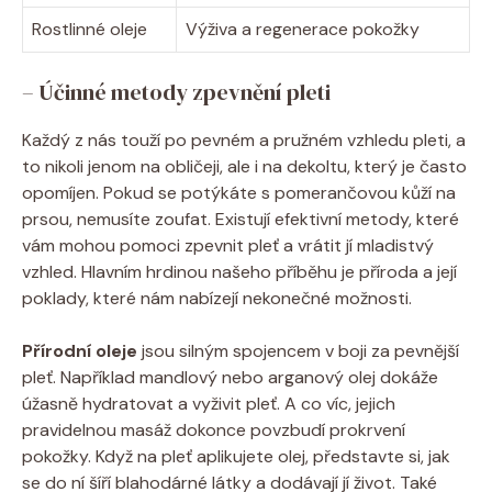
Rostlinné oleje
Výživa a regenerace pokožky
– Účinné metody zpevnění pleti
Každý z nás touží po pevném a pružném vzhledu pleti, a
to nikoli jenom na obličeji, ale i na dekoltu, který je často
opomíjen. Pokud se potýkáte s pomerančovou kůží na
prsou, nemusíte zoufat. Existují efektivní metody, které
vám mohou pomoci zpevnit pleť a vrátit jí mladistvý
vzhled. Hlavním hrdinou našeho příběhu je příroda a její
poklady, které nám nabízejí nekonečné možnosti.
Přírodní oleje
jsou silným spojencem v boji za pevnější
pleť. Například mandlový nebo arganový olej dokáže
úžasně hydratovat a vyživit pleť. A co víc, jejich
pravidelnou masáž dokonce povzbudí prokrvení
pokožky. Když na pleť aplikujete olej, představte si, jak
se do ní šíří blahodárné látky a dodávají jí život. Také