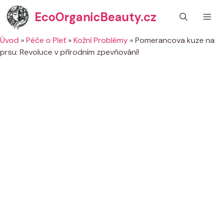
Přeskočit
EcoOrganicBeauty.cz
M
na
obsah
Úvod
»
Péče o Pleť
»
Kožní Problémy
»
Pomerancova kuze na
prsu: Revoluce v přírodním zpevňování!