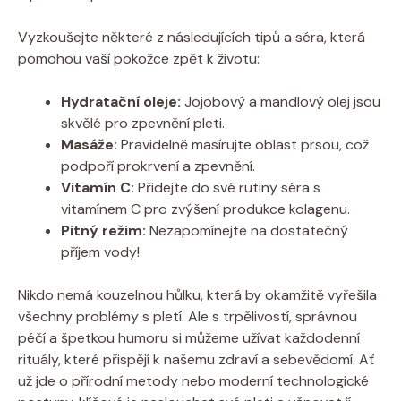
Vyzkoušejte některé z následujících tipů a séra, která
pomohou vaší pokožce zpět k životu:
Hydratační oleje:
Jojobový a mandlový olej jsou
skvělé pro zpevnění pleti.
Masáže:
Pravidelně masírujte oblast prsou, což
podpoří prokrvení a zpevnění.
Vitamín C:
Přidejte do své rutiny séra s
vitamínem C pro zvýšení produkce kolagenu.
Pitný režim:
Nezapomínejte na dostatečný
příjem vody!
Nikdo nemá kouzelnou hůlku, která by okamžitě vyřešila
všechny problémy s pletí. Ale s trpělivostí, správnou
péčí a špetkou humoru si můžeme užívat každodenní
rituály, které přispějí k našemu zdraví a sebevědomí. Ať
už jde o přírodní metody nebo moderní technologické