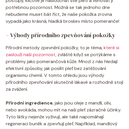
postupy, klíčové je naslouchat své pleti a věnovat jí
potřebnou pozornost. Možná se tak jednoho dne
nebudeme muset bát říct, že naše pokožka zrovna
vypadá jako krásná, hladká broskev místo pomeranče!
– Výhody přírodního zpevňování pokožky
Přírodní metody zpevnění pokožky, to je téma,
které si
zaslouží naši pozornost
, zvláště když se potýkáme s
problémy jako pomerančová kůže. Mnozí z nás hledají
efektivní způsoby, jak posílit pleť bez zatěžování
organismu chemií. V tomto ohledu jsou výhody
přírodního zpevňování skutečně lákavé a rozhodně stojí
za zvážení.
Přírodní ingredience
, jako jsou oleje z mandlí, oliv,
nebo avokáda, mohou mít na naši pleť zázračné účinky.
Tyto látky nejenže vyživují, ale také napomáhají
regeneraci buněk a zpevňují pleť. Například, mandlový