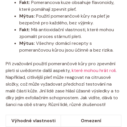
Fakt:
Pomerancova kuze obsahuje flavonoidy,
které pomáhají zpevnit pleť.
Mýtus:
Použití pomerančové kůry na pleť je
bezpečné pro každého, bez výjimky.
Fakt:
Má antioxidační vlastnosti, které mohou
zpomalit proces stárnutí pleti.
Mýtus:
Všechny domácí recepty s
pomerančovou kůrou jsou účinné a bez rizika.
Při zvažování použití pomerančové kůry pro zpevnění
pleti si uvědomte další aspekty,
které mohou hrát roli
.
Například, citlivější pleť může reagovat na citrusové
složky, což může vyžadovat předchozí testování na
malé části kůže. Jiní lidé zase hlásí úžasné výsledky a to
díky jejím exfoliačním schopnostem. Jak vidíte, dává to
šanci na obě strany. Různí lidé, různé zkušenosti!
Výhodné vlastnosti
Omezení