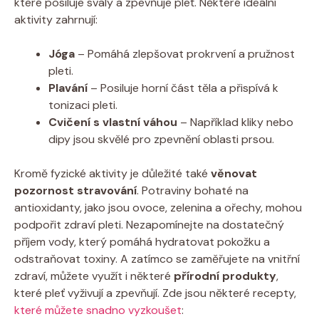
které posiluje svaly a zpevňuje pleť. Některé ideální
aktivity zahrnují:
Jóga
– Pomáhá zlepšovat prokrvení a pružnost
pleti.
Plavání
– Posiluje horní část těla a přispívá k
tonizaci pleti.
Cvičení s vlastní váhou
– Například kliky nebo
dipy jsou skvělé pro zpevnění oblasti prsou.
Kromě fyzické aktivity je důležité také
věnovat
pozornost stravování
. Potraviny bohaté na
antioxidanty, jako jsou ovoce, zelenina a ořechy, mohou
podpořit zdraví pleti. Nezapomínejte na dostatečný
příjem vody, který pomáhá hydratovat pokožku a
odstraňovat toxiny. A zatímco se zaměřujete na vnitřní
zdraví, můžete využít i některé
přírodní produkty
,
které pleť vyživují a zpevňují. Zde jsou některé recepty,
které můžete snadno vyzkoušet
: