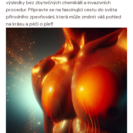
výsledky bez zbytečných chemikálií a invazivních
procedur. Připravte se na fascinující cestu do světa
přírodního zpevňování, která může změnit váš pohled
na krásu a péči o pleť!