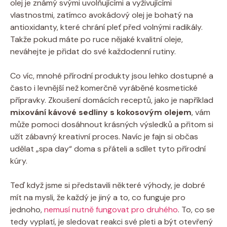
olej je známý svými uvolňujícími a vyživujícími
vlastnostmi, zatímco avokádový olej je bohatý na
antioxidanty, které chrání pleť před volnými radikály.
Takže pokud máte po ruce nějaké kvalitní oleje,
neváhejte je přidat do své každodenní rutiny.
Co víc, mnohé přírodní produkty jsou lehko dostupné a
často i levnější než komerčně vyráběné kosmetické
přípravky. Zkoušení domácích receptů, jako je například
mixování kávové sedliny s kokosovým olejem
, vám
může pomoci dosáhnout krásných výsledků a přitom si
užít zábavný kreativní proces. Navíc je fajn si občas
udělat „spa day“ doma s přáteli a sdílet tyto přírodní
kúry.
Teď když jsme si představili některé výhody, je dobré
mít na mysli, že každý je jiný a to, co funguje pro
jednoho,
nemusí nutně fungovat pro druhého
. To, co se
tedy vyplatí, je sledovat reakci své pleti a být otevřený