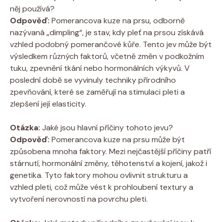
něj používá?
Odpověď:
Pomerancova kuze na prsu, odborně
nazývaná „dimpling“, je stav, kdy pleť na prsou získává
vzhled podobný pomerančové kůře. Tento jev může být
výsledkem různých faktorů, včetně změn v podkožním
tuku, zpevnění tkání nebo hormonálních výkyvů. V
poslední době se vyvinuly techniky přírodního
zpevňování, které se zaměřují na stimulaci pleti a
zlepšení její elasticity.
Otázka:
Jaké jsou hlavní příčiny tohoto jevu?
Odpověď:
Pomerancova kuze na prsu může být
způsobena mnoha faktory. Mezi nejčastější příčiny patří
stárnutí, hormonální změny, těhotenství a kojení, jakož i
genetika. Tyto faktory mohou ovlivnit strukturu a
vzhled pleti, což může vést k prohloubení textury a
vytvoření nerovností na povrchu pleti.