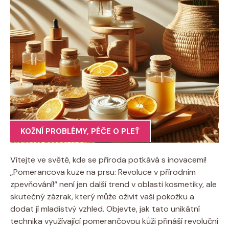
KOŽNÍ PROBLÉMY
,
PÉČE O PLEŤ
Vítejte ve světě, kde se příroda potkává s inovacemi!
„Pomerancova kuze na prsu: Revoluce v přírodním
zpevňování!“ není jen další trend v oblasti kosmetiky, ale
skutečný zázrak, který může oživit vaši pokožku a
dodat jí mladistvý vzhled. Objevte, jak tato unikátní
technika využívající pomerančovou kůži přináší revoluční