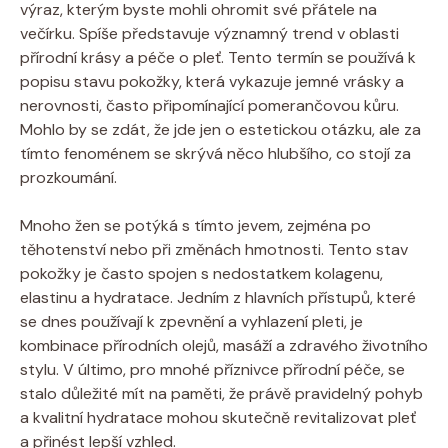
výraz, kterým byste mohli ohromit své přátele na
večírku. Spíše představuje významný trend v oblasti
přírodní krásy a péče o pleť. Tento termín se používá k
popisu stavu pokožky, která vykazuje jemné vrásky a
nerovnosti, často připomínající pomerančovou kůru.
Mohlo by se zdát, že jde jen o estetickou otázku, ale za
tímto fenoménem se skrývá něco hlubšího, co stojí za
prozkoumání.
Mnoho žen se potýká s tímto jevem, zejména po
těhotenství nebo při změnách hmotnosti. Tento stav
pokožky je často spojen s nedostatkem kolagenu,
elastinu a hydratace. Jedním z hlavních přístupů, které
se dnes používají k zpevnění a vyhlazení pleti, je
kombinace přírodních olejů, masáží a zdravého životního
stylu. V último, pro mnohé příznivce přírodní péče, se
stalo důležité mít na paměti, že právě pravidelný pohyb
a kvalitní hydratace mohou skutečně revitalizovat pleť
a přinést lepší vzhled.