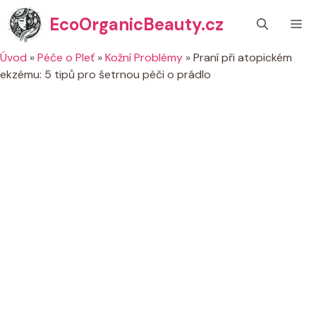
Přeskočit
EcoOrganicBeauty.cz
M
na
obsah
Úvod
»
Péče o Pleť
»
Kožní Problémy
»
Praní při atopickém
ekzému: 5 tipů pro šetrnou péči o prádlo