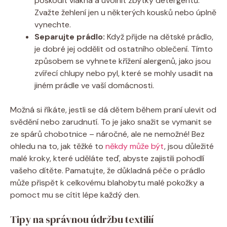
poškodit vlákna‌ a uvolnit zbytky detergentů.
Zvažte ⁤žehlení jen u některých kousků nebo⁣ úplně‍
vynechte.
Separujte prádlo:
Když přijde na dětské ‌prádlo,
je ‍dobré ​jej⁤ oddělit od⁢ ostatního oblečení. Tímto
způsobem⁤ se vyhnete křížení⁤ alergenů,⁤ jako jsou⁣
zvířecí chlupy nebo ‌pyl, které ⁣se ⁣mohly usadit na
jiném ⁢prádle ⁤ve vaší domácnosti.
Možná si říkáte, jestli‍ se dá dětem⁢ během praní ulevit ⁣od
svědění ⁢nebo​ zarudnutí. ⁤To je jako⁤ snažit‌ se ‍vymanit ‍se
ze spárů chobotnice – náročné, ale ne nemožné! Bez
ohledu na to, jak ⁤těžké to
někdy může být
, jsou důležité
malé kroky, které uděláte teď,⁢ abyste zajistili​ pohodlí‌
vašeho dítěte.⁢ Pamatujte,‌ že důkladná péče o‌ prádlo
může přispět k celkovému blahobytu malé pokožky ⁣a
pomoct⁢ mu ⁤se cítit ⁣lépe každý den.
Tipy na správnou ​údržbu ‌textilií