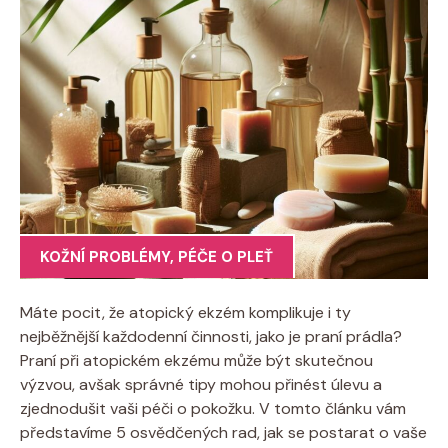
KOŽNÍ PROBLÉMY
,
PÉČE O PLEŤ
Máte pocit, že‌ atopický ekzém komplikuje i ty
nejběžnější každodenní činnosti, jako je praní ⁣prádla?
‍Praní při ​atopickém ekzému může​ být skutečnou
výzvou, avšak správné‌ tipy mohou přinést úlevu a
zjednodušit vaši péči‌ o pokožku. V tomto článku‌ vám
představíme 5 osvědčených rad, jak se postarat o vaše‌