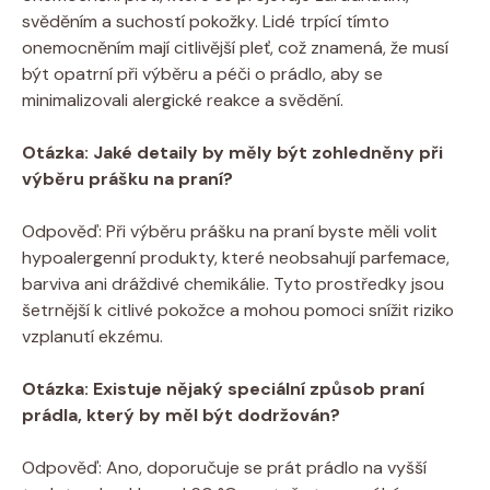
svěděním a suchostí pokožky. ⁤Lidé trpící tímto
onemocněním mají ‍citlivější pleť, což znamená, že musí
být ⁣opatrní při ​výběru a péči o ‌prádlo, aby ⁤se
minimalizovali alergické ⁤reakce ​a svědění.
Otázka: Jaké detaily by měly⁤ být zohledněny při ​
výběru prášku na praní?
Odpověď: Při výběru prášku ‍na praní byste měli volit
hypoalergenní⁣ produkty, které neobsahují parfemace,
barviva ani dráždivé chemikálie. ‌Tyto prostředky jsou
šetrnější k citlivé pokožce‌ a mohou ‍pomoci snížit riziko
vzplanutí ekzému.
Otázka:‌ Existuje nějaký speciální způsob praní
‍prádla, který‌ by ‌měl být dodržován?
Odpověď: Ano, doporučuje se prát prádlo na vyšší