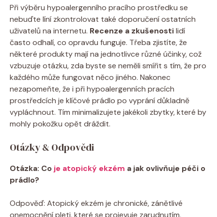
Při výběru hypoalergenního pracího prostředku se⁢
nebuďte⁤ líní ⁣zkontrolovat ‌také doporučení ostatních
uživatelů na​ internetu.
Recenze a zkušenosti
⁣lidí
často‌ odhalí, co opravdu funguje. Třeba zjistíte, že
některé produkty mají na jednotlivce různé účinky, což
vzbuzuje otázku,​ zda byste se neměli smířit s tím, že pro
každého‌ může fungovat něco jiného. Nakonec
⁤nezapomeňte, že i‌ při hypoalergenních pracích
⁤prostředcích je klíčové prádlo⁢ po ⁣vyprání‌ důkladně‌
vypláchnout. Tím ⁢minimalizujete jakékoli ‍zbytky,⁣ které by
​mohly ​pokožku ⁢opět dráždit.
Otázky & Odpovědi
Otázka: Co​
je atopický ekzém
‌ a jak ovlivňuje péči‍ o
prádlo?
Odpověď:⁣ Atopický ekzém je​ chronické, zánětlivé‍
onemocnění pleti, které se ⁣projevuje zarudnutím,⁢