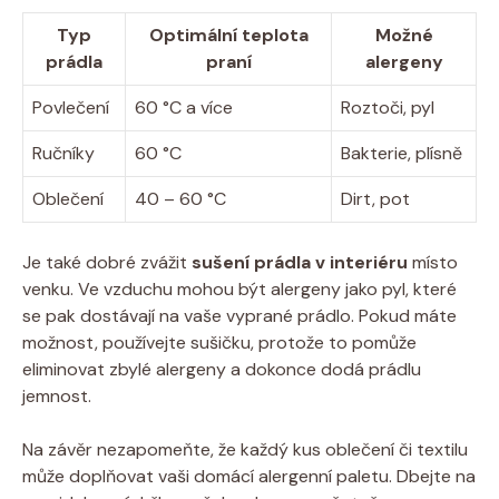
Typ
Optimální teplota
Možné
prádla
praní
alergeny
Povlečení
60 °C a více
Roztoči, pyl
Ručníky
60 ⁣°C
Bakterie, plísně
Oblečení
40 – 60 °C
Dirt, pot
Je také‍ dobré zvážit
sušení prádla‍ v ⁣interiéru
místo ​
venku. Ve vzduchu mohou být​ alergeny jako pyl, které
se pak dostávají⁤ na vaše⁤ vyprané ​prádlo. ‍Pokud máte
možnost,⁢ používejte sušičku, ⁢protože to ‌pomůže
⁢eliminovat zbylé alergeny a dokonce dodá prádlu‍
jemnost.
Na ⁤závěr‍ nezapomeňte,⁢ že ⁤každý kus oblečení či textilu
může ⁤doplňovat vaši domácí alergenní paletu. ‌Dbejte na