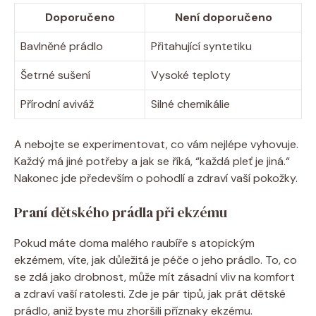
Doporučeno
Není⁣ doporučeno
Bavlněné prádlo
Přitahující ​syntetiku
Šetrné sušení
Vysoké⁣ teploty
Přírodní⁣ aviváž
Silné chemikálie
A nebojte ⁤se experimentovat, co vám ​nejlépe vyhovuje.⁣
Každý ⁣má jiné potřeby a jak‌ se ‍říká, ⁢“každá⁣ pleť je jiná.“
Nakonec jde především o pohodlí a zdraví vaší pokožky.
Praní dětského‌ prádla při ekzému
Pokud máte doma malého raubíře s atopickým
ekzémem, víte, jak důležitá je ⁤péče o⁤ jeho prádlo.‌ To, co
se zdá jako drobnost, může mít​ zásadní vliv‌ na komfort
⁢a ⁢zdraví vaší ‌ratolesti. Zde⁣ je pár ‍tipů, jak prát dětské
prádlo, ‍aniž byste mu zhoršili ​příznaky ekzému.