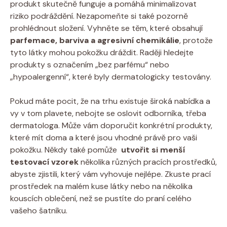
produkt skutečně‌ funguje a pomáhá minimalizovat
riziko ‍podráždění. Nezapomeňte si také pozorně
⁤prohlédnout složení. Vyhněte se těm, které⁤ obsahují
parfemace, barviva a agresivní chemikálie
, protože
tyto‍ látky⁤ mohou pokožku dráždit. Raději hledejte⁣
produkty s označením ​„bez parfému“ nebo
„hypoalergenní“, které byly dermatologicky testovány.
Pokud‌ máte pocit, že na trhu existuje​ široká nabídka⁤ a
vy v tom⁣ plavete, nebojte se ⁣oslovit odborníka, ‌třeba
dermatologa. Může vám doporučit konkrétní produkty,
které mít doma‍ a které ⁣jsou vhodné ⁤právě pro⁤ vaši
pokožku. ⁣Někdy​ také ⁣pomůže ⁤
utvořit⁣ si⁢ menší
testovací vzorek
několika různých⁤ pracích prostředků,‍
abyste zjistili, ⁢který vám vyhovuje ⁢nejlépe.​ Zkuste prací
prostředek na‌ malém⁣ kuse látky ⁢nebo na několika
kouscích oblečení, ‌než​ se pustíte do praní celého
vašeho šatníku.