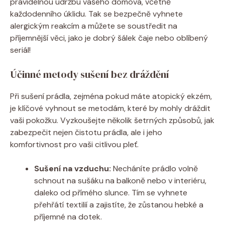
pravidelnou údržbu vašeho domova, včetně
každodenního⁣ úklidu.⁤ Tak se bezpečně vyhnete
alergickým reakcím a můžete se soustředit na
příjemnější ‍věci,⁤ jako je dobrý šálek čaje nebo ​oblíbený
‌seriál!
Účinné metody sušení​ bez dráždění
Při sušení prádla, zejména pokud ​máte atopický ekzém,⁣
je klíčové vyhnout se‍ metodám, které by mohly dráždit
vaši‍ pokožku. Vyzkoušejte​ několik‍ šetrných způsobů,‍ jak
zabezpečit nejen čistotu prádla, ale i jeho
komfortivnost‍ pro vaši ⁣citlivou pleť.
Sušení na vzduchu:
Necháníte prádlo‍ volně
schnout​ na sušáku na​ balkoně nebo v interiéru,
daleko od přímého slunce. Tím​ se ⁣vyhnete‍
přehřátí textilií ‌a zajistíte, že zůstanou hebké‍ a‌
příjemné na dotek.