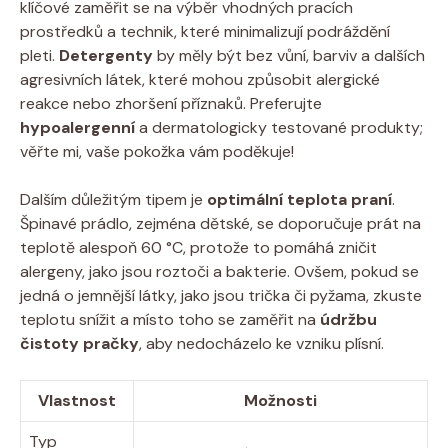
klíčové zaměřit ⁤se na výběr ‌vhodných⁤ pracích
prostředků‍ a technik,⁤ které⁢ minimalizují⁣ podráždění
pleti.
Detergenty
by ‌měly‌ být ⁣bez ‍vůní, barviv ⁣a dalších
‍agresivních látek, které mohou⁣ způsobit alergické
reakce nebo zhoršení⁢ příznaků. Preferujte
hypoalergenní
a dermatologicky testované produkty;
věřte mi, ‌vaše pokožka vám poděkuje!
Dalším důležitým tipem je
optimální teplota praní
.
Špinavé prádlo, zejména dětské, se⁤ doporučuje prát na
‌teplotě‍ alespoň 60‌ °C, protože ‌to⁢ pomáhá zničit ​
alergeny, jako ‌jsou roztoči a bakterie. Ovšem, ​pokud se
‍jedná o jemnější látky, ⁢jako ​jsou trička či pyžama,​ zkuste⁣
teplotu snížit⁣ a místo toho se zaměřit na⁤
údržbu
čistoty pračky
, ​aby⁣ nedocházelo ‍ke⁣ vzniku plísní.
Vlastnost
Možnosti
Typ