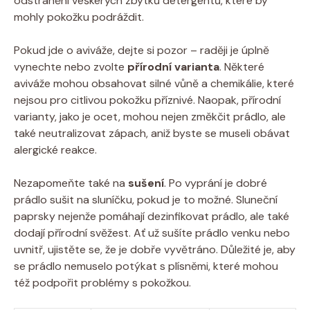
odstranění veškerých⁣ zbytků detergentů,⁤ které by
mohly⁢ pokožku⁣ podráždit.
Pokud jde o aviváže, dejte si pozor – raději je úplně
vynechte nebo zvolte
přírodní varianta
.⁤ Některé
aviváže mohou⁣ obsahovat silné vůně a chemikálie, které
nejsou pro⁤ citlivou‌ pokožku příznivé. Naopak, přírodní
varianty, jako je ⁢ocet, mohou⁤ nejen změkčit prádlo, ale
také neutralizovat zápach,​ aniž ​byste se museli obávat
alergické ‌reakce.
Nezapomeňte​ také ⁤na‍
sušení
. Po vyprání je dobré
prádlo⁢ sušit na⁣ sluníčku, pokud je​ to možné. ⁣Sluneční
paprsky nejenže pomáhají dezinfikovat prádlo,‍ ale také
‌dodají přírodní svěžest. ‌Ať už sušíte‌ prádlo ⁣venku nebo
uvnitř, ujistěte se, že je dobře vyvětráno. Důležité je, aby
⁣se prádlo nemuselo‌ potýkat​ s plísněmi, které mohou
též ⁤podpořit problémy s ‍pokožkou.