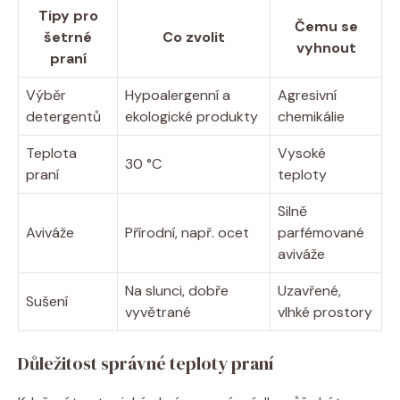
Tipy pro
Čemu se
šetrné
Co zvolit
vyhnout
⁣praní
Výběr
Hypoalergenní a
Agresivní‍
detergentů
‍ekologické produkty
chemikálie
Teplota
Vysoké
30⁢ °C
praní
teploty
Silně
Aviváže
Přírodní,⁢ např. ocet
parfémované‌
aviváže
Na ⁣slunci, dobře
Uzavřené,
Sušení
vyvětrané
vlhké ‌prostory
Důležitost správné teploty ​praní