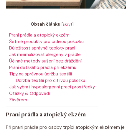
Obsah článku
[
skrýt
]
Praní prádla​ a atopický ekzém
Šetrné produkty pro⁤ citlivou pokožku
Důležitost správné teploty ​praní
Jak minimalizovat alergeny v prádle
Účinné metody sušení​ bez dráždění
Praní dětského‌ prádla při ekzému
Tipy na správnou ​údržbu ‌textilií
Údržba textilií pro citlivou pokožku
Jak‌ vybrat ⁢hypoalergenní prací ⁤prostředky
Otázky & Odpovědi
Závěrem
Praní prádla​ a atopický ekzém
Při praní prádla ⁣pro osoby⁤ trpící ⁤atopickým ekzémem⁢ je