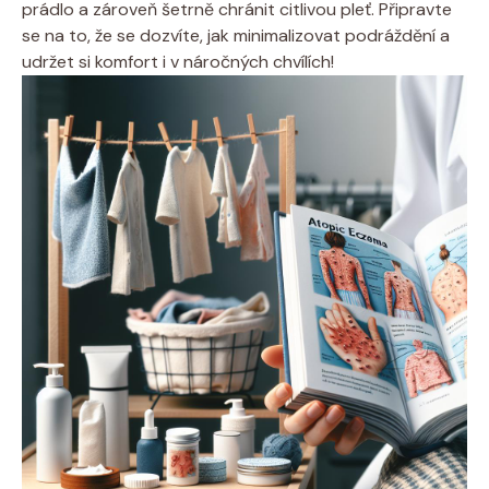
prádlo ​a zároveň⁢ šetrně chránit⁢ citlivou ⁣pleť. Připravte
se na to, že se dozvíte,‍ jak ‌minimalizovat podráždění a
udržet⁢ si ⁣komfort ⁢i v náročných chvílích!