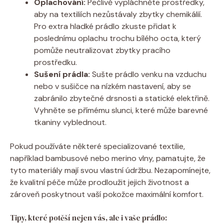
Oplachování:
Pečlivě vypláchněte prostředky,
aby⁣ na⁢ textiliích nezůstávaly zbytky chemikálií. ​
Pro extra hladké ‍prádlo zkuste přidat k
poslednímu oplachu trochu bílého octa, který⁣
pomůže neutralizovat zbytky pracího
prostředku.
Sušení prádla:
Sušte prádlo venku‌ na ‍vzduchu
nebo v sušičce ‍na ⁤nízkém nastavení,‌ aby‌ se
zabránilo zbytečné ⁣drsnosti​ a statické elektřině.⁤
Vyhněte se přímému slunci, ‍které může​ barevné
tkaniny ⁤vyblednout.
Pokud používáte některé‌ specializované textilie,‍
například bambusové nebo merino‌ vlny, pamatujte, že
‌tyto materiály mají svou vlastní údržbu. Nezapomínejte,
že kvalitní péče může prodloužit jejich životnost⁢ a
zároveň poskytnout vaší ⁣pokožce maximální⁣ komfort.
Tipy,‍ které potěší ‍nejen vás, ale i vaše prádlo: