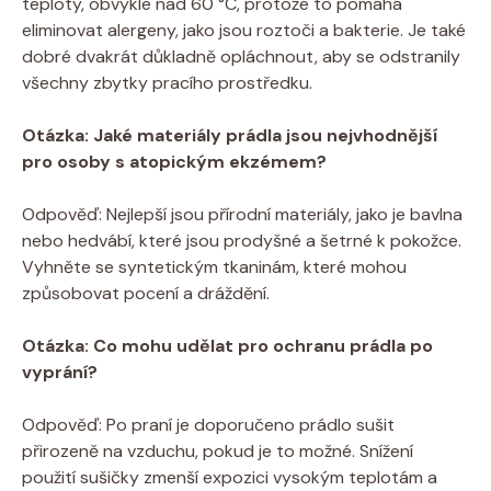
‍teploty, obvykle nad 60 ⁢°C, protože to pomáhá ​
eliminovat alergeny, jako ⁣jsou ⁣roztoči a bakterie. Je také
dobré dvakrát důkladně opláchnout, aby se odstranily‌
všechny ‌zbytky pracího prostředku.
Otázka: Jaké materiály prádla jsou nejvhodnější⁢
pro ⁤osoby ⁣s atopickým ekzémem?
Odpověď: Nejlepší jsou přírodní materiály, jako je bavlna ​
nebo‌ hedvábí, ​které jsou ​prodyšné a šetrné k⁣ pokožce.
Vyhněte se syntetickým ‍tkaninám, které mohou
způsobovat pocení a dráždění.
Otázka: ⁣Co mohu udělat pro‌ ochranu ⁢prádla po
⁢vyprání?
Odpověď: Po ‍praní⁢ je doporučeno⁢ prádlo sušit
přirozeně na vzduchu, pokud je to možné. Snížení⁣
použití sušičky⁣ zmenší⁤ expozici vysokým teplotám a