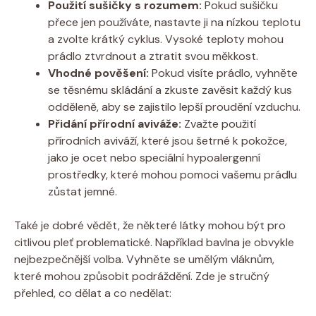
Použití sušičky⁤ s⁢ rozumem:
‌Pokud sušičku
⁣přece jen používáte, nastavte ji⁢ na nízkou teplotu
a zvolte krátký​ cyklus. Vysoké teploty​ mohou
prádlo ztvrdnout a ztratit⁢ svou měkkost.
Vhodné ⁢pověšení:
Pokud visíte prádlo, vyhněte
se těsnému skládání a zkuste ​zavěsit každý kus ​
odděleně, aby se zajistilo‌ lepší​ proudění vzduchu.
Přidání přírodní ‍aviváže:
Zvažte ​použití
přírodních aviváží, které‍ jsou ‌šetrné k pokožce,
jako​ je⁤ ocet‌ nebo ⁣speciální‌ hypoalergenní
prostředky, ⁣které mohou pomoci vašemu ⁣prádlu
zůstat⁤ jemné.
Také⁢ je dobré ​vědět, že​ některé látky mohou být pro⁤
citlivou ⁤pleť problematické.‍ Například bavlna je ‍obvykle
nejbezpečnější volba. Vyhněte se umělým vláknům, ​
které mohou způsobit podráždění. ‌Zde je stručný
přehled, ⁢co dělat a⁢ co nedělat: