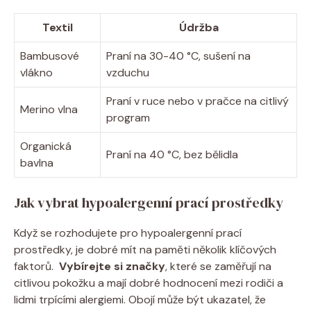
Textil
Údržba
Bambusové
Praní na‍ 30-40‌ °C, ‌sušení⁢ na
⁤vlákno
vzduchu
Praní v⁤ ruce nebo⁢ v pračce na citlivý⁤
Merino vlna
program
Organická
Praní na 40 °C, ⁣bez bělidla
⁤bavlna
Jak‌ vybrat ⁢hypoalergenní prací ⁤prostředky
Když se rozhodujete pro hypoalergenní prací
⁤prostředky, je dobré mít na paměti několik klíčových
⁤faktorů. ⁢
Vybírejte ‍si značky
, které ⁣se⁣ zaměřují na
citlivou pokožku ‍a mají dobré hodnocení mezi rodiči a
lidmi trpícími alergiemi.‍ Obojí⁢ může být ukazatel, že