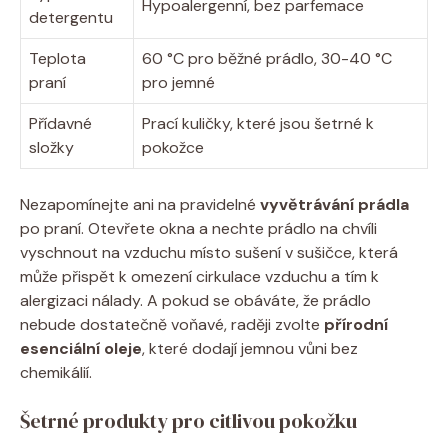
Hypoalergenní,​ bez ‌parfemace
detergentu
Teplota
60‌ °C pro běžné prádlo,⁤ 30-40 °C
praní
pro jemné
Přídavné
Prací kuličky, které jsou⁣ šetrné k
složky
pokožce
Nezapomínejte ani na‍ pravidelné
vyvětrávání prádla
po praní. Otevřete ‌okna a nechte ⁣prádlo⁣ na chvíli
vyschnout na vzduchu ⁢místo⁣ sušení ⁢v sušičce, která
⁣může přispět k omezení cirkulace ‌vzduchu a tím k
⁤alergizaci⁢ nálady. A pokud se ​obáváte, že prádlo
nebude dostatečně ⁢voňavé,‌ raději zvolte
přírodní
esenciální oleje
,‌ které dodají​ jemnou vůni bez
chemikálií.
Šetrné produkty pro⁤ citlivou pokožku