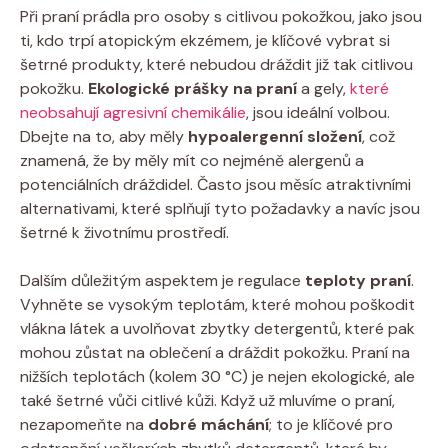
Při praní prádla​ pro osoby‌ s ⁤citlivou ⁣pokožkou,‍ jako jsou
ti,‍ kdo trpí atopickým ekzémem, je‍ klíčové vybrat si
⁢šetrné produkty, které ⁤nebudou‌ dráždit již ​tak citlivou ​
pokožku.‌
Ekologické prášky na​ praní
a gely,
které
neobsahují agresivní chemikálie
,​ jsou ideální ‍volbou.
Dbejte na ‌to,⁤ aby měly
hypoalergenní složení
,⁤ což
znamená, ‍že ⁣by‍ měly ‌mít co ‌nejméně alergenů a
potenciálních dráždidel. Často jsou měsíc atraktivními
⁤alternativami,​ které ‍splňují‍ tyto požadavky a navíc ‌jsou
šetrné k životnímu prostředí.
Dalším⁢ důležitým ⁤aspektem je‌ regulace
teploty praní
.
‍Vyhněte se ‌vysokým ‌teplotám, ​které mohou poškodit
vlákna látek a uvolňovat zbytky detergentů,⁤ které pak​
mohou zůstat ⁤na ⁤oblečení‍ a dráždit pokožku. Praní na
nižších teplotách‍ (kolem 30⁢ °C) je nejen ekologické, ale
také ⁢šetrné ​vůči⁣ citlivé kůži. Když už mluvíme o praní,
nezapomeňte na
dobré máchání
; to ‍je klíčové pro