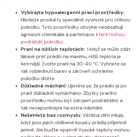
Vybírejte hypoalergenní prací prostředky:
Hledejte ⁢produkty speciálně vyvinuté ‍pro citlivou
​pokožku. Tyto prostředky obvykle neobsahují‍
agresivní⁣ chemikálie a parfemace,
které mohou
podráždit pokožku
.
Praní na nižších teplotách:
‍ I když se⁣ může zdát
lákavé​ prát prádlo na maximu, nižší teplota ⁣je⁢
šetrnější. ⁣Zvolte ‌praní na⁤ 30-40 °C. Vyhnete se
‍tak vyblednutí barev a zároveň ochráníte
⁣pokožku ⁣dítěte.
Důkladné máchání:
Ujistěte‍ se, že prádlo‍ je po
‍praní důkladně vymácháno. Zbytky pracího
prostředku mohou být zdrojem podráždění, a
tak ‌nezapomínejte na extra máchání.
Nežehlete bez​ rozmyslu:
⁢Většina dětí ⁤miluje,⁣
když jsou jejich oblíbené kousky prádla‍ příjemně
jemné. Ale buďte opatrní! Vysoké teploty mohou