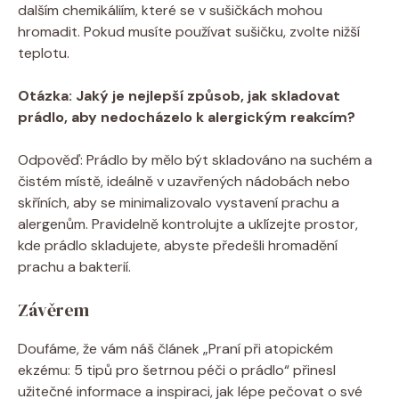
dalším ⁢chemikáliím, ⁤které se ⁣v sušičkách mohou
hromadit. Pokud musíte používat sušičku, zvolte nižší
teplotu.
Otázka:⁢ Jaký je nejlepší způsob, jak skladovat‍
prádlo, ​aby ‌nedocházelo k ⁤alergickým ⁤reakcím?
Odpověď:‌ Prádlo by ⁣mělo být skladováno⁣ na suchém a‍
čistém ​místě, ideálně v⁣ uzavřených nádobách nebo
‌skříních, aby se minimalizovalo vystavení prachu a
⁣alergenům. Pravidelně kontrolujte⁤ a‌ uklízejte prostor,⁣
kde prádlo skladujete, abyste předešli hromadění
‌prachu ⁤a bakterií.
Závěrem
Doufáme, že ⁤vám náš článek „Praní při atopickém
ekzému: ​5 tipů pro šetrnou péči o prádlo“‍ přinesl
užitečné informace a​ inspiraci,​ jak lépe pečovat​ o‍ své