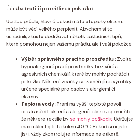
Údržba textilií pro citlivou pokožku
Údržba ​prádla, hlavně pokud máte atopický ‍ekzém,
může být věcí ‍velkého ‍perplexit.‌ Abychom si to⁤
usnadnili, zkuste‌ dodržovat několik základních‌ tipů,
které pomohou nejen vašemu prádlu, ale⁢ i vaší pokožce.
Výběr správného ‍pracího prostředku:
Zvolte ​
hypoalergenní prací prostředky bez vůní a
agresivních⁣ chemikálií, ⁢které by mohly podráždit
pokožku. Některé ‍značky ‌se ​zaměřují na‌ výrobky
⁤určené ‌speciálně pro osoby s alergiemi či
ekzémy.
Teplota vody:
Praní na​ vyšší teplotě⁣ povolí
odstranění ⁣bakterií a alergenů, ‌ale nezapomeňte,
že některé textilie by
se mohly poškodit
. Udržujte
maximální teplotu ‍kolem 40 °C. Pokud si⁢ nejste⁣
jisti, vždy​ zkontrolujte informace na etiketě.