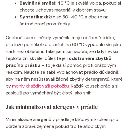
Bavlněné ⁤směsi
: 40 °C ​je skvělá volba, pokud si​
chcete‍ uchovat⁣ materiál v ⁣dobrém stavu.
Syntetika
: držte ‍se ‍30–40 °C a dbejte na
šetrné prací prostředky.
Osobně ‌jsem si někdy ‍vyměnila moje oblíbené tričko,
protože ⁤po několika‍ praních ‍na 60 °C‍ vypadalo víc jako
hadr​ než‍ oblečení. Také jsem se naučila, že i když vyšší
teplota zní skvěle, důležité ⁤je i
odstranění zbytků
pracího‌ prášku
– to je‌ další pomoč proti dráždivým
reakcím. Naučte ​se také vyplachovat prádlo důkladně,
aby na něm nezůstávali žádné zbytky detergentů,‍ které
by ​
mohly dráždit vaši pokožku
. ‌Každý kousek prádla si
zaslouží ⁤po vymáchání​ být čistý ​jako sníh!
Jak minimalizovat alergeny v prádle
Minimalizace⁣ alergenů ​v prádle je klíčovým ⁤krokem pro
⁢udržení⁢ zdraví, zejména pokud⁢ trpíte atopickým