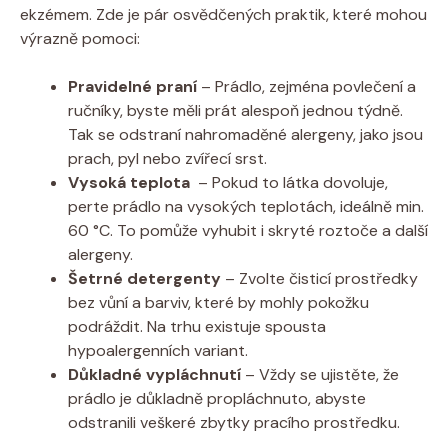
ekzémem.‍ Zde je​ pár osvědčených ⁢praktik, které⁣ mohou
výrazně pomoci:
Pravidelné praní
– ⁣Prádlo,⁢ zejména povlečení ‌a
ručníky, byste měli prát alespoň jednou týdně.
Tak se ⁤odstraní nahromaděné alergeny,‍ jako jsou
⁣prach, pyl ⁢nebo zvířecí srst.
Vysoká teplota
⁢ – ​Pokud to látka dovoluje,
perte prádlo na vysokých teplotách, ideálně min.
⁢60 °C. To pomůže ​vyhubit ​i skryté roztoče‌ a další
alergeny.
Šetrné detergenty
‌– Zvolte čisticí prostředky
bez vůní a barviv,⁣ které by ‍mohly pokožku
podráždit. Na trhu existuje spousta
hypoalergenních⁤ variant.
Důkladné vypláchnutí
– Vždy se ‌ujistěte, že
prádlo ‌je důkladně propláchnuto,​ abyste
odstranili veškeré zbytky pracího prostředku.