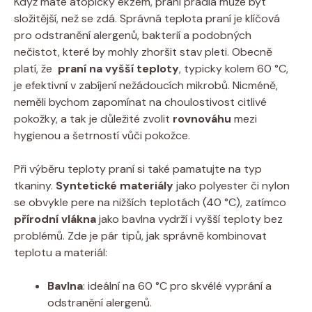
Když máte atopický ekzém, praní prádla⁤ může‌ být⁣
složitější,⁣ než⁢ se zdá. Správná teplota praní⁣ je⁢ klíčová‍
pro ‍odstranění ‌alergenů, bakterií a podobných‍
nečistot, které by mohly zhoršit ​stav pleti. Obecně
platí, že ‍
praní na vyšší teploty
, typicky‍ kolem 60 °C,
je efektivní v zabíjení ⁢nežádoucích​ mikrobů. Nicméně,
neměli⁣ bychom zapomínat na choulostivost ‍citlivé‌
pokožky, a ⁣tak je důležité zvolit
rovnováhu
mezi
hygienou a šetrností ⁣vůči pokožce.
Při výběru teploty praní si také pamatujte na typ
tkaniny.
Syntetické materiály
jako polyester ‌či nylon
se obvykle pere na nižších teplotách (40 ⁢°C), zatímco
přírodní vlákna
‍jako bavlna ‍vydrží i vyšší teploty bez
⁣problémů. Zde je pár tipů,⁣ jak správně kombinovat
⁣teplotu a⁢ materiál:
Bavlna
: ideální na 60‍ °C pro skvélé vyprání a
odstranění alergenů.