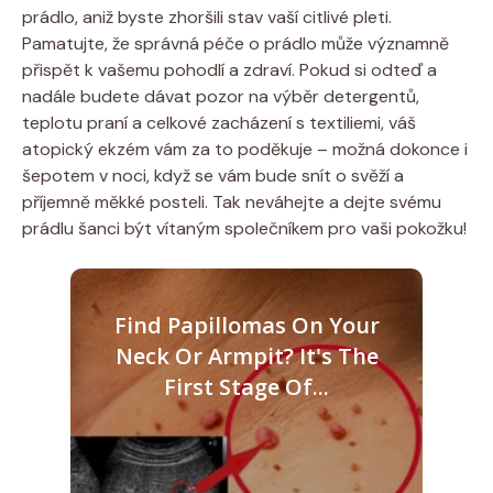
⁢prádlo, aniž byste zhoršili stav vaší ⁤citlivé ‌pleti.
⁢Pamatujte, že správná péče o ‌prádlo může významně
přispět k vašemu pohodlí a zdraví. Pokud si odteď a
⁣nadále ⁣budete dávat pozor na výběr detergentů,
teplotu praní a celkové zacházení s textiliemi, váš
atopický ‍ekzém ‌vám za to poděkuje – možná dokonce i
šepotem v noci,‌ když se vám bude snít⁣ o svěží a
příjemně měkké posteli. Tak neváhejte a ‌dejte svému
prádlu šanci být vítaným společníkem pro vaši pokožku!
Find Papillomas On Your
Neck Or Armpit? It's The
First Stage Of...