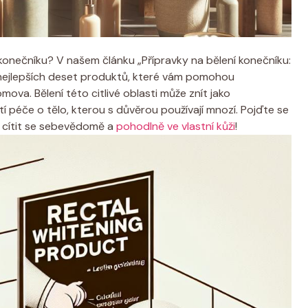
í konečníku? V našem článku „Přípravky na bělení konečníku:
nejlepších deset produktů, které vám pomohou
a. Bělení této citlivé oblasti může znít jako
tí péče o tělo, kterou s důvěrou používají mnozí. Pojďte se
í cítit se sebevědomě a
pohodlně ve vlastní kůži
!