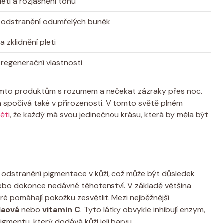
eti a rozjasnění tónu
a odstranění odumřelých buněk
 zklidnění pleti
a regenerační vlastnosti
těmto produktům s rozumem a nečekat zázraky přes noc.
a spočívá také v přirozenosti. V tomto světě plném
ěti
, že každý má svou jedinečnou krásu, která by měla být
pu odstranění pigmentace v kůži, což může být důsledek
 nebo dokonce nedávné těhotenství. V základě většina
eré pomáhají pokožku zesvětlit. Mezi nejběžnější
laová
nebo
vitamin C
. Tyto látky obvykle inhibují enzym,
gmentu, který dodává kůži její barvu.