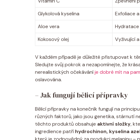
Vitamin C
Zpevnění pl
Glykolová kyselina
Exfoliace 
Aloe vera
Hydratace a
Kokosový olej
Vyživující 
V každém případě je důležité přistupovat k 
Sledujte svůj pokrok a nezapomínejte, že krás
nerealistických očekávání
je dobré mít na pam
oslavována.
– Jak fungují bělicí přípravky
Bělicí přípravky na konečník fungují na princi
různých faktorů, jako jsou genetika, stárnutí
těchto produktů obsahuje
aktivní složky
, kt
ingredience patří
hydrochinon, kyselina aze
který je zodpovědný za produkci melaninu – pi