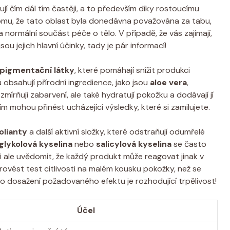
ují čím dál tím častěji, a to především díky rostoucímu
omu, že tato oblast byla donedávna považována za tabu,
normální součást péče o tělo. V případě, že vás zajímají,
 jejich hlavní účinky, tady je pár informací!
pigmentační látky
, které pomáhají snížit produkci
obsahují přírodní ingredience, jako jsou
aloe vera
,
 zmírňují zabarvení, ale také hydratují pokožku a dodávají jí
 mohou přinést ucházející výsledky, které si zamilujete.
olianty
a další aktivní složky, které odstraňují odumřelé
glykolová kyselina
nebo
salicylová kyselina
se často
 si ale uvědomit, že každý produkt může reagovat jinak v
provést test citlivosti na malém kousku pokožky, než se
o dosažení požadovaného efektu je rozhodující trpělivost!
Účel