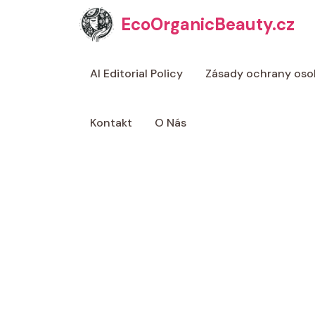
Přeskočit
EcoOrganicBeauty.cz
na
obsah
AI Editorial Policy
Zásady ochrany oso
Kontakt
O Nás