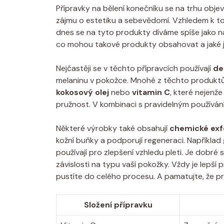
Přípravky na bělení konečníku se na trhu objev
zájmu o estetiku a sebevědomí. Vzhledem k t
dnes se na tyto produkty díváme spíše jako na 
co mohou takové produkty obsahovat a jaké jsou
Nejčastěji se v těchto přípravcích používají
de
melaninu v pokožce. Mnohé z těchto produktů 
kokosový olej
nebo
vitamin C
, které nejenže
pružnost. V kombinaci s pravidelným používáním
Některé výrobky také obsahují
chemické exf
kožní buňky a podporují regeneraci. Například
používají pro zlepšení vzhledu pleti. Je dobré
závislosti na typu vaší pokožky. Vždy je lepší 
pustíte do celého procesu. A pamatujte, že pr
Složení přípravku