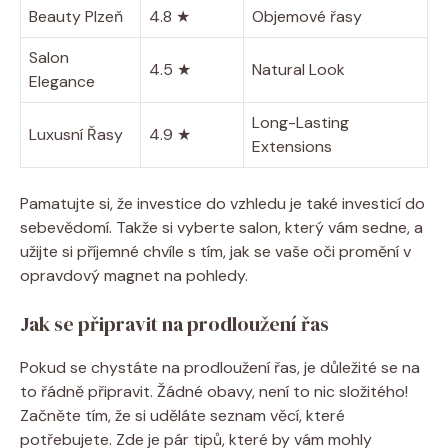
Beauty Plzeň
4.8 ★
Objemové řasy
Salon
4.5 ★
Natural Look
Elegance
Long-Lasting
Luxusní Řasy
4.9 ★
Extensions
Pamatujte si, že investice do vzhledu je také investicí do
sebevědomí. Takže si vyberte salon, který vám sedne, a
užijte si příjemné chvíle s tím, jak se vaše oči promění v
opravdový magnet na pohledy.
Jak se připravit na prodloužení řas
Pokud se chystáte na prodloužení řas, je důležité se na
to řádně připravit. Žádné obavy, není to nic složitého!
Začněte tím, že si uděláte seznam věcí, které
potřebujete. Zde je pár tipů, které by vám mohly