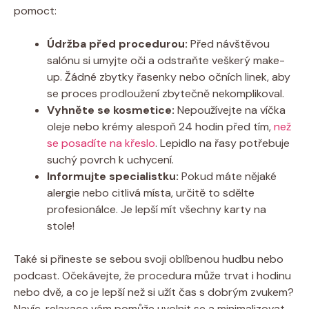
pomoct:
Údržba před procedurou:
Před návštěvou
salónu si umyjte oči a odstraňte veškerý make-
up. Žádné zbytky řasenky nebo očních linek, aby
se proces prodloužení zbytečně nekomplikoval.
Vyhněte se kosmetice:
Nepoužívejte na víčka
oleje nebo krémy alespoň 24 hodin před tím,
než
se posadíte na křeslo
. Lepidlo na řasy potřebuje
suchý povrch k uchycení.
Informujte specialistku:
Pokud máte nějaké
alergie nebo citlivá místa, určitě to sdělte
profesionálce. Je lepší mít všechny karty na
stole!
Také si přineste se sebou svoji oblíbenou hudbu nebo
podcast. Očekávejte, že procedura může trvat i hodinu
nebo dvě, a co je lepší než si užít čas s dobrým zvukem?
Navíc, relaxace vám pomůže uvolnit se a minimalizovat