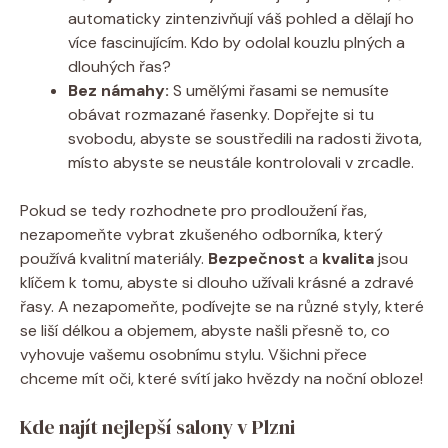
automaticky zintenzivňují váš pohled a dělají ho
více fascinujícím. Kdo by odolal kouzlu plných a
dlouhých řas?
Bez námahy:
S umělými řasami se nemusíte
obávat rozmazané řasenky. Dopřejte si tu
svobodu, abyste se soustředili na radosti života,
místo abyste se neustále kontrolovali v zrcadle.
Pokud se tedy rozhodnete pro prodloužení řas,
nezapomeňte vybrat zkušeného odborníka, který
používá kvalitní materiály.
Bezpečnost
a
kvalita
jsou
klíčem k tomu, abyste si dlouho užívali krásné a zdravé
řasy. A nezapomeňte, podívejte se na různé styly, které
se liší délkou a objemem, abyste našli přesně to, co
vyhovuje vašemu osobnímu stylu. Všichni přece
chceme mít oči, které svítí jako hvězdy na noční obloze!
Kde najít nejlepší salony v Plzni