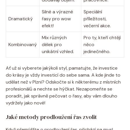
Silné a výrazné
Speciální
Dramatický
řasy pro wow
příležitosti,
efekt!
večerní akce.
Mix různých
Pro ty, kteří chtějí
Kombinovaný
délek pro
něco
unikátní vzhled.
jedinečného.
Ať už si vyberete jakýkoli styl, pamatujte, že investice
do krásy je vždy investicí do sebe sama. A kde jinde to
udělat než v Plzni? Odskočte si k některému z místních
profesionálů a nechte se hýčkat. Nezapomeňte se
poradit, jak správně pečovat o řasy, aby vám dlouho
vydržely jako nové!
Jaké metody prodloužení řas zvolit
Když přemýšlíte o prodloužení řas, přichází na mysl