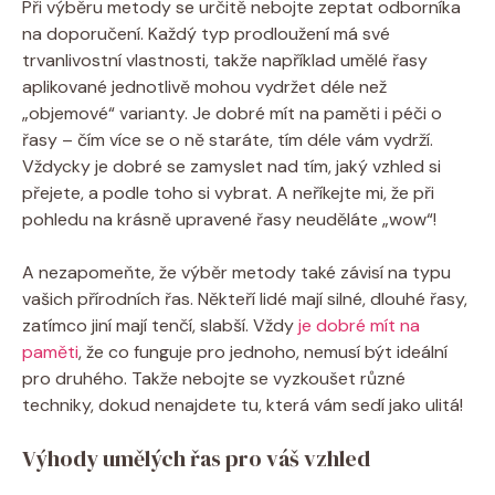
Při výběru metody se určitě nebojte zeptat odborníka
na doporučení. Každý typ prodloužení má své
trvanlivostní vlastnosti, takže například umělé řasy
aplikované jednotlivě mohou vydržet déle než
„objemové“ varianty. Je dobré mít na paměti i péči o
řasy – čím více se o ně staráte, tím déle vám vydrží.
Vždycky je dobré se zamyslet nad tím, jaký vzhled si
přejete, a podle toho si vybrat. A neříkejte mi, že při
pohledu na krásně upravené řasy neuděláte „wow“!
A nezapomeňte, že výběr metody také závisí na typu
vašich přírodních řas. Někteří lidé mají silné, dlouhé řasy,
zatímco jiní mají tenčí, slabší. Vždy
je dobré mít na
paměti
, že co funguje pro jednoho, nemusí být ideální
pro druhého. Takže nebojte se vyzkoušet různé
techniky, dokud nenajdete tu, která vám sedí jako ulitá!
Výhody umělých řas pro váš vzhled