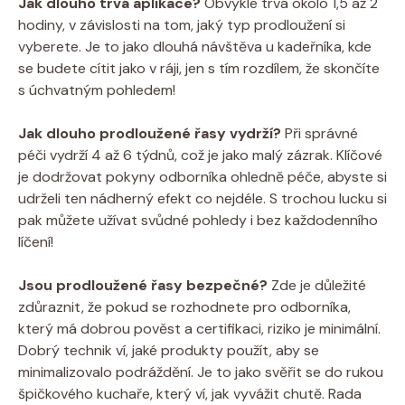
Jak dlouho trvá aplikace?
Obvykle trvá okolo 1,5 až 2
hodiny, v závislosti na tom, jaký typ prodloužení si
vyberete. Je to jako dlouhá návštěva u kadeřníka, kde
se budete cítit jako v ráji, jen s tím rozdílem, že skončíte
s úchvatným pohledem!
Jak dlouho prodloužené řasy vydrží?
Při správné
péči vydrží 4 až 6 týdnů, což je jako malý zázrak. Klíčové
je dodržovat pokyny odborníka ohledně péče, abyste si
udrželi ten nádherný efekt co nejdéle. S trochou lucku si
pak můžete užívat svůdné pohledy i bez každodenního
líčení!
Jsou prodloužené řasy bezpečné?
Zde je důležité
zdůraznit, že pokud se rozhodnete pro odborníka,
který má dobrou pověst a certifikaci, riziko je minimální.
Dobrý technik ví, jaké produkty použít, aby se
minimalizovalo podráždění. Je to jako svěřit se do rukou
špičkového kuchaře, který ví, jak vyvážit chutě. Rada