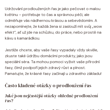
Udržování prodloužených řas je jako pečovat o malou
květinu – potřebuje to čas a správnou péči, ale
odměňuje vás nádhernou krásou a sebevědomím. A
nezapomínejte, že každá žena si zaslouží mít svůj „wow
efekt“, ať už jde na schůzku, do práce, nebo prostě na
kávu s kamarádkou.
Jestliže chcete, aby vaše řasy vypadaly vždy skvěle,
zkuste také údržbu domácími produkty, jako jsou
speciální séra. Ta mohou pomoci vyživit vaše přírodní
řasy, čímž podpoří jejich zdravý růst a plnost.
Pamatujte, že krásné řasy začínají u zdravého základu!
Často kladené otázky o prodloužení řas
Jaké jsou nejčastější otázky ohledně prodloužení
řas?