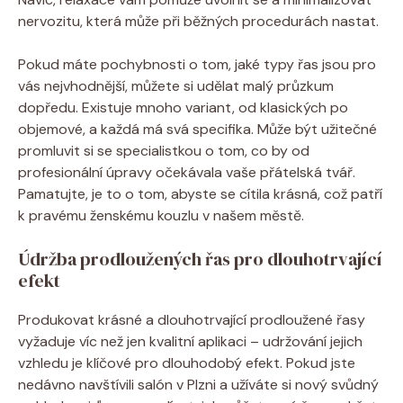
nervozitu, která může při běžných procedurách nastat.
Pokud máte pochybnosti o tom, jaké typy řas jsou pro
vás nejvhodnější, můžete si udělat malý průzkum
dopředu. Existuje mnoho variant, od klasických po
objemové, a každá má svá specifika. Může být užitečné
promluvit si se specialistkou o tom, co by od
profesionální úpravy očekávala vaše přátelská tvář.
Pamatujte, je to o tom, abyste se cítila krásná, což patří
k pravému ženskému kouzlu v našem městě.
Údržba prodloužených řas pro dlouhotrvající
efekt
Produkovat krásné a dlouhotrvající prodloužené řasy
vyžaduje víc než jen kvalitní aplikaci – udržování jejich
vzhledu je klíčové pro dlouhodobý efekt. Pokud jste
nedávno navštívili salón v Plzni a užíváte si nový svůdný