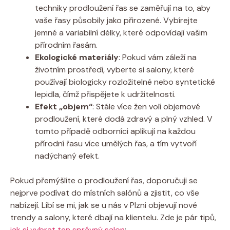
techniky prodloužení řas se zaměřují na to, aby
vaše řasy působily jako přirozené. Vybírejte
jemné a variabilní délky, které odpovídají vašim
přírodním řasám.
Ekologické materiály
: Pokud vám záleží na
životním prostředí, vyberte si salony, které
používají biologicky rozložitelné nebo syntetické
lepidla, čímž přispějete k udržitelnosti.
Efekt „objem“
: Stále více žen volí objemové
prodloužení, které dodá zdravý a plný vzhled. V
tomto případě odborníci aplikují na každou
přírodní řasu více umělých řas, a tím vytvoří
nadýchaný efekt.
Pokud přemýšlíte o prodloužení řas, doporučuji se
nejprve podívat do místních salónů a zjistit, co vše
nabízejí. Líbí se mi, jak se u nás v Plzni objevují nové
trendy a salony, které dbají na klientelu. Zde je pár tipů,
jak si vybrat ten správný salon
: