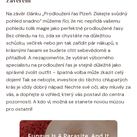
Závěrem
Na závěr článku „Prodloužení řas Plzeň: Získejte svůdný
pohled snadno“ můžeme říci, že nic nepřidá vašemu
pohledu tolik magie jako perfektně prodloužené řasy.
Bez ohledu na to, zda se chystáte na důležitou
schůzku, večírek nebo jen tak zařídit pár nákupů, s
krásnými řasami se budete cítit sebevědomě a
přitažlivě. A nezapomeňte, že vybírat výborného
specialistu na prodloužení řas je stejně důležité jako
správně zvolit outfit – špatná volba může zkazit celý
dojem! Tak se nebojte, investice do těchto chlupatých
krás je vždy dobrý nápad. Nechte své oči, aby mluvily za
vás, a dopřejte si vzhled, který vás postaví do centra
pozornosti. A kdo ví, možná se stanete novou múzou
pro ostatní!
Fungus Is A Parasite, And It