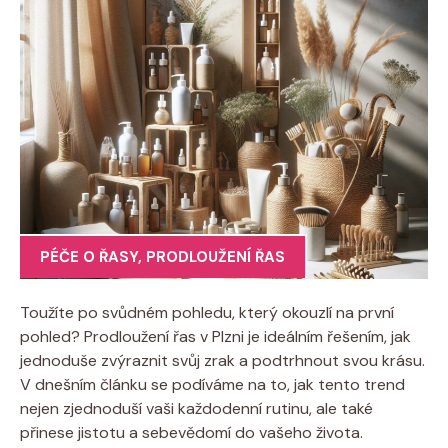
PÉČE O ŘASY
,
PRODLOUŽENÍ ŘAS
Toužíte po svůdném pohledu, který okouzlí na první
pohled? Prodloužení řas v Plzni je ideálním řešením, jak
jednoduše zvýraznit svůj zrak a podtrhnout svou krásu.
V dnešním článku se podíváme na to, jak tento trend
nejen zjednoduší vaši každodenní rutinu, ale také
přinese jistotu a sebevědomí do vašeho života.