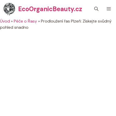
Přeskočit
EcoOrganicBeauty.cz
M
na
obsah
Úvod
»
Péče o Řasy
»
Prodloužení řas Plzeň: Získejte svůdný
pohled snadno