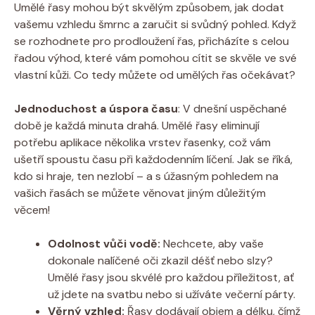
Umělé řasy mohou být skvělým způsobem, jak dodat
vašemu vzhledu šmrnc a zaručit si svůdný pohled. Když
se rozhodnete pro prodloužení řas, přicházíte s celou
řadou výhod, které vám pomohou cítit se skvěle ve své
vlastní kůži. Co tedy můžete od umělých řas očekávat?
Jednoduchost a úspora času
: V dnešní uspěchané
době je každá minuta drahá. Umělé řasy eliminují
potřebu aplikace několika vrstev řasenky, což vám
ušetří spoustu času při každodenním líčení. Jak se říká,
kdo si hraje, ten nezlobí – a s úžasným pohledem na
vašich řasách se můžete věnovat jiným důležitým
věcem!
Odolnost vůči vodě:
Nechcete, aby vaše
dokonale nalíčené oči zkazil déšť nebo slzy?
Umělé řasy jsou skvélé pro každou příležitost, ať
už jdete na svatbu nebo si užíváte večerní párty.
Věrný vzhled:
Řasy dodávají objem a délku, čímž