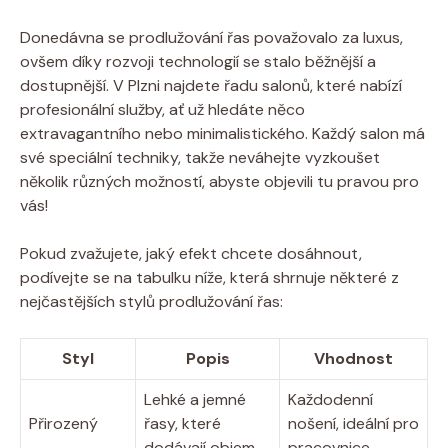
Donedávna se prodlužování řas považovalo za luxus,
ovšem díky rozvoji technologií se stalo běžnější a
dostupnější. V Plzni najdete řadu salonů, které nabízí
profesionální služby, ať už hledáte něco
extravagantního nebo minimalistického. Každý salon má
své speciální techniky, takže neváhejte vyzkoušet
několik různých možností, abyste objevili tu pravou pro
vás!
Pokud zvažujete, jaký efekt chcete dosáhnout,
podívejte se na tabulku níže, která shrnuje některé z
nejčastějších stylů prodlužování řas:
Styl
Popis
Vhodnost
Lehké a jemné
Každodenní
Přirozený
řasy, které
nošení, ideální pro
dodávají objem.
pracovnice.