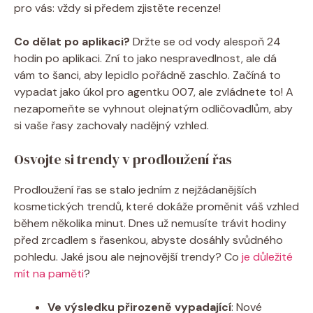
pro vás: vždy si předem zjistěte recenze!
Co dělat po aplikaci?
Držte se od vody alespoň 24
hodin po aplikaci. Zní to jako nespravedlnost, ale dá
vám to šanci, aby lepidlo pořádně zaschlo. Začíná to
vypadat jako úkol pro agentku 007, ale zvládnete to! A
nezapomeňte se vyhnout olejnatým odličovadlům, aby
si vaše řasy zachovaly nadějný vzhled.
Osvojte si trendy v prodloužení řas
Prodloužení řas se stalo jedním z nejžádanějších
kosmetických trendů, které dokáže proměnit váš vzhled
během několika minut. Dnes už nemusíte trávit hodiny
před zrcadlem s řasenkou, abyste dosáhly svůdného
pohledu. Jaké jsou ale nejnovější trendy? Co
je důležité
mít na paměti
?
Ve výsledku přirozeně vypadající
: Nové