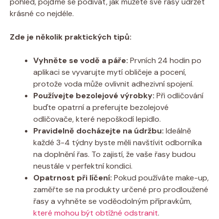
pohled, pojďme se podívat, jak můžete své řasy udržet
krásné co nejdéle.
Zde je několik praktických tipů:
Vyhněte se vodě a páře:
Prvních 24 hodin po
aplikaci se vyvarujte mytí obličeje a pocení,
protože voda může ovlivnit adhezivní spojení.
Používejte bezolejové výrobky:
Při odličování
buďte opatrní a preferujte bezolejové
odličovače, které nepoškodí lepidlo.
Pravidelně docházejte na údržbu:
Ideálně
každé 3-4 týdny byste měli navštívit odborníka
na doplnění řas. To zajistí, že vaše řasy budou
neustále v perfektní kondici.
Opatrnost při líčení:
Pokud používáte make-up,
zaměřte se na produkty určené pro prodloužené
řasy a vyhněte se voděodolným přípravkům,
které mohou být obtížné odstranit
.