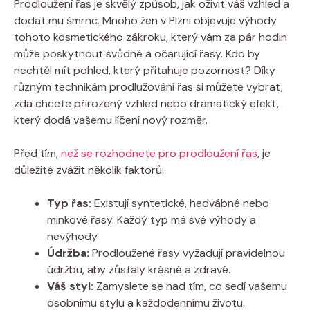
Prodloužení řas je skvělý způsob, jak oživit váš vzhled a
dodat mu šmrnc. Mnoho žen v Plzni objevuje výhody
tohoto kosmetického zákroku, který vám za pár hodin
může poskytnout svůdné a očarující řasy. Kdo by
nechtěl mít pohled, který přitahuje pozornost? Díky
různým technikám prodlužování řas si můžete vybrat,
zda chcete přirozený vzhled nebo dramatický efekt,
který dodá vašemu líčení nový rozměr.
Před tím,
než se rozhodnete pro prodloužení řas
, je
důležité zvážit několik faktorů:
Typ řas:
Existují syntetické, hedvábné nebo
minkové řasy. Každý typ má své výhody a
nevýhody.
Údržba:
Prodloužené řasy vyžadují pravidelnou
údržbu, aby zůstaly krásné a zdravé.
Váš styl:
Zamyslete se nad tím, co sedí vašemu
osobnímu stylu a každodennímu životu.