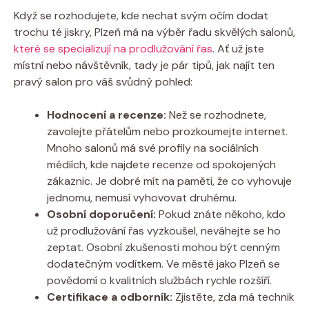
Když se rozhodujete, kde nechat svým očím dodat
trochu té jiskry, Plzeň má na výběr řadu skvělých salonů,
které se specializují na prodlužování řas
. Ať už jste
místní nebo návštěvník, tady je pár tipů, jak najít ten
pravý salon pro váš svůdný pohled:
Hodnocení a recenze:
Než se rozhodnete,
zavolejte přátelům nebo prozkoumejte internet.
Mnoho salonů má své profily na sociálních
médiích, kde najdete recenze od spokojených
zákaznic. Je dobré mít na paměti, že co vyhovuje
jednomu, nemusí vyhovovat druhému.
Osobní doporučení:
Pokud znáte někoho, kdo
už prodlužování řas vyzkoušel, neváhejte se ho
zeptat. Osobní zkušenosti mohou být cenným
dodatečným vodítkem. Ve městě jako Plzeň se
povědomí o kvalitních službách rychle rozšíří.
Certifikace a odborník:
Zjistěte, zda má technik