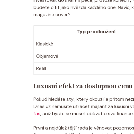
investovat do kvalitní péče,‍ protože konečný 
budete cítit jako hvězda každého dne. Navíc, koho
magazine ⁣cover?
Typ prodloužení
Klasické
Objemové
Refill
Luxusní efekt za⁢ dostupnou cenu
Pokud‍ hledáte styl, který⁤ okouzlí a přitom nezr
Dnes už nemusíte ‌utrácet ⁣majlant za ‌luxusní 
řas
, aniž​ byste⁤ se ‍museli obávat⁣ o své⁢ financ
První a nejdůležitější rada je věnovat pozorno