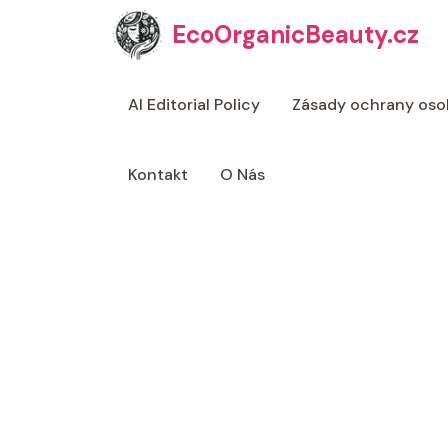
Přeskočit
EcoOrganicBeauty.cz
na
obsah
AI Editorial Policy
Zásady ochrany oso
Kontakt
O Nás