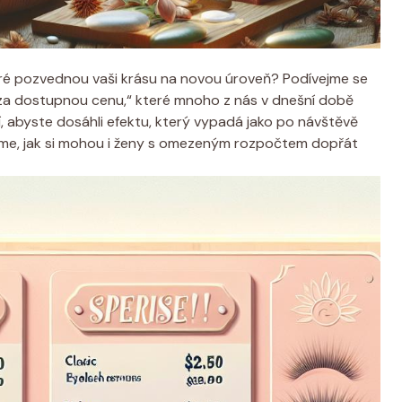
eré pozvednou vaši krásu⁤ na‌ novou ⁣úroveň? Podívejme⁢ se
y za dostupnou ⁤cenu,“ které ⁣mnoho z nás v dnešní ⁤době
, abyste‌ dosáhli efektu,⁤ který vypadá jako ⁢po návštěvě
eme,‌ jak ⁢si mohou i ženy s‍ omezeným⁤ rozpočtem dopřát