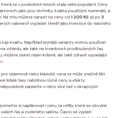
 která se v posledních letech stala⁣ velmi populární. ‍Ceny
aktorech, ⁢jako jsou techniky,⁤ kvalita ‌použitých materiálů,⁢ a
e. Na trhu můžete narazit na ceny od
1 200 Kč
až po
3
terých salonech vypadat téměř jako investice⁤ do ‌vlastního
ektuje kvalitu. Například levnější varianty mohou používat
 na vzhledu, ale také⁢ na trvanlivosti prodloužených řas.
 můžete získat nejen‌ krásné,‌ ale ‍také zdravě ⁢vypadající
nu
:
 pro objemové nebo⁢ klasické,​ cena‍ se‍ může značně ​lišit.
é lidské řasy nabídnou‌ různé⁣ ceny a efekty.
vděpodobně zaplatíte‌ o ⁢něco‍ více než v okrajových
meňte si naplánovat i ⁢cenu za refilly, které se obvykle
 vašich řas a zvoleného salónu. Často ​se vyplatí