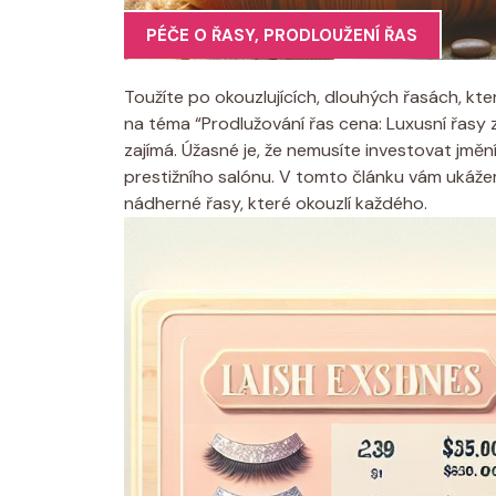
PÉČE O ŘASY
,
PRODLOUŽENÍ ŘAS
Toužíte po okouzlujících, dlouhých‍ řasách, kt
na ‍téma ⁣“Prodlužování řas cena:⁣ Luxusní‍ řas
zajímá. Úžasné je, že nemusíte investovat jmění
prestižního ‌salónu.⁢ V tomto ‍článku vám ​ukáž
nádherné‍ řasy, které okouzlí každého.