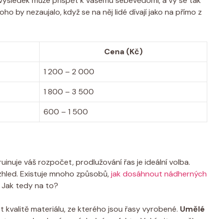
výsledek může ⁢přispět k⁣ vašemu sebevědomí, a vy se⁤ tak
 by nezaujalo, ⁢když se ​na něj lidé dívají jako ‍na přímo ⁢z⁤
Cena⁣ (Kč)
1 200 – ⁢2 ‍000
1 800 – 3⁣ 500
600 – 1 500
uinuje váš rozpočet, prodlužování řas je ideální ⁤volba.⁢
⁤vzhled.​ Existuje mnoho způsobů,
jak dosáhnout nádherných
e. Jak⁤ tedy na to?
st kvalitě materiálu, ze kterého jsou řasy vyrobené.
Umělé