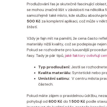
Prodlužování řas je skutečně fascinující oblast,
se mohou značně‌ lišit v závislosti na‌ několika ‌f
samozřejmě také místo, kde službu absolvujet
500 Kč
za ‍kompletní aplikaci, což může v něk
štěstí.
Vždy je​ fajn mít na⁣ paměti, že cena často refl
materiály nižší kvality, což se podepisuje nejen
Pokud se rozhodnete⁣ pro⁤ luxusnější proceduru,⁤
řasy. Tady je⁢ pár tipů,⁤
jaké faktory ovlivňují ce
Typ prodloužení:
Jestli ​se rozhodnete⁢
Kvalita materiálu:
Syntetické nebo prav
Umístění‍ salónu:
​ V centru⁣ města pra
částech.
Pokud máte zájem o pravidelnou údržbu, nezapo
pohybují‍ od
600 Kč
do
1 500 Kč
podle‌ stavu