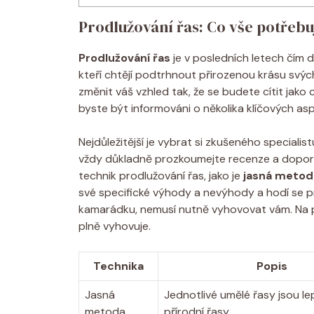
Prodlužování řas: Co vše potřebu
Prodlužování řas
je v posledních letech čím dá
kteří chtějí podtrhnout přirozenou krásu svýc
změnit váš vzhled tak, že se budete cítit jako 
byste být informováni o několika klíčových aspe
Nejdůležitější je vybrat si zkušeného specialis
vždy důkladně prozkoumejte recenze a doporuče
technik prodlužování řas, jako je
jasná metod
své specifické výhody a nevýhody a hodí se pr
kamarádku, nemusí nutně vyhovovat vám. Na p
plně vyhovuje.
Technika
Popis
Jasná
Jednotlivé umělé řasy jsou l
metoda
přírodní řasy