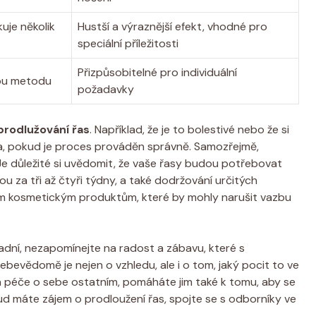
kuje několik
Hustší a výraznější efekt, vhodné pro
speciální příležitosti
Přizpůsobitelné pro individuální
ou metodu
požadavky
prodlužování řas
. Například, že je to bolestivé nebo že si
vda, pokud je proces prováděn správně. Samozřejmě,
e důležité si uvědomit, že vaše řasy budou potřebovat
 za tři až čtyři týdny, a také dodržování určitých
vým kosmetickým produktům, které by mohly narušit vazbu
dní, nezapomínejte na radost a zábavu, které s
sebevědomě je nejen o vzhledu, ale i o tom, jaký pocit to ve
y a péče o sebe ostatním, pomáháte jim také k tomu, aby se
kud máte zájem o prodloužení řas, spojte se s odborníky ve