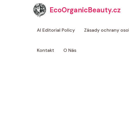
Přeskočit
EcoOrganicBeauty.cz
na
obsah
AI Editorial Policy
Zásady ochrany oso
Kontakt
O Nás