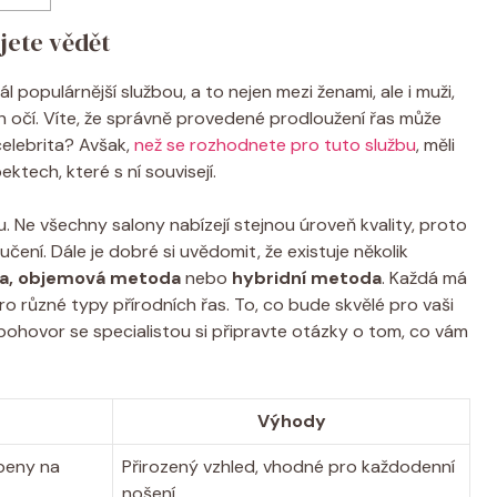
jete vědět
l populárnější službou, a to nejen mezi ženami, ale i muži,
h očí. Víte, že správně provedené prodloužení řas může
celebrita? Avšak,
než se rozhodnete pro tuto službu
, měli
ktech, které s ní souvisejí.
tu. Ne všechny salony nabízejí stejnou úroveň kvality, proto
ní. Dále je dobré si uvědomit, že existuje několik
a, objemová metoda
nebo
hybridní metoda
. Každá má
o různé typy přírodních řas. To, co bude skvělé pro vaši
ohovor se specialistou si připravte otázky o tom, co vám
Výhody
epeny na
Přirozený vzhled, vhodné pro každodenní
nošení