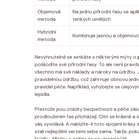
Objemová
Na jednu přírodní řasu se apli
metoda
tenkých umělých
Hybridní
Kombinuje jasnou a objemov
metoda
Nevyhnutelně se setkáte s některými mýty o
poškodíte své přírodní řasy. To ale není pra
všechno má své náklady a nároky na údržbu. J
pravidelnou údržbu, což zahrnuje obnovu jednou
pravidel péče. Například, vyhýbejte se olejo
lepidla.
Přestože jsou otázky bezpečnosti a péče zása
prodloužením řas přicházejí. Cítit se krásně a 
vás vyvolává. A nabízíte-li toto spojení krás
stali nejlepšími verzemi sebe sama. Takže, po
Frýdku-Místku a zažijte to na vlastní kůži!