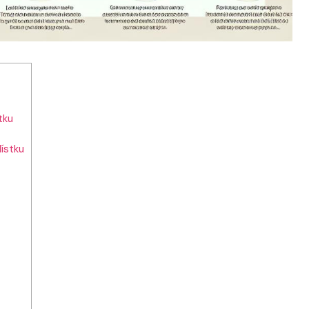
tku
ístku