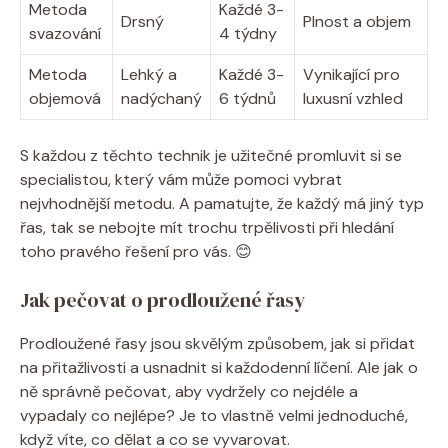
Metoda
Každé 3-
Drsný
Plnost ​a objem
svazování
4 týdny
Metoda
Lehký a
Každé 3-
Vynikající pro
objemová
nadýchaný
6 týdnů
luxusní⁣ vzhled
S každou z těchto technik je užitečné promluvit si se
specialistou, který vám může ⁢pomoci vybrat
nejvhodnější metodu. A pamatujte, ⁣že každý má⁢ jiný typ
řas, tak se nebojte mít trochu trpělivosti při hledání
toho ⁤pravého ‍řešení pro vás. 😊
Jak pečovat o prodloužené řasy
Prodloužené řasy jsou skvělým ​způsobem, jak si přidat
na přitažlivosti a usnadnit si⁤ každodenní líčení. Ale jak o
ně správně pečovat, aby vydržely⁢ co nejdéle a⁣
vypadaly co nejlépe? Je to vlastně velmi jednoduché,
⁢když víte, ⁤co dělat ⁣a co se vyvarovat.