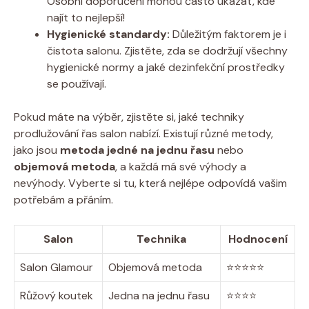
Osobní doporučení mohou často ukázat, kde
najít to nejlepší!
Hygienické standardy:
‍Důležitým ⁢faktorem je i
čistota salonu. Zjistěte, zda se‌ dodržují všechny
hygienické normy a jaké dezinfekční prostředky
se používají.
Pokud máte na výběr, zjistěte si, jaké techniky
prodlužování řas salon nabízí. Existují různé metody,
jako jsou
metoda jedné ⁣na jednu ⁤řasu
nebo
objemová metoda
, a každá má své výhody a
‌nevýhody. Vyberte si tu, která nejlépe odpovídá vašim
potřebám a přáním.
Salon
Technika
Hodnocení
Salon Glamour
Objemová metoda
⭐⭐⭐⭐⭐
Růžový koutek
Jedna na jednu řasu
⭐⭐⭐⭐