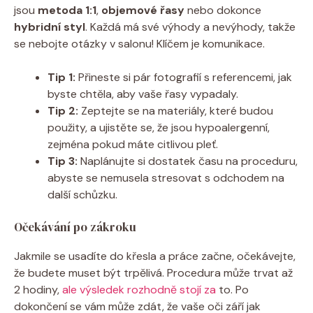
jsou
metoda ⁤1:1
,
objemové řasy
nebo dokonce
hybridní styl
. Každá má své výhody a nevýhody, takže
se nebojte otázky v salonu! Klíčem je komunikace.
Tip 1:
Přineste si pár‌ fotografií s referencemi, ‍jak
byste chtěla, aby vaše řasy ​vypadaly.
Tip 2:
Zeptejte se na materiály, které budou
použity, a ujistěte se, že jsou hypoalergenní,
zejména pokud máte citlivou pleť.
Tip 3:
Naplánujte si dostatek času na proceduru,
abyste se nemusela stresovat s odchodem na
další schůzku.
Očekávání po zákroku
Jakmile ⁢se usadíte do‍ křesla a práce začne, očekávejte,
že budete muset být trpělivá. Procedura může trvat až
2 hodiny,
ale výsledek rozhodně stojí za
to. Po
dokončení se vám může zdát, že vaše oči​ září jak