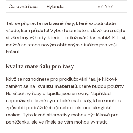
Čarovná řasa
Hybrida
⭐⭐⭐⭐⭐
Tak​ se připravte na krásné řasy, které⁤ vzbudí obdiv
všude, kam půjdete!⁤ Vyberte si místo s důvěrou ⁤a užijte
si všechny výhody, které prodlužování řas nabízí. Kdo ví,
možná se stane novým oblíbeným rituálem⁣ pro vaši
krásu!
Kvalita materiálů pro řasy
Když se rozhodnete pro prodlužování řas, ‍je klíčové
zaměřit se na ​
kvalitu materiálů
, které budou použity.
Ne všechny řasy a lepidla ‍jsou si rovny. Například
nepoužívejte levné‍ syntetické materiály, které mohou
způsobit podráždění očí ⁣nebo dokonce alergické
reakce. Tyto levné alternativy‌ mohou být lákavé pro
peněženku,⁣ ale⁢ ve⁤ finále se vám mohou vymstít.