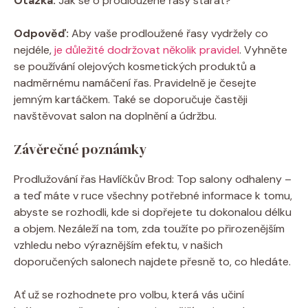
Otázka:
Jak se o prodloužené řasy starat?
Odpověď:
Aby vaše prodloužené řasy vydržely co
nejdéle,
je důležité dodržovat několik pravidel
. Vyhněte
se používání olejových ​kosmetických produktů a
nadměrnému namáčení řas. Pravidelně je česejte⁣
jemným kartáčkem. Také se doporučuje častěji
navštěvovat salon na doplnění⁤ a údržbu.
Závěrečné poznámky
Prodlužování řas Havlíčkův Brod: Top salony odhaleny –
a teď máte v ruce všechny potřebné informace k tomu,
abyste se rozhodli, kde si dopřejete tu dokonalou délku
a objem. Nezáleží na ⁣tom, zda⁤ toužíte po ‌přirozenějším
vzhledu nebo výraznějším efektu, v ​našich
doporučených ⁤salonech najdete⁤ přesně to, co hledáte.
Ať už se rozhodnete pro volbu, která vás učiní