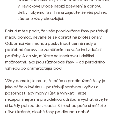
v Havlíčkově Brodě nabízí zpevnění ‍a obnovu
délky ⁢i objemu řas. Tím si zajistíte, že váš pohled
zůstane vždy okouzlující.
Pokud máte pocit, že vaše ‌prodloužené řasy potřebují
malou‍ pomoc, neváhejte se obrátit na profesionály.
Odborníci vám mohou poskytnout cenné rady a
⁣potřebné ⁤úpravy se zaměřením na ‍vaše individuální
potřeby. ⁤A co víc, můžete se inspirovat i dalšími
možnostmi, jako‍ jsou různorodé řasy – od přírodního
vzhledu po dramatičtější look!
Vždy pamatujte na to, že péče o ‌prodloužené řasy je‍
jako péče o květinu – potřebují správnou výživu a
pozornost, aby mohly růst ​a ⁢vynikat!⁤ Takže
nezapomínejte na pravidelnou⁣ údržbu a vychutnávejte
si každý pohled do zrcadla. S trochou‍ péče si můžete
užívat krásné, dlouhé řasy po dlouhou dobu!