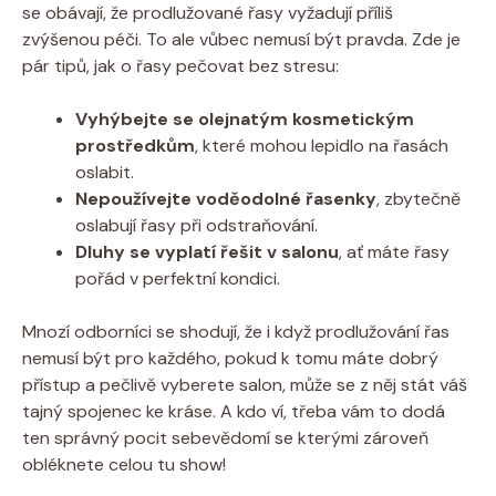
se obávají, že prodlužované řasy vyžadují příliš
zvýšenou péči. To ale​ vůbec nemusí být pravda. Zde je
pár tipů, jak o řasy pečovat⁤ bez stresu:
Vyhýbejte se olejnatým kosmetickým
prostředkům
, které mohou lepidlo na řasách
oslabit.
Nepoužívejte voděodolné řasenky
, zbytečně‍
oslabují ​řasy při odstraňování.
Dluhy se vyplatí řešit v salonu
, ať máte řasy⁢
pořád v ​perfektní kondici.
Mnozí odborníci se shodují, že i když prodlužování řas
nemusí být pro každého, pokud k tomu máte dobrý‍
přístup a pečlivě vyberete salon, může se ​z něj⁣ stát váš
tajný ⁣spojenec ke kráse. A kdo ví, třeba vám to dodá
ten správný pocit sebevědomí se kterými zároveň
obléknete celou tu show!