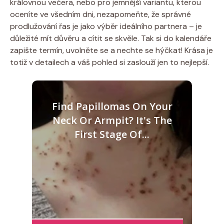
královnou večera, nebo pro jemnější variantu, kterou
oceníte ve všedním dni, nezapomeňte, že správné
prodlužování řas je jako výběr ideálního partnera – je‍
důležité mít důvěru a cítit se skvěle. Tak si do kalendáře
zapište⁢ termín,⁣ uvolněte se a nechte se hýčkat! Krása je
totiž v detailech a váš pohled si ⁢zaslouží jen to nejlepší.
Find Papillomas On Your
Neck Or Armpit? It's The
First Stage Of...