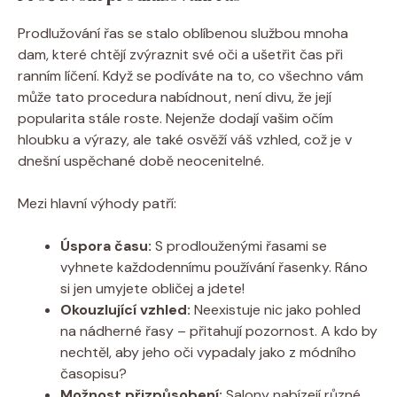
Prodlužování řas se stalo​ oblíbenou službou mnoha
⁤dam, které chtějí zvýraznit‌ své oči a ušetřit čas při
ranním líčení. Když se⁤ podíváte na to, co všechno vám
může ⁢tato ‍procedura nabídnout, není divu, že její
popularita stále roste. Nejenže dodají vašim očím
hloubku a výrazy, ale také osvěží váš vzhled, ⁤což je v
dnešní uspěchané době neocenitelné.
Mezi hlavní ‌výhody patří:
Úspora času:
S prodlouženými řasami se
⁤vyhnete každodennímu používání ​řasenky.​ Ráno
si⁤ jen umyjete obličej a⁤ jdete!
Okouzlující vzhled:
Neexistuje nic jako pohled
na‍ nádherné řasy – přitahují pozornost. A kdo by
nechtěl, aby jeho oči‍ vypadaly jako z módního​
časopisu?
Možnost⁣ přizpůsobení:
Salony nabízejí různé