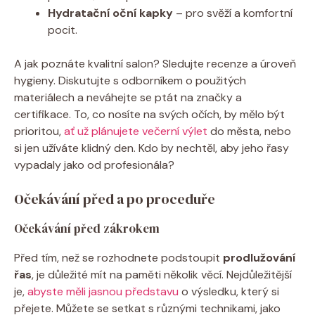
Hydratační⁤ oční kapky
– pro svěží a ⁤komfortní
pocit.
A jak poznáte kvalitní salon? Sledujte recenze⁤ a úroveň
⁣hygieny. Diskutujte s odborníkem o ‍použitých​
materiálech a neváhejte se ptát‍ na značky a
certifikace. To, co nosíte na svých očích, by ⁢mělo být
prioritou, ⁣
ať už plánujete večerní výlet
do města, nebo
si jen užíváte klidný ⁣den. Kdo by nechtěl, aby jeho řasy
vypadaly jako od profesionála?
Očekávání před ⁤a po proceduře
Očekávání před zákrokem
Před tím, než se rozhodnete podstoupit
prodlužování
řas
, je důležité mít na paměti několik věcí. Nejdůležitější
‍je,
abyste měli jasnou představu
o výsledku, který si
přejete. Můžete se setkat s různými technikami, jako