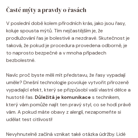
Časté mýty a pravdy‍ o řasách
V poslední době kolem přírodních krás, jako jsou řasy,
koluje ⁢spousta mýtů. Tím nejčastějším je, že
prodlužování řas je bolestivé a nezdravé. Skutečnost ⁣je
taková, že pokud je procedura provedena odborně, je
to naprosto bezpečné a v mnoha případech
bezbolestné.
Navíc proč byste měli mít představu, že řasy vypadají
uměle? Dnešní⁣ technologie ‌povoluje vytvořit přirozeně
vypadající efekt, který se přizpůsobí vaší vlastní ​délce a
hustotě řas.
Důležitá je komunikace
s technikem,
který vám pomůže najít ten pravý styl, co se hodí právě
⁢vám. A pokud máte obavy z alergií, nezapomeňte si
⁤udělat test citlivosti!
Nevyhnutelně začíná ‍vznikat také otázka údržby. Lidé