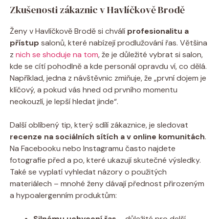
Zkušenosti zákaznic v ⁢Havlíčkově Brodě
Ženy v Havlíčkově‌ Brodě si chválí
profesionalitu a
přístup
salonů, které nabízejí prodlužování řas. Většina
z
nich se shoduje na tom
, že je důležité vybrat si salon,
kde se cítí pohodlně a kde personál opravdu ví, co dělá.
Například, jedna z návštěvnic zmiňuje, že „první dojem je
klíčový, a pokud vás ‍hned ⁣od prvního momentu
neokouzlí, je lepší hledat jinde“.
Další oblíbený tip, který sdílí zákaznice, je sledovat‌
recenze na ⁢sociálních sítích a v online komunitách
.
Na Facebooku nebo Instagramu často najdete ​
fotografie před a po, které ukazují skutečné ⁢výsledky.
Také se vyplatí vyhledat názory o použitých
materiálech – mnohé ženy dávají přednost přirozeným
a hypoalergenním produktům:
Silnému uchycení řas
– důležité pro delší