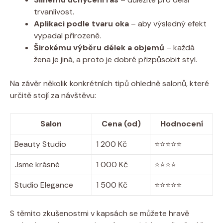
trvanlivost.
Aplikaci podle tvaru oka
– aby výsledný efekt
vypadal⁤ přirozeně.
Širokému výběru délek a objemů
– každá
žena je jiná,‍ a proto je dobré přizpůsobit styl.
Na závěr několik konkrétních tipů ohledně salonů,⁣ které
určitě stojí za návštěvu:
Salon
Cena (od)
Hodnocení
Beauty Studio
1‌ 200 ⁣Kč
⭐⭐⭐⭐⭐
Jsme krásné
1 000 Kč
⭐⭐⭐⭐
Studio Elegance
1 500 Kč
⭐⭐⭐⭐⭐
S ‌těmito zkušenostmi ⁢v kapsách se můžete hravě