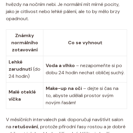
hvězdy na‍ nočním nebi. Je normální mít mírné pocity,
jako je citlivost nebo lehké pálení, ale to by mělo brzy
opadnout.
Známky
normálního
Co se vyhnout
zotavování
Lehké
Voda a vlhko
– nezapomeňte si po
zarudnutí
⁢(do
dobu ‌24 hodin nechat obličej suchý.
24 hodin)
Make-up⁤ na oči
– dejte ⁤si čas na
Malé oteklé
to, abyste udělali prostor svým
víčka
novým řasám!
V měsíčních intervalech⁢ pak⁣ doporučuji navštívit ⁣salon
na
retušování
, protože přírodní řasy rostou a je​ dobré