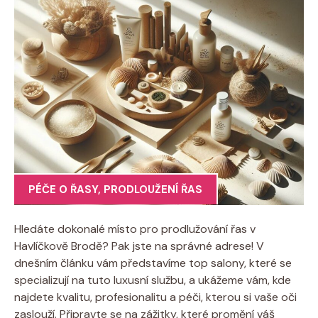
PÉČE O ŘASY
,
PRODLOUŽENÍ ŘAS
Hledáte dokonalé místo‌ pro prodlužování řas v
Havlíčkově Brodě? Pak jste‍ na správné adrese! V
⁢dnešním​ článku vám představíme top salony, které se
specializují na tuto luxusní službu, a ukážeme vám, kde
najdete kvalitu, profesionalitu a péči,‌ kterou si vaše oči
zaslouží. Připravte​ se na ​zážitky, které promění váš