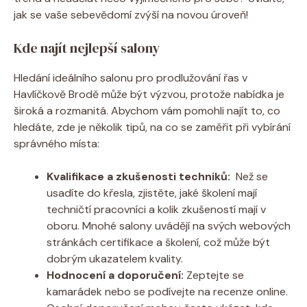
jak se vaše sebevědomí zvýší‌ na novou⁤ úroveň!
Kde najít nejlepší salony
Hledání ideálního salonu pro prodlužování řas v
Havlíčkově Brodě může být ​výzvou, protože ​nabídka je
široká a rozmanitá.⁤ Abychom vám pomohli najít to, ⁣co
hledáte, zde je několik tipů,⁢ na co ⁢se zaměřit při vybírání
správného místa:
Kvalifikace a zkušenosti techniků:
⁣ Než se
usadíte do křesla, zjistěte, jaké školení mají
techničtí pracovníci a⁤ kolik zkušeností mají ⁢v
oboru. Mnohé salony‌ uvádějí na svých webových
stránkách​ certifikace a školení,‌ což může být⁣
dobrým ukazatelem kvality.
Hodnocení a doporučení:
Zeptejte se
kamarádek⁤ nebo se​ podívejte na recenze online.