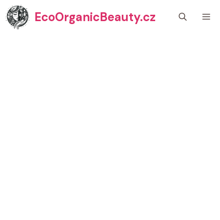
Přeskočit
EcoOrganicBeauty.cz
M
na
obsah