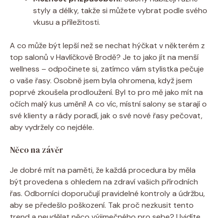
styly a délky, ‍takže si můžete vybrat podle svého
vkusu a ⁢příležitosti.
A co může ⁣být lepší než se nechat hýčkat v některém⁣ z
top salonů v Havlíčkově Brodě? Je to jako jít na⁢ menší
wellness – odpočinete si, zatímco vám stylistka pečuje
o vaše řasy. Osobně jsem byla ohromena,​ když ⁢jsem
poprvé zkoušela prodloužení. Byl to pro mě jako mít na
očích malý kus umění! A co víc, místní salony se starají o
své klienty a rády poradí, jak o své nové řasy pečovat,
aby vydržely co​ nejdéle.
Něco na závěr
Je dobré mít na ⁣paměti, že každá procedura by měla
být provedena s ohledem na zdraví vašich přírodních
řas. Odborníci doporučují pravidelné kontroly a údržbu,
aby se předešlo poškození. Tak ‍proč nezkusit tento
trend a neudělat něco výjimečného pro sebe? Uvidíte,