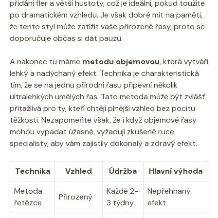
přidání fler⁣ a větší‌ hustoty, což je ideální, pokud toužíte
po dramatickém ‌vzhledu. Je však dobré mít na paměti,⁢
že tento styl může zatížit vaše přirozené řasy, proto se
doporučuje občas si dát pauzu.
A nakonec tu máme
metodu objemovou
, která vytváří
lehký a nadýchaný efekt. Technika je charakteristická
tím, že se na jednu přírodní řasu připevní několik
ultralehkých‍ umělých řas. Tato metoda může být zvlášť
přitažlivá pro ty, kteří chtějí plnější vzhled bez ​pocitu
těžkosti. Nezapomeňte však,​ že i když objemové řasy
mohou vypadat úžasně, vyžadují zkušené ruce
specialisty, aby vám zajistily dokonalý a zdravý efekt.
Technika
Vzhled
Údržba
Hlavní výhoda
Metoda
Každé 2-
Nepřehnaný
Přirozený
řetězce
3 týdny
efekt