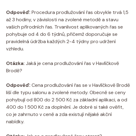
Odpověď:
Procedura prodlužování řas​ obvykle trvá 1,5
až 3 hodiny, v závislosti na zvolené metodě a⁢ stavu
vašich ⁣přírodních řas. Trvanlivost aplikovaných řas ​se
pohybuje od 4 do 6 týdnů, přičemž doporučuje se
pravidelná údržba každých 2-4 týdny pro udržení
vzhledu.
Otázka:
Jaká je cena prodlužování řas v Havlíčkově
Brodě?
Odpověď:
Cena prodlužování řas se v Havlíčkově Brodě
liší dle typu ⁢salonu a zvolené metody. Obecně⁤ se ceny
pohybují od 800 do 2 500 ​Kč za základní aplikaci, a od
400 do ⁣1 500 Kč za doplnění. ⁣Je dobré si také ověřit,
co je zahrnuto v ceně ‍a zda existují nějaké akční
nabídky.