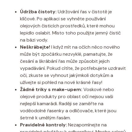
Údržba čistoty:
Udržování řas v čistotě je
klíčové. ​Po aplikaci se vyhněte používání
olejových čisticích prostředků, které mohou
lepidlo oslabit. Místo⁤ toho ⁣použijte jemný čistič
na bázi vody.
Neškrábejte!
I⁣ když mít na očích něco nového
může být zpočátku nezvyklé, pamatujte, že
česání a škrábání řas může způsobit jejich
vypadávání. Pokud cítíte, že potřebujete uzdravit
oči, ⁢zkuste se vyhnout jakýmkoli dotykům⁢ a
užívejte si pohled na nové krásné řasy!
Žádné triky s make-upem:
Voskové nebo
olejové produkty pro oblast⁢ očí nejsou vaši⁣
nejlepší kamarádi. Raději se⁤ zaměřte na
voděodolné řasenky a odličovače, které jsou
šetrné k ​umělým ​řasám.
Pravidelné kontroly:
Nezapomínejte na
pravidelné ⁢návštěvy k odborníkovi. Mnoho salonů​