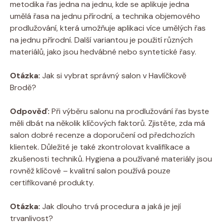
metodika řas jedna na jednu, ​kde se aplikuje jedna
umělá⁤ řasa⁢ na jednu​ přírodní, a technika objemového⁣
prodlužování, která umožňuje aplikaci více umělých řas
na⁣ jednu přírodní. Další variantou je použití různých
materiálů, jako jsou‍ hedvábné nebo syntetické řasy.
Otázka:
Jak si vybrat správný salon v Havlíčkově
Brodě?
Odpověď:
⁣Při výběru salonu na prodlužování řas byste⁣
měli dbát⁤ na ‌několik klíčových faktorů. Zjistěte, zda má
⁤salon dobré recenze a​ doporučení od⁣ předchozích
klientek. Důležité je také zkontrolovat kvalifikace a
zkušenosti techniků. Hygiena a používané ⁣materiály jsou
rovněž klíčové – kvalitní salon používá pouze⁤
certifikované produkty.
Otázka:
Jak dlouho trvá procedura a jaká je její
trvanlivost?