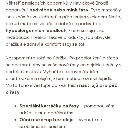
Někteří z nejlepších odborníků v Havlíčkově Brodě
doporučují⁣
hedvábné nebo mink řasy
. Tyto materiály
jsou známé svou lehkostí a přirozeným ⁢vzhledem. Navíc,
pokud máte citlivé oči, je dobré se⁢ podívat po
hypoalergenních lepidlech
, které snižují riziko
nežádoucích⁤ reakcí. Takové produkty jsou obvykle
dražší, ale zdraví ​a komfort stojí za to!
Nezapomeňte​ také na ⁤údržbu. Po prodloužení je třeba
se postarat, aby se vaše ⁢nové řasy co nejdéle udržely v
perfektním stavu. Vyhněte se silným čisticím
prostředkům a olejům, které mohou rozrušit lepidlo.
Místo toho investujte do kvalitních
nástrojů pro ⁢péči
o řasy
:
Speciální kartáčky⁢ na řasy
– pomohou vám
udržet‍ tvar ⁤a oddělení řas.
Oční make-up bez oleje
– vyhnete se
problémům s lepidlem.