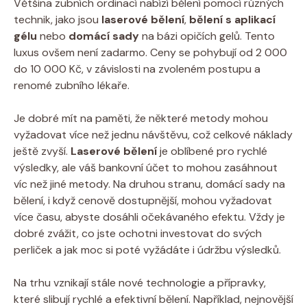
Většina zubních ordinací nabízí bělení pomocí různých
technik, jako jsou
laserové bělení
,
bělení s aplikací
gélu
nebo
domácí sady
na bázi opičích gelů. Tento
luxus ovšem není zadarmo. Ceny se pohybují od 2 000
do 10 000 Kč, v závislosti na zvoleném postupu a
renomé zubního lékaře.
Je dobré mít na paměti, že některé metody mohou
vyžadovat více než jednu návštěvu, což celkové náklady
ještě zvyší.
Laserové bělení
je oblíbené pro rychlé
výsledky, ale váš bankovní účet to mohou zasáhnout
víc než jiné metody. Na druhou stranu, domácí sady na
bělení, i když cenově dostupnější, mohou vyžadovat
více času, abyste dosáhli očekávaného efektu. Vždy je
dobré zvážit, co jste ochotni investovat do svých
perliček a jak moc si poté vyžádáte i údržbu výsledků.
Na trhu vznikají stále nové technologie a přípravky,
které slibují rychlé a efektivní bělení. Například, nejnovější