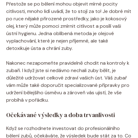
Přestože se po bělení mohou objevit mírné pocity
citlivosti, mnoho lidí uvádí, že to stojí za to! Je dobré mít
po ruce nějaké přirozené prostředky, jako je kokosový
olej, který může pomoci zmírnit citlivost a posílí vaši
ústní hygienu. Jedna oblíbená metoda je olejové
vyplachování, které je nejen příjemné, ale také
detoxikuje ústa a chrání zuby.
Nakonec nezapomeňte pravidelně chodit na kontroly k
zubaři. I když jste si nedávno nechali zuby bělit, je
důležité udržovat celkové zdraví vašich úst. Váš zubař
vám může také doporučit specializované přípravky pro
udržení bělejšího úsměvu a zároveň vás ujistí, že vše
probíhá v pořádku.
Očekávané výsledky a doba trvanlivosti
Když se rozhodnete investovat do profesionálního
bělení zubů, očekáváte, že výsledek bude stát za to. Co