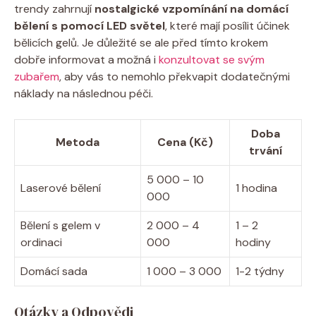
trendy zahrnují
nostalgické vzpomínání na domácí
bělení s pomocí LED světel
, které mají posílit účinek
bělicích gelů. Je důležité se ale před tímto krokem
dobře informovat a možná i
konzultovat se svým
zubařem
, aby vás to nemohlo překvapit dodatečnými
náklady na následnou péči.
Doba
Metoda
Cena (Kč)
trvání
5 000 – 10
Laserové bělení
1 hodina
000
Bělení s gelem v
2 000 – 4
1 – 2
ordinaci
000
hodiny
Domácí sada
1 000 – 3 000
1-2 týdny
Otázky a Odpovědi