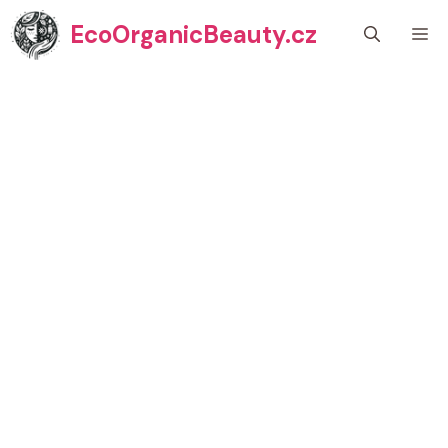
Přeskočit
EcoOrganicBeauty.cz
M
na
obsah