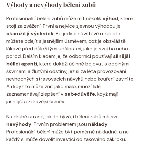
Výhody a nevýhody bělení zubů
Profesionální bělení zubů může mít několik
výhod
, které
stojí za zvážení. První a nejvíce zjevnou výhodou je
okamžitý výsledek
. Po jediné návštěvě u zubaře
můžete odejít s jasnějším úsměvem, což je obzvláště
lákavé před důležitými událostmi, jako je svatba nebo
porod. Dalším kladem je, že odborníci používají
silnější
bělící agenti
, které dokáží účinně bojovat s odolnými
skvrnami a žlutými odstíny, jež si za léta provozování
nevhodných stravovacích návyků nebo kouření zaviníte.
A i když to může znít jako málo, mnozí lidé
zaznamenávají zlepšení v
sebedůvěře
, když mají
jasnější a zdravější úsměv.
Na druhé straně, jak to bývá, i bělení zubů má své
nevýhody
. Prvním problémem jsou
náklady
.
Profesionální bělení může být poměrně nákladné, a ne
každý si může dovolit investici do takového zákroku.