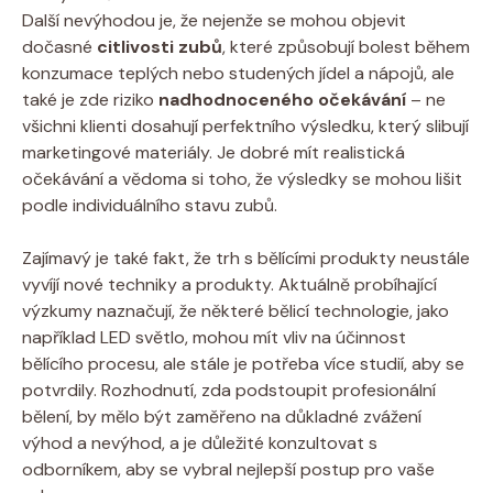
Další nevýhodou je, že nejenže se mohou objevit
dočasné
citlivosti zubů
, které způsobují bolest během
konzumace teplých nebo studených jídel a nápojů, ale
také je zde riziko
nadhodnoceného očekávání
– ne
všichni klienti dosahují perfektního výsledku, který slibují
marketingové materiály. Je dobré mít realistická
očekávání a vědoma si toho, že výsledky se mohou lišit
podle individuálního stavu zubů.
Zajímavý je také fakt, že trh s bělícími produkty neustále
vyvíjí nové techniky a produkty. Aktuálně probíhající
výzkumy naznačují, že některé bělicí technologie, jako
například LED světlo, mohou mít vliv na účinnost
bělícího procesu, ale stále je potřeba více studií, aby se
potvrdily. Rozhodnutí, zda podstoupit profesionální
bělení, by mělo být zaměřeno na důkladné zvážení
výhod a nevýhod, a je důležité konzultovat s
odborníkem, aby se vybral nejlepší postup pro vaše