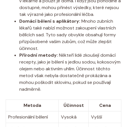
v lékárně a použít je doma. I když jsou pohodlné a
dostupné, mohou přinést výsledky, které nejsou
tak výrazné jako profesionální léčba.
Domácí bělení s aplikátory:
Mnoho zubních
lékařů také nabízí možnost zakoupení vlastních
bělících sad. Tyto sady obvykle obsahují formy
přizpůsobené vašim zubům, což může zlepšit
účinnost.
Přírodní metody:
Někteří lidé zkoušejí domácí
recepty, jako je bělení s jedlou sodou, kokosovým
olejem nebo aktivním uhlím. Účinnost těchto
metod však nebyla dostatečně prokázána a
mohou poškodit sklovinu, pokud se používají
nadměrně.
Metoda
Účinnost
Cena
Profesionální bělení
Vysoká
Vyšší