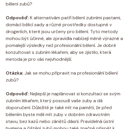
bělení zubů?
Odpověď:
K alternativám patří bělení zubními pastami,
domácí bělicí sady a různé prostředky dostupné v
drogeriích, které jsou určeny pro bělení. Tyto metody
mohou být účinné, ale zpravidla nabízejí méně výrazné a
pomalejší výsledky než profesionální bělení. Je dobré
konzultovat s zubním lékařem, aby se zjistilo, která
metoda je pro vás nejvhodnější.
Otázka:
Jak se mohu připravit na profesionální bělení
zubů?
Odpověď:
Nejlepší je naplánovat si konzultaci se svým
zubním lékařem, který posoudí vaše zuby a dá
doporučení. Důležité je také mít na paměti, že před
bělením byste měli mít zuby v dobrém zdravotním
stavu, bez kazů nebo zánětů dásní. Pravidelná ústní
hygiena a čištění zubů mohou také značně přispět k