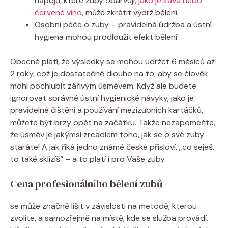
nápojů, které zuby obarvují,
jako je káva nebo
červené víno
, může zkrátit výdrž bělení.
Osobní péče o zuby – pravidelná údržba a ústní
hygiena mohou prodloužit efekt bělení.
Obecně platí, že výsledky se mohou udržet 6 měsíců až
2 roky, což je dostatečně dlouho na to, aby se člověk
mohl pochlubit zářivým úsměvem. Když ale budete
ignorovat správné ústní hygienické návyky, jako je
pravidelné čištění a používání mezizubních kartáčků,
můžete být brzy opět na začátku. Takže nezapomeňte,
že úsměv je jakýmsi zrcadlem toho, jak se o své zuby
staráte! A jak říká jedno známé české přísloví, „co seješ,
to také sklízíš“ – a to platí i pro Vaše zuby.
Cena profesionálního bělení zubů
se může značně lišit v závislosti na metodě, kterou
zvolíte, a samozřejmě na místě, kde se služba provádí.