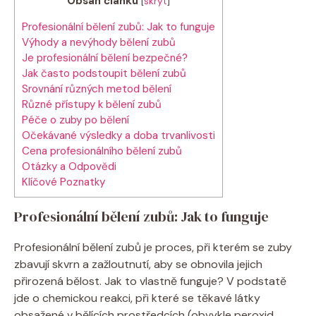
Obsah článku
[
skrýt
]
Profesionální bělení zubů: Jak to funguje
Výhody a nevýhody bělení zubů
Je profesionální bělení bezpečné?
Jak často podstoupit bělení zubů
Srovnání různých metod bělení
Různé přístupy k bělení zubů
Péče o zuby po bělení
Očekávané výsledky a doba trvanlivosti
Cena profesionálního bělení zubů
Otázky a Odpovědi
Klíčové Poznatky
Profesionální bělení zubů: Jak to funguje
Profesionální bělení zubů je proces, při kterém se zuby
zbavují skvrn a zažloutnutí, aby se obnovila jejich
přirozená bělost. Jak to vlastně funguje? V podstatě
jde o chemickou reakci, při které se těkavé látky
obsažené v bělících prostředcích (obvykle peroxid