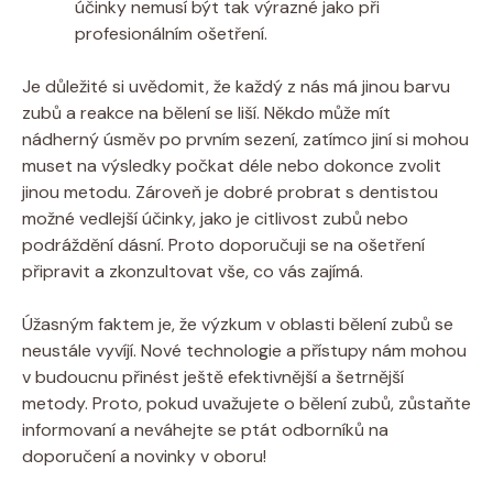
účinky nemusí být tak výrazné jako při
profesionálním ošetření.
Je důležité si uvědomit, že každý z nás má jinou barvu
zubů a reakce na bělení se liší. Někdo může mít
nádherný úsměv po prvním sezení, zatímco jiní si mohou
muset na výsledky počkat déle nebo dokonce zvolit
jinou metodu. Zároveň je dobré probrat s dentistou
možné vedlejší účinky, jako je citlivost zubů nebo
podráždění dásní. Proto doporučuji se na ošetření
připravit a zkonzultovat vše, co vás zajímá.
Úžasným faktem je, že výzkum v oblasti bělení zubů se
neustále vyvíjí. Nové technologie a přístupy nám mohou
v budoucnu přinést ještě efektivnější a šetrnější
metody. Proto, pokud uvažujete o bělení zubů, zůstaňte
informovaní a neváhejte se ptát odborníků na
doporučení a novinky v oboru!