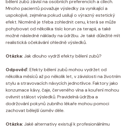
bělení zubů závisí na osobních preferencích a cílech.
Mnoho pacientů považuje výsledky za vynikající a
uspokojivé, zejména pokud usilují o výrazný estetický
efekt. Nicméně je třeba zohlednit cenu, která se může
pohybovat od několika tisíc korun za terapii, a také
možné následné náklady na údržbu. Je také důležité mít
realistická očekávání ohledně výsledků.
Otázka:
Jak dlouho vydrží efekty bělení zubů?
Odpověď:
Efekty bělení zubů mohou vydržet od
několika měsíců až po několik let, v závislosti na životním
stylu a stravovacích návycích jednotlivce. Faktory jako
konzumace kávy, čaje, červeného vína a kouření mohou
ovlivnit stálost výsledků. Pravidelná údržba a
dodržování pokynů zubního lékaře mohou pomoci
zachovat bělejší úsměv déle.
Otázka:
Jaké alternativy existují k profesionálnímu