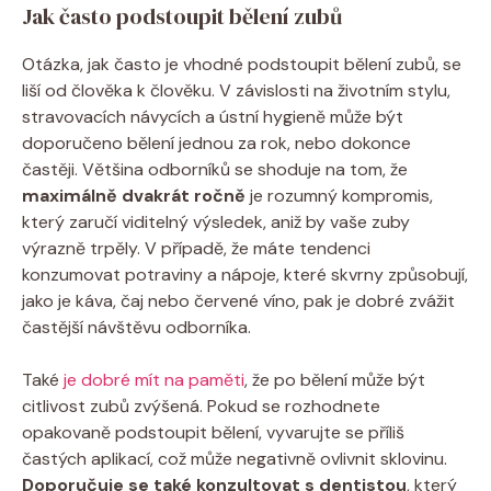
Jak často podstoupit bělení zubů
Otázka, jak často je vhodné podstoupit bělení zubů, se
liší od člověka k člověku. V závislosti na životním stylu,
stravovacích návycích a ústní hygieně může být
doporučeno bělení jednou za rok, nebo dokonce
častěji. Většina odborníků se shoduje na tom, že
maximálně dvakrát ročně
je rozumný kompromis,
který zaručí viditelný výsledek, aniž by vaše zuby
výrazně trpěly. V případě, že máte tendenci
konzumovat potraviny a nápoje, které skvrny způsobují,
jako je káva, čaj nebo červené víno, pak je dobré zvážit
častější návštěvu odborníka.
Také
je dobré mít na paměti
, že po bělení může být
citlivost zubů zvýšená. Pokud se rozhodnete
opakovaně podstoupit bělení, vyvarujte se příliš
častých aplikací, což může negativně ovlivnit sklovinu.
Doporučuje se také konzultovat s dentistou
, který