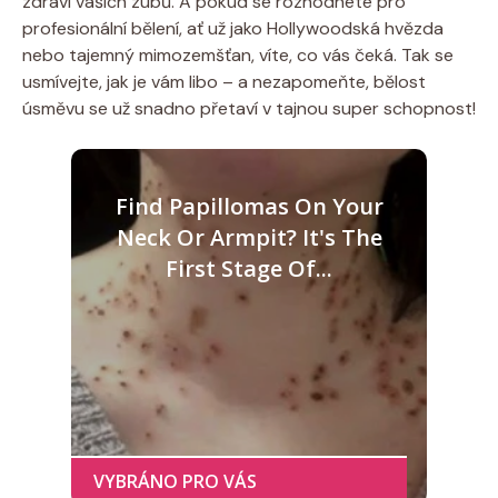
zdraví vašich zubů. A pokud se rozhodnete pro
profesionální bělení, ať už jako Hollywoodská hvězda
nebo tajemný mimozemšťan, víte, co vás čeká. Tak se
usmívejte, jak je vám libo – a nezapomeňte, bělost
úsměvu se už snadno přetaví v tajnou super schopnost!
Find Papillomas On Your
Neck Or Armpit? It's The
First Stage Of...