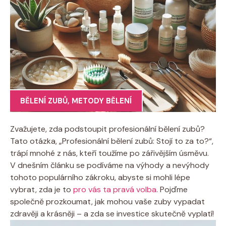
BĚLENÍ ZUBŮ
,
METODY BĚLENÍ
Zvažujete, zda podstoupit profesionální bělení zubů?
Tato otázka, „Profesionální bělení zubů: Stojí to za to?“,
trápí mnohé z nás, kteří toužíme po zářivějším úsměvu.
V dnešním článku se podíváme na výhody a nevýhody
tohoto populárního zákroku, abyste si mohli lépe
vybrat, zda je to
pro vás ta pravá volba
. Pojďme
společně prozkoumat, jak mohou vaše zuby vypadat
zdravěji a krásněji – a zda se investice skutečně vyplatí!