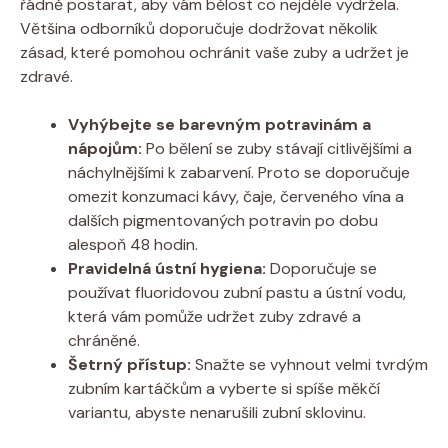
řádně postarat, aby vám bělost co nejdéle vydržela.
Většina odborníků doporučuje dodržovat několik
zásad, které pomohou ochránit vaše zuby a udržet je
zdravé.
Vyhýbejte se barevným potravinám a
nápojům:
Po bělení se zuby stávají citlivějšími a
náchylnějšími k zabarvení. Proto se doporučuje
omezit konzumaci kávy, čaje, červeného vína a
dalších pigmentovaných potravin po dobu
alespoň 48 hodin.
Pravidelná ústní hygiena:
Doporučuje se
používat fluoridovou zubní pastu a ústní vodu,
která vám pomůže udržet zuby zdravé a
chráněné.
Šetrný přístup:
Snažte se vyhnout velmi tvrdým
zubním kartáčkům a vyberte si spíše měkčí
variantu, abyste nenarušili zubní sklovinu.