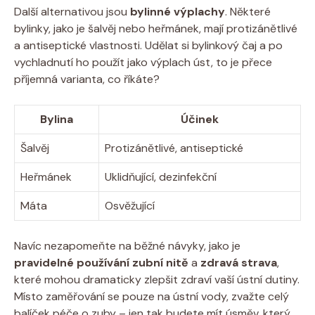
Další alternativou jsou
bylinné výplachy
. Některé
bylinky, jako je šalvěj nebo heřmánek, mají protizánětlivé
a antiseptické vlastnosti. Udělat si bylinkový čaj a po
vychladnutí ho použít jako výplach úst, to je přece
příjemná varianta, co říkáte?
Bylina
Účinek
Šalvěj
Protizánětlivé, antiseptické
Heřmánek
Uklidňující, dezinfekční
Máta
Osvěžující
Navíc nezapomeňte na běžné návyky, jako je
pravidelné používání zubní nitě
a
zdravá strava
,
které mohou dramaticky zlepšit zdraví vaší ústní dutiny.
Místo zaměřování se pouze na ústní vody, zvažte celý
balíček péče o zuby – jen tak budete mít úsměv, který