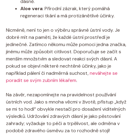
dásně.
Aloe vera
: Přírodní zázrak, který pomáhá
regeneraci tkání a má protizánětlivé účinky.
Nicméně, není to jen o výběru správné ústní vody. Je
dobré mít na paměti, že každé ústní prostředí je
jedinečné. Zatímco někomu může pomoci jedna značka,
jinému může způsobit citlivost. Doporučuje se začít s
menším množstvím a sledovat reakci svých dásní. A
pokud se objeví některé nechtěné účinky, jako je
například pálení či nadměrná suchost,
neváhejte se
poradit se svým zubním lékařem
.
Na závěr, nezapomínejte na pravidelnost používání
ústních vod. Jako s mnoha věcmi v životě, přístup „když
se mi to hodí“ obvykle nestačí pro dosažení viditelných
výsledků. Udržování zdravých dásní je jako pěstování
zahrady; vyžaduje to péči a trpělivost, ale odměna v
podobě zdravého úsměvu za to rozhodně stojí!