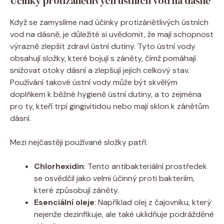
Účinky protizánětlivých ústních vod na dásně
Když se zamyslíme nad účinky protizánětlivých ústních
vod na dásně, je důležité si uvědomit, že mají schopnost
výrazně zlepšit zdraví ústní dutiny. Tyto ústní vody
obsahují složky, které bojují s záněty, čímž pomáhají
snižovat otoky dásní a zlepšují jejich celkový stav.
Používání takové ústní vody může být skvělým
doplňkem k běžné hygieně ústní dutiny, a to zejména
pro ty, kteří trpí gingivitidou nebo mají sklon k zánětům
dásní.
Mezi nejčastěji používané složky patří:
Chlorhexidin
: Tento antibakteriální prostředek
se osvědčil jako velmi účinný proti bakteriím,
které způsobují záněty.
Esenciální oleje
: Například olej z čajovníku, který
nejenže dezinfikuje, ale také uklidňuje podrážděné