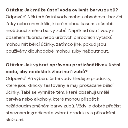
Otázka: Jak může ústní voda ovlivnit barvu zubů?
Odpověď: Některé ústní vody mohou obsahovat barvící
látky nebo chemikálie, které mohou časem způsobit
nežádoucí změnu barvy zubů. Například ústní vody s
obsahem fluoridu nebo určitých přírodních výtažků
mohou mít bělící účinky, zatímco jiné, pokud jsou
používány dlouhodobě, mohou zuby nažloutnout.
Otázka: Jak vybrat správnou protizánětlivou ústní
vodu, aby nedošlo k žloutnutí zubů?
Odpověď: Při výběru ústní vody hledejte produkty,
které jsou klinicky testovány a mají prokázané bělící
účinky. Také se vyhněte těm, které obsahují umělé
barviva nebo alkoholy, které mohou přispět k
nežádoucím změnám barvy zubů. Vždy je dobré přečíst
si seznam ingrediencí a vybrat produkty s přírodními
složkami.