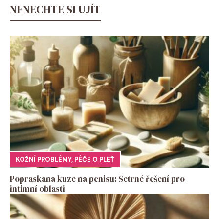
NENECHTE SI UJÍT
KOŽNÍ PROBLÉMY
,
PÉČE O PLEŤ
Popraskana kuze na penisu: Šetrné řešení pro
intimní oblasti