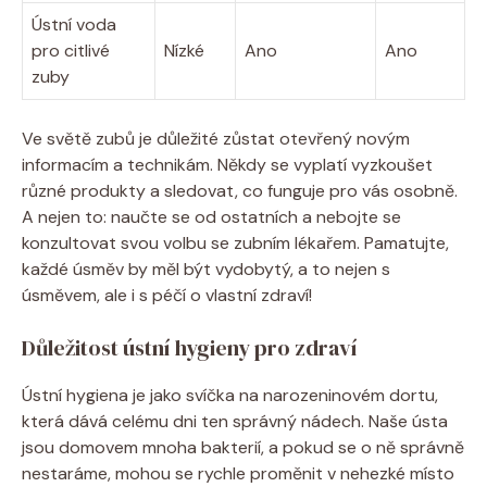
Ústní voda
pro citlivé
Nízké
Ano
Ano
zuby
Ve světě zubů je důležité zůstat otevřený novým
informacím a technikám. Někdy se vyplatí vyzkoušet
různé produkty a sledovat, co funguje pro vás osobně.
A nejen to: naučte se od ostatních a nebojte se
konzultovat svou volbu se zubním lékařem. Pamatujte,
každé úsměv by měl být vydobytý, a to nejen s
úsměvem, ale i s péčí o vlastní zdraví!
Důležitost ústní hygieny pro zdraví
Ústní hygiena je jako svíčka na narozeninovém dortu,
která dává celému dni ten správný nádech. Naše ústa
jsou domovem mnoha bakterií, a pokud se o ně správně
nestaráme, mohou se rychle proměnit v nehezké místo