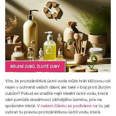
BĚLENÍ ZUBŮ
,
ŽLUTÉ ZUBY
Víte, že protizánětlivá ústní voda může hrát klíčovou roli
nejen v ochraně vašich dásní, ale také v boji proti žlutým
zubům? Pokud se snažíte najít ideální ústní vodu, která
vám pomůže dosáhnout zářivějšího úsměvu, jste na
správném místě. V
našem článku se podíváme na
to, jak
vybrat tu pravou protizánětlivou ústní vodu, která