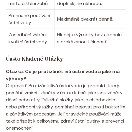
místo čištění zubů
doplněk, ne náhradu.
Přehnané používání
Maximálně dvakrát denně.
ústní vody
Zanedbání výběru
Hledejte výrobky bez alkoholu
kvalitní ústní vody
s prokázanou účinností.
Často Kladené Otázky
Otázka: Co je protizánětlivá ústní voda a jaké má
výhody?
Odpověď: Protizánětlivá ústní voda je produkt, který
pomáhá zmírnit záněty v ústní dutině, jako jsou záněty
dásní nebo afty. Důležité složky, jako je chlorhexidin
nebo přírodní výtažky, pomáhají bojovat proti bakteriím
a zánětlivým procesům. Její pravidelné používání může
také přispět k celkovému zdraví ústní dutiny a prevenci
onemocnění.