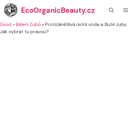
Přeskočit
EcoOrganicBeauty.cz
M
na
obsah
Úvod
»
Bělení Zubů
»
Protizánětlivá ústní voda a žluté zuby:
Jak vybrat tu pravou?