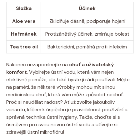
Složka
Účinek
Aloe vera
Zklidňuje dásně, podporuje hojení
Heřmánek
Protizánětlivý účinek, zmírňuje bolest
Tea tree oil
Baktericidní, pomáhá proti infekcím
Nakonec nezapomínejte na
chuť a uživatelský
komfort
. Vybírejte ústní vodu, která vám nejen
efektivně pomůže, ale také byste ji rádi používali. Mějte
na paměti, že některé výrobky mohou mít silnou
medicínskou chuť, která vám může způsobit nechuť.
Proč si neudělat radost? Ať už zvolíte jakoukoliv
variantu, klíčem k úspěchu je pravidelnost používání a
správná technika ústní hygieny. Takže, choďte si s
úsměvem pro svou novou ústní vodu a užívejte si
zdravější ústní mikroflóru!