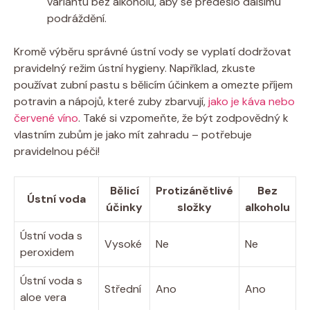
variantu bez alkoholu, aby se předešlo dalšímu
podráždění.
Kromě výběru správné ústní vody se vyplatí dodržovat
pravidelný režim ústní hygieny. Například, zkuste
používat zubní pastu s bělicím účinkem a omezte příjem
potravin a nápojů, které zuby zbarvují,
jako je káva nebo
červené víno
. Také si vzpomeňte, že být zodpovědný k
vlastním zubům je jako mít zahradu – potřebuje
pravidelnou péči!
Bělicí
Protizánětlivé
Bez
Ústní voda
účinky
složky
alkoholu
Ústní voda s
Vysoké
Ne
Ne
peroxidem
Ústní voda s
Střední
Ano
Ano
aloe vera