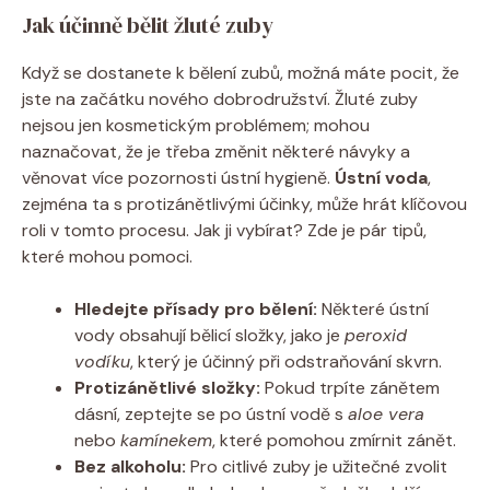
Jak účinně bělit žluté zuby
Když se dostanete k bělení zubů, možná máte pocit, že
jste na začátku nového dobrodružství. Žluté zuby
nejsou jen kosmetickým problémem; mohou
naznačovat, že je třeba změnit některé návyky a
věnovat více pozornosti ústní hygieně.
Ústní voda
,
zejména ta s protizánětlivými účinky, může hrát klíčovou
roli v tomto procesu. Jak ji vybírat? Zde je pár tipů,
které mohou pomoci.
Hledejte přísady pro bělení:
Některé ústní
vody obsahují bělicí složky, jako je
peroxid
vodíku
, který je účinný při odstraňování skvrn.
Protizánětlivé složky:
Pokud trpíte zánětem
dásní, zeptejte se po ústní vodě s
aloe vera
nebo
kamínekem
, které pomohou zmírnit zánět.
Bez alkoholu:
Pro citlivé zuby je užitečné zvolit