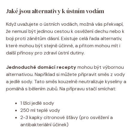
Jaké jsou alternativy k ústním vodám
Když uvažujete o ústních vodách, možná vás překvapí,
že nemusí být jedinou cestou k osvěžení dechu nebo k
boji proti zánětům dásní. Existuje celá řada alternativ,
které mohou být stejně účinné, a přitom mohou mít i
další přínosy pro zdraví ústní dutiny.
Jednoduché domácí recepty
mohou být výbornou
alternativou. Například si můžete připravit směs z vody
a jedlé sody. Tato směs kouzelně neutralizuje kyseliny a
pomáhá s bělením zubů. Na přípravu stačí smíchat:
1 lžíci jedlé sody
250 ml teplé vody
2-3 kapky citronové šťávy (pro osvěžení a
antibakteriální účinek)