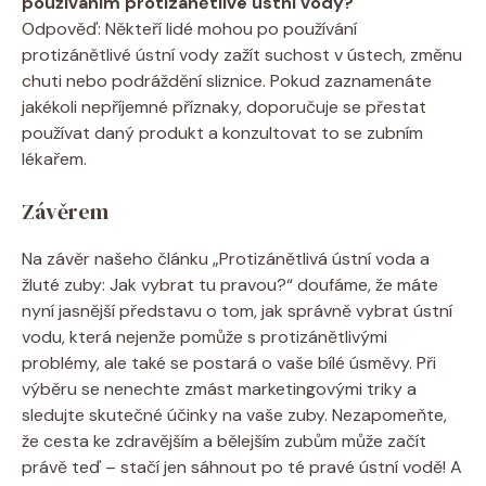
používáním protizánětlivé ústní vody?
Odpověď: Někteří lidé mohou po používání
protizánětlivé ústní vody zažít suchost v ústech, změnu
chuti nebo podráždění sliznice. Pokud zaznamenáte
jakékoli nepříjemné příznaky, doporučuje se přestat
používat daný produkt a konzultovat to se zubním
lékařem.
Závěrem
Na závěr našeho článku „Protizánětlivá ústní voda a
žluté zuby: Jak vybrat tu pravou?“ doufáme, že máte
nyní jasnější představu o tom, jak správně vybrat ústní
vodu, která nejenže pomůže s protizánětlivými
problémy, ale také se postará o vaše bílé úsměvy. Při
výběru se nenechte zmást marketingovými triky a
sledujte skutečné účinky na vaše zuby. Nezapomeňte,
že cesta ke zdravějším a bělejším zubům může začít
právě teď – stačí jen sáhnout po té pravé ústní vodě! A