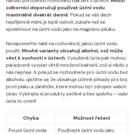
narušit přirozenou rovnováhu bakterií v ústech.
Mnozí
odborníci doporučují používat ústní vodu
maximálně dvakrát denně
. Pokud se váš dech
nepříjemně mění, je lepší oslovit zubaře než se
spolehnout na ústní vodu jako na magickou pilulku.
Nezapomeňte také na rozhodnutí, jakou ústní vodu
použít.
Mnohé varianty obsahují alkohol, což může
vést k suchosti v ústech.
Vysušené ústa pak mohou
paradoxně vyvolat větší množství bakterií, což si nikdo z
nás nepřeje. A pokud se rozhodnete pro ústní vodu bez
alkoholu, ujistěte se, že obsahuje účinné přísady pro boj
proti plaku a zánětům, které mohou být zdrojem vašich
obav. Vybírejte si produkty pečlivě a bez spěchu – vaše
ústa to ocení!
Chyba
Možnost řešení
Pouze ústní voda
Používejte ústní vodu jako