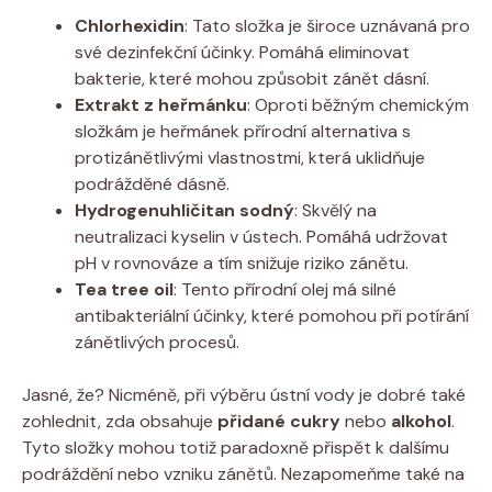
Chlorhexidin
: Tato složka je široce uznávaná pro
své dezinfekční účinky. Pomáhá eliminovat
bakterie, které mohou způsobit zánět dásní.
Extrakt z heřmánku
: Oproti běžným chemickým
složkám je heřmánek přírodní alternativa s
protizánětlivými vlastnostmi, která uklidňuje
podrážděné dásně.
Hydrogenuhličitan sodný
: Skvělý na
neutralizaci kyselin v ústech. Pomáhá udržovat
pH v rovnováze a tím snižuje riziko zánětu.
Tea tree oil
: Tento přírodní olej má silné
antibakteriální účinky, které pomohou při potírání
zánětlivých procesů.
Jasné, že? Nicméně, při výběru ústní vody je dobré také
zohlednit, zda obsahuje
přidané cukry
nebo
alkohol
.
Tyto složky mohou totiž paradoxně přispět k dalšímu
podráždění nebo vzniku zánětů. Nezapomeňme také na