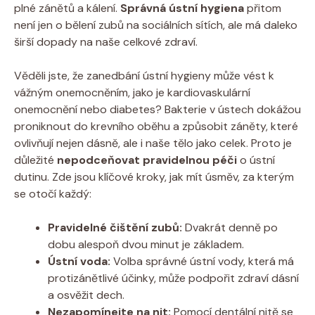
plné zánětů a kálení.
Správná ústní hygiena
přitom
není jen o bělení zubů na sociálních sítích, ale má daleko
širší dopady na naše celkové zdraví.
Věděli jste, že zanedbání ústní hygieny může vést k
vážným onemocněním, jako je kardiovaskulární
onemocnění nebo diabetes? Bakterie v ústech dokážou
proniknout do krevního oběhu a způsobit záněty, které
ovlivňují nejen dásně, ale i naše tělo jako celek. Proto je
důležité
nepodceňovat pravidelnou péči
o ústní
dutinu. Zde jsou klíčové kroky, jak mít úsměv, za kterým
se otočí každý:
Pravidelné čištění zubů:
Dvakrát denně po
dobu alespoň dvou minut je základem.
Ústní voda:
Volba správné ústní vody, která má
protizánětlivé účinky, může podpořit zdraví dásní
a osvěžit dech.
Nezapomínejte na nit:
Pomocí dentální nitě se