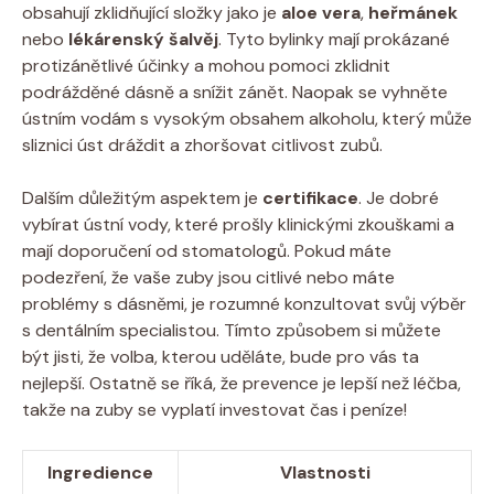
obsahují zklidňující složky jako je
aloe vera
,
heřmánek
nebo
lékárenský šalvěj
. Tyto bylinky mají prokázané
protizánětlivé účinky a mohou pomoci zklidnit
podrážděné dásně a snížit zánět. Naopak se vyhněte
ústním vodám s vysokým obsahem alkoholu, který může
sliznici úst dráždit a zhoršovat citlivost zubů.
Dalším důležitým aspektem je
certifikace
. Je dobré
vybírat ústní vody, které prošly klinickými zkouškami a
mají doporučení od stomatologů. Pokud máte
podezření, že vaše zuby jsou citlivé nebo máte
problémy s dásněmi, je rozumné konzultovat svůj výběr
s dentálním specialistou. Tímto způsobem si můžete
být jisti, že volba, kterou uděláte, bude pro vás ta
nejlepší. Ostatně se říká, že prevence je lepší než léčba,
takže na zuby se vyplatí investovat čas i peníze!
Ingredience
Vlastnosti