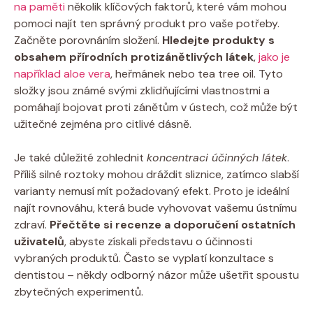
na paměti
několik klíčových faktorů, které vám mohou
pomoci najít ten správný produkt pro vaše potřeby.
Začněte porovnáním složení.
Hledejte produkty s
obsahem přírodních protizánětlivých látek
,
jako je
například aloe vera
, heřmánek nebo tea tree oil. Tyto
složky jsou známé svými zklidňujícími vlastnostmi a
pomáhají bojovat proti zánětům v ústech, což může být
užitečné zejména pro citlivé dásně.
Je také důležité zohlednit
koncentraci účinných látek
.
Příliš silné roztoky mohou dráždit sliznice, zatímco slabší
varianty nemusí mít požadovaný efekt. Proto je ideální
najít rovnováhu, která bude vyhovovat vašemu ústnímu
zdraví.
Přečtěte si recenze a doporučení ostatních
uživatelů
, abyste získali představu o účinnosti
vybraných produktů. Často se vyplatí konzultace s
dentistou – někdy odborný názor může ušetřit spoustu
zbytečných experimentů.