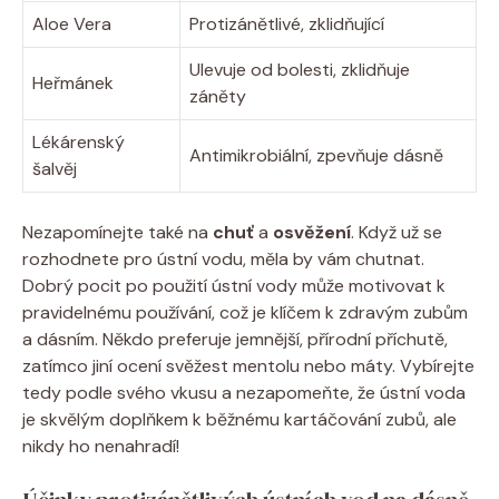
Aloe Vera
Protizánětlivé, zklidňující
Ulevuje od bolesti, zklidňuje
Heřmánek
záněty
Lékárenský
Antimikrobiální, zpevňuje dásně
šalvěj
Nezapomínejte také na
chuť
a
osvěžení
. Když už se
rozhodnete pro ústní vodu, měla by vám chutnat.
Dobrý pocit po použití ústní vody může motivovat k
pravidelnému používání, což je klíčem k zdravým zubům
a dásním. Někdo preferuje jemnější, přírodní příchutě,
zatímco jiní ocení svěžest mentolu nebo máty. Vybírejte
tedy podle svého vkusu a nezapomeňte, že ústní voda
je skvělým doplňkem k běžnému kartáčování zubů, ale
nikdy ho nenahradí!