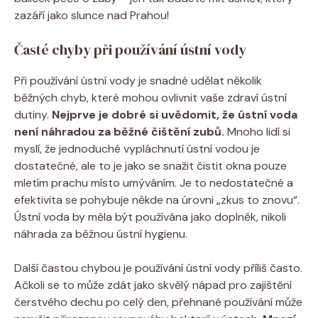
zazáří jako slunce nad Prahou!
Časté chyby při používání ústní vody
Při používání ústní vody je snadné udělat několik
běžných chyb, které mohou ovlivnit vaše zdraví ústní
dutiny.
Nejprve je dobré si uvědomit, že ústní voda
není náhradou za běžné čištění zubů.
Mnoho lidí si
myslí, že jednoduché vypláchnutí ústní vodou je
dostatečné, ale to je jako se snažit čistit okna pouze
mletím prachu místo umýváním. Je to nedostatečné a
efektivita se pohybuje někde na úrovni „zkus to znovu“.
Ústní voda by měla být používána jako doplněk, nikoli
náhrada za běžnou ústní hygienu.
Další častou chybou je používání ústní vody příliš často.
Ačkoli se to může zdát jako skvělý nápad pro zajištění
čerstvého dechu po celý den, přehnané používání může