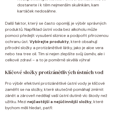
dostanete i k těm nejmenším skulinkám, kam
kartáček nedosáhne.
Další faktor, který se často opomíjí, je výběr správných
produktů. Například ústní voda bez alkoholu může
pomoci předejít vysušení sliznice a podpořit přirozenou
ochranu úst.
Vybírejte produkty
, které obsahují
přírodní složky a protizánětlivé látky, jako je aloe vera
nebo tea tree oil. Tím si nejen zlepšíte svůj úsměv, ale i
celkové zdraví – a to je poměrně skvělá výhra!
Klíčové složky protizánětlivých ústních vod
Pro výběr efektivní protizánětlivé ústní vody je klíčové
zaměřit se na složky, které skutečně pomáhají zmírnit
zánět a zároveň nedělají vaší ústní dutině víc škody než
užitku. Mezi
nejčastější a nejúčinnější složky
, které
bychom měli hledat, patří: