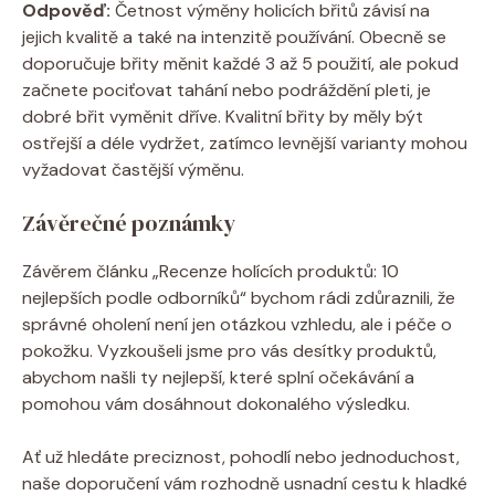
Odpověď:
Četnost výměny holicích břitů závisí na
jejich kvalitě a také na intenzitě používání. Obecně se
doporučuje břity měnit každé 3 až 5 použití, ale pokud
začnete pociťovat tahání nebo podráždění pleti, je
dobré břit vyměnit dříve. Kvalitní břity by měly být
ostřejší a déle vydržet, zatímco levnější varianty mohou
vyžadovat častější výměnu.
Závěrečné poznámky
Závěrem článku „Recenze holících produktů: 10
nejlepších podle odborníků“ bychom rádi zdůraznili, že
správné oholení není jen otázkou vzhledu, ale i péče o
pokožku. Vyzkoušeli jsme pro vás desítky produktů,
abychom našli ty nejlepší, které splní očekávání a
pomohou vám dosáhnout dokonalého výsledku.
Ať už hledáte preciznost, pohodlí nebo jednoduchost,
naše doporučení vám rozhodně usnadní cestu k hladké