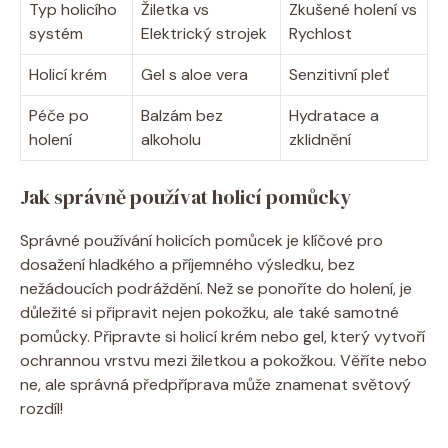
Typ holicího
Žiletka vs
Zkušené holení vs
systém
Elektrický strojek
Rychlost
Holicí krém
Gel s aloe vera
Senzitivní pleť
Péče po
Balzám bez
Hydratace a
holení
alkoholu
zklidnění
Jak správně používat holicí pomůcky
Správné používání holicích pomůcek je klíčové pro
dosažení hladkého a příjemného výsledku, bez
nežádoucích podráždění. Než se ponoříte do holení, je
důležité si připravit nejen pokožku, ale také samotné
pomůcky. Připravte si holicí krém nebo gel, který vytvoří
ochrannou vrstvu mezi žiletkou a pokožkou. Věříte nebo
ne, ale správná předpříprava může znamenat světový
rozdíl!