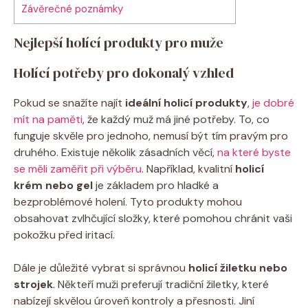
Závěrečné poznámky
Nejlepší holící produkty pro muže
Holící potřeby pro dokonalý vzhled
Pokud se snažíte najít
ideální holicí produkty
,
je dobré
mít na paměti
, že každý muž má jiné potřeby. To, co
funguje skvěle pro jednoho, nemusí být tím pravým pro
druhého. Existuje několik zásadních věcí,
na které byste
se měli zaměřit při výběru
. Například, kvalitní
holicí
krém nebo gel
je základem pro hladké a
bezproblémové holení. Tyto produkty mohou
obsahovat zvlhčující složky, které pomohou chránit vaši
pokožku před iritací.
Dále je důležité vybrat si správnou
holicí žiletku nebo
strojek
. Někteří muži preferují tradiční žiletky, které
nabízejí skvělou úroveň kontroly a přesnosti. Jiní