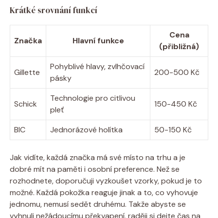
Krátké srovnání funkcí
Cena
Značka
Hlavní funkce
(přibližná)
Pohyblivé hlavy, zvlhčovací
Gillette
200-500 Kč
pásky
Technologie pro citlivou
Schick
150-450 Kč
pleť
BIC
Jednorázové holítka
50-150 Kč
Jak vidíte, každá značka má své místo na trhu a je
dobré mít na paměti i osobní preference. Než se
rozhodnete, doporučuji vyzkoušet vzorky, pokud je to
možné. Každá pokožka reaguje jinak a to, co vyhovuje
jednomu, nemusí sedět druhému. Takže abyste se
vyhnuli nežádoucímu překvapení, raději si dejte čas na