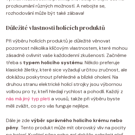
prozkoumání různých možností. A nebojte se,
rozhodování může být také zábava!
Důležité vlastnosti holících produktů
Při výběru holících produktů je důležité věnovat
pozornost několika klíčovým vlastnostem, které mohou
zásadně ovlivnit vaše každodenní zkušenosti. Začněme
třeba s
typem holicího systému
. Někdo preferuje
klasické žiletky, které sice vyžadují určitou zručnost, ale
dokážou poskytnout přehledné a blízké oholení. Na
druhou stranu elektrické holicí strojky jsou výbornou
volbou pro ty, kteří hledají rychlost a pohodlí. Každý z
nás má jiný typ pleti
a vousů, takže při výběru byste
měli zvážit, co pro vás funguje nejlépe.
Dále je zde
výběr správného holicího krému nebo
pěny
. Tento produkt může mít obrovský vliv na pocity
po holení. Kvalitní pěna nebo gel dokáže ochránit pleť