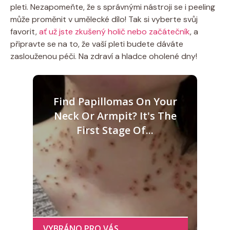
pleti. Nezapomeňte, že s správnými nástroji se i peeling
může proměnit v umělecké dílo! Tak si vyberte svůj
favorit,
ať už jste zkušený holič nebo začátečník
, a
připravte se na to, že vaší pleti budete dáváte
zaslouženou péči. Na zdraví a hladce oholené dny!
Find Papillomas On Your
Neck Or Armpit? It's The
First Stage Of...