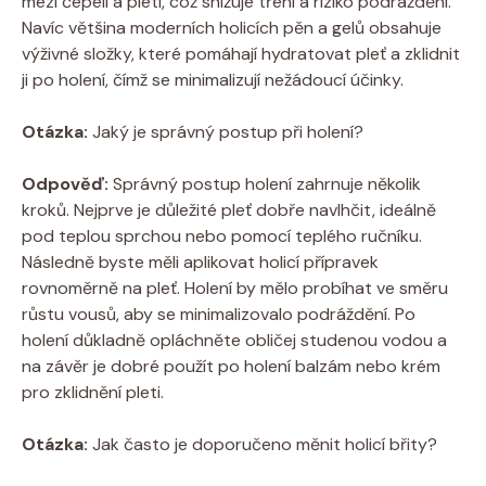
mezi čepelí a pletí, což snižuje tření a riziko podráždění.
Navíc většina moderních holicích pěn a gelů obsahuje
výživné složky, které pomáhají hydratovat pleť a zklidnit
ji po holení, čímž se minimalizují nežádoucí účinky.
Otázka:
Jaký je správný postup při holení?
Odpověď:
Správný postup holení zahrnuje několik
kroků. Nejprve je důležité pleť dobře navlhčit, ideálně
pod teplou sprchou nebo pomocí teplého ručníku.
Následně byste měli aplikovat holicí přípravek
rovnoměrně na pleť. Holení by mělo probíhat ve směru
růstu vousů, aby se minimalizovalo podráždění. Po
holení důkladně opláchněte obličej studenou vodou a
na závěr je dobré použít po holení balzám nebo krém
pro zklidnění pleti.
Otázka:
Jak často je doporučeno měnit holicí břity?