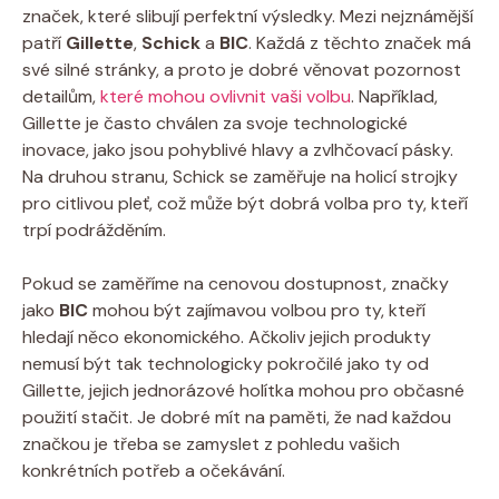
značek, které slibují perfektní výsledky. Mezi nejznámější
patří
Gillette
,
Schick
a
BIC
. Každá z těchto značek má
své silné stránky, a proto je dobré věnovat pozornost
detailům,
které mohou ovlivnit vaši volbu
. Například,
Gillette je často chválen za svoje technologické
inovace, jako jsou pohyblivé hlavy a zvlhčovací pásky.
Na druhou stranu, Schick se zaměřuje na holicí strojky
pro citlivou pleť, což může být dobrá volba pro ty, kteří
trpí podrážděním.
Pokud se zaměříme na cenovou dostupnost, značky
jako
BIC
mohou být zajímavou volbou pro ty, kteří
hledají něco ekonomického. Ačkoliv jejich produkty
nemusí být tak technologicky pokročilé jako ty od
Gillette, jejich jednorázové holítka mohou pro občasné
použití stačit. Je dobré mít na paměti, že nad každou
značkou je třeba se zamyslet z pohledu vašich
konkrétních potřeb a očekávání.