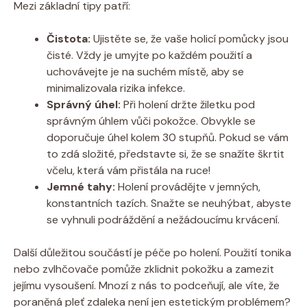
Mezi základní tipy patří:
Čistota:
Ujistěte se, že vaše holicí pomůcky jsou
čisté. Vždy je umyjte po každém použití a
uchovávejte je na suchém místě, aby se
minimalizovala rizika infekce.
Správný úhel:
Při holení držte žiletku pod
správným úhlem vůči pokožce. Obvykle se
doporučuje úhel kolem 30 stupňů. Pokud se vám
to zdá složité, představte si, že se snažíte škrtit
včelu, která vám přistála na ruce!
Jemné tahy:
Holení provádějte v jemných,
konstantních tazích. Snažte se neuhýbat, abyste
se vyhnuli podráždění a nežádoucímu krvácení.
Další důležitou součástí je péče po holení. Použití tonika
nebo zvlhčovače pomůže zklidnit pokožku a zamezit
jejímu vysoušení. Mnozí z nás to podceňují, ale víte, že
poraněná pleť zdaleka není jen estetickým problémem?