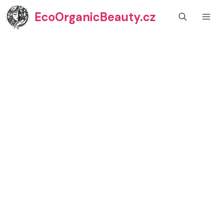
Přeskočit
EcoOrganicBeauty.cz
M
na
obsah