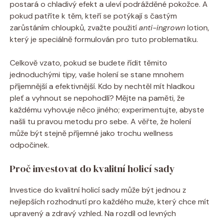
postará o chladivý efekt a uleví podrážděné pokožce. A
pokud patříte k těm, kteří se potýkají s častým
zarůstáním chloupků, zvažte použití
anti-ingrown
lotion,
který je speciálně formulován pro tuto problematiku.
Celkově vzato, pokud se budete řídit těmito
jednoduchými tipy, vaše holení se stane mnohem
příjemnější a efektivnější. Kdo by nechtěl mít hladkou
pleť a vyhnout se nepohodlí? Mějte na paměti, že
každému vyhovuje něco jiného; experimentujte, abyste
našli tu pravou metodu pro sebe. A věřte, že holení
může být stejně příjemné jako trochu wellness
odpočinek.
Proč investovat do kvalitní holicí sady
Investice do kvalitní holicí sady může být jednou z
nejlepších rozhodnutí pro každého muže, který chce mít
upravený a zdravý vzhled. Na rozdíl od levných