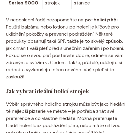
Series 9000
strojek
stanice
V neposlední řadě nezapomeňte na
po-holící péči
.
Použití balzámu nebo lotionu po holení je klíčové pro
uklidnění pokožky a prevenci podráždění. Některé
produkty obsahují také SPF, takže je to skvělý způsob,
jak chránit vaši pleť před slunečním zářením i po holení.
Pokud se o svou pleť postaráte dobře, odmění se vám
zdravým a svěžím vzhledem. Takže, přátelé, udělejte si
radost a vyzkoušejte něco nového. Vaše pleť si to
zaslouží!
Jak vybrat ideální holicí strojek
Výběr správného holicího strojku může být jako hledání
té nejlepší pizzerie ve městě – je potřeba znát své
preference a co vlastně hledáte. Možná preferujete
hladší holení bez podráždění pleti, nebo máte citlivou
pokožku a bojíte se zarůstajících vousů? Když