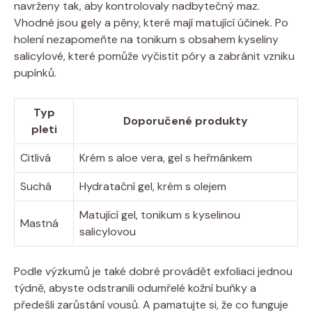
navrženy tak, aby kontrolovaly nadbytečný maz.
Vhodné jsou gely a pěny, které mají matující účinek. Po
holení nezapomeňte na tonikum s obsahem kyseliny
salicylové, které pomůže vyčistit póry a zabránit vzniku
pupínků.
Typ
Doporučené produkty
pleti
Citlivá
Krém s aloe vera, gel s heřmánkem
Suchá
Hydratační gel, krém s olejem
Matující gel, tonikum s kyselinou
Mastná
salicylovou
Podle výzkumů je také dobré provádět exfoliaci jednou
týdně, abyste odstranili odumřelé kožní buňky a
předešli zarůstání vousů. A pamatujte si, že co funguje