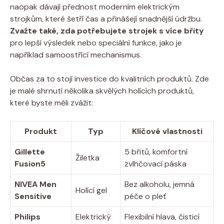
naopak dávají přednost moderním elektrickým
strojkům, které šetří čas a přinášejí snadnější údržbu.
Zvažte také, zda potřebujete strojek s více břity
pro lepší výsledek nebo speciální funkce, jako je
například samoostřící mechanismus.
Občas za to stojí investice do kvalitních produktů. Zde
je malé shrnutí několika skvělých holících produktů,
které byste měli zvážit:
Produkt
Typ
Klíčové vlastnosti
Gillette
5 břitů, komfortní
Žiletka
Fusion5
zvlhčovací páska
NIVEA Men
Bez alkoholu, jemná
Holící gel
Sensitive
péče o pleť
Philips
Elektrický
Flexibilní hlava, čisticí