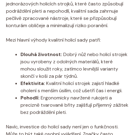
jednorázových holicích strojků, které často způsobují
podráždění pleti a nepohodlí, kvalitní sada zahrnuje
pečlivě zpracované nástroje, které se přizpůsobují
konturám obličeje a minimalizují riziko poranění.
Mezi hlavní výhody kvalitní holicí sady patří:
Dlouhá životnost:
Dobrý nůž nebo holicí strojek
jsou vyrobeny z odolných materiálů, které
mohou sloužit roky, zatímco levnější varianty
skončí v koši za pár týdnů.
Efektivita:
Kvalitní holicí strojek zajistí hladké
oholení s menším úsilím, což ušetří čas i energii.
Pohodlí:
Ergonomicky navržené rukojeti a
precizně tvarované břity zajišťují příjemný zážitek
bez podráždění pleti.
Navíc, investice do holicí sady není jen o funkčnosti.
Může to být také osobní vyjádření. Značky často