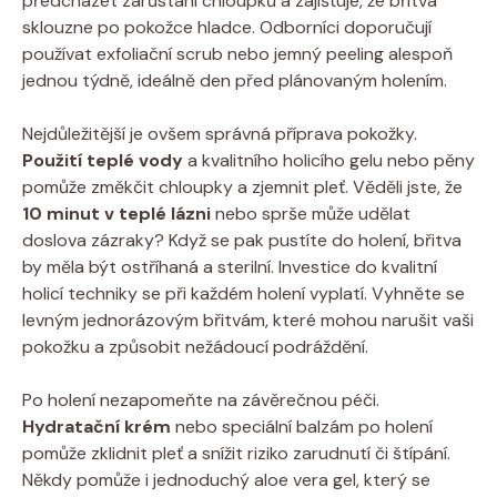
předcházet zarůstání chloupků a zajišťuje, že břitva
sklouzne po pokožce hladce. Odborníci doporučují
používat exfoliační scrub nebo jemný peeling alespoň
jednou týdně, ideálně den před plánovaným holením.
Nejdůležitější je ovšem správná příprava pokožky.
Použití teplé vody
a kvalitního holicího gelu nebo pěny
pomůže změkčit chloupky a zjemnit pleť. Věděli jste, že
10 minut v teplé lázni
nebo sprše může udělat
doslova zázraky? Když se pak pustíte do holení, břitva
by měla být ostříhaná a sterilní. Investice do kvalitní
holicí techniky se při každém holení vyplatí. Vyhněte se
levným jednorázovým břitvám, které mohou narušit vaši
pokožku a způsobit nežádoucí podráždění.
Po holení nezapomeňte na závěrečnou péči.
Hydratační krém
nebo speciální balzám po holení
pomůže zklidnit pleť a snížit riziko zarudnutí či štípání.
Někdy pomůže i jednoduchý aloe vera gel, který se