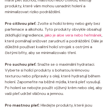
máte pleť suchou, mastnou nebo citlivou, existují
produkty, které vám mohou usnadnit holení a
minimalizovat riziko podráždění.
Pro citlivou pleť:
Zvolte si holící krémy nebo gely bez
parfemace a alkoholu. Tyto produkty obvykle obsahují
zklidňující ingredience,
jako je aloe vera nebo heřmánek
,
které pomáhají snižovat zarudnutí a podráždění. Dále je
důležité používat kvalitní holicí strojek s ostrými a
čistými břity, aby se minimalizovalo tření.
Pro suchou pleť:
Snažte se o maximální hydrataci.
Vyberte si holící produkty s bohatou krémovou
texturou nebo přípravky s oleji, které hydratují během
holení. Zapomeňte na běžné mýdla, která pleť vysušují.
Po holení se nebojte použít výživný krém nebo olej, aby
vaši pleť udržel vláčnou a jemnou.
Pro mastnou pleť:
Hledejte produkty, které jsou