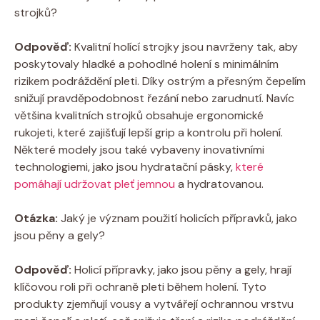
strojků?
Odpověď:
Kvalitní holící strojky jsou navrženy tak, aby
poskytovaly hladké a pohodlné holení s minimálním
rizikem podráždění pleti. Díky ostrým a přesným čepelím
snižují pravděpodobnost řezání nebo zarudnutí. Navíc
většina kvalitních strojků obsahuje ergonomické
rukojeti, které zajišťují lepší grip a kontrolu při holení.
Některé modely jsou také vybaveny inovativními
technologiemi, jako jsou hydratační pásky,
které
pomáhají udržovat pleť jemnou
a hydratovanou.
Otázka:
Jaký je význam použití holicích přípravků, jako
jsou pěny a gely?
Odpověď:
Holicí přípravky, jako jsou pěny a gely, hrají
klíčovou roli při ochraně pleti během holení. Tyto
produkty zjemňují vousy a vytvářejí ochrannou vrstvu