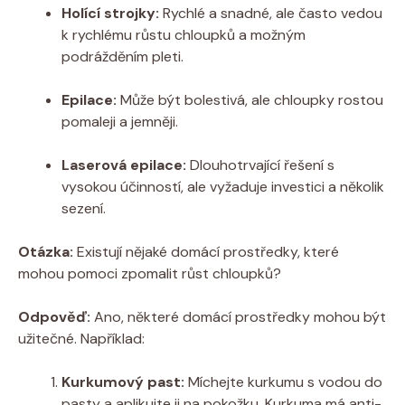
Holící strojky:
Rychlé a snadné, ale často vedou
k rychlému růstu chloupků a možným
podrážděním pleti.
Epilace:
Může být bolestivá, ale chloupky rostou
pomaleji a jemněji.
Laserová epilace:
Dlouhotrvající řešení s
vysokou účinností, ale vyžaduje investici a několik
sezení.
Otázka:
Existují nějaké domácí prostředky, které
mohou pomoci zpomalit růst chloupků?
Odpověď:
Ano, některé domácí prostředky mohou být
užitečné. Například:
Kurkumový past:
Míchejte kurkumu s vodou do
pasty a aplikujte ji na pokožku. Kurkuma má anti-