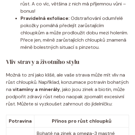
růst. A co víc, většina z nich má příjemnou vůni –
bonus!
Pravidelná exfoliace:
Odstraňování odumřelé
pokožky pomáhá předejít zarůstajícím
chloupkům a může prodloužit dobu mezi holením.
Přece jen, méně zarůstajících chloupků znamená
méně bolestných situací s pinzetou.
Vliv stravy a životního stylu
Možná to zní jako klišé, ale vaše strava může mít vliv na
růst chloupků. Například, konzumace potravin bohatých
na
vitamíny a minerály
, jako jsou zinek a biotin, může
podpořit zdravý růst nebo naopak zpomalit excesivní
růst. Můžete si vyzkoušet zahrnout do jídelníčku:
Potravina
Přínos pro růst chloupků
Bohaté na zinek a omega-3 mastné