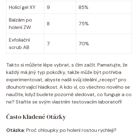
Holící gel XY
9
85%
Balzám po
8
75%
holení ZW
Exfoliační
7
70%
scrub AB
Takto si můžete lépe vybrat, s čím začít. Pamatujte, že
každý má jiný typ pokožky, takže může být potřeba
experimentovat, abyste našli svůj ideální „recept“ pro
dlouhotrvající hladkost. A kdo ví, co všechno nového se
naučíte, když budete pozorně sledovat, co funguje a co
ne? Staňte se svým vlastním testovacím laboratoří!
Často Kladené Otázky
Otázka:
Proč chloupky po holení rostou rychleji?