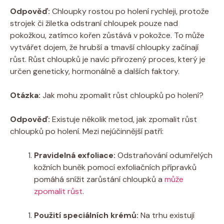
Odpověď:
Chloupky rostou po holení rychleji, protože
strojek či žiletka odstraní chloupek pouze nad
pokožkou, zatímco kořen zůstává v pokožce. To může
vytvářet dojem, že hrubší a tmavší chloupky začínají
růst. Růst chloupků je navíc přirozený proces, který je
určen geneticky, hormonálně a dalších faktory.
Otázka:
Jak mohu zpomalit růst chloupků po holení?
Odpověď:
Existuje několik metod, jak zpomalit růst
chloupků po holení. Mezi nejúčinnější patří:
Pravidelná exfoliace:
Odstraňování odumřelých
kožních buněk pomocí exfoliačních přípravků
pomáhá snížit zarůstání chloupků a
může
zpomalit růst
.
Použití speciálních krémů:
Na trhu existují