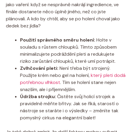
jako vaření: když se nesprávně nakrájí ingredience, ve
finále dostanete něco úplně jiného, než co jste
plánovali. A kdo by chtěl, aby se po holení choval jako
dedek bez jídla?
Použití správného směru holení:
Holte v
souladu s růstem chloupků. Tímto způsobem
minimalizujete podráždění pleti a redukujete
riziko zarůstání chloupků, které umí potrápit.
Zvlhčování pleti:
Není třeba být strojený.
Použijte krém nebo gel na holení,
který pleti dodá
potřebnou vlhkost
. Tím se holení stane nejen
snazším, ale i příjemnějším.
Údržba strojku:
Čistěte svůj holicí strojek a
pravidelně měňte břitvy. Jak se říká, starostí o
nástroje se staráte i o výsledky – změníte tak
pomyslný cirkus na elegantní balet!
Je také dobré zmínit, že další faktory mohou ovlivnit