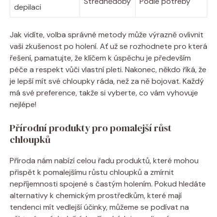
Střednědobý
Podle potřeby
depilaci
Jak vidíte, volba správné metody může výrazně ovlivnit
vaši zkušenost po holení. Ať už se rozhodnete pro která
řešení, pamatujte, že klíčem k úspěchu je především
péče a respekt vůči vlastní pleti. Nakonec, někdo říká, že
je lepší mít své chloupky ráda, než za ně bojovat. Každý
má své preference, takže si vyberte, co vám vyhovuje
nejlépe!
Přírodní produkty pro pomalejší růst
chloupků
Příroda nám nabízí celou řadu produktů, které mohou
přispět k pomalejšímu růstu chloupků a zmírnit
nepříjemnosti spojené s častým holením. Pokud hledáte
alternativy k chemickým prostředkům, které mají
tendenci mít vedlejší účinky, můžeme se podívat na