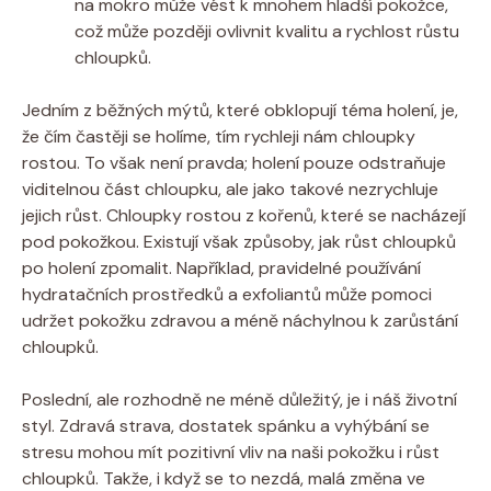
na mokro může vést k mnohem hladší pokožce,
což může později ovlivnit kvalitu a rychlost růstu
chloupků.
Jedním z běžných mýtů, které obklopují téma holení, je,
že čím častěji se holíme, tím rychleji nám chloupky
rostou. To však není pravda; holení pouze odstraňuje
viditelnou část chloupku, ale jako takové nezrychluje
jejich růst. Chloupky rostou z kořenů, které se nacházejí
pod pokožkou. Existují však způsoby, jak růst chloupků
po holení zpomalit. Například, pravidelné používání
hydratačních prostředků a exfoliantů může pomoci
udržet pokožku zdravou a méně náchylnou k zarůstání
chloupků.
Poslední, ale rozhodně ne méně důležitý, je i náš životní
styl. Zdravá strava, dostatek spánku a vyhýbání se
stresu mohou mít pozitivní vliv na naši pokožku i růst
chloupků. Takže, i když se to nezdá, malá změna ve