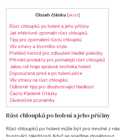
Obsah článku
[
skrýt
]
Růst chloupků po holení a jeho příčiny
Jak efektivně zpomalit růst chloupků
Tipy pro zpomalení růstu chloupků
Vliv stravy a životního stylu
Přehled metod pro zdloužení hladké pokožky
Přírodní produkty pro pomalejší růst chloupků
Jakou roli hraje správná technika holení
Doporučená před a po holení péče
Vliv stravy na růst chloupků
Odborné tipy pro dlouhotrvající hladkost
Často Kladené Otázky
Závěrečné poznámky
Růst chloupků po holení a jeho příčiny
Růst chloupků po holení může být pro mnohé z nás
frustrující záležitostí. Když se snažíme dosáhnout