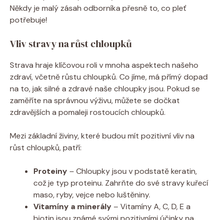
Někdy je malý zásah odborníka přesně to, co pleť
potřebuje!
Vliv stravy na růst chloupků
Strava hraje klíčovou roli v mnoha aspektech našeho
zdraví, včetně růstu chloupků. Co jíme, má přímý dopad
na to, jak silné a zdravé naše chloupky jsou. Pokud se
zaměříte na správnou výživu, můžete se dočkat
zdravějších a pomaleji rostoucích chloupků.
Mezi základní živiny, které budou mít pozitivní vliv na
růst chloupků, patří:
Proteiny
– Chloupky jsou v podstatě keratin,
což je typ proteinu. Zahrňte do své stravy kuřecí
maso, ryby, vejce nebo luštěniny.
Vitamíny a minerály
– Vitamíny A, C, D, E a
biotin jsou známé svými pozitivními účinky na