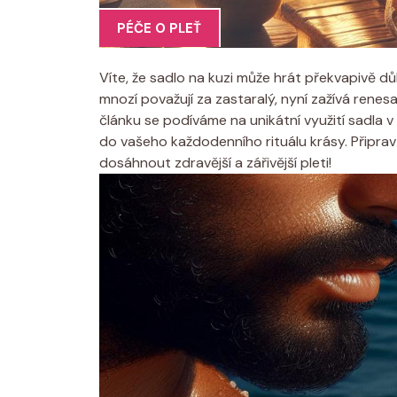
PÉČE O PLEŤ
Víte, že sadlo na kuzi může hrát překvapivě důl
mnozí považují za zastaralý, nyní zažívá renes
článku se podíváme na unikátní využití sadla v 
do vašeho každodenního rituálu krásy. Připra
dosáhnout zdravější a zářivější pleti!