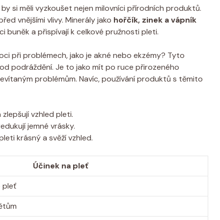
rý by si měli vyzkoušet nejen milovníci přírodních produktů.
před vnějšími vlivy. Minerály jako
hořčík, zinek a vápník
i buněk a přispívají k celkové pružnosti pleti.
moci při problémech, jako je akné nebo ekzémy? Tyto
 od podráždění. Je to jako mít po ruce přirozeného
 nevítaným problémům. Navíc, používání produktů s těmito
lepšují vzhled pleti.
redukují jemné vrásky.
pleti krásný a svěží vzhled.
Účinek na pleť
 pleť
nětům