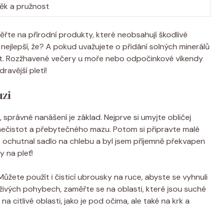
ěk a pružnost
ěřte na přírodní produkty, které neobsahují škodlivé
 nejlepší, že? A pokud uvažujete o přidání solných minerálů
at. Rozžhavené večery u moře nebo odpočinkové víkendy
ravější pletí!
uzi
, správné nanášení je základ. Nejprve si umyjte obličej
 nečistot a přebytečného mazu. Potom si připravte malé
é ochutnal sadlo na chlebu a byl jsem příjemně překvapen
y na pleť!
 Můžete použít i čisticí ubrousky na ruce, abyste se vyhnuli
uživých pohybech, zaměřte se na oblasti, které jsou suché
 citlivé oblasti, jako je pod očima, ale také na krk a