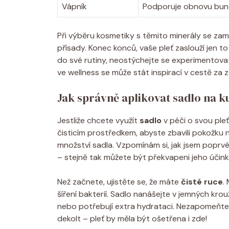
Vápník
Podporuje obnovu bun
Při výběru kosmetiky s těmito minerály se zam
přísady. Konec konců, vaše pleť zaslouží jen to
do své rutiny, neostýchejte se experimentov
ve wellness se může stát inspirací v cestě za zd
Jak správně aplikovat sadlo na k
Jestliže chcete využít
sadlo
v péči o svou pleť
čisticím prostředkem, abyste zbavili pokožku
množství sadla. Vzpomínám si, jak jsem poprv
– stejně tak můžete být překvapeni jeho účink
Než začnete, ujistěte se, že máte
čisté ruce
.
šíření bakterií. Sadlo nanášejte v jemných kro
nebo potřebují extra hydrataci. Nezapomeňte na
dekolt – pleť by měla být ošetřena i zde!