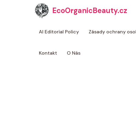
Přeskočit
EcoOrganicBeauty.cz
na
obsah
AI Editorial Policy
Zásady ochrany oso
Kontakt
O Nás