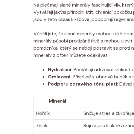
Na pleť mají slané minerály fascinující vliv, kte
Vytvářejí jakýsi přírodní štít, chránící pokožku 
jsou v této oblasti klíčové, podporují regenerac
Věděli jste, že slané minerály mohou také po
minerály působí protizánětlivě a mohou ulevit
pomocníka, který se nebojí postavit se proti
minerály z often můžete očekávat:
Hydrataci:
Pomáhají udržovat vlhkost a z
Omlazení:
Přispívají k obnově buněk a 
Podporu zdravého tónu pleti:
Dávají 
Minerál
Hořčík
Snižuje stres a zklidňuje
Zinek
Bojuje proti akné a zá