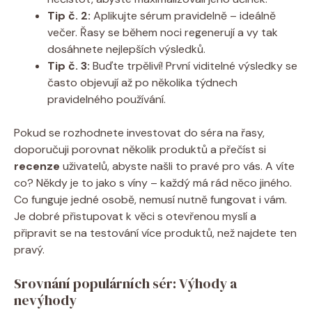
Tip č. 2:
Aplikujte sérum pravidelně – ideálně
večer. Řasy se během noci regenerují a vy tak
dosáhnete nejlepších výsledků.
Tip č. 3:
Buďte trpěliví! První viditelné výsledky se
často objevují až po několika týdnech
pravidelného používání.
Pokud se rozhodnete investovat do séra na řasy,
doporučuji porovnat několik produktů a přečíst si
recenze
uživatelů, abyste našli to pravé pro vás. A víte
co? Někdy je to jako s víny – každý má rád něco jiného.
Co funguje jedné osobě, nemusí nutně fungovat i vám.
Je dobré přistupovat k věci s otevřenou myslí a
připravit se na testování více produktů, než najdete ten
pravý.
Srovnání populárních sér: Výhody a
nevýhody