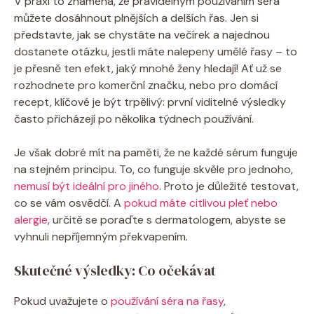
V praxi to znamená, že pravidelným používáním séra
můžete dosáhnout plnějších a delších řas. Jen si
představte, jak se chystáte na večírek a najednou
dostanete otázku, jestli máte nalepeny umělé řasy – to
je přesně ten efekt, jaký mnohé ženy hledají! Ať už se
rozhodnete pro komerční značku, nebo pro domácí
recept, klíčové je být trpělivý: první viditelné výsledky
často přicházejí po několika týdnech používání.
Je však dobré mít na paměti, že ne každé sérum funguje
na stejném principu. To, co funguje skvěle pro jednoho,
nemusí být ideální pro jiného
. Proto je důležité testovat,
co se vám osvědčí. A
pokud máte citlivou pleť nebo
alergie
, určitě se poraďte s dermatologem, abyste se
vyhnuli nepříjemným překvapením.
Skutečné výsledky: Co očekávat
Pokud uvažujete o
používání séra na řasy
,