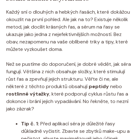
Každý sní o dlouhých a hebkých řasách, které dokážou
okouzlit na první pohled. Ale jak na to? Existuje několik
metod, jak docílit krásných řas, a sérum na řasy se
ukazuje jako jedna z nejefektivnějších možností. Bez
obav, nezapomenu na vaše oblíbené triky a tipy, které
můžete vyzkoušet doma.
Než se pustíme do doporučení, je dobré vědět, jak séra
fungují. Většina z nich obsahuje složky, které stimulují
růst řas a zpevňují jejich strukturu. Věřte či ne, ale
některé z těchto produktů obsahují
peptidy
nebo
rostlinné výtažky
, které podporují cyklus růstu řas a
dokonce i brání jejich vypadávání. No řekněte, to nezní
jako zázrak?
Tip č. 1:
Před aplikací séra je důležité řasy
důkladně vyčistit. Zbavte se zbytků make-upu a
nečistot, abyste maximalizovali jeho účinek.