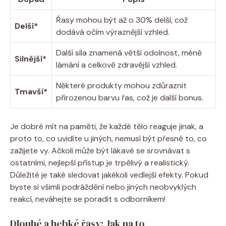
Řasy mohou být až o 30% delší, což
Delší*
dodává očím výraznější vzhled.
Další síla znamená větší odolnost, méně
Silnější*
lámání a celkově zdravější vzhled.
Některé produkty mohou zdůraznit
Tmavší*
přirozenou barvu řas, což je další bonus.
Je dobré mít na paměti, že každé tělo reaguje jinak, a
proto to, co uvidíte u jiných, nemusí být přesně to, co
zažijete vy. Ačkoli může být lákavé se srovnávat s
ostatními, nejlepší přístup je trpělivý a realistický.
Důležité je také sledovat jakékoli vedlejší efekty. Pokud
byste si všimli podráždění nebo jiných neobvyklých
reakcí, neváhejte se poradit s odborníkem!
Dlouhé a hebké řasy: Jak na to