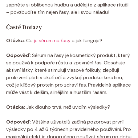
zapněte si oblíbenou hudbu a udělejte z aplikace rituál
– povzbudíte tím nejen řasy, ale i svou náladu!
Časté Dotazy
Otázka:
Co
je sérum na řasy
a jak funguje?
Odpověď:
Sérum na řasy je kosmetický produkt, který
se používá k podpoře růstu a zpevnění řas. Obsahuje
aktivní látky, které stimulují vlasové folikuly, zlepšují
prokrvení pleti v okolí očí a zvyšují produkci keratinu,
což je klíčový protein pro zdraví řas. Pravidelná aplikace
může vést k delším, silnějším a hustším řasám.
Otázka:
Jak dlouho trvá, než uvidím výsledky?
Odpověď:
Většina uživatelů začíná pozorovat první
výsledky po 4 až 6 týdnech pravidelného používání. Pro
maximální efekt je doporučeno používat sérum po dobu