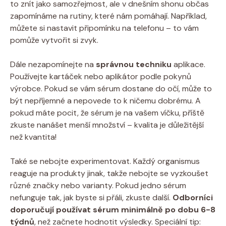
to znít jako samozřejmost, ale v dnešním shonu občas
zapomínáme na rutiny, které nám pomáhají. Například,
můžete si nastavit připomínku na telefonu – to vám
pomůže vytvořit si zvyk.
Dále nezapomínejte na
správnou techniku
aplikace.
Používejte kartáček nebo aplikátor podle pokynů
výrobce. Pokud se vám sérum dostane do očí, může to
být nepříjemné a nepovede to k ničemu dobrému. A
pokud máte pocit, že sérum je na vašem víčku, příště
zkuste nanášet menší množství – kvalita je důležitější
než kvantita!
Také se nebojte experimentovat. Každý organismus
reaguje na produkty jinak, takže nebojte se vyzkoušet
různé značky nebo varianty. Pokud jedno sérum
nefunguje tak, jak byste si přáli, zkuste další.
Odborníci
doporučují používat sérum minimálně po dobu 6-8
týdnů
, než začnete hodnotit výsledky. Speciální tip: