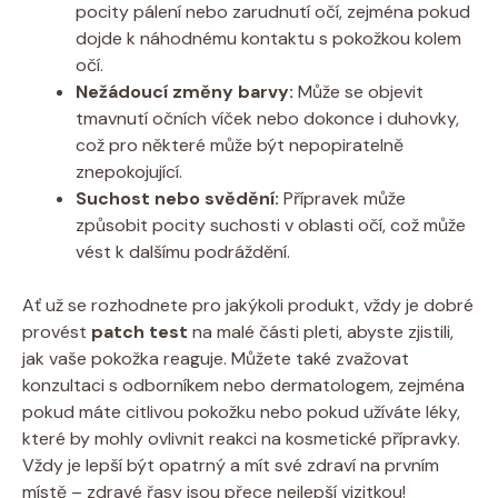
pocity pálení nebo zarudnutí očí, zejména pokud
dojde k náhodnému kontaktu s pokožkou kolem
očí.
Nežádoucí změny barvy:
Může se objevit
tmavnutí očních víček nebo dokonce i duhovky,
což pro některé může být nepopiratelně
znepokojující.
Suchost nebo svědění:
Přípravek může
způsobit pocity suchosti v oblasti očí, což může
vést k dalšímu podráždění.
Ať už se rozhodnete pro jakýkoli produkt, vždy je dobré
provést
patch test
na malé části pleti, abyste zjistili,
jak vaše pokožka reaguje. Můžete také zvažovat
konzultaci s odborníkem nebo dermatologem, zejména
pokud máte citlivou pokožku nebo pokud užíváte léky,
které by mohly ovlivnit reakci na kosmetické přípravky.
Vždy je lepší být opatrný a mít své zdraví na prvním
místě – zdravé řasy jsou přece nejlepší vizitkou!