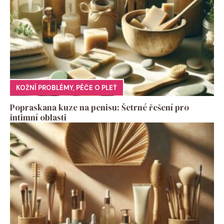
KOŽNÍ PROBLÉMY
,
PÉČE O PLEŤ
Popraskana kuze na penisu: Šetrné řešení pro
intimní oblasti