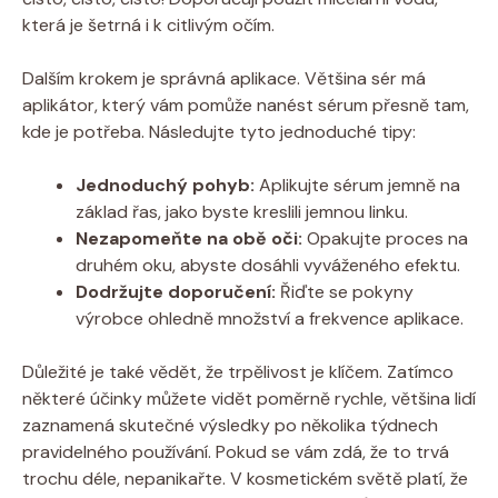
která je šetrná i k citlivým očím.
Dalším krokem je správná aplikace. Většina sér má
aplikátor, který vám pomůže nanést sérum přesně tam,
kde je potřeba. Následujte tyto jednoduché tipy:
Jednoduchý pohyb:
Aplikujte sérum jemně na
základ řas, jako byste kreslili jemnou linku.
Nezapomeňte na obě oči:
Opakujte proces na
druhém oku, abyste dosáhli vyváženého efektu.
Dodržujte doporučení:
Řiďte se pokyny
výrobce ohledně množství a frekvence aplikace.
Důležité je také vědět, že trpělivost je klíčem. Zatímco
některé účinky můžete vidět poměrně rychle, většina lidí
zaznamená skutečné výsledky po několika týdnech
pravidelného používání. Pokud se vám zdá, že to trvá
trochu déle, nepanikařte. V kosmetickém světě platí, že