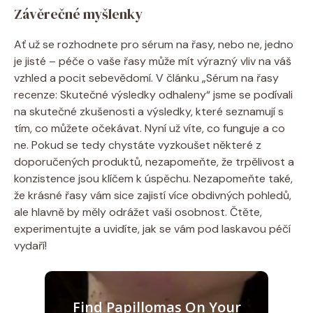
Závěrečné myšlenky
Ať už se rozhodnete pro sérum na řasy, nebo ne, jedno
je jisté – péče o vaše řasy může mít výrazný vliv na váš
vzhled a pocit sebevědomí. V článku „Sérum na řasy
recenze: Skutečné výsledky odhaleny“ jsme se podívali
na skutečné zkušenosti a výsledky, které seznamují s
tím, co můžete očekávat. Nyní už víte, co funguje a co
ne. Pokud se tedy chystáte vyzkoušet některé z
doporučených produktů, nezapomeňte, že trpělivost a
konzistence jsou klíčem k úspěchu. Nezapomeňte také,
že krásné řasy vám sice zajistí více obdivných pohledů,
ale hlavně by měly odrážet vaši osobnost. Čtěte,
experimentujte a uvidíte, jak se vám pod laskavou péčí
vydaří!
Find Papillomas On Your