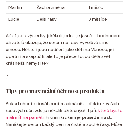
Martin
Žádná změna
1 měsíc
Lucie
Delší řasy
3 měsíce
Ať už jsou výsledky jakékoli, jedno je jasné – hodnocení
uživatelů ukazuje, že sérum na řasy vyvolává silné
emoce. Někteří jsou nadšení jako děti na Vánoce, jiní
opatrní a skeptičtí, ale to je přece to, co dělá svět
krásnější, nemyslíte?
„`
Tipy pro maximální účinnost produktu
Pokud chcete dosáhnout maximálního efektu z vašich
řasových sér, zde je několik užitečných tipů,
které byste
měli mít na paměti
. Prvním krokem je
pravidelnost
.
Nanášejte sérum každý den na čisté a suché řasy. Může