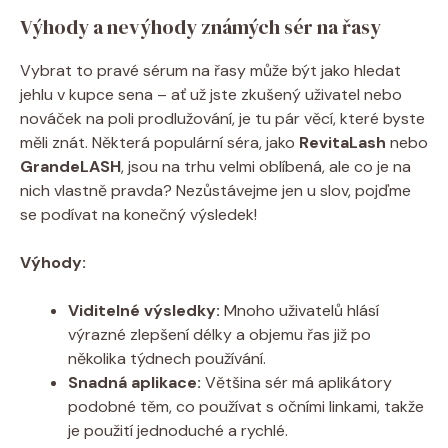
Výhody a nevýhody známých sér na řasy
Vybrat to pravé sérum na řasy může být jako hledat
jehlu v kupce sena – ať už jste zkušený uživatel nebo
nováček na poli prodlužování, je tu pár věcí, které byste
měli znát. Některá populární séra, jako
RevitaLash
nebo
GrandeLASH
, jsou na trhu velmi oblíbená, ale co je na
nich vlastně pravda? Nezůstávejme jen u slov, pojďme
se podívat na konečný výsledek!
Výhody:
Viditelné výsledky:
Mnoho uživatelů hlásí
výrazné zlepšení délky a objemu řas již po
několika týdnech používání.
Snadná aplikace:
Většina sér má aplikátory
podobné těm, co používat s očními linkami, takže
je použití jednoduché a rychlé.