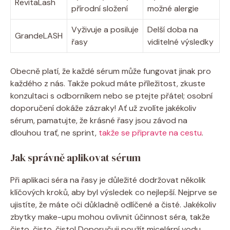
RevitaLash
přírodní složení
možné alergie
Vyživuje a posiluje
Delší doba na
GrandeLASH
řasy
viditelné výsledky
Obecně platí, že každé sérum může fungovat jinak pro
každého z nás. Takže pokud máte příležitost, zkuste
konzultaci s odborníkem nebo se ptejte přátel; osobní
doporučení dokáže zázraky! Ať už zvolíte jakékoliv
sérum, pamatujte, že krásné řasy jsou závod na
dlouhou trať, ne sprint,
takže se připravte na cestu
.
Jak správně aplikovat sérum
Při aplikaci séra na řasy je důležité dodržovat několik
klíčových kroků, aby byl výsledek co nejlepší. Nejprve se
ujistíte, že máte oči důkladně odlíčené a čisté. Jakékoliv
zbytky make-upu mohou ovlivnit účinnost séra, takže
čisto, čisto, čisto! Doporučuji použít micelární vodu,