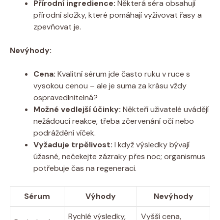
Přírodní ingredience:
Některá séra obsahují
přírodní složky, které pomáhají vyživovat řasy a
zpevňovat je.
Nevýhody:
Cena:
Kvalitní sérum jde často ruku v ruce s
vysokou cenou – ale je suma za krásu vždy
ospravedlnitelná?
Možné vedlejší účinky:
Někteří uživatelé uvádějí
nežádoucí reakce, třeba zčervenání očí nebo
podráždění víček.
Vyžaduje trpělivost:
I když výsledky bývají
úžasné, nečekejte zázraky přes noc; organismus
potřebuje čas na regeneraci.
Sérum
Výhody
Nevýhody
Rychlé výsledky,
Vyšší cena,