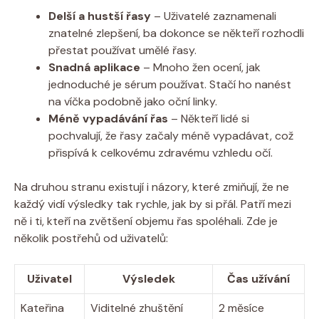
Delší a hustší řasy
– Uživatelé zaznamenali
znatelné zlepšení, ba dokonce se někteří rozhodli
přestat používat umělé řasy.
Snadná aplikace
– Mnoho žen ocení, jak
jednoduché je sérum používat. Stačí ho nanést
na víčka podobně jako oční linky.
Méně vypadávání řas
– Někteří lidé si
pochvalují, že řasy začaly méně vypadávat, což
přispívá k celkovému zdravému vzhledu očí.
Na druhou stranu existují i názory, které zmiňují, že ne
každý vidí výsledky tak rychle, jak by si přál. Patří mezi
ně i ti, kteří na zvětšení objemu řas spoléhali. Zde je
několik postřehů od uživatelů:
Uživatel
Výsledek
Čas užívání
Kateřina
Viditelné zhuštění
2 měsíce