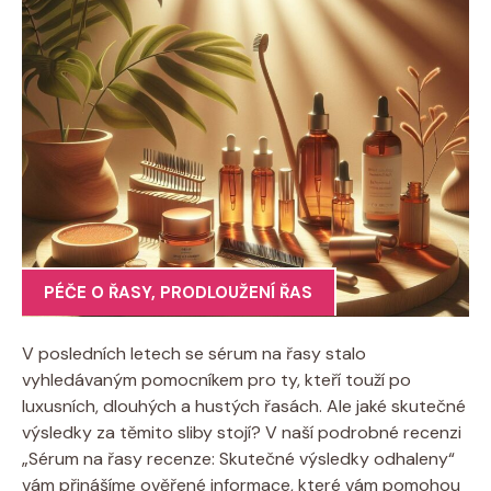
PÉČE O ŘASY
,
PRODLOUŽENÍ ŘAS
V posledních letech se sérum na řasy stalo
vyhledávaným pomocníkem pro ty, kteří touží po
luxusních, dlouhých a hustých řasách. Ale jaké skutečné
výsledky za těmito sliby stojí? V naší podrobné recenzi
„Sérum na řasy recenze: Skutečné výsledky odhaleny“
vám přinášíme ověřené informace, které vám pomohou