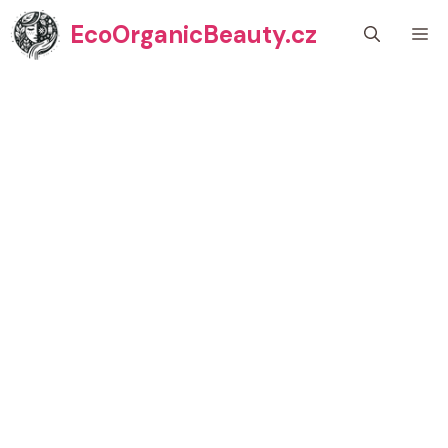
Přeskočit
EcoOrganicBeauty.cz
M
na
obsah