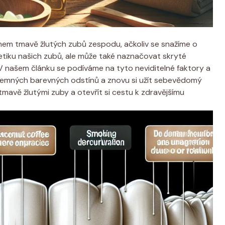
em tmavě žlutých zubů zespodu, ačkoliv se snažíme o
tetiku našich zubů, ale může také naznačovat skryté
. V našem článku se podíváme na tyto neviditelné faktory a
říjemných barevných odstínů a znovu si užít sebevědomý
mavě žlutými zuby a otevřít si cestu k zdravějšímu