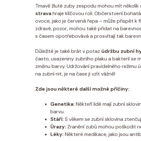
Tmavě žluté zuby zespodu mohou mít několik s
strava
hraje klíčovou roli. Občerstvení bohatá
ovoce, jako je červená řepa – může přispět k fl
zdravé, pozor, mohou také přidat na barevnost
s časem opotřebovává a prosvítají tak barevn
Důležité je také brát v potaz
údržbu zubní h
často, usazeniny zubního plaku a bakterií se
změnu barvy. Udržování pravidelného režimu ú
na zubní nit, je na čase ji vzít vážně!
Zde jsou některé další možné příčiny:
Genetika:
Někteří lidé mají zubní sklovin
barvu.
Stáří:
S věkem se zubní sklovina ztenčuje
Úrazy:
Zranění zubů mohou poškodit ner
Léky:
Některé medikace, jako jsou antib