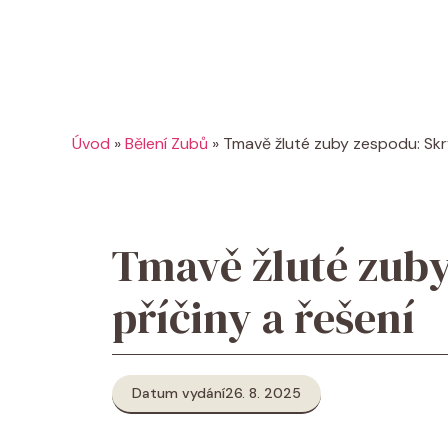
Úvod
»
Bělení Zubů
»
Tmavě žluté zuby zespodu: Skry
Tmavě žluté zuby
příčiny a řešení
Datum vydání
26. 8. 2025