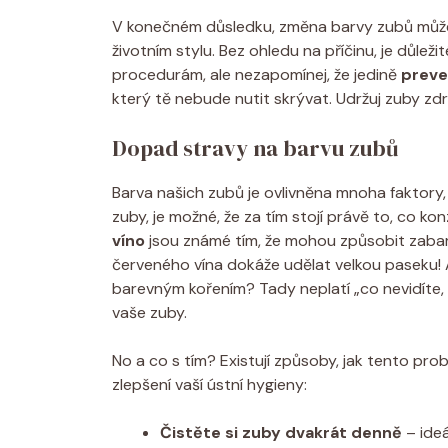
V konečném důsledku, změna barvy zubů může
životním stylu. Bez ohledu na příčinu, je důleži
procedurám, ale nezapomínej, že jedině
prev
který tě nebude nutit skrývat. Udržuj zuby zdr
Dopad stravy na barvu zubů
Barva našich zubů je ovlivněna mnoha faktory,
zuby, je možné, že za tím stojí právě to, co k
víno
jsou známé tím, že mohou způsobit zabarve
červeného vína dokáže udělat velkou paseku! A
barevným kořením? Tady neplatí „co nevidíte, 
vaše zuby.
No a co s tím? Existují způsoby, jak tento p
zlepšení vaší ústní hygieny:
Čistěte si zuby dvakrát denně
– ideá