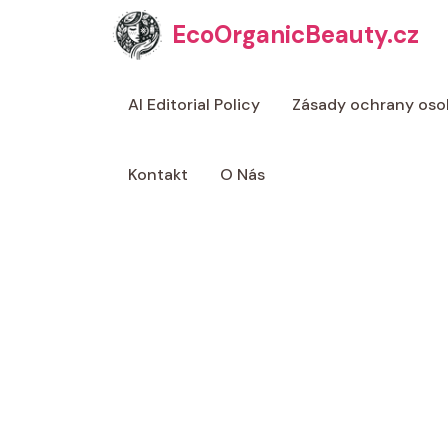
Přeskočit
EcoOrganicBeauty.cz
na
obsah
AI Editorial Policy
Zásady ochrany oso
Kontakt
O Nás