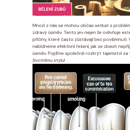
BĚLENÍ ZUBŮ
Mnozí z nás se mohou občas setkat s problém
zdravý úsměv. Tento jev nejen že ovlivňuje es
příčiny, které často zůstávají bez povšimnutí
nabídneme efektivní řešení, jak se zbavit nep
úsměv. Pojďme společně rozkrýt tajemství za t
životnímu stylu!