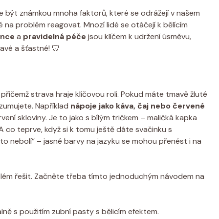
 být známkou mnoha faktorů, které se odrážejí v našem
té na problém reagovat. Mnozí lidé se otáčejí k bělícím
ence
a
pravidelná péče
jsou klíčem k udržení úsměvu,
avé a šťastné! 🦷
 přičemž strava hraje klíčovou roli. Pokud máte tmavě žluté
onzumujete. Například
nápoje jako káva, čaj nebo červené
ní skloviny. Je to jako s bílým tričkem – maličká kapka
 co teprve, když si k tomu ještě dáte svačinku s
to nebolí“ – jasné barvy na jazyku se mohou přenést i na
roblém řešit. Začněte třeba tímto jednoduchým návodem na
lně s použitím zubní pasty s bělicím efektem.