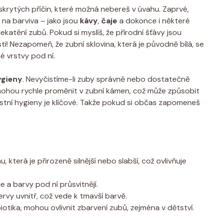
krytých příčin, které možná nebereš v úvahu. Zaprvé,
 na barviva – jako jsou
kávy
,
čaje
a dokonce i některé
ekatění zubů. Pokud si myslíš, že přírodní šťávy jsou
i! Nezapomeň, že zubní sklovina, která je původně bílá, se
é vrstvy pod ní.
ygieny
. Nevyčistíme-li zuby správně nebo dostatečně
 mohou rychle proměnit v zubní kámen, což může způsobit
stní hygieny je klíčové. Takže pokud si občas zapomeneš
u, která je přirozeně silnější nebo slabší, což ovlivňuje
 a barvy pod ní průsvitnějí.
vy uvnitř, což vede k tmavší barvě.
iotika, mohou ovlivnit zbarvení zubů, zejména v dětství.