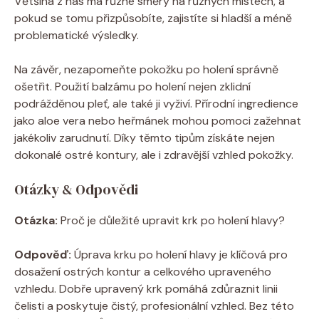
Většina z nás má různé směry na různých místech, a
pokud se tomu přizpůsobíte, zajistíte si hladší a méně
problematické výsledky.
Na závěr, nezapomeňte pokožku po holení správně
ošetřit. Použití balzámu po holení nejen zklidní
podrážděnou pleť, ale také ji vyživí. Přírodní ingredience
jako aloe vera nebo heřmánek mohou pomoci zažehnat
jakékoliv zarudnutí. Díky těmto tipům získáte nejen
dokonalé ostré kontury, ale i zdravější vzhled pokožky.
Otázky & Odpovědi
Otázka:
Proč je důležité upravit krk po holení hlavy?
Odpověď:
Úprava krku po holení hlavy je klíčová pro
dosažení ostrých kontur a celkového upraveného
vzhledu. Dobře upravený krk pomáhá zdůraznit linii
čelisti a poskytuje čistý, profesionální vzhled. Bez této