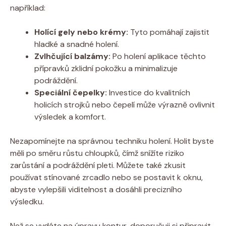
například:
Holící gely nebo krémy:
Tyto pomáhají zajistit
hladké a snadné holení.
Zvlhčující balzámy:
Po holení aplikace těchto
přípravků zklidní pokožku a minimalizuje
podráždění.
Speciální čepelky:
Investice do kvalitních
holicích strojků nebo čepelí může výrazně ovlivnit
výsledek a komfort.
Nezapomínejte na správnou techniku holení. Holit byste
měli po směru růstu chloupků, čímž snížíte riziko
zarůstání a podráždění pleti. Můžete také zkusit
používat stínované zrcadlo nebo se postavit k oknu,
abyste vylepšili viditelnost a dosáhli precizního
výsledku.
Než se vydáte na úpravu kontur, doporučuji si připravit