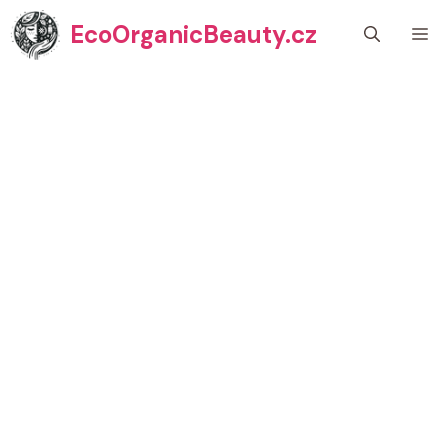
Přeskočit
EcoOrganicBeauty.cz
M
na
obsah