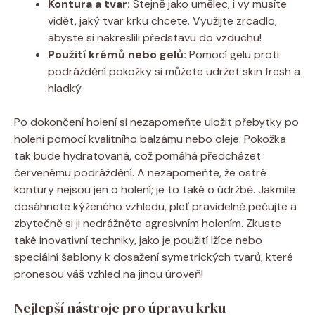
Kontura a tvar:
Stejně jako umělec, i vy musíte
vidět, jaký tvar krku chcete. Využijte zrcadlo,
abyste si nakreslili představu do vzduchu!
Použití krémů nebo gelů:
Pomocí gelu proti
podráždění pokožky si můžete udržet skin fresh a
hladký.
Po dokončení holení si nezapomeňte uložit přebytky po
holení pomocí kvalitního balzámu nebo oleje. Pokožka
tak bude hydratovaná, což pomáhá předcházet
červenému podráždění. A nezapomeňte, že ostré
kontury nejsou jen o holení; je to také o údržbě. Jakmile
dosáhnete kýženého vzhledu, pleť pravidelně pečujte a
zbytečně si ji nedrážněte agresivním holením. Zkuste
také inovativní techniky, jako je použití lžíce nebo
speciální šablony k dosažení symetrických tvarů, které
pronesou váš vzhled na jinou úroveň!
Nejlepší nástroje pro úpravu krku