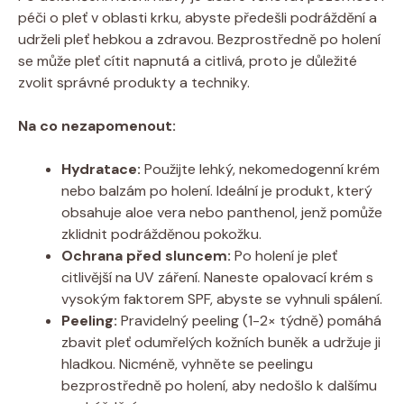
péči o pleť v oblasti krku, abyste předešli podráždění a
udrželi pleť hebkou a zdravou. Bezprostředně po holení
se může pleť cítit napnutá a citlivá, proto je důležité
zvolit správné produkty a techniky.
Na co nezapomenout:
Hydratace:
Použijte lehký, nekomedogenní krém
nebo balzám po holení. Ideální je produkt, který
obsahuje aloe vera nebo panthenol, jenž pomůže
zklidnit podrážděnou pokožku.
Ochrana před sluncem:
Po holení je pleť
citlivější na UV záření. Naneste opalovací krém s
vysokým faktorem SPF, abyste se vyhnuli spálení.
Peeling:
Pravidelný peeling (1-2× týdně) pomáhá
zbavit pleť odumřelých kožních buněk a udržuje ji
hladkou. Nicméně, vyhněte se peelingu
bezprostředně po holení, aby nedošlo k dalšímu