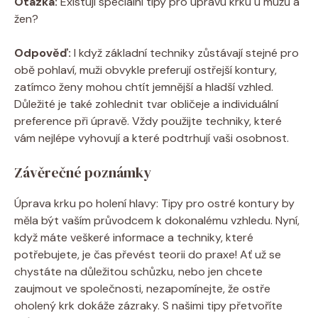
Otázka:
Existují speciální tipy pro úpravu krku u mužů a
žen?
Odpověď:
I když základní techniky zůstávají stejné pro
obě pohlaví, muži obvykle preferují ostřejší kontury,
zatímco ženy mohou chtít jemnější a hladší vzhled.
Důležité je také zohlednit tvar obličeje a individuální
preference při úpravě. Vždy použijte techniky, které
vám nejlépe vyhovují a které podtrhují vaši osobnost.
Závěrečné poznámky
Úprava krku po holení hlavy: Tipy pro ostré kontury by
měla být vaším průvodcem k dokonalému vzhledu. Nyní,
když máte veškeré informace a techniky, které
potřebujete, je čas převést teorii do praxe! Ať už se
chystáte na důležitou schůzku, nebo jen chcete
zaujmout ve společnosti, nezapomínejte, že ostře
oholený krk dokáže zázraky. S našimi tipy přetvoříte