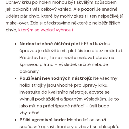
Úpravy krku po holení mohou být skvělým způsobem,
jak dokončit váš celkový vzhled. Ale pozor! Je snadné
udělat pár chyb, které by mohly zkazit i ten nejpečlivější
make-over. Zde si představíme některé z nejběžnějších
chyb,
kterým se vyplatí vyhnout
.
Nedostatečné čištění pleti:
Před každou
úpravou je důležité mít pleť čistou a bez nečistot.
Představte si, že se snažíte malovat obraz na
špinavou plátno – výsledek určitě nebude
dokonalý.
Používání nevhodných nástrojů:
Ne všechny
holicí strojky jsou vhodné pro úpravy krku.
Investujte do kvalitního nástroje, abyste se
vyhnuli podráždění a špatným výsledkům. Je to
jako mít na práci špatné nářadí – úsilí bude
zbytečné.
Příliš agresivní kode:
Mnoho lidí se snaží
současně upravit kontury a zbavit se chloupků.