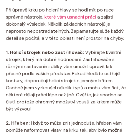
Při úpravě krku po holení hlavy se hodí mít po ruce
správné nástroje,
které vám usnadní práci
a zajistí
dokonalý výsledek. Několik základních nástrojů je
naprosto nepostradatelných. Zapamatujte si, že každý
detail se počítá, a v této oblasti není prostor na chyby.
1. Holicí strojek nebo zastřihovač:
Vybírejte kvalitní
strojek, který má dobré hodnocení. Zastřihovače s
různými nastaveními délky vám umožní upravit krk
přesně podle vašich představ. Pokud hledáte ostřejší
kontury, doporučuji holicí strojek s jemným břitem.
Osobně jsem vyzkoušel několik typů a mohu vám říct, že
některé dělají práci lépe než jiné. Ověřte, jak snadno se
čistí, protože ohromný množství vousů za krkem může
být výzvou!
2. Hřeben:
I když to může znít jednoduše, hřeben vám
pomůže naformovat vlasy na krku tak, aby bylo možné