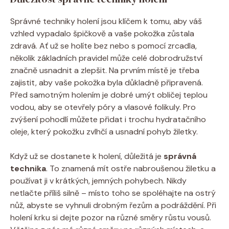
Správné techniky holení jsou klíčem k tomu, aby váš
vzhled vypadalo špičkově a vaše pokožka zůstala
zdravá. Ať už se holíte bez nebo s pomocí zrcadla,
několik základních pravidel může celé dobrodružství
značně usnadnit a zlepšit. Na prvním místě je třeba
zajistit, aby vaše pokožka byla důkladně připravená.
Před samotným holením je dobré umýt obličej teplou
vodou, aby se otevřely póry a vlasové folikuly. Pro
zvýšení pohodlí můžete přidat i trochu hydratačního
oleje, který pokožku zvlhčí a usnadní pohyb žiletky.
Když už se dostanete k holení, důležitá je
správná
technika
. To znamená mít ostře nabroušenou žiletku a
používat ji v krátkých, jemných pohybech. Nikdy
netlačte příliš silně – místo toho se spoléhajte na ostrý
nůž, abyste se vyhnuli drobným řezům a podráždění. Při
holení krku si dejte pozor na různé směry růstu vousů.