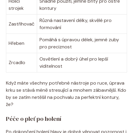
Holicí
Snadné použití, jemné břity pro ostré
strojek
kontury
Různá nastavení délky, skvělé pro
Zastřihovač
formování
Pomáhá s úpravou délek, jemné zuby
Hřeben
pro preciznost
Osvětlení a dobrý úhel pro lepší
Zrcadlo
viditelnost
Když máte všechny potřebné nástroje po ruce, úprava
krku se stává méně stresující a mnohem zábavnější. Kdo
by se zatím netěšil na pochvalu za perfektní kontury,
že?
Péče o pleť po holení
Po dokončení holení hlavy je dobré věnovat pozornost i