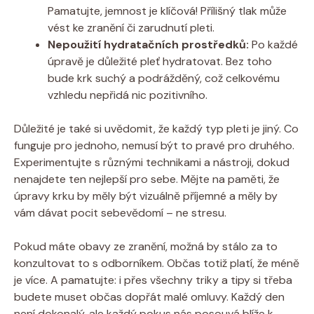
Pamatujte, jemnost je klíčová! Přílišný tlak může
vést ke zranění či zarudnutí pleti.
Nepoužití hydratačních prostředků:
Po každé
úpravě je důležité pleť hydratovat. Bez toho
bude krk suchý a podrážděný, což celkovému
vzhledu nepřidá nic pozitivního.
Důležité je také si uvědomit, že každý typ pleti je jiný. Co
funguje pro jednoho, nemusí být to pravé pro druhého.
Experimentujte s různými technikami a nástroji, dokud
nenajdete ten nejlepší pro sebe. Mějte na paměti, že
úpravy krku by měly být vizuálně příjemné a měly by
vám dávat pocit sebevědomí – ne stresu.
Pokud máte obavy ze zranění, možná by stálo za to
konzultovat to s odborníkem. Občas totiž platí, že méně
je více. A pamatujte: i přes všechny triky a tipy si třeba
budete muset občas dopřát malé omluvy. Každý den
není dokonalý, ale každý pokus nás posouvá blíže k