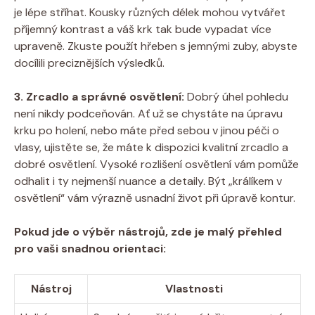
je lépe stříhat. Kousky různých délek mohou vytvářet
příjemný kontrast a váš krk tak bude vypadat více
upraveně. Zkuste použít hřeben s jemnými zuby, abyste
docílili preciznějších výsledků.
3. Zrcadlo a správné osvětlení:
Dobrý úhel pohledu
není nikdy podceňován. Ať už se chystáte na úpravu
krku po holení, nebo máte před sebou v jinou péči o
vlasy, ujistěte se, že máte k dispozici kvalitní zrcadlo a
dobré osvětlení. Vysoké rozlišení osvětlení vám pomůže
odhalit i ty nejmenší nuance a detaily. Být „králíkem v
osvětlení“ vám výrazně usnadní život při úpravě kontur.
Pokud jde o výběr nástrojů, zde je malý přehled
pro vaši snadnou orientaci:
Nástroj
Vlastnosti