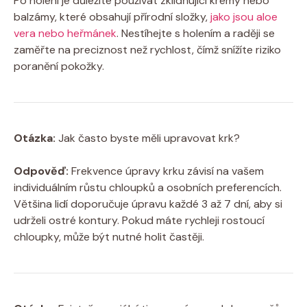
Po holení je důležité používat zklidňující krémy nebo
balzámy, které obsahují přírodní složky,
jako jsou aloe
vera nebo heřmánek
. Nestíhejte s holením a raději se
zaměřte na preciznost než rychlost, čímž snížíte riziko
poranění pokožky.
Otázka:
Jak často byste měli upravovat krk?
Odpověď:
Frekvence úpravy krku závisí na vašem
individuálním růstu chloupků a osobních preferencích.
Většina lidí doporučuje úpravu každé 3 až 7 dní, aby si
udrželi ostré kontury. Pokud máte rychleji rostoucí
chloupky, může být nutné holit častěji.