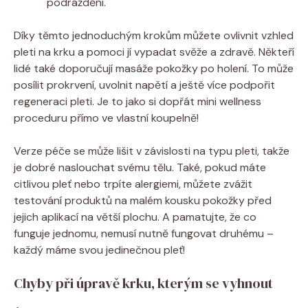
podráždění.
Díky těmto jednoduchým krokům můžete ovlivnit vzhled
pleti na krku a pomoci jí vypadat svěže a zdravě. Někteří
lidé také doporučují masáže pokožky po holení. To může
posílit prokrvení, uvolnit napětí a ještě více podpořit
regeneraci pleti. Je to jako si dopřát mini wellness
proceduru přímo ve vlastní koupelně!
Verze péče se může lišit v závislosti na typu pleti, takže
je dobré naslouchat svému tělu. Také, pokud máte
citlivou pleť nebo trpíte alergiemi, můžete zvážit
testování produktů na malém kousku pokožky před
jejich aplikací na větší plochu. A pamatujte, že co
funguje jednomu, nemusí nutně fungovat druhému –
každý máme svou jedinečnou pleť!
Chyby při úpravě krku, kterým se vyhnout