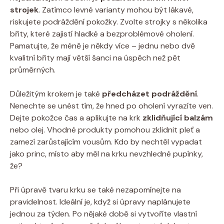
strojek
. Zatímco levné varianty mohou být lákavé,
riskujete podráždění pokožky. Zvolte strojky s několika
břity, které zajistí hladké a bezproblémové oholení.
Pamatujte, že méně je někdy více – jednu nebo dvě
kvalitní břity mají větší šanci na úspěch než pět
průměrných.
Důležitým krokem je také
předcházet podráždění
.
Nenechte se unést tím, že hned po oholení vyrazíte ven.
Dejte pokožce čas a aplikujte na krk
zklidňující balzám
nebo olej. Vhodné produkty pomohou zklidnit pleť a
zamezí zarůstajícím vousům. Kdo by nechtěl vypadat
jako princ, místo aby měl na krku nevzhledné pupínky,
že?
Při úpravě tvaru krku se také nezapomínejte na
pravidelnost. Ideální je, když si úpravy naplánujete
jednou za týden. Po nějaké době si vytvoříte vlastní