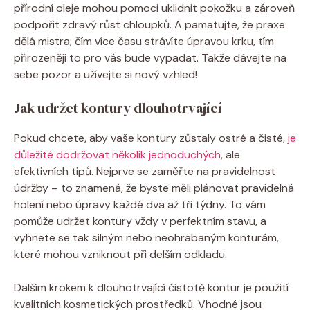
přírodní oleje mohou pomoci uklidnit pokožku a zároveň
podpořit zdravý růst chloupků. A pamatujte, že praxe
dělá mistra; čím více času strávíte úpravou krku, tím
přirozeněji to pro vás bude vypadat. Takže dávejte na
sebe pozor a užívejte si nový vzhled!
Jak udržet kontury dlouhotrvající
Pokud chcete, aby vaše kontury zůstaly ostré a čisté,
je
důležité dodržovat několik jednoduchých
, ale
efektivních tipů. Nejprve se zaměřte na pravidelnost
údržby – to znamená, že byste měli plánovat pravidelná
holení nebo úpravy každé dva až tři týdny. To vám
pomůže udržet kontury vždy v perfektním stavu, a
vyhnete se tak silným nebo neohrabaným konturám,
které mohou vzniknout při delším odkladu.
Dalším krokem k dlouhotrvající čistotě kontur je použití
kvalitních kosmetických prostředků. Vhodné jsou