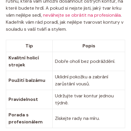
rutinu, která vám umožní dosáhnout ostrých kontur, na
které budete hrdí. A pokud si nejste jisti, jaký tvar krku
vám nejlépe sedí,
neváhejte se obrátit na profesionála
.
Kadeřník vám rád poradí, jak nejlépe tvarovat kontury v
souladu s vaší tváří a stylem.
Tip
Popis
Kvalitní holicí
Dobře oholí bez podráždění.
strojek
Uklidní pokožku a zabrání
Použití balzámu
zarůstání vousů.
Udržujte tvar kontur jednou
Pravidelnost
týdně.
Porada s
Získejte rady na míru.
profesionálem