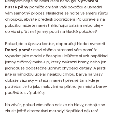
Nezapomínejte na holicí krém nebo gel.
Vytvoření
husté pěny
pomůže chránit vaši pokožku a usnadní
vám samotný proces. Následně se holte ve směru růstu
chloupků, abyste předešli podráždění. Po úpravě si na
pokožku můžete nanést zklidňující balzám nebo olej –
co víc si přát než jemný pocit na hladké pokožce?
Pokud jde o úpravu kontur, doporučuji hledat symetrii.
Dobrý poměr
mezi oběma stranami vám pomůže
vypadat jako model z časopisu. Můžete si vzít například
jemný tužkový make-up, který zvýrazní hrany, nebo jen
jednoduše dodatečně upravit chybějící detaily. A jestli
jste si náhodou udělali nějakou chybu, barva na vlasy
dokáže zázraky – stačí ji nanést přesně tam, kde je
potřeba. Je to jako malování na plátno, jen místo barev
používáte svůj obličej.
Na závěr, pokud vám něco neleze do hlavy, nebojte se
zkusit ještě alternativní metody! Například některé