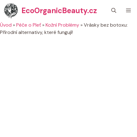
Přeskočit
EcoOrganicBeauty.cz
M
na
obsah
Úvod
»
Péče o Pleť
»
Kožní Problémy
»
Vrásky bez botoxu:
Přírodní alternativy, které fungují!