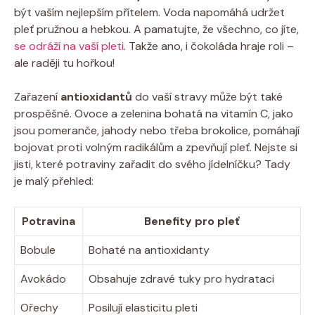
být vaším nejlepším přítelem. Voda napomáhá udržet
pleť pružnou a hebkou. A pamatujte, že všechno, co jíte,
se odráží na vaší pleti
. Takže ano, i čokoláda hraje roli –
ale raději tu hořkou!
Zařazení
antioxidantů
do vaší stravy může být také
prospěšné. Ovoce a zelenina bohatá na vitamín C, jako
jsou pomeranče, jahody nebo třeba brokolice, pomáhají
bojovat proti volným radikálům a zpevňují pleť. Nejste si
jisti, které potraviny zařadit do svého jídelníčku? Tady
je malý přehled:
Potravina
Benefity pro pleť
Bobule
Bohaté na antioxidanty
Avokádo
Obsahuje zdravé tuky pro hydrataci
Ořechy
Posilují elasticitu pleti