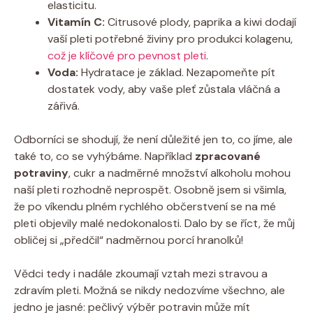
elasticitu.
Vitamín C:
Citrusové plody, paprika a kiwi dodají
vaší pleti potřebné živiny pro produkci kolagenu,
což je klíčové pro pevnost pleti
.
Voda:
Hydratace je základ. Nezapomeňte pít
dostatek vody, aby vaše pleť zůstala vláčná a
zářivá.
Odborníci se shodují, že není důležité jen to, co jíme, ale
také to, co se vyhýbáme. Například
zpracované
potraviny
, cukr a nadměrné množství alkoholu mohou
naší pleti rozhodně neprospět. Osobně jsem si všimla,
že po víkendu plném rychlého občerstvení se na mé
pleti objevily malé nedokonalosti. Dalo by se říct, že můj
obličej si „předčil“ nadměrnou porcí hranolků!
Vědci tedy i nadále zkoumají vztah mezi stravou a
zdravím pleti. Možná se nikdy nedozvíme všechno, ale
jedno je jasné: pečlivý výběr potravin může mít