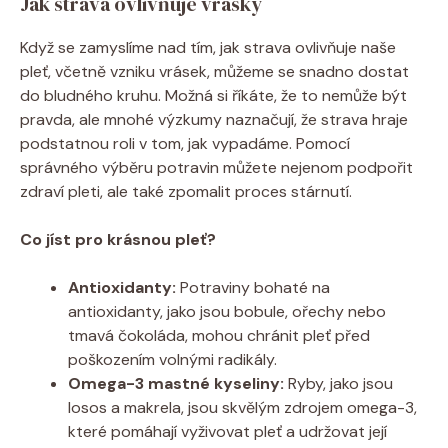
Jak strava ovlivňuje vrásky
Když se zamyslíme nad tím, jak strava ovlivňuje naše
pleť, včetně vzniku vrásek, můžeme se snadno dostat
do bludného kruhu. Možná si říkáte, že to nemůže být
pravda, ale mnohé výzkumy naznačují, že strava hraje
podstatnou roli v tom, jak vypadáme. Pomocí
správného výběru potravin můžete nejenom podpořit
zdraví pleti, ale také zpomalit proces stárnutí.
Co jíst pro krásnou pleť?
Antioxidanty:
Potraviny bohaté na
antioxidanty, jako jsou bobule, ořechy nebo
tmavá čokoláda, mohou chránit pleť před
poškozením volnými radikály.
Omega-3 mastné kyseliny:
Ryby, jako jsou
losos a makrela, jsou skvělým zdrojem omega-3,
které pomáhají vyživovat pleť a udržovat její