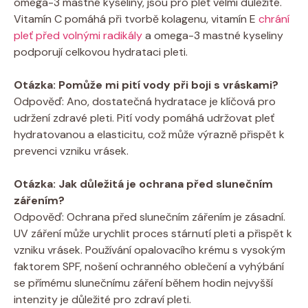
omega-3 mastné kyseliny, jsou pro pleť velmi důležité.
Vitamín C pomáhá při tvorbě kolagenu, vitamín E
chrání
pleť před volnými radikály
a omega-3 mastné kyseliny
podporují celkovou hydrataci pleti.
Otázka: Pomůže mi pití vody při boji s vráskami?
Odpověď: Ano, dostatečná hydratace je klíčová pro
udržení zdravé pleti. Pití vody pomáhá udržovat pleť
hydratovanou a elasticitu, což může výrazně přispět k
prevenci vzniku vrásek.
Otázka: Jak důležitá je ochrana před slunečním
zářením?
Odpověď: Ochrana před slunečním zářením je zásadní.
UV záření může urychlit proces stárnutí pleti a přispět k
vzniku vrásek. Používání opalovacího krému s vysokým
faktorem SPF, nošení ochranného oblečení a vyhýbání
se přímému slunečnímu záření během hodin nejvyšší
intenzity je důležité pro zdraví pleti.