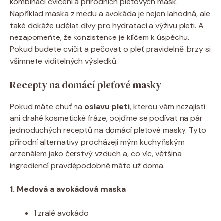
kombinaci cvičení a přírodních pleťových mask.
Například maska z medu a avokáda je nejen lahodná, ale
také dokáže udělat divy pro hydrataci a výživu pleti. A
nezapomeňte, že konzistence je klíčem k úspěchu.
Pokud budete cvičit a pečovat o pleť pravidelně, brzy si
všimnete viditelných výsledků.
Recepty na domácí pleťové masky
Pokud máte chuť na
oslavu pleti
, kterou vám nezajistí
ani drahé kosmetické fráze, pojďme se podívat na pár
jednoduchých receptů na domácí pleťové masky. Tyto
přírodní alternativy procházejí mým kuchyňským
arzenálem jako čerstvý vzduch a, co víc, většina
ingrediencí pravděpodobně máte už doma.
1. Medová a avokádová maska
1 zralé avokádo