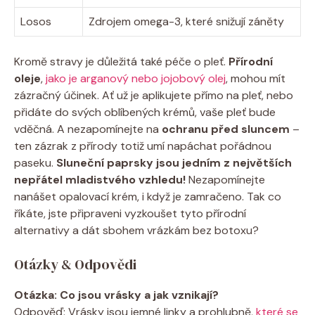
Losos
Zdrojem omega-3, které snižují záněty
Kromě stravy je důležitá také péče o pleť.
Přírodní
oleje
,
jako je arganový nebo jojobový olej
, mohou mít
zázračný účinek. Ať už je aplikujete přímo na pleť, nebo
přidáte do svých oblíbených krémů, vaše pleť bude
vděčná. A nezapomínejte na
ochranu před sluncem
–
ten zázrak z přírody totiž umí napáchat pořádnou
paseku.
Sluneční paprsky jsou jedním z největších
nepřátel mladistvého vzhledu!
Nezapomínejte
nanášet opalovací krém, i když je zamračeno. Tak co
říkáte, jste připraveni vyzkoušet tyto přírodní
alternativy a dát sbohem vrázkám bez botoxu?
Otázky & Odpovědi
Otázka: Co jsou vrásky a jak vznikají?
Odpověď: Vrásky jsou jemné linky a prohlubně,
které se