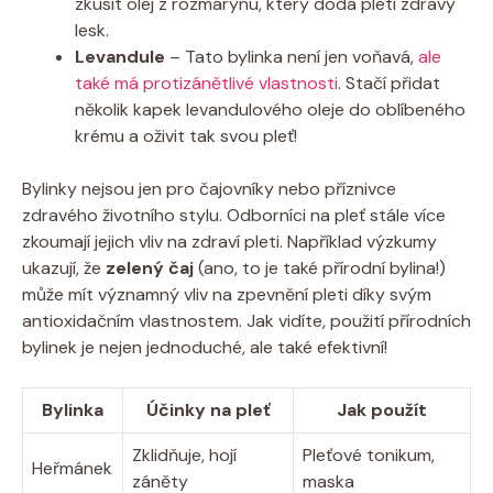
zkusit olej z rozmarýnu, který dodá pleti zdravý
lesk.
Levandule
– Tato bylinka není jen voňavá,
ale
také má protizánětlivé vlastnosti
. Stačí přidat
několik kapek levandulového oleje do oblíbeného
krému a oživit tak svou pleť!
Bylinky nejsou jen pro čajovníky nebo příznivce
zdravého životního stylu. Odborníci na pleť stále více
zkoumají jejich vliv na zdraví pleti. Například výzkumy
ukazují, že
zelený čaj
(ano, to je také přírodní bylina!)
může mít významný vliv na zpevnění pleti díky svým
antioxidačním vlastnostem. Jak vidíte, použití přírodních
bylinek je nejen jednoduché, ale také efektivní!
Bylinka
Účinky na pleť
Jak použít
Zklidňuje, hojí
Pleťové tonikum,
Heřmánek
záněty
maska