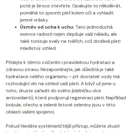
poté je široce otevřete. Opakujte to několikrát,
pomáhá to zpevnit pleť kolem očí a vyhladit
jemné vrásky.
Úsměv od ucha k uchu:
Tato jednoduchá
esence radosti nejen zlepšuje vaši náladu, ale
také tonizuje svaly na tvářích, což dodává pleti
mladistvý vzhled.
Přidejte k těmto cvičením i pravidelnou hydrataci a
zdravou stravu. Nezapomínejte, jak důležitá je také
hydratace celého organismu – pít dostatek vody má
rozhodující vliv na vzhled vaší pleti. A když už jsme u
toho, zkuste zařadit do svého jídelníčku více
antioxidantů, které podporují regeneraci pleti. Například
bobule, ořechy a zelené listové zeleniny jsou v této
oblasti vašimi spojenci.
Pokud hledáte systématičtější přístup, můžete zkusit