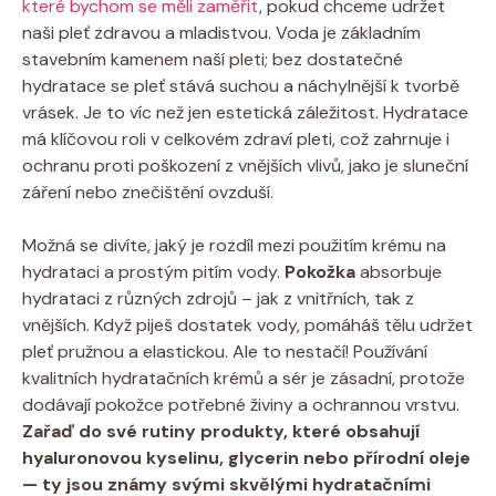
které bychom se měli zaměřit
, pokud chceme udržet
naši pleť zdravou a mladistvou. Voda je základním
stavebním kamenem naší pleti; bez dostatečné
hydratace se pleť stává suchou a náchylnější k tvorbě
vrásek. Je to víc než jen estetická záležitost. Hydratace
má klíčovou roli v celkovém zdraví pleti, což zahrnuje i
ochranu proti poškození z vnějších vlivů, jako je sluneční
záření nebo znečištění ovzduší.
Možná se divíte, jaký je rozdíl mezi použitím krému na
hydrataci a prostým pitím vody.
Pokožka
absorbuje
hydrataci z různých zdrojů – jak z vnitřních, tak z
vnějších. Když piješ dostatek vody, pomáháš tělu udržet
pleť pružnou a elastickou. Ale to nestačí! Používání
kvalitních hydratačních krémů a sér je zásadní, protože
dodávají pokožce potřebné živiny a ochrannou vrstvu.
Zařaď do své rutiny produkty, které obsahují
hyaluronovou kyselinu, glycerin nebo přírodní oleje
— ty jsou známy svými skvělými hydratačními