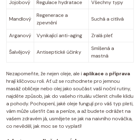
Jojobový
Regulace hydratace
Všechny typy
Regenerace a
Mandlový
Suchá a citlivá
zpevnění
Arganový
Vynikající anti-aging
Zralá pleť
Smíšená a
Šalvějový
Antiseptické účinky
mastná
Nezapomeňte, že nejen oleje, ale i
aplikace
a
příprava
hrají klíčovou roli. Ať už se rozhodnete pro jemnou
masáž obličeje nebo olej jako součást vaší noční rutiny,
najděte způsob, jak do vašeho rituálu včlenit chvíle klidu
a pohody. Pochopení, jaké oleje fungují pro váš typ pleti,
vám může ušetřit čas a peníze, a až budete odrážet na
vašem zdravém já, usmějete se jak na naivního nováčka,
co nevěděl, jak moc se to vyplatí!