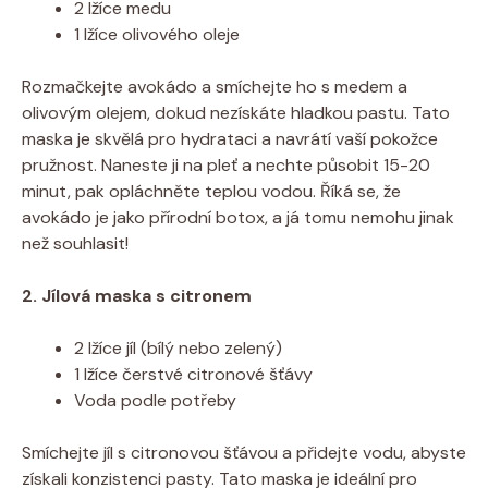
2 lžíce medu
1 lžíce olivového oleje
Rozmačkejte avokádo a smíchejte ho s medem a
olivovým olejem, dokud nezískáte hladkou pastu. Tato
maska je skvělá pro hydrataci a navrátí vaší pokožce
pružnost. Naneste ji na pleť a nechte působit 15-20
minut, pak opláchněte teplou vodou. Říká se, že
avokádo je jako přírodní botox, a já tomu nemohu jinak
než souhlasit!
2. Jílová maska s citronem
2 lžíce jíl (bílý nebo zelený)
1 lžíce čerstvé citronové šťávy
Voda podle potřeby
Smíchejte jíl s citronovou šťávou a přidejte vodu, abyste
získali konzistenci pasty. Tato maska je ideální pro