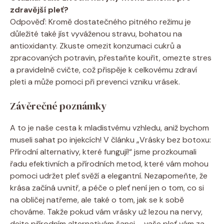
zdravější pleť?
Odpověď: Kromě dostatečného pitného režimu je
důležité také jíst vyváženou stravu, bohatou na
antioxidanty. Zkuste omezit konzumaci cukrů a
zpracovaných potravin, přestaňte kouřit, omezte stres
a pravidelně cvičte, což přispěje k celkovému zdraví
pleti a může pomoci při prevenci vzniku vrásek.
Závěrečné poznámky
A to je naše cesta k mladistvému vzhledu, aniž bychom
museli sahat po injekcích! V článku „Vrásky bez botoxu:
Přírodní alternativy, které fungují!“ jsme prozkoumali
řadu efektivních a přírodních metod, které vám mohou
pomoci udržet pleť svěží a elegantní. Nezapomeňte, že
krása začíná uvnitř, a péče o pleť není jen o tom, co si
na obličej natřeme, ale také o tom, jak se k sobě
chováme. Takže pokud vám vrásky už lezou na nervy,
dejte přírodním alternativám šanci – vaše pleť vám za