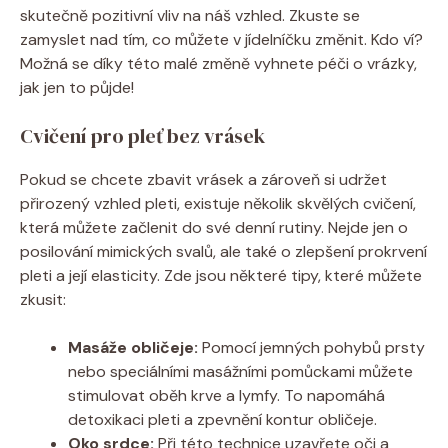
skutečně pozitivní vliv na náš vzhled. Zkuste se
zamyslet nad tím, co můžete v jídelníčku změnit. Kdo ví?
Možná se díky této malé změně vyhnete péči o vrázky,
jak jen to půjde!
Cvičení pro pleť bez vrásek
Pokud se chcete zbavit vrásek a zároveň si udržet
přirozený vzhled pleti, existuje několik skvělých cvičení,
která můžete začlenit do své denní rutiny. Nejde jen o
posilování mimických svalů, ale také o zlepšení prokrvení
pleti a její elasticity. Zde jsou některé tipy, které můžete
zkusit:
Masáže obličeje:
Pomocí jemných pohybů prsty
nebo speciálními masážními pomůckami můžete
stimulovat oběh krve a lymfy. To napomáhá
detoxikaci pleti a zpevnění kontur obličeje.
Oko srdce:
Při této technice uzavřete oči a