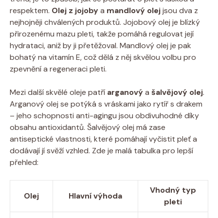
respektem.
Olej z jojoby
a
mandlový olej
jsou dva z
nejhojněji chválených produktů. Jojobový olej je blízký
přirozenému mazu pleti, takže pomáhá regulovat její
hydrataci, aniž by ji přetěžoval. Mandlový olej je pak
bohatý na vitamín E, což dělá z něj skvělou volbu pro
zpevnění a regeneraci pleti.
Mezi další skvělé oleje patří
arganový
a
šalvějový olej
.
Arganový olej se potýká s vráskami jako rytíř s drakem
– jeho schopnosti anti-agingu jsou obdivuhodné díky
obsahu antioxidantů. Šalvějový olej má zase
antiseptické vlastnosti, které pomáhají vyčistit pleť a
dodávají jí svěží vzhled. Zde je malá tabulka pro lepší
přehled:
Vhodný typ
Olej
Hlavní výhoda
pleti