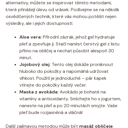
alternativy, můžete se inspirovat těmito metodami,
které přinášejí úlevu od vrásek. Podívejme se na několik
osvědčených technik, které vás mohou potěšit nejen
výsledky, ale i jejich dostupností.
Aloe vera:
Přírodní zázrak, jehož gel hydratuje
pleť a zpevňuje ji. Stačí nanést čerstvý gel z listu
přímo na obličej a nechat působit alespoň 30
minut.
Jojobový olej:
Tento olej dokáže proniknout
hluboko do pokožky a napomáhá udržovat
vlhkost. Použití je jednoduché – pár kapek
vtírejte do pokožky každý večer.
Maska z avokáda:
Avokádo je bohaté na
vitamíny a antioxidanty. Smíchejte ho s jogurtem,
naneste na pleť a po 20 minutách smyjte. Vaše
pleť bude rozjasněná a vláčná!
Další zajímavou metodou může být
masáž obličeje
.