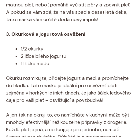
matnou pleť, neboť pomáhá vyčistit póry a zpevnit pleť.
A pokud se vám zdá, že na vás spadla desetiletá deka,
tato maska vám určitě dodá nový impuls!
3. Okurková a jogurtová osvěžení
1/2 okurky
2 lžíce bílého jogurtu
1 lžička medu
Okurku rozmixujte, přidejte jogurt a med, a promíchejte
do hladka. Tato maska je ideální pro osvěžení pleti
zejména v horkých letních dnech. Je jako šálek ledového
čaje pro vaši pleť – osvěžující a povzbudivá!
A jen tak na okraj, to, co namícháte v kuchyni, může být
mnohdy efektivnější než kouzelné přípravky z drogerie.
Každá pleť je jiná, a co funguje pro jednoho, nemusí
fungovat pro druhého. Důležité je experimentovat a