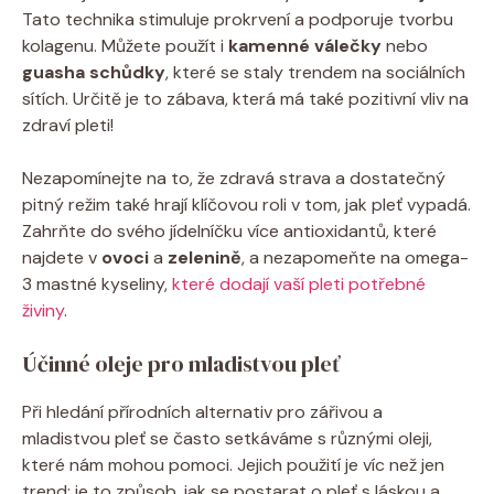
Tato technika stimuluje prokrvení a podporuje tvorbu
kolagenu. Můžete použít i
kamenné válečky
nebo
guasha schůdky
, které se staly trendem na sociálních
sítích. Určitě je to zábava, která má také pozitivní vliv na
zdraví pleti!
Nezapomínejte na to, že zdravá strava a dostatečný
pitný režim také hrají klíčovou roli v tom, jak pleť vypadá.
Zahrňte do svého jídelníčku více antioxidantů, které
najdete v
ovoci
a
zelenině
, a nezapomeňte na omega-
3 mastné kyseliny,
které dodají vaší pleti potřebné
živiny
.
Účinné oleje pro mladistvou pleť
Při hledání přírodních alternativ pro zářivou a
mladistvou pleť se často setkáváme s různými oleji,
které nám mohou pomoci. Jejich použití je víc než jen
trend; je to způsob, jak se postarat o pleť s láskou a