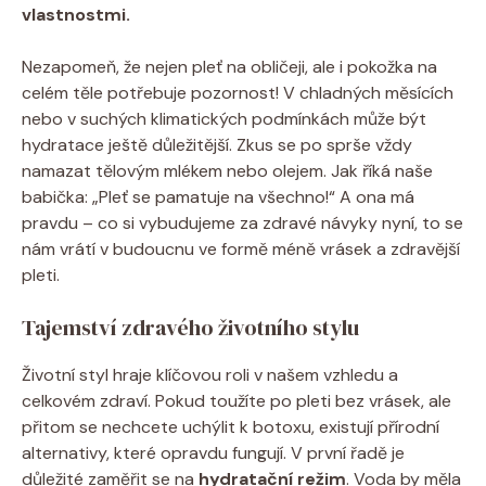
vlastnostmi.
Nezapomeň, že nejen pleť na obličeji, ale i pokožka na
celém těle potřebuje pozornost! V chladných měsících
nebo v suchých klimatických podmínkách může být
hydratace ještě důležitější. Zkus se po sprše vždy
namazat tělovým mlékem nebo olejem. Jak říká naše
babička: „Pleť se pamatuje na všechno!“ A ona má
pravdu – co si vybudujeme za zdravé návyky nyní, to se
nám vrátí v budoucnu ve formě méně vrásek a zdravější
pleti.
Tajemství zdravého životního stylu
Životní styl hraje klíčovou roli v našem vzhledu a
celkovém zdraví. Pokud toužíte po pleti bez vrásek, ale
přitom se nechcete uchýlit k botoxu, existují přírodní
alternativy, které opravdu fungují. V první řadě je
důležité zaměřit se na
hydratační režim
. Voda by měla