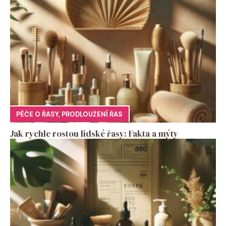
PÉČE O ŘASY
,
PRODLOUŽENÍ ŘAS
Jak rychle rostou lidské řasy: Fakta a mýty