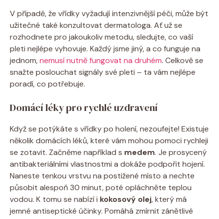
V případě, že vřídky vyžadují intenzivnější péči, může být
užitečné také konzultovat dermatologa. Ať už se
rozhodnete pro jakoukoliv metodu, sledujte, co vaší
pleti nejlépe vyhovuje. Každý jsme jiný, a co funguje na
jednom,
nemusí nutně fungovat na druhém
. Celkově se
snažte poslouchat signály své pleti – ta vám nejlépe
poradí, co potřebuje.
Domácí léky pro rychlé uzdravení
Když se potýkáte s vřídky po holení, nezoufejte! Existuje
několik domácích léků, které vám mohou pomoci rychleji
se zotavit. Začněme například s
medem
. Je prosycený
antibakteriálními vlastnostmi a dokáže podpořit hojení.
Naneste tenkou vrstvu na postižené místo a nechte
působit alespoň 30 minut, poté opláchněte teplou
vodou. K tomu se nabízí i
kokosový olej
, který má
jemné antiseptické účinky. Pomáhá zmírnit zánětlivé