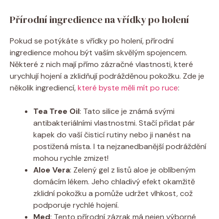
Přírodní ingredience na vřídky po holení
Pokud se potýkáte s vřídky po holení, přírodní
ingredience mohou být vaším skvělým spojencem.
Některé z nich mají přímo zázračné vlastnosti, které
urychlují hojení a zklidňují podrážděnou pokožku. Zde je
několik ingrediencí,
které byste měli mít po ruce
:
Tea Tree Oil
: Tato silice je známá svými
antibakteriálními vlastnostmi. Stačí přidat pár
kapek do vaší čisticí rutiny nebo ji nanést na
postižená místa. I ta nejzanedbanější podráždění
mohou rychle zmizet!
Aloe Vera
: Zelený gel z listů aloe je oblíbeným
domácím lékem. Jeho chladivý efekt okamžitě
zklidní pokožku a pomůže udržet vlhkost, což
podporuje rychlé hojení.
Med
: Tento přírodní zázrak má nejen výborné