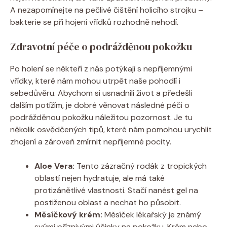
A nezapomínejte na pečlivé čištění holicího strojku –
bakterie se při hojení vřídků rozhodně nehodí.
Zdravotní péče o podrážděnou pokožku
Po holení se někteří z nás potýkají s nepříjemnými
vřídky, které nám mohou utrpět naše pohodlí i
sebedůvěru. Abychom si usnadnili život a předešli
dalším potížím, je dobré věnovat následné péči o
podrážděnou pokožku náležitou pozornost. Je tu
několik osvědčených tipů, které nám pomohou urychlit
zhojení a zároveň zmírnit nepříjemné pocity.
Aloe Vera:
Tento zázračný rodák z tropických
oblastí nejen hydratuje, ale má také
protizánětlivé vlastnosti. Stačí nanést gel na
postiženou oblast a nechat ho působit.
Měsíčkový krém:
Měsíček lékařský je známý
svými příznivými účinky na pokožku. Krém nebo