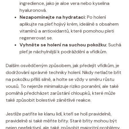
ingredience, jako je aloe vera nebo kyselina
hyaluronová.
Nezapomínejte na hydrataci:
Po holení
aplikujte na pleť hojivý krém, ideálně s obsahem
vitamínů a antioxidantů, které pomohou pleti
regenerovat se.
Vyhněte se holení na suchou pokožku:
Suchá
pleť je náchylnější k podráždění a vřídkům.
Dalším osvědčeným způsobem, jak předejít vřídkům, je
dodržování správné techniky holení. Nikdy netlačte břit
na pokožku příliš silně, a holte se vždy v směru růstu
vousů. To nejenže minimalizuje riziko poranění, ale také
pomáhá předcházet zarůstání chloupků, které může
také způsobit bolestivé zánětlivé reakce.
Jestliže patříte ke klanu lidí, kteří se holí pravidelně,
pravidelně si také měňte břity. Staré břity mohou být
nejen neefektivní, ale také způsobit majoritní problémy.