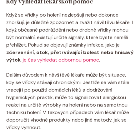
Kdy vyhledat lékařskou pomoc
Když se vřídky po holení nezlepšují nebo dokonce
zhoršují, je důležité zpozornět a zvážit návštěvu lékaře. I
když občasné podráždění nebo drobné vřídky mohou
být normální, existují určité signály, které byste neměli
přehlížet. Pokud se objevují známky infekce, jako je
zčervenání, otok, přetrvávající bolest nebo hnisavý
výtok
,
je čas vyhledat odbornou pomoc
.
Dalším důvodem k návštěvě lékaře může být situace,
kdy se vřídky stávají chronickými. Jestliže se vám stále
vracejí i po použití domácích léků a dodržování
hygienických praktik, může to signalizovat alergickou
reakci na určité výrobky na holení nebo na samotnou
techniku holení. V takových případech vám lékař může
doporučit vhodné produkty nebo jiné metody, jak se
vřídky vyhnout.