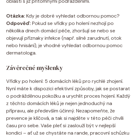
oblasti s již přítomnými podrážděními.
Otázka:
Kdy je dobré vyhledat odbornou pomoc?
Odpověď:
Pokud se vřídky po holení nezhojí po
několika dnech domácí péče, zhoršují se nebo se
objevují příznaky infekce (např. silné zarudnutí, otok
nebo hnisání), je vhodné vyhledat odbornou pomoc
dermatologa.
Závěrečné myšlenky
Vřídky po holení: 5 domácích léků pro rychlé zhojení.
Nyní máte k dispozici efektivní způsoby, jak se postarat
o podrážděnou pokožku a urychlit proces hojení. Každý
z těchto domácích léků je nejen jednoduchý na
přípravu, ale především účinný. Nezapomeňte, že
prevence je klíčová, a tak si najděte v této péči chvíli
času pro sebe. Vaše pleť si zaslouží být v nejlepší
kondici – ať už se chystáte na rande, pracovní schůzku