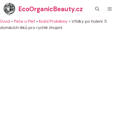
Přeskočit
EcoOrganicBeauty.cz
M
na
obsah
Úvod
»
Péče o Pleť
»
Kožní Problémy
»
Vřídky po holení: 5
domácích léků pro rychlé zhojení