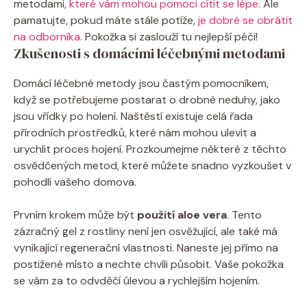
metodami,
které vám mohou pomoci cítit se lépe
. Ale
pamatujte, pokud máte stále potíže,
je dobré se obrátit
na odborníka
. Pokožka si zaslouží tu nejlepší péči!
Zkušenosti s domácími léčebnými metodami
Domácí léčebné metody jsou častým pomocníkem,
když se potřebujeme postarat o drobné neduhy, jako
jsou vřídky po holení. Naštěstí existuje celá řada
přírodních prostředků, které nám mohou ulevit a
urychlit proces hojení. Prozkoumejme některé z těchto
osvědčených metod, které můžete snadno vyzkoušet v
pohodlí vašeho domova.
Prvním krokem může být
použití aloe vera
. Tento
zázračný gel z rostliny není jen osvěžující, ale také má
vynikající regenerační vlastnosti. Naneste jej přímo na
postižené místo a nechte chvíli působit. Vaše pokožka
se vám za to odvděčí úlevou a rychlejším hojením.