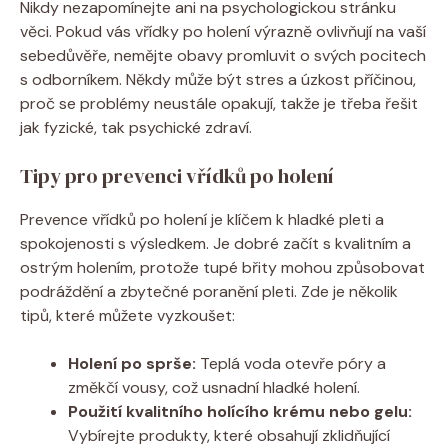
Nikdy nezapomínejte ani na psychologickou stránku
věci. Pokud vás vřídky po holení výrazně ovlivňují na vaší
sebedůvěře, nemějte obavy promluvit o svých pocitech
s odborníkem. Někdy může být stres a úzkost příčinou,
proč se problémy neustále opakují, takže je třeba řešit
jak fyzické, tak psychické zdraví.
Tipy pro prevenci vřídků po holení
Prevence vřídků po holení je klíčem k hladké pleti a
spokojenosti s výsledkem. Je dobré začít s kvalitním a
ostrým holením, protože tupé břity mohou způsobovat
podráždění a zbytečné poranění pleti. Zde je několik
tipů, které můžete vyzkoušet:
Holení po sprše:
Teplá voda otevře póry a
změkčí vousy, což usnadní hladké holení.
Použití kvalitního holícího krému nebo gelu:
Vybírejte produkty, které obsahují zklidňující