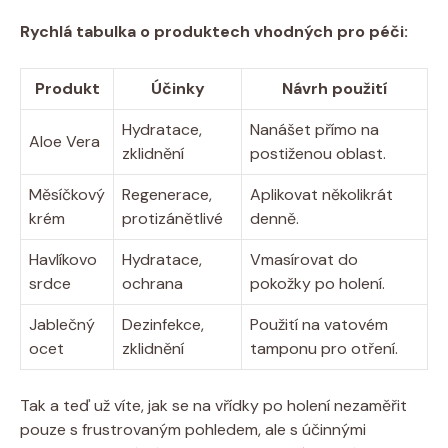
Rychlá tabulka o produktech vhodných pro péči:
Produkt
Účinky
Návrh použití
Hydratace,
Nanášet přímo na
Aloe Vera
zklidnění
postiženou oblast.
Měsíčkový
Regenerace,
Aplikovat několikrát
krém
protizánětlivé
denně.
Havlíkovo
Hydratace,
Vmasírovat do
srdce
ochrana
pokožky po holení.
Jablečný
Dezinfekce,
Použití na vatovém
ocet
zklidnění
tamponu pro otření.
Tak a teď už víte, jak se na vřídky po holení nezaměřit
pouze s frustrovaným pohledem, ale s účinnými