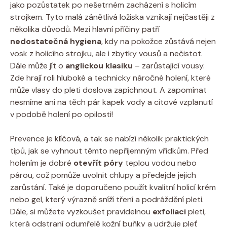
jako pozůstatek po nešetrném zacházení s holicím
strojkem. Tyto malá zánětlivá ložiska vznikají nejčastěji z
několika důvodů. Mezi hlavní příčiny patří
nedostatečná hygiena
, kdy na pokožce zůstává nejen
vosk z holicího strojku, ale i zbytky vousů a nečistot.
Dále může jít o
anglickou klasiku
– zarůstající vousy.
Zde hrají roli hluboké a technicky náročné holení, které
může vlasy do pleti doslova zapíchnout. A zapomínat
nesmíme ani na těch pár kapek vody a citové vzplanutí
v podobě holení po opilosti!
Prevence je klíčová, a tak se nabízí několik praktických
tipů, jak se vyhnout těmto nepříjemným vřídkům. Před
holením je dobré
otevřít póry
teplou vodou nebo
párou, což pomůže uvolnit chlupy a předejde jejich
zarůstání. Také je doporučeno použít kvalitní holicí krém
nebo gel, který výrazně sníží tření a podráždění pleti.
Dále, si můžete vyzkoušet pravidelnou
exfoliaci
pleti,
která odstraní odumřelé kožní buňky a udržuje pleť