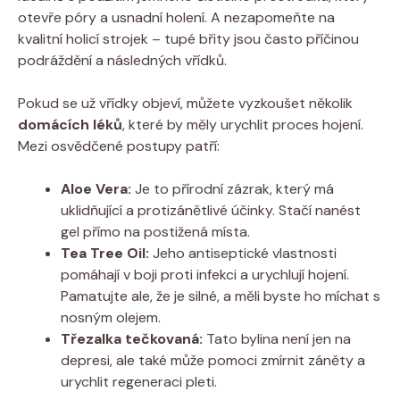
otevře póry a usnadní holení. A nezapomeňte na
kvalitní holicí strojek – tupé břity jsou často příčinou
podráždění a následných vřídků.
Pokud se už vřídky objeví, můžete vyzkoušet několik
domácích léků
, které by měly urychlit proces hojení.
Mezi osvědčené postupy patří:
Aloe Vera:
Je to přírodní zázrak, který má
uklidňující a protizánětlivé účinky. Stačí nanést
gel přímo na postižená místa.
Tea Tree Oil:
Jeho antiseptické vlastnosti
pomáhají v boji proti infekci a urychlují hojení.
Pamatujte ale, že je silné, a měli byste ho míchat s
nosným olejem.
Třezalka tečkovaná:
Tato bylina není jen na
depresi, ale také může pomoci zmírnit záněty a
urychlit regeneraci pleti.