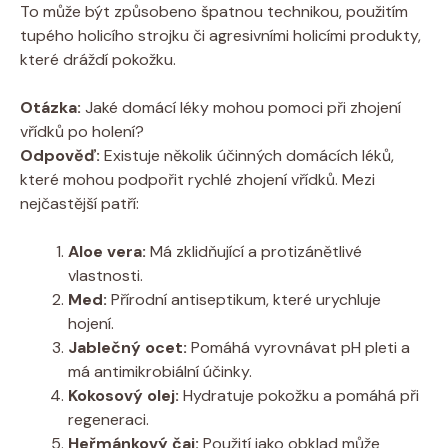
To může být způsobeno špatnou technikou, použitím
tupého holicího strojku či agresivními holicími produkty,
které dráždí pokožku.
Otázka:
Jaké domácí léky mohou pomoci při zhojení
vřídků po holení?
Odpověď:
Existuje několik účinných domácích léků,
které mohou podpořit rychlé zhojení vřídků. Mezi
nejčastější patří:
Aloe vera:
Má zklidňující a protizánětlivé
vlastnosti.
Med:
Přírodní antiseptikum, které urychluje
hojení.
Jablečný ocet:
Pomáhá vyrovnávat pH pleti a
má antimikrobiální účinky.
Kokosový olej:
Hydratuje pokožku a pomáhá při
regeneraci.
Heřmánkový čaj:
Použití jako obklad může