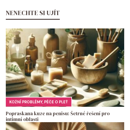
NENECHTE SI UJÍT
KOŽNÍ PROBLÉMY
,
PÉČE O PLEŤ
Popraskana kuze na penisu: Šetrné řešení pro
intimní oblasti