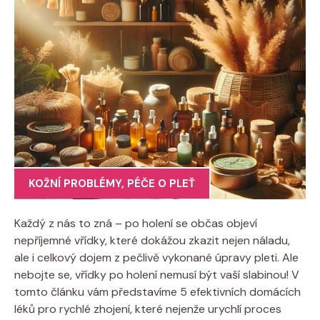
KOŽNÍ PROBLÉMY
,
PÉČE O PLEŤ
Každý z nás to zná – po holení se občas objeví
nepříjemné vřídky, které dokážou zkazit nejen náladu,
ale i celkový dojem z pečlivě vykonané úpravy pleti. Ale
nebojte se, vřídky po holení nemusí být vaší slabinou! V
tomto článku vám představíme 5 efektivních domácích
léků pro rychlé zhojení, které nejenže urychlí proces