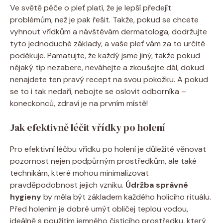
Ve světě péče o pleť platí, že je lepší předejít
problémům, než je pak řešit. Takže, pokud se chcete
vyhnout vřídkům a návštěvám dermatologa, dodržujte
tyto jednoduché základy, a vaše pleť vám za to určitě
poděkuje. Pamatujte, že každý jsme jiný, takže pokud
nějaký tip nezabere, neváhejte a zkoušejte dál, dokud
nenajdete ten pravý recept na svou pokožku. A pokud
se to i tak nedaří, nebojte se oslovit odborníka –
koneckonců, zdraví je na prvním místě!
Jak efektivně léčit vřídky po holení
Pro efektivní léčbu vřídku po holení je důležité věnovat
pozornost nejen podpůrným prostředkům, ale také
technikám, které mohou minimalizovat
pravděpodobnost jejich vzniku.
Údržba správné
hygieny
by měla být základem každého holicího rituálu.
Před holením je dobré umýt obličej teplou vodou,
ideálně s použitím jemného čisticího prostředku, který