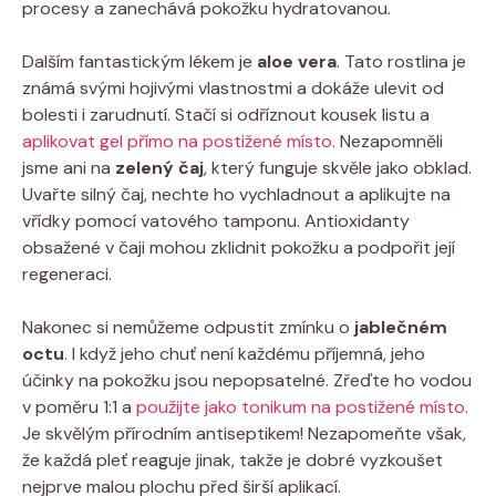
procesy a zanechává pokožku hydratovanou.
Dalším fantastickým lékem je
aloe vera
. Tato rostlina je
známá svými hojivými vlastnostmi a dokáže ulevit od
bolesti i zarudnutí. Stačí si odříznout kousek listu a
aplikovat gel přímo na postižené místo
. Nezapomněli
jsme ani na
zelený čaj
, který funguje skvěle jako obklad.
Uvařte silný čaj, nechte ho vychladnout a aplikujte na
vřídky pomocí vatového tamponu. Antioxidanty
obsažené v čaji mohou zklidnit pokožku a podpořit její
regeneraci.
Nakonec si nemůžeme odpustit zmínku o
jablečném
octu
. I když jeho chuť není každému příjemná, jeho
účinky na pokožku jsou nepopsatelné. Zřeďte ho vodou
v poměru 1:1 a
použijte jako tonikum na postižené místo
.
Je skvělým přírodním antiseptikem! Nezapomeňte však,
že každá pleť reaguje jinak, takže je dobré vyzkoušet
nejprve malou plochu před širší aplikací.