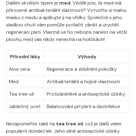
Dalším skvělým tipem je
med
. Věděli jste, že med má
přirozené antibakteriální vlastnosti? Vytvořte si malou
masku z medu a aplikujte ji na vřídky. Společně s jeho
sladkou chutí vám pomůže potlačit zánět a urychlit
regeneraci pleti. Vlastně se ho nebojte nanést na větší
plochu, med vás nikdy nenechá na holičkách!
Přírodní léky
Výhody
Aloe vera
Regenerace a zklidnění pokožky
Med
Antibakteriální a hojivé vlastnosti
Tea tree oil
Protizánětlivé a antiseptické účinky
Jablečný ocet
Balancování pH pleti a dezinfekce
Nezapomeňte také na
tea tree oil
, což je další velmi
populární domácí lék. Jeho silné antiseptické účinky