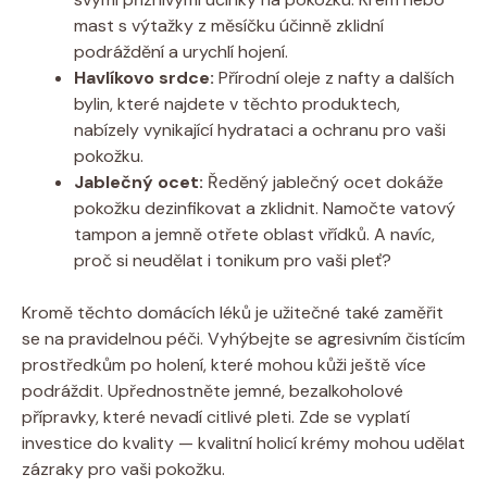
mast s výtažky z měsíčku účinně zklidní
podráždění a urychlí hojení.
Havlíkovo srdce:
Přírodní oleje z nafty a dalších
bylin, které najdete v těchto produktech,
nabízely vynikající hydrataci a ochranu pro vaši
pokožku.
Jablečný ocet:
Ředěný jablečný ocet dokáže
pokožku dezinfikovat a zklidnit. Namočte vatový
tampon a jemně otřete oblast vřídků. A navíc,
proč si neudělat i tonikum pro vaši pleť?
Kromě těchto domácích léků je užitečné také zaměřit
se na pravidelnou péči. Vyhýbejte se agresivním čistícím
prostředkům po holení, které mohou kůži ještě více
podráždit. Upřednostněte jemné, bezalkoholové
přípravky, které nevadí citlivé pleti. Zde se vyplatí
investice do kvality — kvalitní holicí krémy mohou udělat
zázraky pro vaši pokožku.