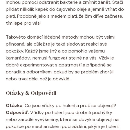
mohou pomoci odstranit bakterie a zmírnit zánět. Stačí
přidat několik kapek do čajového oleje a jemně vtírat do
pleti. Podobně jako s medem platí, že čím dříve začnete,
tím lépe pro vás!
Takovéto domácí léčebné metody mohou být velmi
přínosné, ale důležité je také sledovat reakci své
pokožky. Každý jsme jiný a co pomohlo vašemu
kamarádovi, nemusí fungovat stejně na vás. Vždy je
dobré experimentovat s opatrností a případně se
poradit s odborníkem, pokud by se problém zhoršil
nebo trval déle, než je obvyklé.
Otázky & Odpovědi
Otázka:
Co jsou vřídky po holení a proč se objevují?
Odpověď:
Vřídky po holení jsou drobné puchýřky
nebo zarudlé vyvýšeniny, které se obvykle objevují na
pokožce po mechanickém podráždění, jakým je holení.