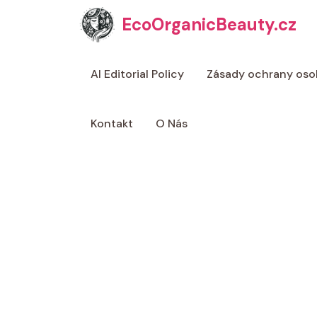
Přeskočit
EcoOrganicBeauty.cz
na
obsah
AI Editorial Policy
Zásady ochrany oso
Kontakt
O Nás