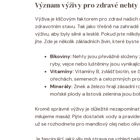
Význam výživy pro zdravé nehty
Výživa je klíčovým faktorem pro zdraví naši
zdravotním stavu. Tak jako třešně na zahradě
výživu, aby byly silné a lesklé. Pokud jste něk
jíte. Zde je několik základních živin, které byst
Bíkoviny:
Nehty jsou převážně složeny z 
ryby, vejce nebo luštěniny jsou vynikaj
Vitamíny:
Vitamíny B, zvlášť biotin, se
ořechách, semenech a celozrnných pro
Minerály:
Zinek a železo hrají zásadní 
mořské plody a listová zelenina jsou bo
Kromě správné výživy je důležité nezapomínat n
milujeme masáž. Pijte dostatek vody a pravidel
už se rozhodnete pro mandlový olej nebo oli
Je fascinující, jaký vliv má strava na vzhled n