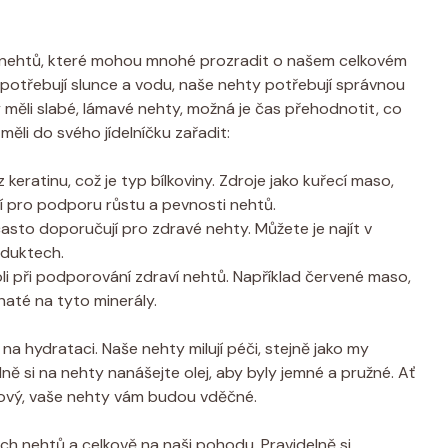
ch nehtů, které mohou mnohé prozradit o našem celkovém
 potřebují slunce a vodu, naše nehty potřebují správnou
dy měli slabé, lámavé nehty, možná je čas přehodnotit, co
e měli do svého jídelníčku zařadit:
keratinu, což je typ bílkoviny. Zdroje jako kuřecí maso,
ící pro podporu růstu a pevnosti nehtů.
 často doporučují pro zdravé nehty. Můžete je najít v
duktech.
roli při podporování zdraví nehtů. Například červené maso,
haté na tyto minerály.
a hydrataci. Naše nehty milují péči, stejně jako my
ně si na nehty nanášejte olej, aby byly jemné a pružné. Ať
vový, vaše nehty vám budou vděčné.
ašich nehtů a celkově na naši pohodu. Pravidelně si