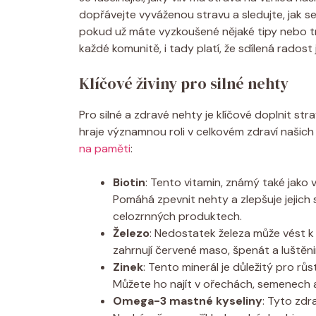
dopřávejte vyváženou stravu a sledujte, jak s
pokud už máte vyzkoušené nějaké tipy nebo trik
každé komunitě, i tady platí, že sdílená rados
Klíčové živiny pro silné nehty
Pro silné a zdravé nehty je klíčové doplnit st
hraje významnou roli v celkovém zdraví našich n
na paměti
:
Biotin
: Tento vitamin, známý také jako 
Pomáhá zpevnit nehty a zlepšuje jejich s
celozrnných produktech.
Železo
: Nedostatek železa může vést k 
zahrnují červené maso, špenát a luštěni
Zinek
: Tento minerál je důležitý pro rů
Můžete ho najít v ořechách, semenech a
Omega-3 mastné kyseliny
: Tyto zdr