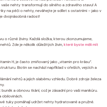
e vaše nehty transformují do silného a zdravého stavu! A
y na péči o nehty, neváhejte je sdílet s ostatními – jako v
t je dvojnásobná radost!
ravu o různé živiny. Každá složka, kterou zkonzumujeme,
ehtů. Zde je několik důležitých živin,
které byste měli mít
vitamin H, je často zmiňovaný jako „vitamin pro krásu“.
trukturu. Biotin se nachází například v ořeších, vejcích a
lámání nehtů a jejich slabému vzhledu. Dobré zdroje železa
ny.
st buněk a obnovu tkání, což je zásadní pro vaši manikúru.
 obilovinách.
avé tuky pomáhají udržet nehty hydratované a pružné.