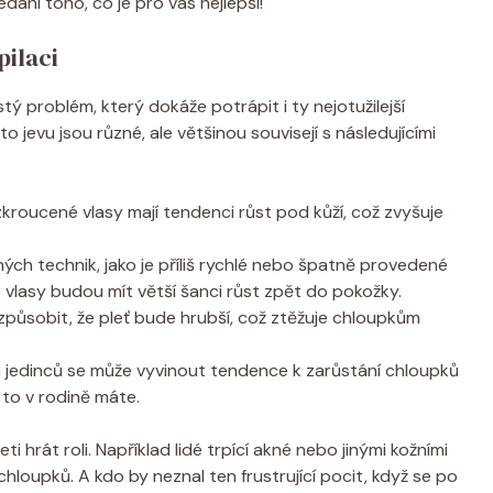
dání toho, co je pro vás nejlepší!
pilaci
ý problém, který dokáže potrápit i ty nejotužilejší
to jevu jsou různé, ale většinou souvisejí s následujícími
roucené vlasy mají tendenci růst pod kůží, což zvyšuje
ých technik, jako je příliš rychlé nebo špatně provedené
 vlasy budou mít větší šanci růst zpět do pokožky.
působit, že pleť bude hrubší, což ztěžuje chloupkům
 jedinců se může vyvinout tendence k zarůstání chloupků
 to v rodině máte.
i hrát roli. Například lidé trpící akné nebo jinými kožními
loupků. A kdo by neznal ten frustrující pocit, když se po