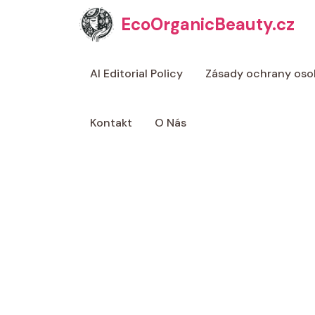
Přeskočit
EcoOrganicBeauty.cz
na
obsah
AI Editorial Policy
Zásady ochrany oso
Kontakt
O Nás