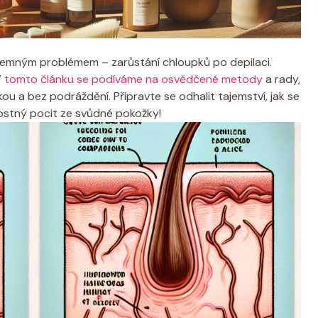
jemným problémem – zarůstání chloupků po depilaci.
V
tomto článku se podíváme na osvědčené metody
a rady,
 a bez podráždění. Připravte se odhalit tajemství, jak se
arostný pocit ze svůdné pokožky!