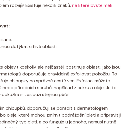
lém rozvíjí? Existuje několik znaků,
na které byste měli
vat:
ilace.
hou dotýkat citlivé oblasti.
objevit kdekoliv, ale nejčastěji postihuje oblasti, jako jsou
rmatologů doporučuje pravidelně exfoliovat pokožku. To
uje chloupky na správné cestě ven. Exfoliaci můžete
ebo přírodních scrubů, například z cukru a oleje. Je to
—pokožka si zaslouží stejnou péči!
stáním chloupků, doporučuji se poradit s dermatologem.
o oleje, které mohou zmírnit podráždění pleti a připravit ji
jedinečný typ pleti, a co funguje u jednoho, nemusí nutně