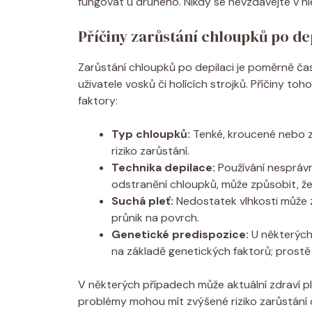
fungovat u druhého. Nikdy se nevzdávejte v hle
Příčiny zarůstání chloupků po de
Zarůstání chloupků po depilaci je poměrně čast
uživatele vosků či holících strojků. Příčiny toho
faktory:
Typ chloupků:
Tenké, kroucené nebo zk
riziko zarůstání.
Technika depilace:
Používání nesprávn
odstranění chloupků, může způsobit, že
Suchá pleť:
Nedostatek vlhkosti může z
průnik na povrch.
Genetické predispozice:
U některých
na základě genetických faktorů; prostě
V některých případech může aktuální zdraví plet
problémy mohou mít zvýšené riziko zarůstání ch