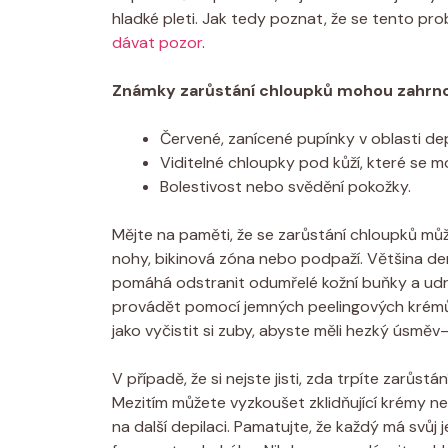
hladké pleti. Jak tedy poznat, že se tento prob
dávat pozor
.
Známky zarůstání chloupků mohou zahrno
Červené, zanícené pupínky v oblasti dep
Viditelné chloupky pod kůží, které se mo
Bolestivost nebo svědění pokožky.
Mějte na paměti, že se zarůstání chloupků může 
nohy, bikinová zóna nebo podpaží. Většina de
pomáhá odstranit odumřelé kožní buňky a udrž
provádět pomocí jemných peelingových krémů n
jako vyčistit si zuby, abyste měli hezký úsměv
V případě, že si nejste jisti, zda trpíte zarů
Mezitím můžete vyzkoušet zklidňující krémy neb
na další depilaci. Pamatujte, že každý má svůj 