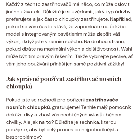
Každý z těchto zastřihovačů má něco, co může oslovit
jiného uživatele. Důležité je si uvědomit, jaký typ údržby
preferujete a jak často chloupky zastřihujete. Například,
pokud se vám často stává, že zapomínáte na údržbu,
model s integrovaným osvětlením může zlepšit váš
výkon, i když jste v ranním spěchu. Na druhou stranu,
pokud dbáte na maximální výkon a delší životnost, Wahl
může být tím pravým řešením. Takže vybírejte pečlivě, ať
vám jeho používání přináší jen samé pozitivní zážitky!
Jak správně používat zastřihovač nosních
chloupků
Pokud jste se rozhodli pro pořízení
zastřihovače
nosních chloupků
, gratulujeme! Tenhle malý pomocník
dokáže divy a zbaví vás nechtěných «vlasů» během
chvilky. Ale jak na to? Důležitá je technika, kterou
použijete, aby byl celý proces co nejpohodlnější a
bezproblémový.