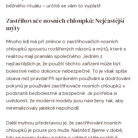
běžného rituálu – určitě se vám to vyplatí!
Zastřihovače nosních chloupků: Nejčastější
mýty
Mnoho lidí má při zmínce o zastřihovačích nosních
chloupků spoustu rozšířených názorů a mýtů, které s
realitou mají pramálo společného. Jedním z
nejčastějších je, že použití těchto zařízení může být
bolestivé nebo dokonce nebezpečné. To je však spíše
obava než pravda! Při správném používání a dodržování
pokynů je používání zastřihovače nosních chloupků v
podstatě bezbolestné a bezpečné. Je potřeba si
uvědomit, že moderní modely jsou navrženy tak, aby
minimalizovaly jakékoli nepohodlí.
Další mylnou představou je, že zastřihování nosních
chloupků je pouze pro muže. Naštěstí žijeme v době,
kdy se normy krásy a péče o vzhled stále rozšiřují.