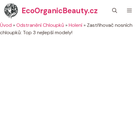
Přeskočit
EcoOrganicBeauty.cz
M
na
obsah
Úvod
»
Odstranění Chloupků
»
Holení
»
Zastřihovač nosních
chloupků: Top 3 nejlepší modely!