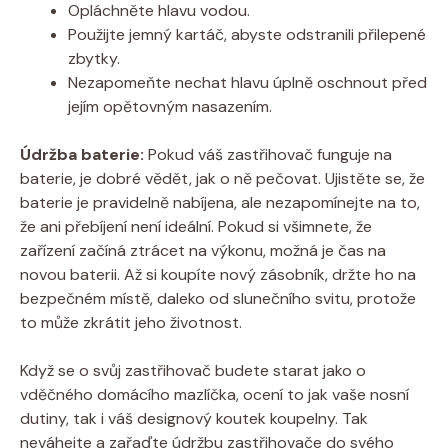
Opláchněte hlavu vodou.
Použijte jemný kartáč, abyste odstranili přilepené
zbytky.
Nezapomeňte nechat hlavu úplně oschnout před
jejím opětovným nasazením.
Údržba baterie:
Pokud váš zastřihovač funguje na
baterie, je dobré vědět, jak o ně pečovat. Ujistěte se, že
baterie je pravidelně nabíjena, ale nezapomínejte na to,
že ani přebíjení není ideální. Pokud si všimnete, že
zařízení začíná ztrácet na výkonu, možná je čas na
novou baterii. Až si koupíte nový zásobník, držte ho na
bezpečném místě, daleko od slunečního svitu, protože
to může zkrátit jeho životnost.
Když se o svůj zastřihovač budete starat jako o
vděčného domácího mazlíčka, ocení to jak vaše nosní
dutiny, tak i váš designový koutek koupelny. Tak
neváhejte a zařaďte údržbu zastřihovače do svého