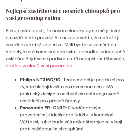
Nejlepší zastřihovače nosních chloupků pro
vaši grooming rutinu
Pokud máte pocit, že nosní chloupky by se měly držet
na uzdě, máte pravdu! Ale nezapomeňte, že ne každý
zastřihovač stojí za peníze. Měli byste se zaměřit na
modely, které kombinují efektivitu, pohodlí a jednoduché
ovládání. Pojďme se podívat na tři nejlepší zastřihovače,
které si zaslouží vaši pozornost
.
Philips NT3160/10:
Tento model je perfektní pro
ty, kdo hledají kvalitu za rozumnou cenu. Má
praktický design a nechybí mu ani integrované
osvětlení pro přesné úpravy.
Panasonic ER-GN30:
S voděodolným
provedením je ideální pro údržbu v koupelně.
Věřte mi, tohle bude váš nejlepší spojenec v boji
proti nežádoucím chloupkům!