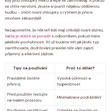
kdy jsou chloupky měkčí a lépe se zastřihávají. A pokud
se cítíte nervózní, zkuste si pustit nějakou oblíbenou
hudbu – zničit nosní chloupky s rytmem je přece
mnohem zábavnější!
Nezapomeňte, že někteří lidé mají citlivější nosní sliznici,
takže je dobré se poradit
s odborníkem, pokud máte
jakékoliv pochybnosti. Ať už budete mít jakýkoliv typ
zastřihovače, dodržování pravidel níže vám zajistí
příjemný a efektivní zážitek:
Tipy na používání
Proč to dělat?
Pravidelně čistěte
Vysoká účinnost a
přístroj
hygieničnost
Před použitím testujte
Minimalizace podráždění
na malém prostoru
Používejte zastřihovač
Vyhněte se úrazům ve