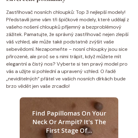
Zastřihovač nosních chloupků: Top 3 nejlepší modely!
Představili jsme vám tři špičkové modely, které udělají z
vašeho nošení chloupků příjemný a bezproblémový
zážitek. Pamatujte, že správný zastřihovač nejen zlepší
váš vzhled, ale může také podstatně zvýšit vaše
sebevědomí. Nezapomeňte – nosní chloupky jsou sice
přirozené, ale proč se s nimi trápit, když můžete mít
elegantní a čistý nos? Vyberte si ten pravý model pro
vás a užijte si pohlední a upravený vzhled. O řadě
„neviditelných“ přátel ve vašich nosních dírkách bude
brzo vědět jen vaše zrcadlo!
Find Papillomas On Your
Neck Or Armpit? It's The
First Stage Of...