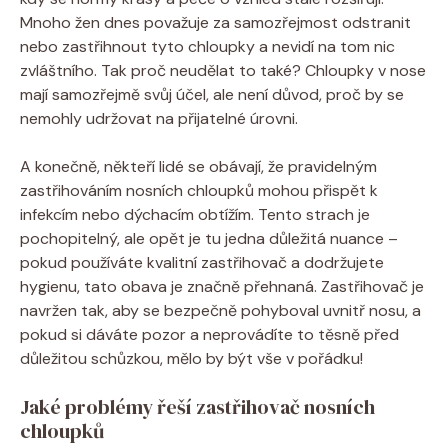
Mnoho žen dnes považuje za samozřejmost odstranit
nebo zastřihnout tyto chloupky a nevidí na tom nic
zvláštního. Tak proč neudělat to také? Chloupky v nose
mají samozřejmě svůj účel, ale není důvod, proč by se
nemohly udržovat na přijatelné úrovni.
A konečně, někteří lidé se obávají, že pravidelným
zastřihováním nosních chloupků mohou přispět k
infekcím nebo dýchacím obtížím. Tento strach je
pochopitelný, ale opět je tu jedna důležitá nuance –
pokud používáte kvalitní zastřihovač a dodržujete
hygienu, tato obava je značně přehnaná. Zastřihovač je
navržen tak, aby se bezpečně pohyboval uvnitř nosu, a
pokud si dáváte pozor a neprovádíte to těsně před
důležitou schůzkou, mělo by být vše v pořádku!
Jaké problémy řeší zastřihovač nosních
chloupků