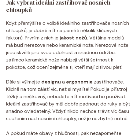
Jak vybrat ideální zastřihovač nosních
chloupků
Když přemýšlíte o volbě ideálního zastřihovače nosních
chloupků, je dobré mít na paměti několik klíčových
faktorů. Prvním z nich je
jakost nožů
. Většina modelů
má buď nerezové nebo keramické nože. Nerezové nože
jsou skvélé pro svou odolnost a snadnou údržbu,
zatímco keramické nože nabízejí větší šetrnost k
pokožce, což ocení zejména ti, kteří mají citlivou pleť.
Dále si všímejte
designu
a
ergonomie
zastřihovače.
Klidně na tom záleží víc, než si myslíte! Pokud je přístroj
těžký a nešikovný, nebudete mít motivaci ho používat.
Ideální zastřihovač by měl dobře padnout do ruky a být
snadno ovladatelný. Vždyť nikdo nechce trávit víc času
soužením nad nosními chloupky, než je nezbytně nutné.
A pokud máte obavy z hlučnosti, pak nezapomeňte