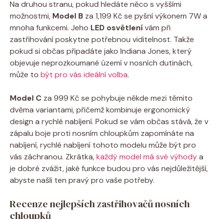
Na druhou stranu, pokud hledáte něco s vyššími
možnostmi,
Model B
za 1,199 Kč se pyšní výkonem 7W a
mnoha funkcemi. Jeho
LED osvětlení
vám při
zastřihování poskytne potřebnou viditelnost. Takže
pokud si občas připadáte jako Indiana Jones, který
objevuje neprozkoumané území v nosních dutinách,
může to
být pro vás ideální volba
.
Model C
za 999 Kč se pohybuje někde mezi těmito
dvěma variantami, přičemž kombinuje ergonomický
design a rychlé nabíjení. Pokud se vám občas stává, že v
zápalu boje proti nosním chloupkům zapomínáte na
nabíjení, rychlé nabíjení tohoto modelu může být pro
vás záchranou. Zkrátka,
každý model má své výhody
a
je dobré zvážit, jaké funkce budou pro vás nejdůležitější,
abyste našli ten pravý pro vaše potřeby.
Recenze nejlepších zastřihovačů nosních
chloupků