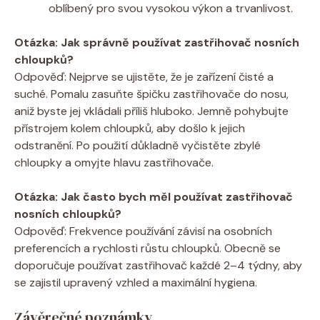
oblíbený pro svou vysokou výkon a trvanlivost.
Otázka: Jak správně používat zastřihovač nosních
chloupků?
Odpověď: Nejprve se ujistěte, že je zařízení čisté a
suché. Pomalu zasuňte špičku zastřihovače do nosu,
aniž byste jej vkládali příliš hluboko. Jemně pohybujte
přístrojem kolem chloupků, aby došlo k jejich
odstranění. Po použití důkladně vyčistěte zbylé
chloupky a omyjte hlavu zastřihovače.
Otázka: Jak často bych měl používat zastřihovač
nosních chloupků?
Odpověď: Frekvence používání závisí na osobních
preferencích a rychlosti růstu chloupků. Obecně se
doporučuje používat zastřihovač každé 2–4 týdny, aby
se zajistil upravený vzhled a maximální hygiena.
Závěrečné poznámky