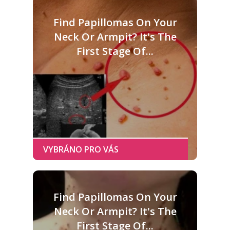
Find Papillomas On Your
Neck Or Armpit? It's The
First Stage Of...
Find Papillomas On Your
Neck Or Armpit? It's The
First Stage Of...