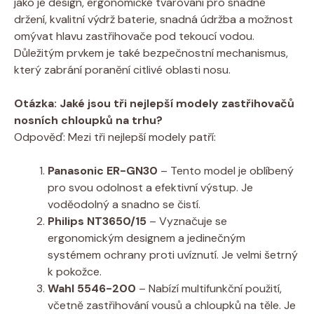
jako je design, ergonomické tvarování pro snadné
držení, kvalitní výdrž baterie, snadná údržba a možnost
omývat hlavu zastřihovače pod tekoucí vodou.
Důležitým prvkem je také bezpečnostní mechanismus,
který zabrání poranění citlivé oblasti nosu.
Otázka: Jaké jsou tři nejlepší modely zastřihovačů
nosních chloupků na trhu?
Odpověď: Mezi tři nejlepší modely patří:
Panasonic ER-GN30
– Tento model je oblíbený
pro svou odolnost a efektivní výstup. Je
voděodolný a snadno se čistí.
Philips NT3650/15
– Vyznačuje se
ergonomickým designem a jedinečným
systémem ochrany proti uvíznutí. Je velmi šetrný
k pokožce.
Wahl 5546-200
– Nabízí multifunkční použití,
včetně zastřihování vousů a chloupků na těle. Je