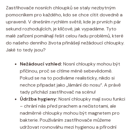
Zastřihovače nosních chloupků se staly nezbytným
pomocníkem pro každého, kdo se chce cítit dovedně a
upraveně. V dnešním rychlém světě, kde je prvních pár
sekund rozhodujících, je klíčové, jak vypadáme. Tyto
malé zařízení pomáhají řešit celou řadu problémů, které
do našeho denního života přinášejí nežádoucí chloupky.
Jaké to tedy jsou?
Nežádoucí vzhled:
Nosní chloupky mohou být
příčinou, proč se cítíme méně sebevědomě.
Pokud se na to podíváme realisticky, nikdo si
nechce připadat jako „lámání do nosu“. A právě
tady přichází zastřihovač na scénu!
Údržba hygieny:
Nosní chloupky mají svou funkci
– chrání nás před prachem a nečistotami, ale
nadměrné chloupky mohou být magnetem pro
bakterie. Používáním zastřihovače můžeme
udržovat rovnováhu mezi hygienou a přírodní