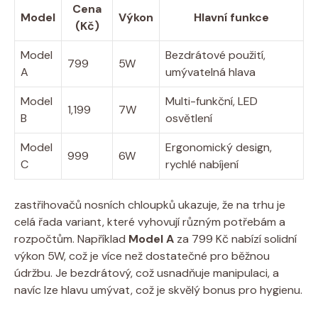
Cena
Model
Výkon
Hlavní funkce
(Kč)
Model
Bezdrátové použití,
799
5W
A
umývatelná hlava
Model
Multi-funkční, LED
1,199
7W
B
osvětlení
Model
Ergonomický design,
999
6W
C
rychlé nabíjení
zastřihovačů nosních chloupků ukazuje, že na trhu je
celá řada variant, které vyhovují různým potřebám a
rozpočtům. Například
Model A
za 799 Kč nabízí solidní
výkon 5W, což je více než dostatečné pro běžnou
údržbu. Je bezdrátový, což usnadňuje manipulaci, a
navíc lze hlavu umývat, což je skvělý bonus pro hygienu.