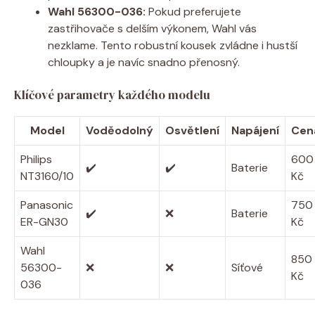
Wahl 56300-036:
Pokud preferujete
zastřihovače s delším výkonem, Wahl vás
nezklame. Tento robustní kousek zvládne i hustší
chloupky a je navíc snadno přenosný.
Klíčové parametry každého modelu
Model
Voděodolný
Osvětlení
Napájení
Cen
Philips
600
✔️
✔️
Baterie
NT3160/10
Kč
Panasonic
750
✔️
❌
Baterie
ER-GN30
Kč
Wahl
850
56300-
❌
❌
Síťové
Kč
036