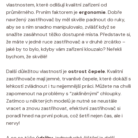
vlastnostem, které odlišují kvalitní zařízení od
průměrného. Prvním faktorem je
ergonomie
. Dobře
navržený zastřihovač by měl skvěle padnout do ruky,
aby se s ním snadno manipulovalo, zvlášť když se
snažíte zasáhnout těžko dostupné místa. Představte si,
že máte v jedné ruce zastřihovač a v druhé zrcátko –
jaké by to bylo, kdyby vám zařízení klouzalo? Neřekli
bychom, že skvělé!
Další důležitou vlastností je
ostrost čepele
. Kvalitní
zastřihovače mají jemné, trvanlivé čepele, které dokáží s
lehkostí zvládnout i tu nejjemnější práci. Můžete na chvíli
zapomenout na problémy s “zaklíněnými” chloupky.
Zatímco u některých modelů je nutné se neustále
vracet a znovu zastřihovat, efektivní zastřihovač si
poradí hned na první pokus, což šetří nejen čas, ale i
nervy!
A co se týče
údržby
, jednoduché čištění je další