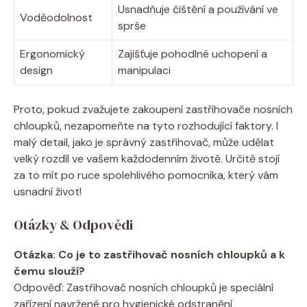
Usnadňuje čištění a používání ve
Voděodolnost
sprše
Ergonomický
Zajišťuje pohodlné uchopení a
design
manipulaci
Proto, pokud zvažujete zakoupení zastřihovače nosních
chloupků, nezapomeňte na tyto rozhodující faktory. I
malý detail, jako je správný zastřihovač, může udělat
velký rozdíl ve vašem každodenním životě. Určitě stojí
za to mít po ruce spolehlivého pomocníka, který vám
usnadní život!
Otázky & Odpovědi
Otázka: Co je to zastřihovač nosních chloupků a k
čemu slouží?
Odpověď: Zastřihovač nosních chloupků je speciální
zařízení navržené pro hygienické odstranění