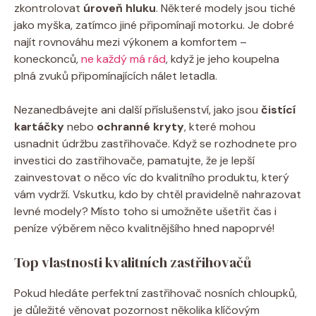
zkontrolovat
úroveň hluku
. Některé modely jsou tiché
jako myška, zatímco jiné připomínají motorku. Je dobré
najít rovnováhu mezi výkonem a komfortem –
koneckonců,
ne každý má rád
, když je jeho koupelna
plná zvuků připomínajících nálet letadla.
Nezanedbávejte ani další příslušenství, jako jsou
čistící
kartáčky
nebo
ochranné kryty
, které mohou
usnadnit údržbu zastřihovače. Když se rozhodnete pro
investici do zastřihovače, pamatujte, že je lepší
zainvestovat o něco víc do kvalitního produktu, který
vám vydrží. Vskutku, kdo by chtěl pravidelně nahrazovat
levné modely? Místo toho si umožněte ušetřit čas i
peníze výběrem něco kvalitnějšího hned napoprvé!
Top vlastnosti kvalitních zastřihovačů
Pokud hledáte perfektní zastřihovač nosních chloupků,
je důležité věnovat pozornost několika klíčovým