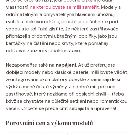
vlastností,
na kterou byste se měli zaměřit
. Modely s
odnímatelnými a omyvatelnými hlavicemi umožňují
rychlé a efektivní údržbu; prostě je opláchnete pod
vodou a je to! Také zjistíte, že některé zastřihovače
přicházejí s drobnými užitečnými doplňky, jako jsou
kartáčky na čištění nebo kryty, které pomáhají
udržovat zařízení v ideálním stavu.
Nezapomeňte také na
napájení
. Ať už preferujete
dobíjecí modely nebo klasické baterie, měli byste vědět,
že integrované akumulátory obvykle znamenají delší
výdrž a méně časté výměny. Je dobré mít po ruce
zastřihovač, který nezklame při poslední chvíli – třeba
když se chystáte na důležité setkání nebo romantickou
večeři. Chcete se přece cítit sebejistě a upraveně!
Porovnání cen a výkonu modelů