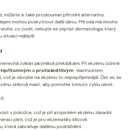
i, můžete si také prozkoumat přírodní​ alternativy.
olejem mohou poskytnout další úlevu. ⁣Příroda má mnoho
 nevíte,⁤ co zvolit, nebojte se zeptat dermatologa, ⁤který
 situaci nejlepší.
u
 nenechá zviklat jakýmikoli překážkami. Při ekzému‍ účinně
otipřítomným
⁢a
protizánětlivým
​ vlastnostem.
,​ což je obvykle ​na ekzému to nejnepříjemnější. Čím víc‌ se
a scénu zinková mast, ⁣aby pomohla ‌tomuto​ cyklu ulevit.
ří:
st v⁣ pokožce, což je při atopickém ekzému zásadní.
aci pleti,⁢ což je pro ekzematiky klíčové.
, která ⁤zabraňuje dalšímu podráždění.