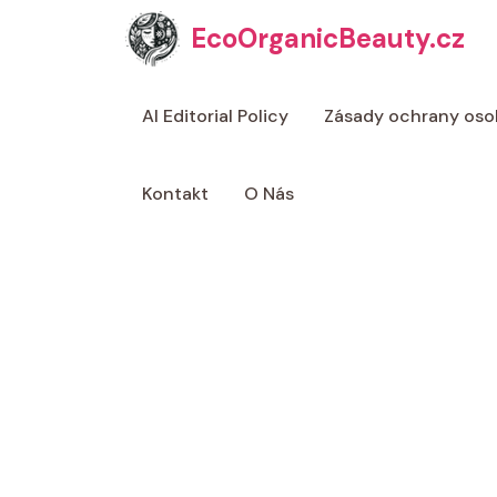
Přeskočit
EcoOrganicBeauty.cz
na
obsah
AI Editorial Policy
Zásady ochrany oso
Kontakt
O Nás