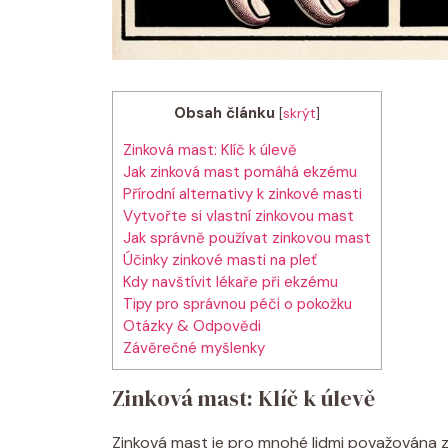
Obsah článku
[
skrýt
]
Zinková mast: ‌Klíč k úlevě
Jak zinková mast pomáhá ⁢ekzému
Přírodní alternativy k‌ zinkové masti
Vytvořte si vlastní zinkovou mast
Jak správně používat zinkovou ⁤mast
Účinky⁢ zinkové masti na pleť
Kdy navštívit lékaře při ekzému
Tipy pro správnou péči ⁣o pokožku
Otázky & Odpovědi
Závěrečné myšlenky
Zinková mast: ‌Klíč k úlevě
Zinková mast⁣ je pro ‍mnohé lidmi považována z