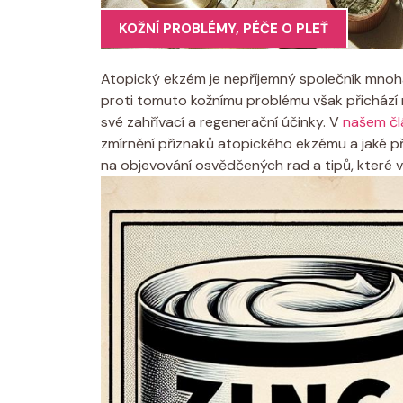
KOŽNÍ PROBLÉMY
,
PÉČE O PLEŤ
Atopický ekzém‍ je nepříjemný společník mnoha​
proti tomuto kožnímu problému ⁤však přichází 
své zahřívací a regenerační účinky. V ‌
našem čl
zmírnění příznaků atopického ekzému a ⁣jaké pří
na objevování osvědčených rad‌ a tipů, které ​