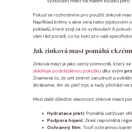
vyzkoušet ​mast⁣ na malém kousku pleti.
Pokud se ​rozhodnete pro ​použití zinkové mast
Například krémy s⁣ aloe vera nebo jojobovým 
pokladů,⁢ které stojí za to ⁤vyzkoušet!​ A ​pokud
vám rád poradí, co by bylo pro ⁣vaši specifickou
Jak zinková mast pomáhá ⁢ekzém
Zinková mast je jako verný⁤ pomocník, ‌který se
zklidňuje podrážděnou pokožku
díky⁢ svým
pr
Znamená to, ‍že umí zmírnit ​zarudnutí a svědění
škrábeme, tím ⁤víc pleť trpí, ‌a tady přichází n
Mezi ⁢další důležité‌ vlastnosti ⁤zinkové masti pat
Hydratace pleti:
Pomáhá udržovat vlhko
Podpora hojení:
Zinek napomáhá regener
Ochranný film:
Tvoří ochrannou bariéru