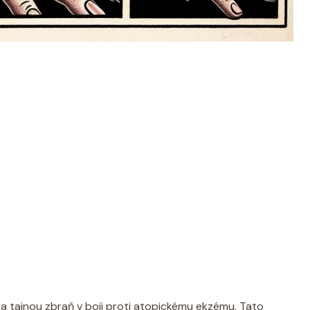
a tajnou‍ zbraň v boji ⁤proti atopickému ⁢ekzému. Tato