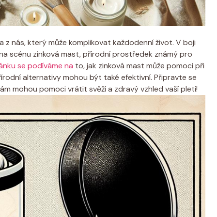
 z nás, který může‌ komplikovat každodenní život. ⁢V boji
na scénu zinková mast,⁤ přírodní⁢ prostředek známý pro
ánku se podíváme na
to, ​jak ⁢zinková mast může pomoci při
rodní alternativy mohou být‍ také efektivní. Připravte se
vám mohou pomoci vrátit svěží a zdravý vzhled vaší pleti!