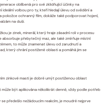
generace ​oblíbená pro své zklidňující‌ účinky na
ní ideální ‌volbou⁤ pro‌ ty, kteří hledají úlevu od svědění a
na ⁤pokožce ochranný film, dokáže také podporovat hojení,
balzám na duši.
ožkou je​ zinek, ⁣minerál, který hraje ⁤zásadní roli v procesu
e absorbuje ​přebytečný maz, ale také zmírňuje místní
 ekzémem, to⁤ může znamenat ‌úlevu od zarudnutí a
ad, který chrání postižené⁢ oblasti a⁣ pomáhá ‍jim⁤ se
ím ⁢zinkové​ masti⁢ je ​dobré umýt postiženou oblast
t může být aplikována několikrát ​denně, vždy podle ⁢potřeb​
⁤ se předešlo nežádoucím reakcím, je moudré nejprve