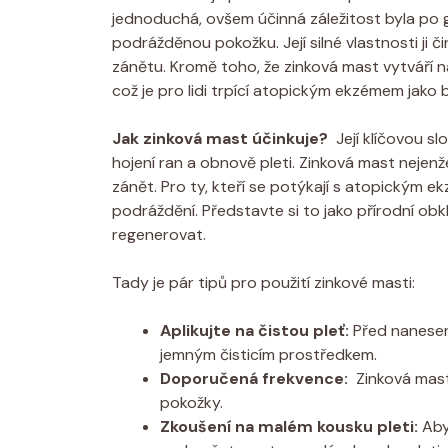
jednoduchá,⁢ ovšem ‌účinná záležitost⁢ byla po ​
‌podrážděnou ⁣pokožku. Její‍ silné‌ vlastnosti ji či
zánětu. Kromě ⁣toho, že zinková mast vytváří ⁤
což​ je‌ pro lidi trpící atopickým ekzémem jako 
Jak zinková mast účinkuje?
⁣ Její klíčovou sl
hojení ran a obnově pleti. Zinková mast nejenž
zánět. ‌Pro ty, kteří se potýkají⁢ s atopickým
podráždění. ‍Představte si to ‍jako přírodní obkl
regenerovat.
Tady ​je pár tipů pro ⁢použití zinkové masti:
Aplikujte na čistou pleť:
‍Před nanesen
jemným čisticím prostředkem.
Doporučená frekvence:
⁢ Zinková mas
pokožky.
Zkoušení na malém kousku pleti:
Aby