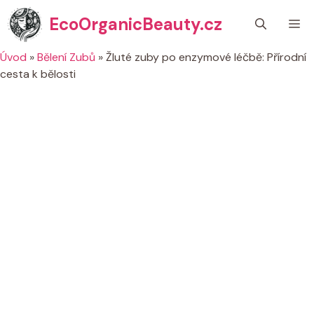
Přeskočit
EcoOrganicBeauty.cz
M
na
obsah
Úvod
»
Bělení Zubů
»
Žluté zuby po enzymové léčbě: Přírodní
cesta k bělosti