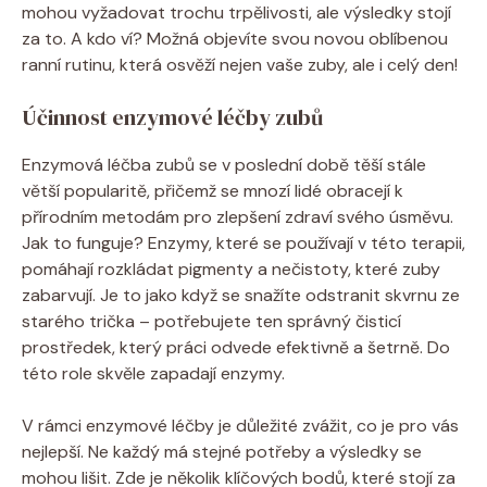
mohou vyžadovat trochu trpělivosti, ale výsledky stojí
za to. A kdo ví? Možná objevíte svou novou oblíbenou
ranní rutinu, která osvěží nejen vaše zuby, ale i celý den!
Účinnost enzymové léčby zubů
Enzymová léčba zubů se v poslední době těší stále
větší popularitě, přičemž se mnozí lidé obracejí k
přírodním metodám pro zlepšení zdraví svého úsměvu.
Jak to funguje? Enzymy, které se používají v této terapii,
pomáhají rozkládat pigmenty a nečistoty, které zuby
zabarvují. Je to jako když se snažíte odstranit skvrnu ze
starého trička – potřebujete ten správný čisticí
prostředek, který práci odvede efektivně a šetrně. Do
této role skvěle zapadají enzymy.
V rámci enzymové léčby je důležité zvážit, co je pro vás
nejlepší. Ne každý má stejné potřeby a výsledky se
mohou lišit. Zde je několik klíčových bodů, které stojí za