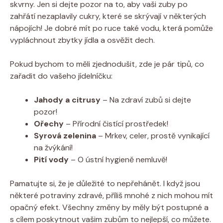
skvrny. Jen si dejte pozor na to, aby vaši zuby po
zahřátí nezaplavily cukry, které se skrývají v některých
nápojích! Je dobré mít po ruce také vodu, která pomůže
vypláchnout zbytky jídla a osvěžit dech.
Pokud bychom to měli zjednodušit, zde je pár tipů, co
zařadit do vašeho jídelníčku:
Jahody a citrusy
– Na zdraví zubů si dejte
pozor!
Ořechy
– Přírodní čistící prostředek!
Syrová zelenina
– Mrkev, celer, prostě vynikající
na žvýkání!
Pití vody
– O ústní hygieně nemluvě!
Pamatujte si, že je důležité to nepřehánět. I když jsou
některé potraviny zdravé, příliš mnohé z nich mohou mít
opačný efekt. Všechny změny by měly být postupné a
s cílem poskytnout vašim zubům to nejlepší, co můžete.