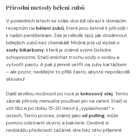
Přírodní metody bělení zubů
V posledních letech se stále více lidí obrací k domácím
receptům na
bělení zubů
, které jsou šetrné k přírodě i
k našim peněženkám. Zde je několik tipů, jak dosáhnout
bělejších zubů bez chemikálií. Možná jste už slyšeli o
sody bikarbony
, která je známá svými čisticími
schopnostmi. Stačí smíchat trochu sody s vodou a
vytvořit pastu. A pak ji jemně vetřít na zuby kartáčkem
– ale pozor, nedělejte to příliš často, abyste nepoškodili
sklovinu!
Další skvělou možností po ruce je
kokosový olej
. Tento
zázrak přírody nemusíte používat jen na vaření. Stačí si
vzít lžíci a po dobu 15-20 minut ji „vyplachovat“ v
ústech. Tento proces, známý jako
oil pulling
, může
pomoci odstranit skvrny a bakterie. Osobně si
nedokážu představit začátek dne bez této příjemné