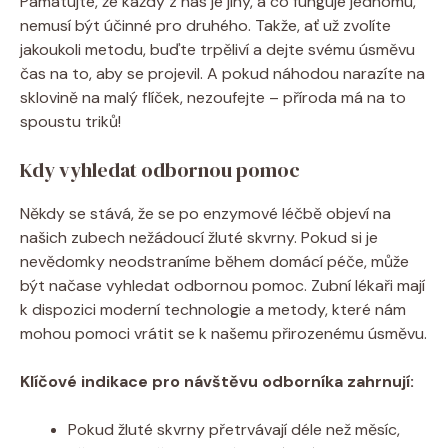
Pamatujte, že každý z nás je jiný, a co funguje jednomu,
nemusí být účinné pro druhého. Takže, ať už zvolíte
jakoukoli metodu, buďte trpěliví a dejte svému úsměvu
čas na to, aby se projevil. A pokud náhodou narazíte na
sklovině na malý flíček, nezoufejte – příroda má na to
spoustu triků!
Kdy vyhledat odbornou pomoc
Někdy se stává, že se po enzymové léčbě objeví na
našich zubech nežádoucí žluté skvrny. Pokud si je
nevědomky neodstraníme během domácí péče, může
být načase vyhledat odbornou pomoc. Zubní lékaři mají
k dispozici moderní technologie a metody, které nám
mohou pomoci vrátit se k našemu přirozenému úsměvu.
Klíčové indikace pro návštěvu odborníka zahrnují:
Pokud žluté skvrny přetrvávají déle než měsíc,