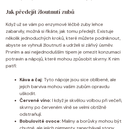
Jak předejít žloutnutí zubů
Když už se vám po enzymové léčbě zuby lehce
zabarvily, možná si říkáte, jak tomu předejít. Existuje
několik jednoduchých kroků, které můžete podniknout,
abyste se vyhnuli žloutnutí a udrželi si zářivý úsměv.
Prvním a asi nejjednodušším tipem je omezit konzumaci
potravin a nápojů, které mohou způsobit skvrny. K nim
patří:
Káva a čaj:
Tyto nápoje jsou sice oblíbené, ale
jejich barviva mohou vašim zubům opravdu
uškodit.
Červené víno:
I když je skvělou volbou při večeři,
skvrny po červeném víně se velmi obtížně
odstraňují.
Bobulovité ovoce:
Maliny a borůvky mohou být
chutné, ale jejich pigmenty zanechávají stopy.