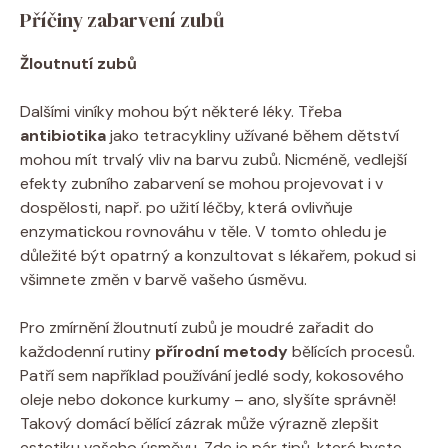
Příčiny zabarvení zubů
Žloutnutí zubů
Dalšími viníky mohou být některé léky. Třeba
antibiotika
jako tetracykliny užívané během dětství
mohou mít trvalý vliv na barvu zubů. Nicméně, vedlejší
efekty zubního zabarvení se mohou projevovat i v
dospělosti, např. po užití léčby, která ovlivňuje
enzymatickou rovnováhu v těle. V tomto ohledu je
důležité být opatrný a konzultovat s lékařem, pokud si
všimnete změn v barvě vašeho úsměvu.
Pro zmírnění žloutnutí zubů je moudré zařadit do
každodenní rutiny
přírodní metody
bělících procesů.
Patří sem například používání jedlé sody, kokosového
oleje nebo dokonce kurkumy – ano, slyšíte správně!
Takový domácí bělící zázrak může výrazně zlepšit
estetiku vašeho úsměvu. Zde je pár tipů, které byste