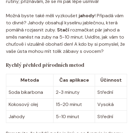
rutiny; přiznávám, že se mi pak lépe usmívá!
Možná byste také měli vyzkoušet
jahody
! Připadá vám
to divné? Jahody obsahují kyselinu jablečnou, která
pomáhá rozjasnit zuby.
Stačí
rozmačkat pár jahod a
směs nanést na zuby na 5-10 minut. Uvidíte, jak vám to
chuťově i vizuálně obohatí den! A kdo by si pomyslel, že
vaše ústa mohou mít tolik zábavy s ovocem?
Rychlý přehled přírodních metod
Metoda
Čas aplikace
Účinnost
Soda bikarbona
2-3 minuty
Střední
Kokosový olej
15-20 minut
Vysoká
Jahody
5-10 minut
Střední