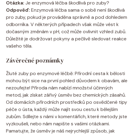
Otázka:
Je enzymová léčba škodlivá pro zuby?
Odpověď:
Enzymová léčba sama o sobě není škodlivá
pro zuby, pokud je prováděna správně a pod dohledem
odborníka. V některých případech však může vést k
dočasným změnám v pH, což může ovlivnit vzhled zubů.
Důležité je dodržovat pokyny a pečlivě sledovat reakce
vašeho těla.
Závěrečné poznámky
Žluté zuby po enzymové léčbě: Přírodní cesta k bělosti
mohou být sice na první pohled důvodem k obavám, ale
nezoufejte! Příroda nám nabízí množství účinných
metod, jak získat zářivý úsměv bez chemických zásahů.
Od domácích přírodních prostředků po osvědčené tipy
péče o ústa, každý může najít svou cestu k bělejším
zubům. Sdílejte s námi v komentářích, které metody jste
vyzkoušeli, nebo nám napište s vašimi otázkami.
Pamatujte, že úsměv je náš nejrychlejší způsob, jak