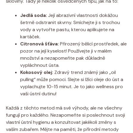
skloviny. Tady je několik osvědčených tipů, jak na to:
Jedlá soda:
Její abrazivní vlastnosti dokážou
šetrně odstranit skvrny. Smíchejte ji s trochou
vody a vytvořte pastu, kterou aplikujete na
kartáček.
Citronová šťáva:
Přirozený bělicí prostředek, ale
pozor na její kyselost! Používejte ji v malém
množství a nezapomeňte pak důkladně
vypláchnout ústa.
Kokosový olej:
Zdravý trend známý jako „oil
pulling“ může pomoci. Slejte si lžíci oleje do úst a
vyplachujte 10-15 minut. Je to jako wellness pro
vaši ústní dutinu!
Každá z těchto metod má své výhody, ale ne všechny
fungují pro každého. Nezapomeňte si poslechnout svoji
vlastní ústní hygienu a konzultovat jakékoli změny s
vaším zubařem. Mějte na paměti, že přírodní metody