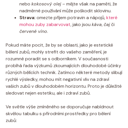
nebo
kokosový olej
– mějte však na paměti, že
nadměrné používání může poškodit sklovinu.
Strava:
omezte příjem potravin a nápojů,
které
mohou zuby zabarvovat
, jako jsou
káva
,
čaj
či
červené víno
.
Pokud máte pocit, že by se oblasti, jako je estetické
bělení zubů, mohly strefit do vašeho zaměření, je
rozumné poradit se s odborníkem. V současnosti
probíhá řada výzkumů zkoumajících dlouhodobé účinky
různých bělících technik. Zatímco některé metody slibují
rychlé výsledky, mohou mít negativní vliv na zdraví
vašich zubů v dlouhodobém horizontu. Proto je důležité
sledovat nejen estetiku, ale i zdraví zubů.
Ve světle výše zmíněného se doporučuje nabídnout
skvělou tabulku s přírodními prostředky pro bělení
zubů: