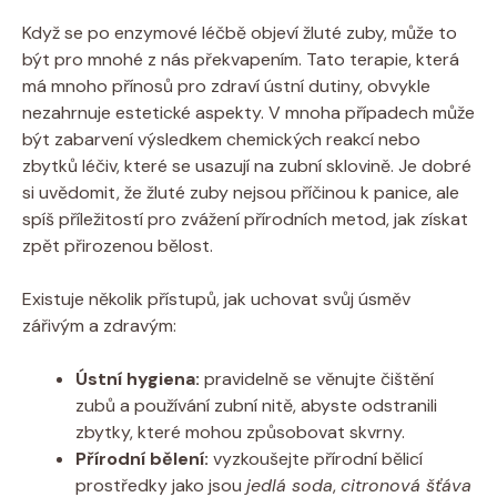
Když se po enzymové léčbě objeví žluté zuby, může to
být pro mnohé z nás překvapením. Tato terapie, která
má mnoho přínosů pro zdraví ústní dutiny, obvykle
nezahrnuje estetické aspekty. V mnoha případech může
být zabarvení výsledkem chemických reakcí nebo
zbytků léčiv, které se usazují na zubní sklovině. Je dobré
si uvědomit, že žluté zuby nejsou příčinou k panice, ale
spíš příležitostí pro zvážení přírodních metod, jak získat
zpět přirozenou bělost.
Existuje několik přístupů, jak uchovat svůj úsměv
zářivým a zdravým:
Ústní hygiena:
pravidelně se věnujte čištění
zubů a používání zubní nitě, abyste odstranili
zbytky, které mohou způsobovat skvrny.
Přírodní bělení:
vyzkoušejte přírodní bělicí
prostředky jako jsou
jedlá soda
,
citronová šťáva