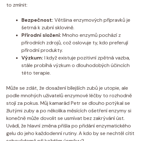
to zmínit:
Bezpečnost:
Většina enzymových přípravků je
šetrná k zubní sklovině.
Přírodní složení:
Mnoho enzymů pochází z
přírodních zdrojů, což oslovuje ty, kdo preferují
přírodní produkty.
Výzkum:
I když existuje pozitivní zpětná vazba,
stále probíhá výzkum o dlouhodobých účincích
této terapie.
Může se zdát, že dosažení bílejších zubů je utopie, ale
podle mnohých uživatelů enzymové léčby to rozhodně
stojí za pokus. Můj kamarád Petr se dlouho potýkal se
žlutými zuby a po několika měsících ošetření enzymy si
konečně může dovolit se usmívat bez zakrývání úst.
Uvádí, že hlavní změna přišla po přidání enzymatického
gelu do jeho každodenní rutiny. A kdo by se nechtěl cítit
sebevědomě při každém úsměvu?