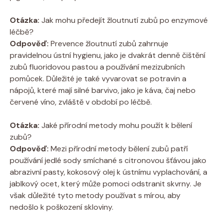
Otázka:
Jak mohu předejít žloutnutí zubů po enzymové
léčbě?
Odpověď:
Prevence žloutnutí zubů zahrnuje
pravidelnou ústní hygienu, jako je dvakrát denně čištění
zubů fluoridovou pastou a používání mezizubních
pomůcek. Důležité je také vyvarovat se potravin a
nápojů, které mají silné barvivo, jako je káva, čaj nebo
červené víno, zvláště v období po léčbě.
Otázka:
Jaké přírodní metody mohu použít k bělení
zubů?
Odpověď:
Mezi přírodní metody bělení zubů patří
používání jedlé sody smíchané s citronovou šťávou jako
abrazivní pasty, kokosový olej k ústnímu vyplachování, a
jablkový ocet, který může pomoci odstranit skvrny. Je
však důležité tyto metody používat s mírou, aby
nedošlo k poškození skloviny.