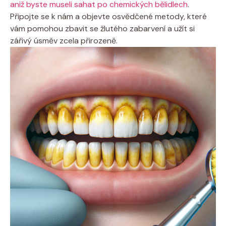
aniž byste museli sahat po chemických bělidlech
.
Připojte se k nám a objevte osvědčené metody, které
vám pomohou zbavit se žlutého zabarvení a užít si
zářivý úsměv zcela přirozeně.