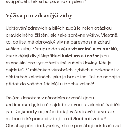
svůj příběh, tak si ho piš s rozmyslem!“
Výživa pro zdravější zuby
Udržování zdravých a bílých zubů je nejen otázkou
pravidelného čištění, ale také správné výživy. Vlastně,
to, co jíte, má obrovský vliv na barevnost a zdraví
vašich zubů. Vstupte do světa
vitaminů a minerálů
,
které dělají divy! Například
kalcium
a
fosfor
jsou
esenciální pro vytvoření silné zubní skloviny. Kde je
najdete? V mléčných výrobcích, rybách a dokonce i v
některých zeleninách, jako je brokolice. Tak se nebojte
přidat do vašeho jídelníčku trochu zeleně!
Dalším klenotem v národním arzenálu jsou
antioxidanty
, které najdete v ovoci a zelenině. Věděli
jste, že
jahody
nejenže dodají vaší stravě barvu, ale
mohou také pomoci v boji proti žloutnutí zubů?
Obsahují přírodní kyseliny, které pomáhají odstraňovat