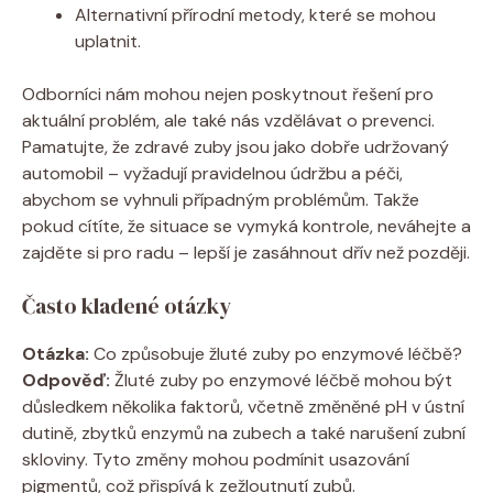
Alternativní přírodní metody, které se mohou
uplatnit.
Odborníci nám mohou nejen poskytnout řešení pro
aktuální problém, ale také nás vzdělávat o prevenci.
Pamatujte, že zdravé zuby jsou jako dobře udržovaný
automobil – vyžadují pravidelnou údržbu a péči,
abychom se vyhnuli případným problémům. Takže
pokud cítíte, že situace se vymyká kontrole, neváhejte a
zajděte si pro radu – lepší je zasáhnout dřív než později.
Často kladené otázky
Otázka:
Co způsobuje žluté zuby po enzymové léčbě?
Odpověď:
Žluté zuby po enzymové léčbě mohou být
důsledkem několika faktorů, včetně změněné pH v ústní
dutině, zbytků enzymů na zubech a také narušení zubní
skloviny. Tyto změny mohou podmínit usazování
pigmentů, což přispívá k zežloutnutí zubů.