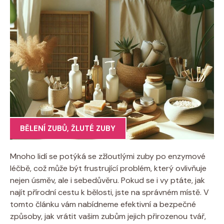
BĚLENÍ ZUBŮ
,
ŽLUTÉ ZUBY
Mnoho lidí se potýká se zžloutlými zuby po enzymové
léčbě, což může být frustrující problém, který ovlivňuje
nejen úsměv, ale i sebedůvěru. Pokud se i vy ptáte, jak
najít přírodní cestu k bělosti, jste na správném místě. V
tomto článku vám nabídneme efektivní a bezpečné
způsoby, jak vrátit vašim zubům jejich přirozenou tvář,