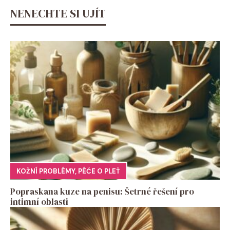
NENECHTE SI UJÍT
KOŽNÍ PROBLÉMY
,
PÉČE O PLEŤ
Popraskana kuze na penisu: Šetrné řešení pro
intimní oblasti