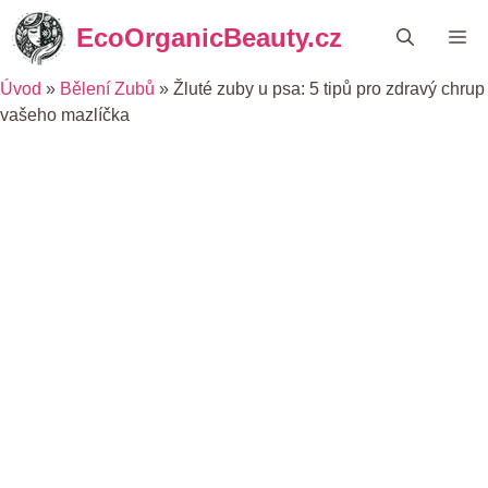
Přeskočit
EcoOrganicBeauty.cz
Me
na
obsah
Úvod
»
Bělení Zubů
»
Žluté zuby u psa: 5 tipů pro zdravý chrup
vašeho mazlíčka