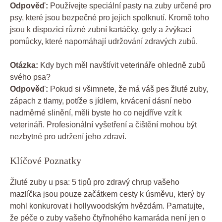
Odpověď:
Používejte speciální pasty na zuby určené pro
psy, které jsou bezpečné pro jejich spolknutí. Kromě toho
jsou k dispozici různé zubní kartáčky, gely a žvýkací
pomůcky, které napomáhají udržování zdravých zubů.
Otázka:
Kdy bych měl navštívit veterináře ohledně zubů
svého psa?
Odpověď:
Pokud si všimnete, že má váš pes žluté zuby,
zápach z tlamy, potíže s jídlem, krvácení dásní nebo
nadměrné slinění, měli byste ho co nejdříve vzít k
veterináři. Profesionální vyšetření a čištění mohou být
nezbytné pro udržení jeho zdraví.
Klíčové Poznatky
Žluté zuby u psa: 5 tipů pro zdravý chrup vašeho
mazlíčka jsou pouze začátkem cesty k úsměvu, který by
mohl konkurovat i hollywoodským hvězdám. Pamatujte,
že péče o zuby vašeho čtyřnohého kamaráda není jen o