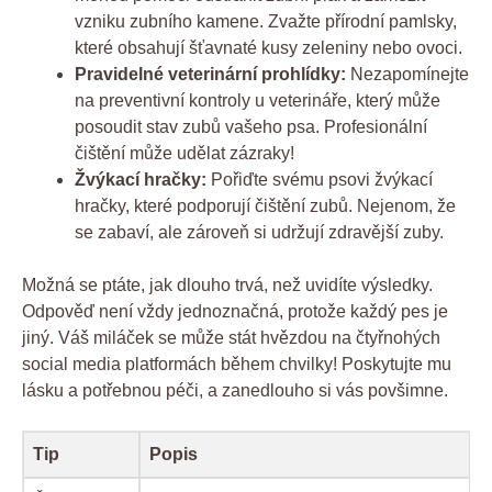
vzniku zubního kamene. Zvažte přírodní pamlsky,
které obsahují šťavnaté kusy zeleniny nebo ovoci.
Pravidelné veterinární prohlídky:
Nezapomínejte
na preventivní kontroly u veterináře, který může
posoudit stav zubů vašeho psa. Profesionální
čištění může udělat zázraky!
Žvýkací hračky:
Pořiďte svému psovi žvýkací
hračky, které podporují čištění zubů. Nejenom, že
se zabaví, ale zároveň si udržují zdravější zuby.
Možná se ptáte, jak dlouho trvá, než uvidíte výsledky.
Odpověď není vždy jednoznačná, protože každý pes je
jiný. Váš miláček se může stát hvězdou na čtyřnohých
social media platformách během chvilky! Poskytujte mu
lásku a potřebnou péči, a zanedlouho si vás povšimne.
Tip
Popis