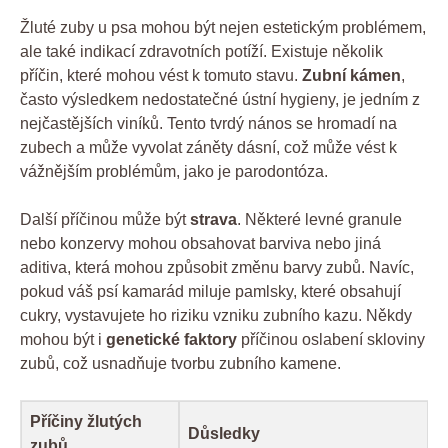
Žluté zuby u psa mohou být nejen estetickým problémem,
ale také indikací zdravotních potíží. Existuje několik
příčin, které mohou vést k tomuto stavu.
Zubní kámen
,
často výsledkem nedostatečné ústní hygieny, je jedním z
nejčastějších viníků. Tento tvrdý nános se hromadí na
zubech a může vyvolat záněty dásní, což může vést k
vážnějším problémům, jako je parodontóza.
Další příčinou může být
strava
. Některé levné granule
nebo konzervy mohou obsahovat barviva nebo jiná
aditiva, která mohou způsobit změnu barvy zubů. Navíc,
pokud váš psí kamarád miluje pamlsky, které obsahují
cukry, vystavujete ho riziku vzniku zubního kazu. Někdy
mohou být i
genetické faktory
příčinou oslabení skloviny
zubů, což usnadňuje tvorbu zubního kamene.
Příčiny žlutých
Důsledky
zubů