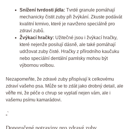
Snížení tvrdosti jídla:
Tvrdé granule pomáhají
mechanicky čistit zuby při žvýkání. Zkuste podávát
kvalitní krmivo, které je navrženo speciálně pro
zdraví zubů.
Žvýkací hračky:
Užitečné jsou i žvýkací hračky,
které nejenže posilují dásně, ale také pomáhají
udržovat zuby čisté. Hračky z přírodního kaučuku
nebo speciální dentální pamlsky mohou být
výbornou volbou.
Nezapomeňte, že zdravé zuby přispívají k celkovému
zdraví vašeho psa. Může se to zdát jako drobný detail, ale
věřte mi, že péče o chrup se vyplatí nejen vám, ale i
vašemu psímu kamarádovi.
„`
Doporučené potraviny pro zdravé zuby