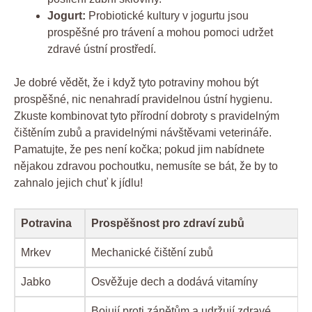
Jogurt:
Probiotické kultury v jogurtu jsou
prospěšné pro trávení a mohou pomoci udržet
zdravé ústní prostředí.
Je dobré vědět, že i když tyto potraviny mohou být
prospěšné, nic nenahradí pravidelnou ústní hygienu.
Zkuste kombinovat tyto přírodní dobroty s pravidelným
čištěním zubů a pravidelnými návštěvami veterináře.
Pamatujte, že pes není kočka; pokud jim nabídnete
nějakou zdravou pochoutku, nemusíte se bát, že by to
zahnalo jejich chuť k jídlu!
Potravina
Prospěšnost pro zdraví zubů
Mrkev
Mechanické čištění zubů
Jabko
Osvěžuje dech a dodává vitamíny
Bojují proti zánětům a udržují zdravé