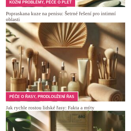
KOŽNÍ PROBLÉMY
,
PÉČE O PLEŤ
Popraskana kuze na penisu: Šetrné řešení pro intimní
oblasti
PÉČE O ŘASY
,
PRODLOUŽENÍ ŘAS
Jak rychle rostou lidské řasy: Fakta a mýty