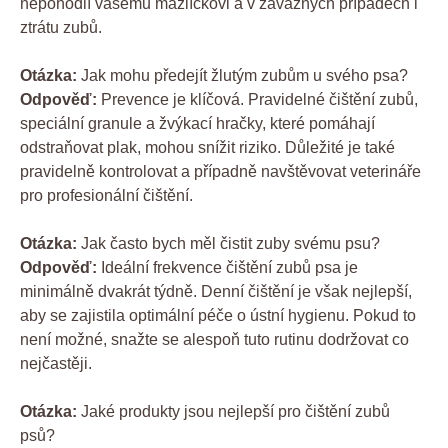
nepohodlí vašemu mazlíčkovi a v závažných případech i
ztrátu zubů.
Otázka:
Jak mohu předejít žlutým zubům u svého psa?
Odpověď:
Prevence je klíčová. Pravidelné čištění zubů,
speciální granule a žvýkací hračky, které pomáhají
odstraňovat plak, mohou snížit riziko. Důležité je také
pravidelně kontrolovat a případně navštěvovat veterináře
pro profesionální čištění.
Otázka:
Jak často bych měl čistit zuby svému psu?
Odpověď:
Ideální frekvence čištění zubů psa je
minimálně dvakrát týdně. Denní čištění je však nejlepší,
aby se zajistila optimální péče o ústní hygienu. Pokud to
není možné, snažte se alespoň tuto rutinu dodržovat co
nejčastěji.
Otázka:
Jaké produkty jsou nejlepší pro čištění zubů
psů?