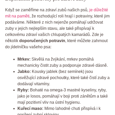
Když se zaměříme na zdraví zubů našich psů,
je důležité
mít na paměti
, že rozhodující roli hrají i potraviny, které jim
podáváme. Některé z nich nejenže pomáhají udržovat
zuby v jejich nejlepším stavu, ale také přispívají k
celkovému zdraví vašich chlupatých kamarádů. Zde je
několik
doporučených potravin
, které můžete zahrnout
do jídelníčku vašeho psa:
Mrkev:
Skvělá na žvýkání, mrkev pomáhá
mechanicky čistit zuby a podporuje zdravé dásně.
Jabko:
Kousky jablek (bez semínek) jsou
osvěžující zdravé pochoutky, které také čistí zuby a
dodávají vitamíny.
Ryby:
Bohaté na omega-3 mastné kyseliny, ryby,
jako je losos, pomáhají v boji proti zánětům a také
mají pozitivní vliv na ústní hygienu.
Kuřecí maso:
Mimo lahodné chuti přispívá i k
posílení zubní skloviny.