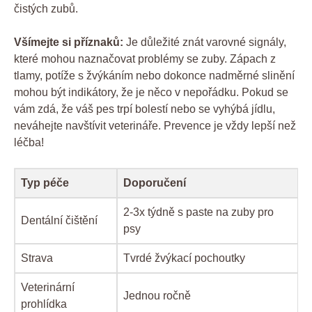
čistých zubů.
Všímejte si příznaků:
Je důležité znát varovné signály,
které mohou naznačovat problémy se zuby. Zápach z
tlamy, potíže s žvýkáním nebo dokonce nadměrné slinění
mohou být indikátory, že je něco v nepořádku. Pokud se
vám zdá, že váš pes trpí bolestí nebo se vyhýbá jídlu,
neváhejte navštívit veterináře. Prevence je vždy lepší než
léčba!
Typ péče
Doporučení
2-3x týdně s paste na zuby pro
Dentální čištění
psy
Strava
Tvrdé žvýkací pochoutky
Veterinární
Jednou ročně
prohlídka