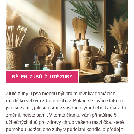
BĚLENÍ ZUBŮ
,
ŽLUTÉ ZUBY
Žluté zuby u psa mohou být pro milovníky domácích
mazlíčků velkým zdrojem obav. Pokud se i vám stalo, že
jste si všimli, jak se úsměv vašeho čtyřnohého kamaráda
změnil, nejste sami. V tomto článku vám přinášíme 5
užitečných tipů pro zdravý chrup vašeho mazlíčka, které
pomohou udržet jeho zuby v perfektní kondici a předejít