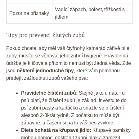
Vadící zápach, bolest, těžkosti s
Pozor na příznaky
jídlem
Tipy pro prevenci žlutých zubů
Pokud chcete, aby měl váš čtyřnohý kamarád zářivě bílé
zuby, musíte se věnovat jeho zubní hygieně. Pravidelná
údržba je klíčová a přitom to nemusí být žádná věda. Zde
jsou
některé jednoduché tipy
, které vám pomohou
předejít zažloutnutí zubů vašeho psa:
Pravidelné čištění zubů:
Stejně jako u nás, i u
psů platí, že čištění zubů je základ. Investujte do
psí zubní pasty a kartáčku a snažte se o čištění
alespoň 2-3krát týdně. Z počátku to může být
zábavné, a časem si na to váš pes zvykne.
Dieta bohatá na křupavé jídlo:
Křupavé pamlsky
mohou pomoci odstranit zubní plak a zamezit