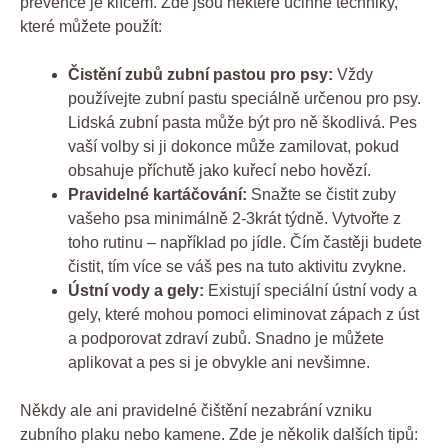
prevence je klíčem. Zde jsou některé účinné techniky,
které můžete použít:
Čistění zubů zubní pastou pro psy:
Vždy
používejte zubní pastu speciálně určenou pro psy.
Lidská zubní pasta může být pro ně škodlivá. Pes
vaší volby si ji dokonce může zamilovat, pokud
obsahuje příchutě jako kuřecí nebo hovězí.
Pravidelné kartáčování:
Snažte se čistit zuby
vašeho psa minimálně 2-3krát týdně. Vytvořte z
toho rutinu – například po jídle. Čím častěji budete
čistit, tím více se váš pes na tuto aktivitu zvykne.
Ústní vody a gely:
Existují speciální ústní vody a
gely, které mohou pomoci eliminovat zápach z úst
a podporovat zdraví zubů. Snadno je můžete
aplikovat a pes si je obvykle ani nevšimne.
Někdy ale ani pravidelné čištění nezabrání vzniku
zubního plaku nebo kamene. Zde je několik dalších tipů: