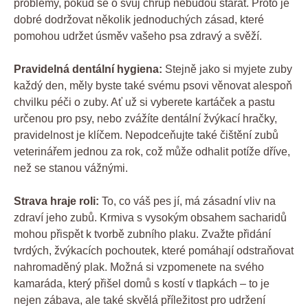
problémy, pokud se o svůj chrup nebudou starat. Proto je
dobré dodržovat několik jednoduchých zásad, které
pomohou udržet úsměv vašeho psa zdravý a svěží.
Pravidelná dentální hygiena:
Stejně jako si myjete zuby
každý den, měly byste také svému psovi věnovat alespoň
chvilku péči o zuby. Ať už si vyberete kartáček a pastu
určenou pro psy, nebo zvážíte dentální žvýkací hračky,
pravidelnost je klíčem. Nepodceňujte také čištění zubů
veterinářem jednou za rok, což může odhalit potíže dříve,
než se stanou vážnými.
Strava hraje roli:
To, co váš pes jí, má zásadní vliv na
zdraví jeho zubů. Krmiva s vysokým obsahem sacharidů
mohou přispět k tvorbě zubního plaku. Zvažte přidání
tvrdých, žvýkacích pochoutek, které pomáhají odstraňovat
nahromaděný plak. Možná si vzpomenete na svého
kamaráda, který přišel domů s kostí v tlapkách – to je
nejen zábava, ale také skvělá příležitost pro udržení