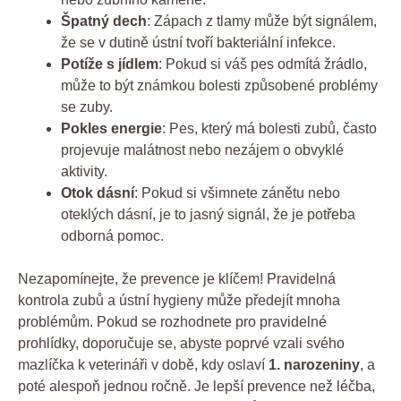
Špatný dech
: Zápach z tlamy může být signálem,
že se v dutině ústní tvoří bakteriální infekce.
Potíže s jídlem
: Pokud si váš pes odmítá žrádlo,
může to být známkou bolesti způsobené problémy
se zuby.
Pokles energie
: Pes, který má bolesti zubů, často
projevuje malátnost nebo nezájem o obvyklé
aktivity.
Otok dásní
: Pokud si všimnete zánětu nebo
oteklých dásní, je to jasný signál, že je potřeba
odborná pomoc.
Nezapomínejte, že prevence je klíčem! Pravidelná
kontrola zubů a ústní hygieny může předejít mnoha
problémům. Pokud se rozhodnete pro pravidelné
prohlídky, doporučuje se, abyste poprvé vzali svého
mazlíčka k veterináři v době, kdy oslaví
1. narozeniny
, a
poté alespoň jednou ročně. Je lepší prevence než léčba,