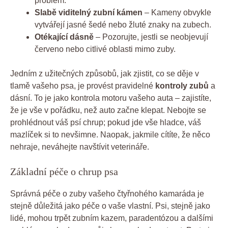
problém.
Slabě viditelný zubní kámen
– Kameny obvykle
vytvářejí jasné šedé nebo žluté znaky na zubech.
Otékající dásně
– Pozorujte, jestli se neobjevují
červeno nebo citlivé oblasti mimo zuby.
Jedním z užitečných způsobů, jak zjistit, co se děje v
tlamě vašeho psa, je provést pravidelné
kontroly zubů
a
dásní. To je jako kontrola motoru vašeho auta – zajistíte,
že je vše v pořádku, než auto začne klepat. Nebojte se
prohlédnout váš psí chrup; pokud jde vše hladce, váš
mazlíček si to nevšimne. Naopak, jakmile cítíte, že něco
nehraje, neváhejte navštívit veterináře.
Základní péče o chrup psa
Správná péče o zuby vašeho čtyřnohého kamaráda je
stejně důležitá jako péče o vaše vlastní. Psi, stejně jako
lidé, mohou trpět zubním kazem, paradentózou a dalšími