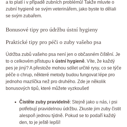
a to platí i v případě zubních problémů! Takže mluvte o
zubní hygieně se svým veterinářem, jako byste to dělali
se svým zubařem.
Bonusové tipy pro údržbu ústní hygieny
Praktické tipy pro péči o zuby vašeho psa
Údržba zubů vašeho psa není jen o občasném čištění. Je
to o celkovém přístupu k
ústní hygieně
. Víte, že každý
pes je jiný? A přestože mohou sdílet určité rysy, co se týče
péče o chrup, některé metody budou fungovat lépe pro
jednoho mazlíčka než pro druhého. Zde je několik
bonusových tipů, které můžete vyzkoušet!
Čistěte zuby pravidelně
: Stejně jako u nás, i psi
potřebují pravidelnou údržbu. Zkuste jim zuby čistit
alespoň jednou týdně. Pokud se to podaří každý
den, to je ještě lepší!