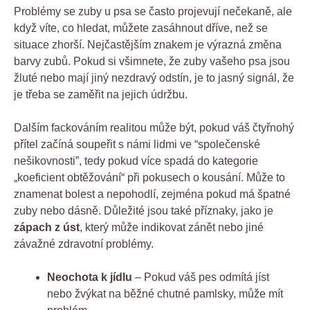
Problémy se zuby u psa se často projevují nečekaně, ale
když víte, co hledat, můžete zasáhnout dříve, než se
situace zhorší. Nejčastějším znakem je výrazná změna
barvy zubů. Pokud si všimnete, že zuby vašeho psa jsou
žluté nebo mají jiný nezdravý odstín, je to jasný signál, že
je třeba se zaměřit na jejich údržbu.
Dalším fackováním realitou může být, pokud váš čtyřnohý
přítel začíná soupeřit s námi lidmi ve “společenské
nešikovnosti”, tedy pokud více spadá do kategorie
„koeficient obtěžování“ při pokusech o kousání. Může to
znamenat bolest a nepohodlí, zejména pokud má špatné
zuby nebo dásně. Důležité jsou také příznaky, jako je
zápach z úst
, který může indikovat zánět nebo jiné
závažné zdravotní problémy.
Neochota k jídlu
– Pokud váš pes odmítá jíst
nebo žvýkat na běžné chutné pamlsky, může mít