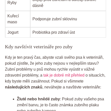
Ryby
dásně
Kuřecí
Podporuje zubní sklovinu
maso
Jogurt
Probiotika pro zdraví úst
Kdy navštívit veterináře pro zuby
Kdy je ten pravý čas, abyste vzali svého psa k veterináři,
pokud zjistíte, že jeho zuby nejsou v nejlepším stavu?
Zubní problémy u psů mohou rychle vyústit v vážné
zdravotní problémy, a
tak je dobré mít přehled
o situacích,
kdy byste měli zasáhnout. Pokud si všimnete
následujících znaků
, neváhejte a navštivte veterináře:
Žluté nebo hnědé zuby
: Pokud zuby vašeho psa
změní barvu, je to často známka zubního plaku
nebo zubního kamene.