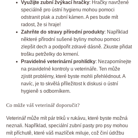
Využijte zubní žvýkací hračky
: Hračky navržené
speciálně pro ústní hygienu mohou pomoci
odstranit plak a zubní kámen. A pes bude mít
radost, že si hraje!
Zahrňte do stravy přírodní produkty
: Například
některé přírodní sušené byliny mohou pomoci
zlepšit dech a podpořit zdravé dásně. Zkuste přidat
trošku petrželky do krmení.
Pravidelné veterinární prohlídky
: Nezapomínejte
na pravidelné kontroly u veterináře. Ten může
zjistit problémy, které byste mohli přehlédnout. A
navíc, je to skvělá příležitost k diskusi o ústní
hygieně s odborníkem.
Co může váš veterinář doporučit?
Veterinář může mít pár triků v rukávu, které byste možná
neznali. Například, speciální zubní pasty pro psy mohou
mít příchutě, které váš mazlíček miluje, což činí údržbu