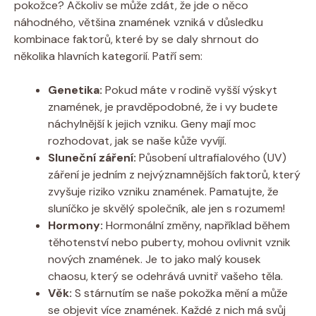
pokožce? Ačkoliv se může zdát, že jde o něco
náhodného, většina znamének vzniká v důsledku
kombinace faktorů, které by se daly shrnout do
několika hlavních kategorií. Patří sem:
Genetika:
Pokud máte v rodině vyšší výskyt
znamének, je pravděpodobné, že i vy budete
náchylnější k jejich vzniku. Geny mají moc
rozhodovat, jak se naše kůže vyvíjí.
Sluneční záření:
Působení ultrafialového (UV)
záření je jedním z nejvýznamnějších faktorů, který
zvyšuje riziko vzniku znamének. Pamatujte, že
sluníčko je skvělý společník, ale jen s rozumem!
Hormony:
Hormonální změny, například během
těhotenství nebo puberty, mohou ovlivnit vznik
nových znamének. Je to jako malý kousek
chaosu, který se odehrává uvnitř vašeho těla.
Věk:
S stárnutím se naše pokožka mění a může
se objevit více znamének. Každé z nich má svůj