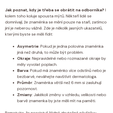
Jak poznat, kdy je třeba se obrátit na odborníka?
I
kolem toho koluje spousta mýtů. Někteří lidé se
domnívají, že znaménka se mění pouze na staří, zatímco
jiní je neberou vážně. Zde je několik jasných ukazatelů,
kterými byste se měli řídit:
Asymetrie
: Pokud je jedna polovina znaménka
jiná než druhá, to může být problém.
Okraje
: Nepravidelné nebo rozmazané okraje by
měly vyvolat poplach.
Barva
: Pokud má znaménko více odstínů nebo je
bezbarvé, neváhejte navštívit dermatologa.
Průměr
: Znaménka větší než 6 mm si zasluhují
pozornost.
Zmiany
: Jakékoli změny v vzhledu, velikosti nebo
barvě znamenka by jste měli mít na paměti.
Pamatujte, že neexistují žádné zbytečné návštěvy