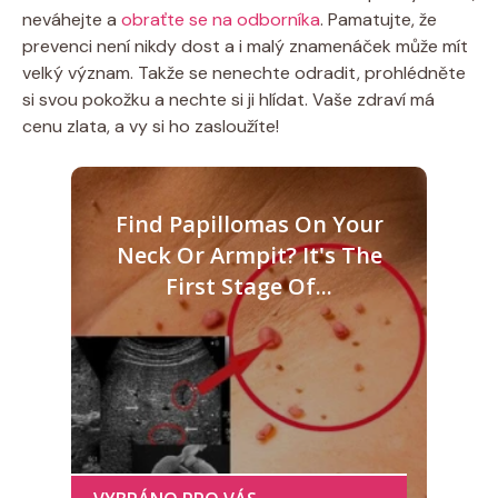
neváhejte a
obraťte se na odborníka
. Pamatujte, že
prevenci není nikdy dost a i malý znamenáček může mít
velký význam. Takže se nenechte odradit, prohlédněte
si svou pokožku a nechte si ji hlídat. Vaše zdraví má
cenu zlata, a vy si ho zasloužíte!
Find Papillomas On Your
Neck Or Armpit? It's The
First Stage Of...