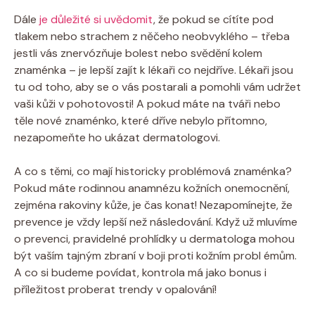
Dále
je důležité si uvědomit
, že pokud se cítíte pod
tlakem nebo strachem z něčeho neobvyklého – třeba
jestli vás znervózňuje bolest nebo svědění kolem
znaménka – je lepší zajít k lékaři co nejdříve. Lékaři jsou
tu od toho, aby se o vás postarali a pomohli vám udržet
vaši kůži v pohotovosti! A pokud máte na tváři nebo
těle nové znaménko, které dříve nebylo přítomno,
nezapomeňte ho ukázat dermatologovi.
A co s těmi, co mají historicky problémová znaménka?
Pokud máte rodinnou anamnézu kožních onemocnění,
zejména rakoviny kůže, je čas konat! Nezapomínejte, že
prevence je vždy lepší než následování. Když už mluvíme
o prevenci, pravidelné prohlídky u dermatologa mohou
být vaším tajným zbraní v boji proti kožním probl émům.
A co si budeme povídat, kontrola má jako bonus i
příležitost proberat trendy v opalování!