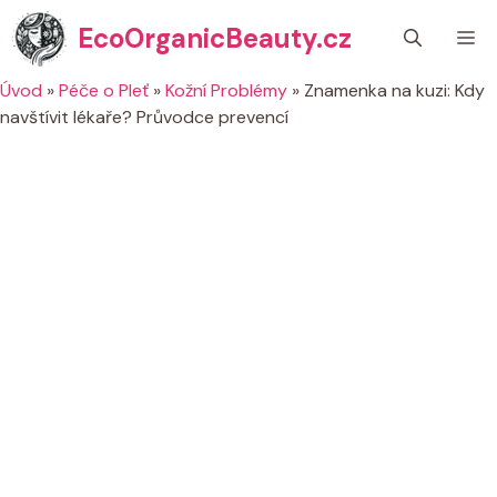
Přeskočit
EcoOrganicBeauty.cz
M
na
obsah
Úvod
»
Péče o Pleť
»
Kožní Problémy
»
Znamenka na kuzi: Kdy
navštívit lékaře? Průvodce prevencí