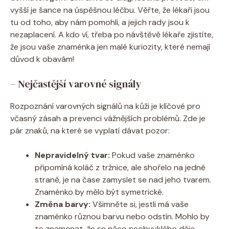
vyšší je šance na úspěšnou léčbu. Věřte, že lékaři jsou
tu od toho, aby nám pomohli, a jejich rady jsou k
nezaplacení. A kdo ví, třeba po návštěvě lékaře zjistíte,
že jsou vaše znaménka jen malé kuriozity, které nemají
důvod k obavám!
– Nejčastější varovné signály
Rozpoznání varovných signálů na kůži je klíčové pro
včasný zásah a prevenci vážnějších problémů. Zde je
pár znaků, na které se vyplatí dávat pozor:
Nepravidelný tvar:
Pokud vaše znaménko
připomíná koláč z tržnice, ale shořelo na jedné
straně, je na čase zamyslet se nad jeho tvarem.
Znaménko by mělo být symetrické.
Změna barvy:
Všimněte si, jestli má vaše
znaménko různou barvu nebo odstín. Mohlo by
to znamenat, že se něco neobvyklého děje.