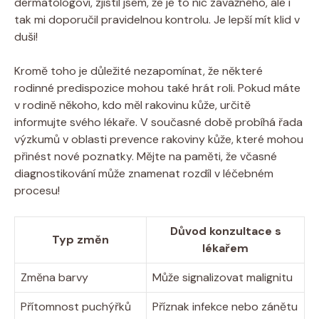
dermatologovi, zjistil jsem, že je to nic závažného, ale i
tak mi doporučil pravidelnou kontrolu. Je lepší mít klid v
duši!
Kromě toho je důležité nezapomínat, že některé
rodinné predispozice mohou také hrát roli. Pokud máte
v rodině někoho, kdo měl rakovinu kůže, určitě
informujte svého lékaře. V současné době probíhá řada
výzkumů v oblasti prevence rakoviny kůže, které mohou
přinést nové poznatky. Mějte na paměti, že včasné
diagnostikování může znamenat rozdíl v léčebném
procesu!
Důvod konzultace s
Typ změn
lékařem
Změna barvy
Může signalizovat malignitu
Přítomnost puchýřků
Příznak infekce nebo zánětu