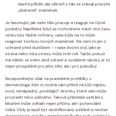
vlastní příběh, ale někteří z nás se stávají pravými
„sběrateli“ znamének.
Je fascinující, jak naše tělo pracuje a reaguje na různé
podněty. Například, když se rozhodnete trávit více času
venku bez řádné ochrany, vaše kůže na to může
reagovat tvorbou nových znamének. Ale není to jen o
ochraně před sluníčkem – i naše životní styl, jako je
strava nebo míra stresu, může hrát roli. Takže, pokud
má někdo ve svém okolí zdravé a vyvážené návyky, je to
nejen prospěšné pro jeho tělo, ale i pro pokožku!
Nezapomínejte však na pravidelné prohlídky u
dermatologa. Kdo ví, možná vám příště na kůži najdou
nový, nenápadný „povídající“ skvrnku, která vám může
prozradit něco pěkného. Takové přátelské setkání s
lékařem může odhalit nejen příčiny, ale i potenciální
rizika. Vždy je lepší být dezinfikovaný a klidně si nechat
zkontrolovat, než žít s neznámým! Buďte tedy zvědaví a