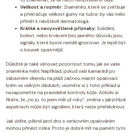
Velikost a rozměr:
Znaménko, které se zvětšuje
a překračuje velikost gumy na tužce, by vás mělo
přimět k návštěvě dermatologa.
Krátké a nevysvětlené příznaky:
Svědění,
bolest, nebo krvácení bez jasného důvodu jsou
signály, které byste neměli ignorovat. Je lepší být
o kousek opatrnější.
Důležité je také věnovat pozornost tomu, jak se vaše
znaménka mění. Například, pokud vaši kamarádi po
zábavném víkendu na pláži začnou mastit opalovací
krém ve velkých dávkách, vezměte si z toho příklad a
nezapomeňte na pravidelné kontroly kůže. Ačkoliv si
říkáte, že „no jo, to jsem měl už roky“, změna v jakýchkoli
aspektech může být signálem, který nelze přehlédnout.
Jak vidíte, pěkné jarní dny s venkovním opalováním
mohou přinést rizika. Proto je dobré mít na paměti tyto