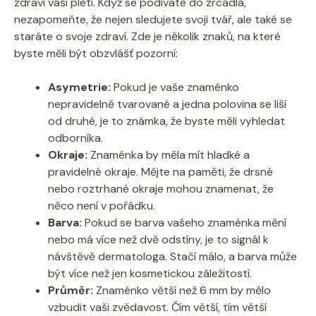
zdraví vaší pleti. Když se podíváte do zrcadla,
nezapomeňte, že nejen sledujete svoji tvář, ale také se
staráte o svoje zdraví. Zde je několik znaků, na které
byste měli být obzvlášť pozorní:
Asymetrie:
Pokud je vaše znaménko
nepravidelně tvarované a jedna polovina se liší
od druhé, je to známka, že byste měli vyhledat
odborníka.
Okraje:
Znaménka by měla mít hladké a
pravidelné okraje. Mějte na paměti, že drsné
nebo roztrhané okraje mohou znamenat, že
něco není v pořádku.
Barva:
Pokud se barva vašeho znaménka mění
nebo má více než dvě odstíny, je to signál k
návštěvě dermatologa. Stačí málo, a barva může
být více než jen kosmetickou záležitostí.
Průměr:
Znaménko větší než 6 mm by mělo
vzbudit vaši zvědavost. Čím větší, tím větší