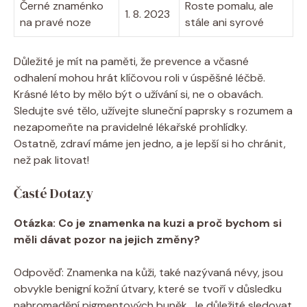
Černé znaménko
Roste pomalu, ale
1. 8. 2023
na pravé noze
stále ani syrové
Důležité je mít na paměti, že prevence a včasné
odhalení mohou hrát klíčovou roli v úspěšné léčbě.
Krásné léto by mělo být o užívání si, ne o obavách.
Sledujte své tělo, užívejte sluneční paprsky s rozumem a
nezapomeňte na pravidelné lékařské prohlídky.
Ostatně, zdraví máme jen jedno, a je lepší si ho chránit,
než pak litovat!
Časté Dotazy
Otázka: Co je znamenka na kuzi a proč bychom si
měli dávat pozor na jejich změny?
Odpověď: Znamenka na kůži, také nazývaná névy, jsou
obvykle benigní kožní útvary, které se tvoří v důsledku
nahromadění pigmentových buněk. Je důležité sledovat