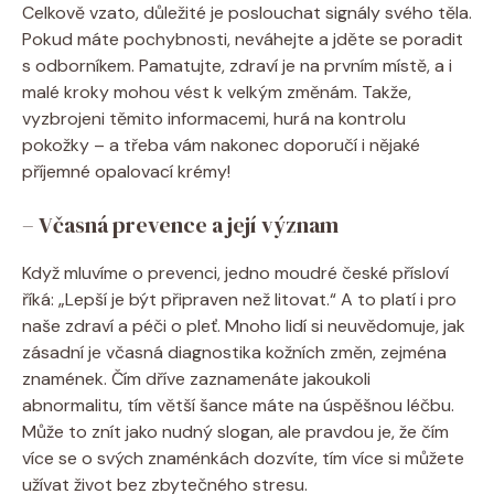
Celkově vzato, důležité je poslouchat signály svého těla.
Pokud máte pochybnosti, neváhejte a jděte se poradit
s odborníkem. Pamatujte, zdraví je na prvním místě, a i
malé kroky mohou vést k velkým změnám. Takže,
vyzbrojeni těmito informacemi, hurá na kontrolu
pokožky – a třeba vám nakonec doporučí i nějaké
příjemné opalovací krémy!
– Včasná prevence a její význam
Když mluvíme o prevenci, jedno moudré české přísloví
říká: „Lepší je být připraven než litovat.“ A to platí i pro
naše zdraví a péči o pleť. Mnoho lidí si neuvědomuje, jak
zásadní je včasná diagnostika kožních změn, zejména
znamének. Čím dříve zaznamenáte jakoukoli
abnormalitu, tím větší šance máte na úspěšnou léčbu.
Může to znít jako nudný slogan, ale pravdou je, že čím
více se o svých znaménkách dozvíte, tím více si můžete
užívat život bez zbytečného stresu.