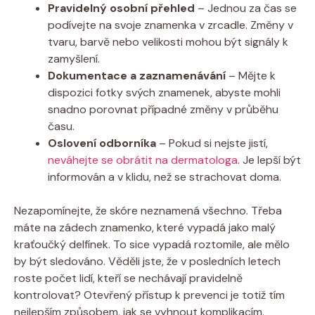
Pravidelný osobní přehled
– Jednou za čas se
podívejte na svoje znamenka v zrcadle. Změny v
tvaru, barvě nebo velikosti mohou být signály k
zamyšlení.
Dokumentace a zaznamenávání
– Mějte k
dispozici fotky svých znamenek, abyste mohli
snadno porovnat případné změny v průběhu
času.
Oslovení odborníka
– Pokud si nejste jistí,
neváhejte se obrátit na dermatologa
. Je lepší být
informován a v klidu, než se strachovat doma.
Nezapomínejte, že skóre neznamená všechno. Třeba
máte na zádech znamenko, které vypadá jako malý
kraťoučký delfínek. To sice vypadá roztomile, ale mělo
by být sledováno. Věděli jste, že v posledních letech
roste počet lidí, kteří se nechávají pravidelně
kontrolovat? Otevřený přístup k prevenci je totiž tím
nejlepším způsobem, jak se vyhnout komplikacím.