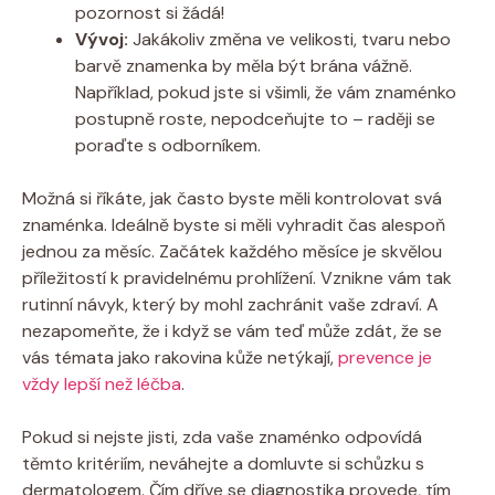
pozornost si žádá!
Vývoj:
Jakákoliv změna ve velikosti, tvaru nebo
barvě znamenka by měla být brána vážně.
Například, pokud jste si všimli, že vám znaménko
postupně roste, nepodceňujte to – raději se
poraďte s odborníkem.
Možná si říkáte, jak často byste měli kontrolovat svá
znaménka. Ideálně byste si měli vyhradit čas alespoň
jednou za měsíc. Začátek každého měsíce je skvělou
příležitostí k pravidelnému prohlížení. Vznikne vám tak
rutinní návyk, který by mohl zachránit vaše zdraví. A
nezapomeňte, že i když se vám teď může zdát, že se
vás témata jako rakovina kůže netýkají,
prevence je
vždy lepší než léčba
.
Pokud si nejste jisti, zda vaše znaménko odpovídá
těmto kritériím, neváhejte a domluvte si schůzku s
dermatologem. Čím dříve se diagnostika provede, tím