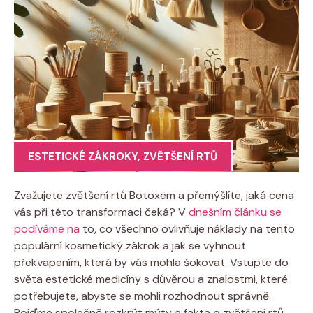
ESTETICKÉ ZÁKROKY
,
ZVĚTŠENÍ RTŮ
Zvažujete zvětšení rtů Botoxem a přemýšlíte, jaká cena
vás při této transformaci čeká? V
dnešním článku se
podíváme na
to, co všechno ovlivňuje náklady na tento
populární kosmetický zákrok a jak se vyhnout
překvapením, která by vás mohla šokovat. Vstupte do
světa estetické medicíny s důvěrou a znalostmi, které
potřebujete, abyste se mohli rozhodnout správně.
Pojďme společně rozkrýt mýty a fakta o zvětšení rtů