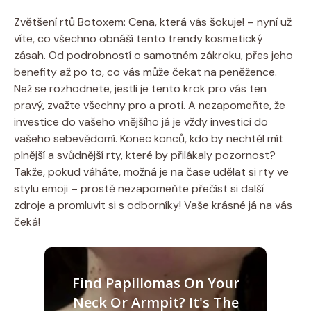
Zvětšení rtů Botoxem: Cena, která vás šokuje! – nyní už
víte, co všechno obnáší tento trendy kosmetický
zásah. Od podrobností o samotném zákroku, přes jeho
benefity až po to, co vás může čekat na peněžence.
Než se rozhodnete, jestli je tento krok pro vás ten
pravý, zvažte všechny pro a proti. A nezapomeňte, že
investice do vašeho vnějšího já je vždy investicí do
vašeho sebevědomí. Konec konců, kdo by nechtěl mít
plnější a svůdnější rty, které by přilákaly pozornost?
Takže, pokud váháte, možná je na čase udělat si rty ve
stylu emoji – prostě nezapomeňte přečíst si další
zdroje a promluvit si s odborníky! Vaše krásné já na vás
čeká!
Find Papillomas On Your
Neck Or Armpit? It's The