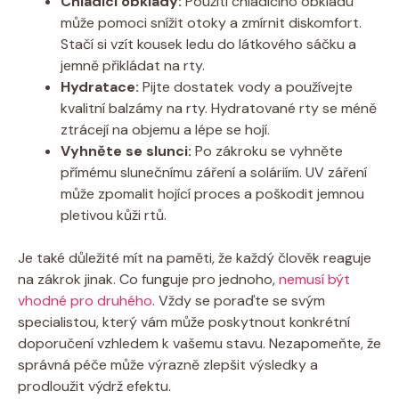
Chladící obklady:
Použití chladícího obkladu
může pomoci snížit otoky a zmírnit diskomfort.
Stačí si vzít kousek ledu do látkového sáčku a
jemně přikládat na rty.
Hydratace:
Pijte dostatek vody a používejte
kvalitní balzámy na rty. Hydratované rty se méně
ztrácejí na objemu a lépe se hojí.
Vyhněte se slunci:
Po zákroku se vyhněte
přímému slunečnímu záření a soláriím. UV záření
může zpomalit hojící proces a poškodit jemnou
pletivou kůži rtů.
Je také důležité mít na paměti, že každý člověk reaguje
na zákrok jinak. Co funguje pro jednoho,
nemusí být
vhodné pro druhého
. Vždy se poraďte se svým
specialistou, který vám může poskytnout konkrétní
doporučení vzhledem k vašemu stavu. Nezapomeňte, že
správná péče může výrazně zlepšit výsledky a
prodloužit výdrž efektu.