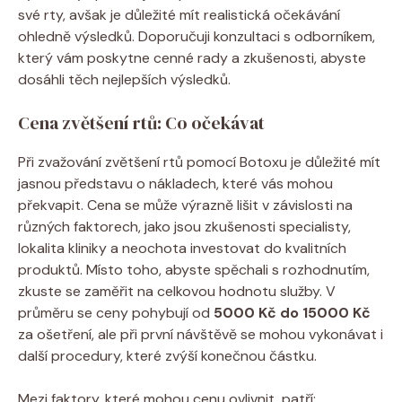
své rty, avšak je důležité mít realistická očekávání
ohledně výsledků. Doporučuji konzultaci s odborníkem,
který vám poskytne cenné rady a zkušenosti, abyste
dosáhli těch nejlepších výsledků.
Cena zvětšení rtů: Co očekávat
Při zvažování zvětšení rtů pomocí Botoxu je důležité mít
jasnou představu o nákladech, které vás mohou
překvapit. Cena se může výrazně lišit v závislosti na
různých faktorech, jako jsou zkušenosti specialisty,
lokalita kliniky a neochota investovat do kvalitních
produktů. Místo toho, abyste spěchali s rozhodnutím,
zkuste se zaměřit na celkovou hodnotu služby. V
průměru se ceny pohybují od
5000 Kč do 15000 Kč
za ošetření, ale při první návštěvě se mohou vykonávat i
další procedury, které zvýší konečnou částku.
Mezi faktory, které mohou cenu ovlivnit, patří: