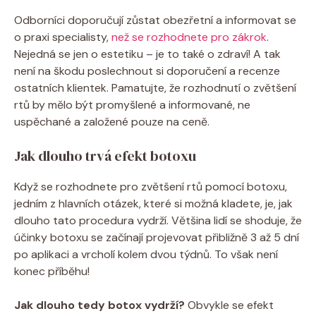
Odborníci doporučují zůstat obezřetní a informovat se
o praxi specialisty,
než se rozhodnete pro zákrok
.
Nejedná se jen o estetiku – je to také o zdraví! A tak
není na škodu poslechnout si doporučení a recenze
ostatních klientek. Pamatujte, že rozhodnutí o zvětšení
rtů by mělo být promyšlené a informované, ne
uspěchané a založené pouze na ceně.
Jak dlouho trvá efekt botoxu
Když se rozhodnete pro zvětšení rtů pomocí botoxu,
jedním z hlavních otázek, které si možná kladete, je, jak
dlouho tato procedura vydrží. Většina lidí se shoduje, že
účinky botoxu se začínají projevovat přibližně 3 až 5 dní
po aplikaci a vrcholí kolem dvou týdnů. To však není
konec příběhu!
Jak dlouho tedy botox vydrží?
Obvykle se efekt