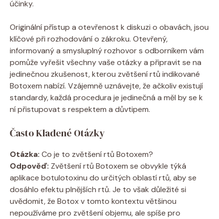
účinky.
Originální přístup a otevřenost k diskuzi o obavách, jsou
klíčové při rozhodování o zákroku. Otevřený,
informovaný a smysluplný rozhovor s odborníkem vám
pomůže vyřešit všechny vaše otázky a připravit se na
jedinečnou zkušenost, kterou zvětšení rtů indikované
Botoxem nabízí. Vzájemně uznávejte, že ačkoliv existují
standardy, každá procedura je jedinečná a měl by se k
ní přistupovat s respektem a důvtipem.
Často Kladené Otázky
Otázka:
Co je to zvětšení rtů Botoxem?
Odpověď:
Zvětšení rtů Botoxem se obvykle týká
aplikace botulotoxinu do určitých oblastí rtů, aby se
dosáhlo efektu plnějších rtů. Je to však důležité si
uvědomit, že Botox v tomto kontextu většinou
nepoužíváme pro zvětšení objemu, ale spíše pro