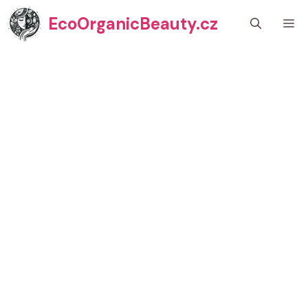
Přeskočit
EcoOrganicBeauty.cz
M
na
obsah