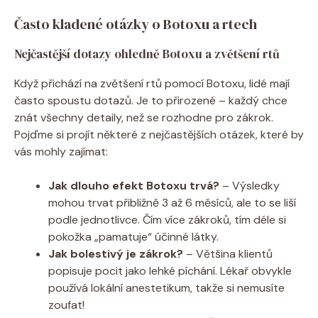
Často kladené otázky o Botoxu a rtech
Nejčastější dotazy ohledně Botoxu a zvětšení rtů
Když přichází na zvětšení rtů pomocí Botoxu, lidé mají
často spoustu dotazů. Je to přirozené – každý chce
znát všechny detaily, než se rozhodne pro zákrok.
Pojďme si projít některé z nejčastějších otázek, které by
vás mohly zajímat:
Jak dlouho efekt Botoxu trvá?
– Výsledky
mohou trvat přibližně 3 až 6 měsíců, ale to se liší
podle jednotlivce. Čím více zákroků, tím déle si
pokožka „pamatuje“ účinné látky.
Jak bolestivý je zákrok?
– Většina klientů
popisuje pocit jako lehké píchání. Lékař obvykle
používá lokální anestetikum, takže si nemusíte
zoufat!