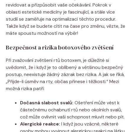
revidovat a přizpůsobit vaše očekávání. Pokrok v
oblasti estetické medicíny je fascinující, a stále více
studií se zaměřuje na optimalizaci těchto procedur.
Takže když se budete cítit na čase pro změnu, vězte, že
máte spoustu možností na výběr!
Bezpečnost a rizika botoxového zvětšení
Při zvažování zvětšení rtů botoxem, je důležité si
uvědomit, že i když je to oblíbený a většinou bezpečný
postup, neexistuje žádný zázrak bez rizika. A jak se říká,
„Přijde-li úsměv na rty, občas přinese i těžkosti.“ Mezi
možná rizika patří:
Dočasná slabost svalů:
Ošetření může vést k
částečnému ochabnutí rtů nebo okolních svalů,
což může ovlivnit vaši schopnost mluvit nebo pít.
Alergické reakce:
I když jsou vzácné, některé
osoby mohou vyvinout alergickou reakci na látku,