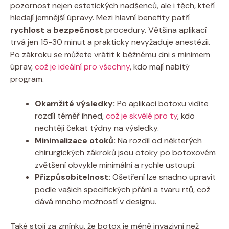
pozornost nejen estetických nadšenců, ale i těch, kteří
hledají jemnější úpravy. Mezi hlavní benefity patří
rychlost
a
bezpečnost
procedury. Většina aplikací
trvá jen 15-30 minut a prakticky nevyžaduje anestézii.
Po zákroku se můžete vrátit k běžnému dni s minimem
úprav,
což je ideální pro všechny
, kdo mají nabitý
program.
Okamžité výsledky:
Po aplikaci botoxu vidíte
rozdíl téměř ihned,
což je skvělé pro ty
, kdo
nechtějí čekat týdny na výsledky.
Minimalizace otoků:
Na rozdíl od některých
chirurgických zákroků jsou otoky po botoxovém
zvětšení obvykle minimální a rychle ustoupí.
Přizpůsobitelnost:
Ošetření lze snadno upravit
podle vašich specifických přání a tvaru rtů, což
dává mnoho možností v designu.
Také stojí za zmínku, že botox je méně invazivní než