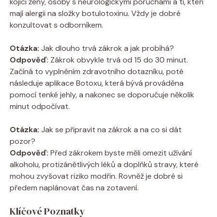
kojící ženy, osoby s neurologickými poruchami a ti, kteří
mají alergii na složky botulotoxinu. Vždy je dobré
konzultovat s odborníkem.
Otázka:
Jak dlouho trvá zákrok a jak probíhá?
Odpověď:
Zákrok obvykle trvá od 15 do 30 minut.
Začíná to vyplněním zdravotního dotazníku, poté
následuje aplikace Botoxu, která bývá prováděna
pomocí tenké jehly, a nakonec se doporučuje několik
minut odpočívat.
Otázka:
Jak se připravit na zákrok a na co si dát
pozor?
Odpověď:
Před zákrokem byste měli omezit užívání
alkoholu, protizánětlivých léků a doplňků stravy, které
mohou zvyšovat riziko modřin. Rovněž je dobré si
předem naplánovat čas na zotavení.
Klíčové Poznatky