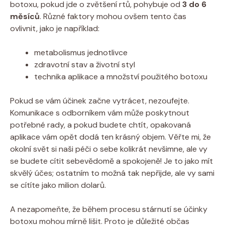
botoxu, pokud jde o zvětšení rtů, pohybuje od
3 do 6
měsíců
. Různé faktory mohou ovšem tento čas
ovlivnit, jako je například:
metabolismus jednotlivce
zdravotní stav a životní styl
technika aplikace a množství použitého botoxu
Pokud se vám účinek začne vytrácet, nezoufejte.
Komunikace s odborníkem vám může poskytnout
potřebné rady, a pokud budete chtít, opakovaná
aplikace vám opět dodá ten krásný objem. Věřte mi, že
okolní svět si naši péči o sebe kolikrát nevšimne, ale vy
se budete cítit sebevědomě a spokojeně! Je to jako mít
skvělý účes; ostatním to možná tak nepřijde, ale vy sami
se cítíte jako milion dolarů.
A nezapomeňte, že během procesu stárnutí se účinky
botoxu mohou mírně lišit. Proto je důležité občas