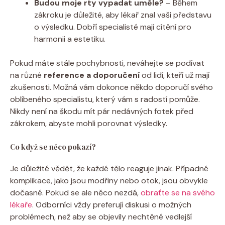
Budou moje rty vypadat uměle?
– Během
zákroku je důležité, aby lékař znal vaši představu
o výsledku. Dobří specialisté mají cítění pro
harmonii a estetiku.
Pokud máte stále pochybnosti, neváhejte se podívat
na různé
reference a doporučení
od lidí, kteří už mají
zkušenosti. Možná vám dokonce někdo doporučí svého
oblíbeného specialistu, který vám s radostí pomůže.
Nikdy není na škodu mít pár nedávných fotek před
zákrokem, abyste mohli porovnat výsledky.
Co když se něco pokazí?
Je důležité vědět, že každé tělo reaguje jinak. Případné
komplikace, jako jsou modřiny nebo otok, jsou obvykle
dočasné. Pokud se ale něco nezdá,
obraťte se na svého
lékaře
. Odborníci vždy preferují diskusi o možných
problémech, než aby se objevily nechtěné vedlejší