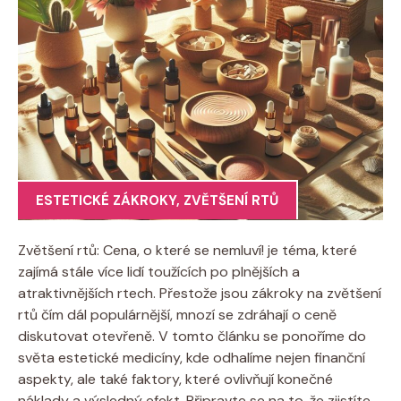
ESTETICKÉ ZÁKROKY
,
ZVĚTŠENÍ RTŮ
Zvětšení rtů: Cena, o které se nemluví! je téma, které
zajímá stále více lidí toužících po plnějších a
atraktivnějších rtech. Přestože jsou zákroky na zvětšení
rtů čím dál populárnější, mnozí se zdráhají o ceně
diskutovat otevřeně. V tomto článku se ponoříme do
světa estetické medicíny, kde odhalíme nejen finanční
aspekty, ale také faktory, které ovlivňují konečné
náklady a výsledný efekt. Připravte se na to, že zjistíte,