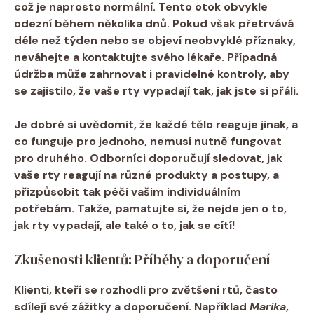
což je naprosto normální. Tento otok obvykle
odezní během několika dnů. Pokud však přetrvává
déle než týden nebo se objeví neobvyklé příznaky,
neváhejte a kontaktujte svého lékaře. Případná
údržba může zahrnovat i pravidelné kontroly, aby
se zajistilo, že vaše rty vypadají tak, jak jste si přáli.
Je dobré si uvědomit, že každé tělo reaguje jinak, a
co funguje pro jednoho, nemusí nutně fungovat
pro druhého. Odborníci doporučují sledovat, jak
vaše rty reagují na různé produkty a postupy, a
přizpůsobit tak péči vašim individuálním
potřebám. Takže, pamatujte si, že nejde jen o to,
jak rty vypadají, ale také o to, jak se cítí!
Zkušenosti klientů: Příběhy a doporučení
Klienti, kteří se rozhodli pro
zvětšení rtů
, často
sdílejí své zážitky a doporučení. Například
Marika
,