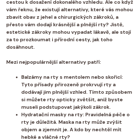
cestou k dosažení dokonalého vzhledu. Ale co když
vám řeknu, že existují alternativy, které vás mohou
zbavit obav z jehel a chirurgických zákroků, a
přesto vám dodají krásnější a plnější rty? Jistě,
estetické zákroky mohou vypadat lákavě, ale stojí
za to prozkoumat i přírodní cesty, jak toho
dosáhnout.
Mezi nejpopulárnější alternativy patří:
Balzámy na rty s mentolem nebo skořicí:
Tyto přísady přirozeně prokrvují rty a
dodávají jim plnější vzhled. Tímto způsobem
si můžete rty opticky zvětšit, aniž byste
museli podstupovat jakýkoli zákrok.
Hydratační masky na rty:
Pravidelná péče o
rty je důležitá. Maska na rty může zvýšit
objem a zjemnit je. A kdo by nechtěl mít
hebké a vláčné rty?