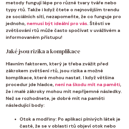
metody fungují lépe pro různé tvary tváře nebo
typy rtů. Takže i když čtete o nejnovějším trendu
ze sociálních sítí, nezapomeňte, že co funguje pro
jednoho,
nemusí být ideální pro vás
. Štěstí ve
zvětšování rtů může často spočívat v uvážlivém a
informovaném přístupu!
Jaké jsou rizika a komplikace
Hlavním faktorem, který je třeba zvážit před
zákrokem zvětšení rtů, jsou rizika a možné
komplikace, které mohou nastat. I když většina
procedur jde hladce,
není na škodu mít na paměti
,
že i malé zákroky mohou mít nepříjemné následky.
Než se rozhodnete
, je dobré mít na paměti
následující body:
Otok a modřiny:
Po aplikaci plnivých látek je
časté, že se v oblasti rtů objeví otok nebo