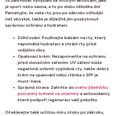
to zahrnovat vyhýbání se určitým aktivitám, jako
je sport nebo sauna, a to po dobu několika dní.
Pamatujte, že vaše rty jsou po zákroku citlivější
než obvykle, takže je důležité jim poskytnout
správnou ochranu a hydrataci.
Zvlhčování:
Používejte balzám na rty, který
napomáhá hydrataci a chrání rty před
vnějšími vlivy.
Opalovací krém:
Nezapomeňte na ochranu
před slunečním zářením. UV záření může
negativně ovlivnit vyplněné rty, takže dobrý
krém na opalování nebo rtěnka s SPF je
must-have.
Správná strava:
Zahrňte do
svého jídelníčku
potraviny bohaté na vitaminy
a antioxidanty,
které podpoří regeneraci vaší pokožky.
Očekávejte také určitou míru otoku po zákroku,