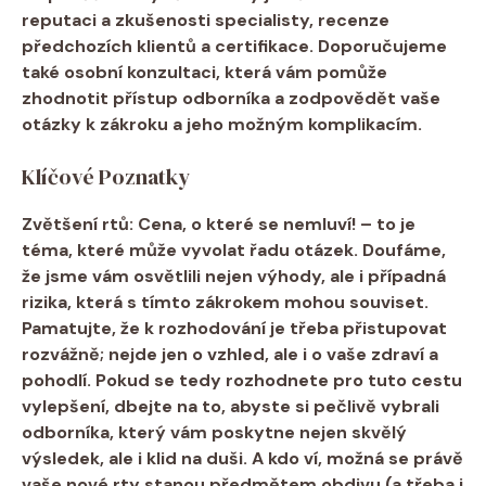
reputaci a zkušenosti specialisty, recenze
předchozích klientů a certifikace. Doporučujeme
také osobní konzultaci, která vám pomůže
zhodnotit přístup odborníka a zodpovědět vaše
otázky k zákroku a jeho možným komplikacím.
Klíčové Poznatky
Zvětšení rtů: Cena, o které se nemluví! – to je
téma, které může vyvolat řadu otázek. Doufáme,
že jsme vám osvětlili nejen výhody, ale i případná
rizika, která s tímto zákrokem mohou souviset.
Pamatujte, že k rozhodování je třeba přistupovat
rozvážně; nejde jen o vzhled, ale i o vaše zdraví a
pohodlí. Pokud se tedy rozhodnete pro tuto cestu
vylepšení, dbejte na to, abyste si pečlivě vybrali
odborníka, který vám poskytne nejen skvělý
výsledek, ale i klid na duši. A kdo ví, možná se právě
vaše nové rty stanou předmětem obdivu (a třeba i