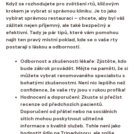
Když se rozhodujete pro zvětšení rtů, klíčovým
krokem je vybrat si správnou kliniku. Je to jako
vybírat správnou restauraci – chcete, aby byl váš
zážitek nejen příjemný, ale také bezpečný a
efektivní. Tady je pár tipů, které vám pomohou
najít ten pravý místní poklad, kde se o vaše rty
postarají s láskou a odborností.
Odbornost a zkušenosti lékaře:
Zjistěte, kdo
bude zákrok provádět. Mějte na paměti, že si
můžete vybrat renomovaného specialistu s
bohatými zkušenostmi. Není nic lepšího než
confidence, že vaše rty jsou v rukou profíka!
Hodnocení a doporučení:
Zkuste si přečíst
recenze od předchozích pacientů.
Doporučení od přátel nebo na sociálních
sítích mohou poskytnout užitečné
informace o kvalitě služeb. Tohle není jako
hodnotit jídlo na Tripadvisoru, ale spíše