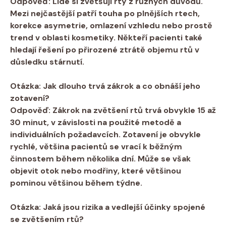
Odpověď: Lidé si zvětšují rty z různých důvodů.
Mezi nejčastější patří touha po plnějších rtech,
korekce asymetrie, omlazení vzhledu nebo prostě
trend v oblasti kosmetiky. Někteří pacienti také
hledají řešení po přirozené ztrátě objemu rtů v
důsledku stárnutí.
Otázka: Jak dlouho trvá zákrok a co obnáší jeho
zotavení?
Odpověď: Zákrok na zvětšení rtů trvá obvykle 15 až
30 minut, v závislosti na použité metodě a
individuálních požadavcích. Zotavení je obvykle
rychlé, většina pacientů se vrací k běžným
činnostem během několika dní. Může se však
objevit otok nebo modřiny, které většinou
pominou většinou během týdne.
Otázka: Jaká jsou rizika a vedlejší účinky spojené
se zvětšením rtů?