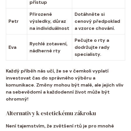
přístup
Přirozené
Dotáhněte si
Petr
výsledky, důraz
cenový předpoklad
na individuálnost
a vzorce chování.
Pečujte o rty a
Rychlé zotavení,
Eva
dodržujte rady
nádherné rty
specialisty.
Každý příběh nás učí, že se v čemkoli vyplatí
investovat čas do správného výběru a
komunikace. Změny mohou být malé, ale jejich vliv
na sebevědomí a každodenní život může být
ohromný!
Alternativy k estetickému zákroku
Není tajemstvím, že zvětšení rtů je pro mnohé