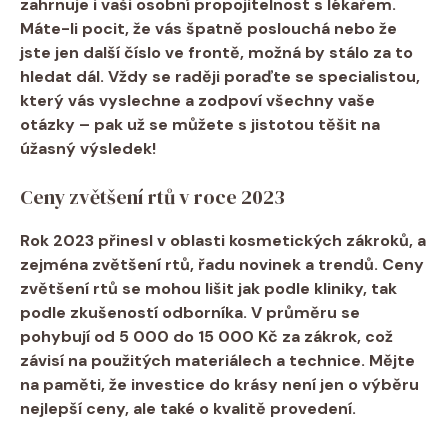
zahrnuje i vaši osobní propojitelnost s lékařem.
Máte-li pocit, že vás špatně poslouchá nebo že
jste jen další číslo ve frontě, možná by stálo za to
hledat dál. Vždy se raději poraďte se specialistou,
který vás vyslechne a zodpoví všechny vaše
otázky – pak už se můžete s jistotou těšit na
úžasný výsledek!
Ceny zvětšení rtů v roce 2023
Rok 2023 přinesl v oblasti kosmetických zákroků, a
zejména zvětšení rtů, řadu novinek a trendů.
Ceny
zvětšení rtů
se mohou lišit jak podle kliniky, tak
podle zkušeností odborníka. V průměru se
pohybují od 5 000 do 15 000 Kč za zákrok, což
závisí na použitých materiálech a technice. Mějte
na paměti, že investice do krásy není jen o výběru
nejlepší ceny, ale také o kvalitě provedení.