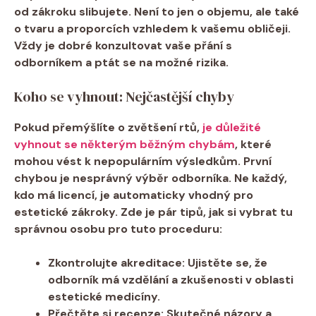
od zákroku slibujete. Není to jen o objemu, ale také
o tvaru a proporcích vzhledem k vašemu obličeji.
Vždy je dobré konzultovat vaše přání s
odborníkem a ptát se na možné rizika.
Koho se vyhnout: Nejčastější chyby
Pokud přemýšlíte o zvětšení rtů,
je důležité
vyhnout se některým běžným chybám
, které
mohou vést k nepopulárním výsledkům. První
chybou je
nesprávný výběr odborníka
. Ne každý,
kdo má licencí, je automaticky vhodný pro
estetické zákroky. Zde je pár tipů, jak si vybrat tu
správnou osobu pro tuto proceduru:
Zkontrolujte akreditace:
Ujistěte se, že
odborník má vzdělání a zkušenosti v oblasti
estetické medicíny.
Přečtěte si recenze:
Skutečné názory a