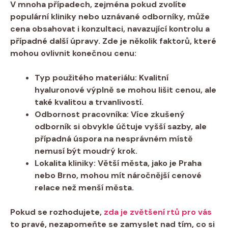
V mnoha případech, zejména pokud zvolíte
populární kliniky nebo uznávané odborníky, může
cena obsahovat i konzultaci, navazující kontrolu a
případné další úpravy. Zde je několik faktorů, které
mohou ovlivnit konečnou cenu:
Typ použitého materiálu:
Kvalitní
hyaluronové výplně se mohou lišit cenou, ale
také kvalitou a trvanlivostí.
Odbornost pracovníka:
Více zkušený
odborník si obvykle účtuje vyšší sazby, ale
případná úspora na nesprávném místě
nemusí být moudrý krok.
Lokalita kliniky:
Větší města, jako je Praha
nebo Brno, mohou mít náročnější cenové
relace než menší města.
Pokud se rozhodujete,
zda je zvětšení rtů pro vás
to pravé, nezapomeňte se zamyslet nad tím, co si