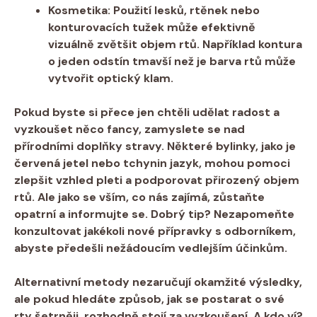
Kosmetika:
Použití lesků, rtěnek nebo
konturovacích tužek může efektivně
vizuálně zvětšit objem rtů. Například kontura
o jeden odstín tmavší než je barva rtů může
vytvořit optický klam.
Pokud byste si přece jen chtěli udělat radost a
vyzkoušet něco fancy, zamyslete se nad
přírodními doplňky stravy
. Některé bylinky, jako je
červená jetel nebo tchynin jazyk, mohou pomoci
zlepšit vzhled pleti a podporovat přirozený objem
rtů. Ale jako se vším, co nás zajímá, zůstaňte
opatrní a informujte se. Dobrý tip? Nezapomeňte
konzultovat jakékoli nové přípravky s odborníkem,
abyste předešli nežádoucím vedlejším účinkům.
Alternativní metody nezaručují okamžité výsledky,
ale pokud hledáte způsob, jak se postarat o své
rty šetrněji, rozhodně stojí za vyzkoušení. A kdo ví?