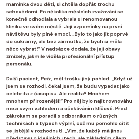
maminka dvou dětí, si chtěla dopřát trochu
sebevědomí. Po několika měsících zvažování se
konečně odhodlala a vybrala si renomovanou
kliniku ve svém městě. Její vzpomínky na první
návštěvu byly plné emocí. „Bylo to jako jít poprvé
do cukrárny, ale bez zármutku, že bych si měla
něco vybrat!“ V nadsázce dodala, že její obavy
zmizely, jakmile viděla profesionální přístup
personálu.
Další pacient,
Petr
, měl trošku jiný pohled. „Když už
jsem se rozhodl, čekal jsem, že budu vypadat jako
celebrita z časopisu. Ale realita? Mnohem
mnohem přirozenější!“ Pro něj bylo najít rovnováhu
mezi svým vzhledem a očekáváním klíčové. Před
zákrokem se poradil s odborníkem o různých
technikách a typech výplní, což mu pomohlo cítit
se jistější v rozhodnutí. „Vím, že každý má jinou
představu o ideálních rtech, ale základním cílem