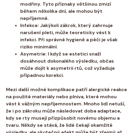
modřiny. Tyto příznaky většinou zmizí
během několika dní, ale mohou být
nepříjemné.
Infekce:
Jakýkoli zákrok, který zahrnuje
narušení pleti, může teoreticky vést k
infekci. Při správné hygieně a péči je však
riziko minimální.
Asymetrie:
I když se estetici snaží
dosáhnout dokonalého výsledku, občas
může dojít k asymetrii rtů, což vyžaduje
případnou korekci.
Mezi další možné komplikace patří
alergické reakce
na použité materiály nebo plniva, které mohou
vést k vážným nepříjemnostem. Mnoho lidí netuší,
že i po zákroku může následovat doba adaptace,
kdy se rty musejí přizpůsobit novému objemu a
tvaru. Někdy se stává, že lidé čekají okamžité
výsledky, ale skutečný efekt může být zřejmý až