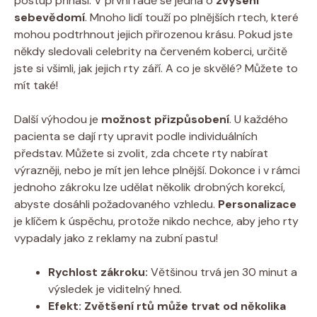
postup přináší. V první řadě se jedná o
zvýšení
sebevědomí
. Mnoho lidí touží po plnějších rtech, které
mohou podtrhnout jejich přirozenou krásu. Pokud jste
někdy sledovali celebrity na červeném koberci, určitě
jste si všimli, jak jejich rty září. A co je skvělé? Můžete to
mít také!
Další výhodou je
možnost přizpůsobení
. U každého
pacienta se dají rty upravit podle individuálních
představ. Můžete si zvolit, zda chcete rty nabírat
výrazněji, nebo je mít jen lehce plnější. Dokonce i v rámci
jednoho zákroku lze udělat několik drobných korekcí,
abyste dosáhli požadovaného vzhledu.
Personalizace
je klíčem k úspěchu, protože nikdo nechce, aby jeho rty
vypadaly jako z reklamy na zubní pastu!
Rychlost zákroku:
Většinou trvá jen 30 minut a
výsledek je viditelný hned.
Efekt:
Zvětšení rtů může trvat od několika