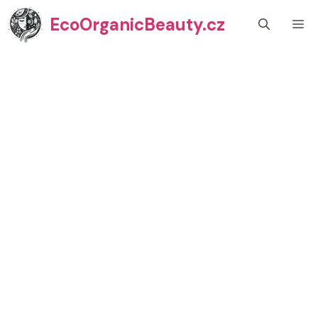
Přeskočit
EcoOrganicBeauty.cz
M
na
obsah