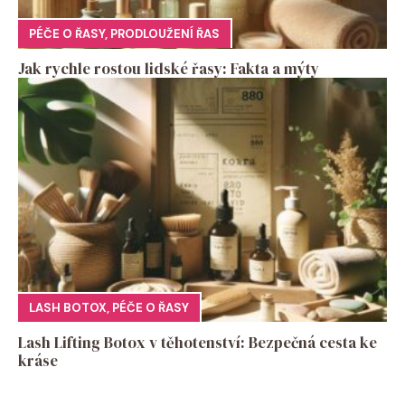
PÉČE O ŘASY
,
PRODLOUŽENÍ ŘAS
Jak rychle rostou lidské řasy: Fakta a mýty
LASH BOTOX
,
PÉČE O ŘASY
Lash Lifting Botox v těhotenství: Bezpečná cesta ke
kráse