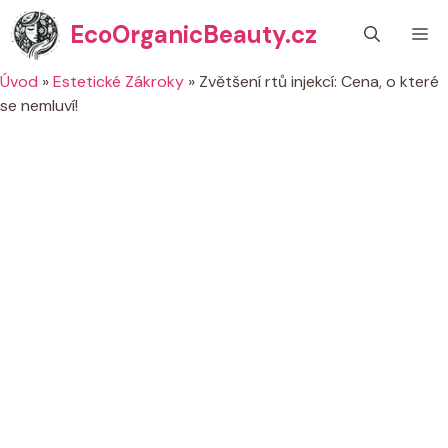
Přeskočit
EcoOrganicBeauty.cz
M
na
obsah
Úvod
»
Estetické Zákroky
»
Zvětšení rtů injekcí: Cena, o které
se nemluví!