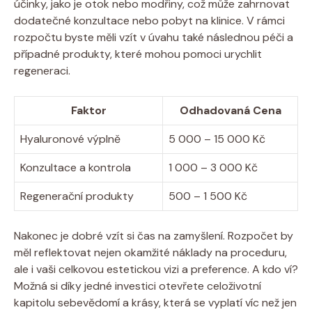
účinky, jako je otok nebo modřiny, což může zahrnovat
dodatečné konzultace nebo pobyt na klinice. V rámci
rozpočtu byste měli vzít v úvahu také následnou péči a
případné produkty, které mohou pomoci urychlit
regeneraci.
Faktor
Odhadovaná Cena
Hyaluronové výplně
5 000 – 15 000 Kč
Konzultace a kontrola
1 000 – 3 000 Kč
Regenerační produkty
500 – 1 500 Kč
Nakonec je dobré vzít si čas na zamyšlení. Rozpočet by
měl reflektovat nejen okamžité náklady na proceduru,
ale i vaši celkovou estetickou vizi a preference. A kdo ví?
Možná si díky jedné investici otevřete celoživotní
kapitolu sebevědomí a krásy, která se vyplatí víc než jen