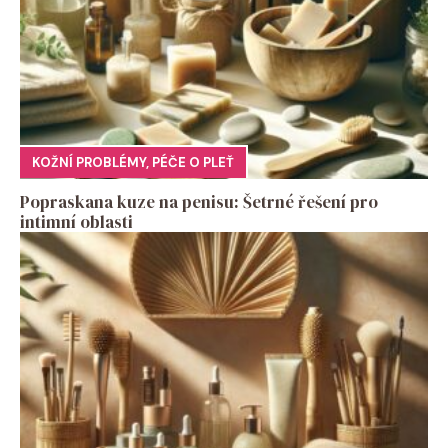
KOŽNÍ PROBLÉMY
,
PÉČE O PLEŤ
Popraskana kuze na penisu: Šetrné řešení pro
intimní oblasti