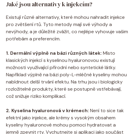
Jaké jsou alternativy k injekcím?
Existují různé alternativy, které mohou nahradit injekce
pro zvětšení rtů. Tyto metody mají své výhody a
nevýhody, a je důležité zvážit, co nejlépe vyhovuje vašim
potřebám a preferencím.
1. Dermální výplně na bázi různých látek:
Místo
klasických injekcí s kyselinou hyaluronovou existují
možnosti využívající přírodní nebo syntetické látky.
Například výplně na bázi poly-L-mléčné kyseliny mohou
nabídnout delší trvání efektu. Na trhu jsou i biologicky
rozložitelné produkty, které se postupně vstřebávají,
což snižuje riziko komplikací.
2. Kyselina hyaluronová v krémech:
Není to sice tak
efektní jako injekce, ale krémy s vysokým obsahem
kyseliny hyaluronové mohou pomoci hydratovat a
jemně zpevnit rty. Vychutnejte si aplikaci jako součást