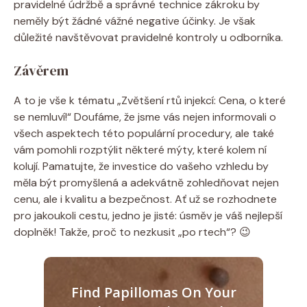
pravidelné údržbě a správné technice zákroku by
neměly být žádné vážné negative účinky. Je však
důležité navštěvovat pravidelné kontroly u odborníka.
Závěrem
A to je vše k tématu „Zvětšení rtů injekcí: Cena, o které
se nemluví!“ Doufáme, že jsme vás nejen informovali o
všech aspektech této populární procedury, ale také
vám pomohli rozptýlit některé mýty, které kolem ní
kolují. Pamatujte, že investice do vašeho vzhledu by
měla být promyšlená a adekvátně zohledňovat nejen
cenu, ale i kvalitu a bezpečnost. Ať už se rozhodnete
pro jakoukoli cestu, jedno je jisté: úsměv je váš nejlepší
doplněk! Takže, proč to nezkusit „po rtech“? 😉
Find Papillomas On Your