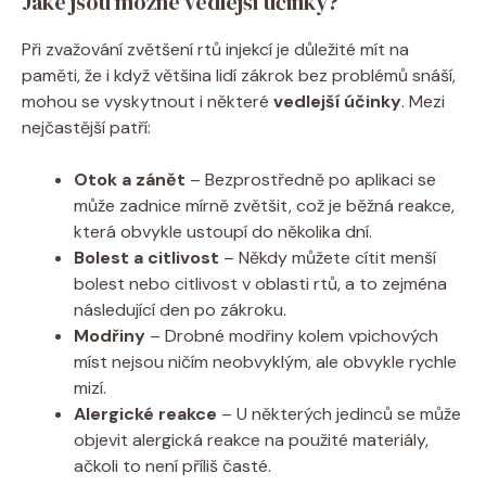
Jaké jsou možné vedlejší účinky?
Při zvažování zvětšení rtů injekcí je důležité mít na
paměti, že i když většina lidí zákrok bez problémů snáší,
mohou se vyskytnout i některé
vedlejší účinky
. Mezi
nejčastější patří:
Otok a zánět
– Bezprostředně po aplikaci se
může zadnice mírně zvětšit, což je běžná reakce,
která obvykle ustoupí do několika dní.
Bolest a citlivost
– Někdy můžete cítit menší
bolest nebo citlivost v oblasti rtů, a to zejména
následující den po zákroku.
Modřiny
– Drobné modřiny kolem vpichových
míst nejsou ničím neobvyklým, ale obvykle rychle
mizí.
Alergické reakce
– U některých jedinců se může
objevit alergická reakce na použité materiály,
ačkoli to není příliš časté.