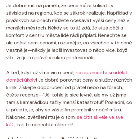
Je dobré mít na paměti, že cena může kolísat i v
závislosti na regionu, kde se zákrok realizuje. Například v
pražských salonech můžete očekávat vyšší ceny než v
menších městech. Někdy se totiž zdá, že si za péči a
komfort v centru města lidé rádi připlatí. Nenechte se
ale unést sami cenami, rozumějte, co všechno v té ceně
vlastně je—někdy je lepší investovat o něco více, když
víte, že je to právě v rukou profesionála.
A teď, když už víme víc o ceně,
nezapomeňte si udělat
domácí úkoly
! Je dobré porovnat ceny a služby různých
klinik. Získejte doporučení od přátel nebo na fórech,
čtěte recenze—”Jé, tohle je sice levné, ale my už jsme
tam s kamarádkou zažily menší katastrofu!” Poslední, co
si přejete, je, aby se váš plán proměnil v noční můru.
Nakonec, zvětšení rtů je o tom,
se cítit skvěle ve své
kůži
, tak to nenechte náhodě!