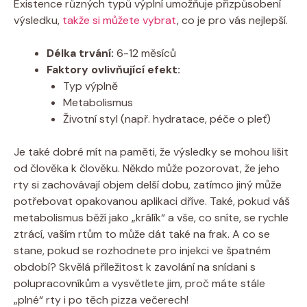
Existence různých typů výplní umožňuje přizpůsobení
výsledku,
takže si můžete vybrat
, co je pro vás nejlepší.
Délka trvání:
6-12 měsíců
Faktory ovlivňující efekt:
Typ výplně
Metabolismus
Životní styl (např. hydratace, péče o pleť)
Je také dobré mít na paměti, že výsledky se mohou lišit
od člověka k člověku. Někdo může pozorovat, že jeho
rty si zachovávají objem delší dobu, zatímco jiný může
potřebovat opakovanou aplikaci dříve. Také, pokud váš
metabolismus běží jako „králík“ a vše, co sníte, se rychle
ztrácí, vaším rtům to může dát také na frak. A co se
stane, pokud se rozhodnete pro injekci ve špatném
období? Skvělá příležitost k zavolání na snídani s
polupracovníkům a vysvětlete jim, proč máte stále
„plné“ rty i po těch pizza večerech!