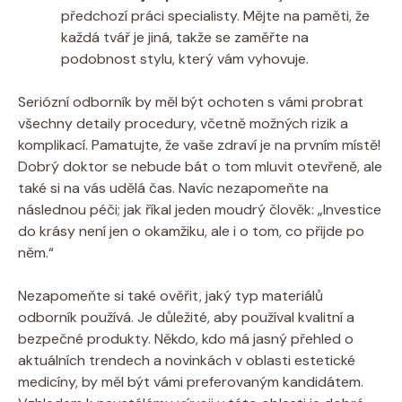
předchozí práci specialisty. Mějte na paměti, že
každá tvář je jiná, takže se zaměřte na
podobnost stylu, který vám vyhovuje.
Seriózní odborník by měl být ochoten s vámi probrat
všechny detaily procedury, včetně možných rizik a
komplikací. Pamatujte, že vaše zdraví je na prvním místě!
Dobrý doktor se nebude bát o tom mluvit otevřeně, ale
také si na vás udělá čas. Navíc nezapomeňte na
následnou péči; jak říkal jeden moudrý člověk: „Investice
do krásy není jen o okamžiku, ale i o tom, co přijde po
něm.“
Nezapomeňte si také ověřit, jaký typ materiálů
odborník používá. Je důležité, aby používal kvalitní a
bezpečné produkty. Někdo, kdo má jasný přehled o
aktuálních trendech a novinkách v oblasti estetické
medicíny, by měl být vámi preferovaným kandidátem.