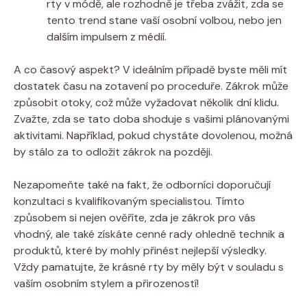
rty v módě, ale rozhodně je třeba zvážit, zda se
tento trend stane vaší osobní volbou, nebo jen
dalším impulsem z médií.
A co časový aspekt? V ideálním případě byste měli mít
dostatek času na zotavení po proceduře. Zákrok může
způsobit otoky, což může vyžadovat několik dní klidu.
Zvažte, zda se tato doba shoduje s vašimi plánovanými
aktivitami. Například, pokud chystáte dovolenou, možná
by stálo za to odložit zákrok na později.
Nezapomeňte také na fakt, že odborníci doporučují
konzultaci s kvalifikovaným specialistou. Tímto
způsobem si nejen ověříte, zda je zákrok pro vás
vhodný, ale také získáte cenné rady ohledně technik a
produktů, které by mohly přinést nejlepší výsledky.
Vždy pamatujte, že krásné rty by měly být v souladu s
vaším osobním stylem a přirozeností!