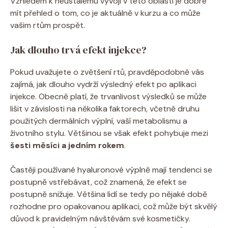
Vzhledem k neustálému vývoji v této oblasti je dobré
mít přehled o tom, co je aktuálně v kurzu a co může
vašim rtům prospět.
Jak dlouho trvá efekt injekce?
Pokud uvažujete o zvětšení rtů, pravděpodobně vás
zajímá, jak dlouho vydrží výsledný efekt po aplikaci
injekce. Obecně platí, že trvanlivost výsledků se může
lišit v závislosti na několika faktorech, včetně druhu
použitých dermálních výplní, vaší metabolismu a
životního stylu. Většinou se však efekt pohybuje mezi
šesti měsíci a jedním rokem
.
Častěji používané hyaluronové výplně mají tendenci se
postupně vstřebávat, což znamená, že efekt se
postupně snižuje. Většina lidí se tedy po nějaké době
rozhodne pro opakovanou aplikaci, což může být skvělý
důvod k pravidelným návštěvám své kosmetičky.