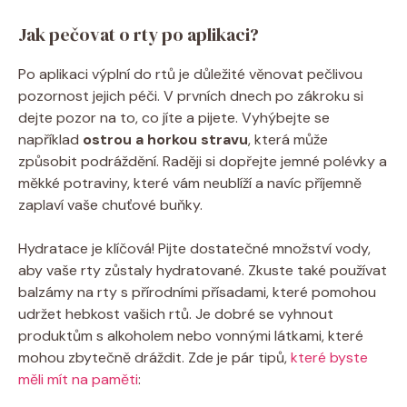
Jak pečovat o rty po aplikaci?
Po aplikaci výplní do rtů je důležité věnovat pečlivou
pozornost jejich péči. V prvních dnech po zákroku si
dejte pozor na to, co jíte a pijete. Vyhýbejte se
například
ostrou a horkou stravu
, která může
způsobit podráždění. Raději si dopřejte jemné polévky a
měkké potraviny, které vám neublíží a navíc příjemně
zaplaví vaše chuťové buňky.
Hydratace je klíčová! Pijte dostatečné množství vody,
aby vaše rty zůstaly hydratované. Zkuste také používat
balzámy na rty s přírodními přísadami, které pomohou
udržet hebkost vašich rtů. Je dobré se vyhnout
produktům s alkoholem nebo vonnými látkami, které
mohou zbytečně dráždit. Zde je pár tipů,
které byste
měli mít na paměti
: