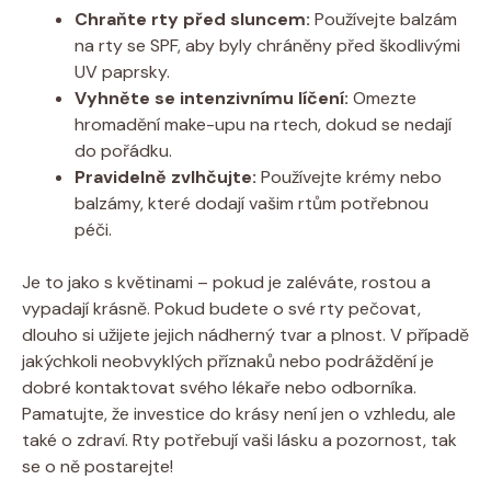
Chraňte rty před sluncem:
Používejte balzám
na rty se SPF, aby byly chráněny před škodlivými
UV paprsky.
Vyhněte se intenzivnímu líčení:
Omezte
hromadění make-upu na rtech, dokud se nedají
do pořádku.
Pravidelně zvlhčujte:
Používejte krémy nebo
balzámy, které dodají vašim rtům potřebnou
péči.
Je to jako s květinami – pokud je zaléváte, rostou a
vypadají krásně. Pokud budete o své rty pečovat,
dlouho si užijete jejich nádherný tvar a plnost. V případě
jakýchkoli neobvyklých příznaků nebo podráždění je
dobré kontaktovat svého lékaře nebo odborníka.
Pamatujte, že investice do krásy není jen o vzhledu, ale
také o zdraví. Rty potřebují vaši lásku a pozornost, tak
se o ně postarejte!