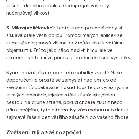
vašeho denního rituálu a sledujte, jak vaše rty
načerpávají vlhkost.
3. Mikrojehličkování:
Tento trend poslední doby si
získává stále větší oblibu. Pomocí malých jehliček se
stimulují kolagenová vlákna, což může vést k většímu
objemu rtů. Zní to jako něco z sci-fi filmu, ale ve
skutečnosti to může přinést přírodní a krásné výsledky.
Nyní si možná říkáte, co z této nabídky zvolit? Naše
doporučení je prostě se zamyslet nad tím, co od
zvětšení rtů očekáváte. Pokud toužíte po výrazných a
trvalých změnách, injekce stále zůstávají rychlou
cestou. Na druhé straně, pokud chcete zkusit něco
přirozenějšího, tyto alternativy vám mohou nabídnout
zajímavé řešení bez většího zásažení do vašeho živote.
Zvětšení rtů a váš rozpočet