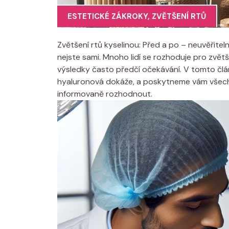
ESTETICKÉ ZÁKROKY
,
ZVĚTŠENÍ RTŮ
Zvětšení rtů kyselinou: Před a po – neuvěřite
nejste sami. Mnoho lidí se rozhoduje pro zvětše
výsledky často předčí očekávání. V tomto člán
hyaluronová dokáže, a poskytneme vám všechn
informovaně rozhodnout.