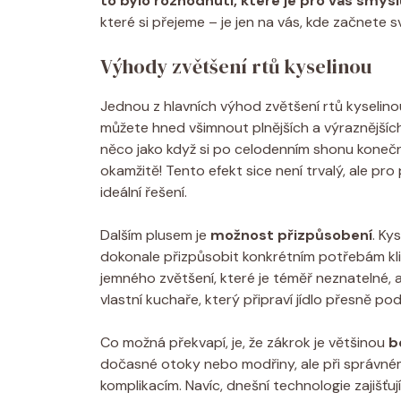
to bylo rozhodnutí, které je pro vás smysl
které si přejeme – je jen na vás, kde začnete
Výhody zvětšení rtů kyselinou
Jednou z hlavních výhod zvětšení rtů kyselin
můžete hned všimnout plnějších a výraznějších
něco jako když si po celodenním shonu konečn
okamžitě! Tento efekt sice není trvalý, ale pro
ideální řešení.
Dalším plusem je
možnost přizpůsobení
. Ky
dokonale přizpůsobit konkrétním potřebám klie
jemného zvětšení, které je téměř neznatelné, 
vlastní kuchaře, který připraví jídlo přesně po
Co možná překvapí, je, že zákrok je většinou
b
dočasné otoky nebo modřiny, ale při správném
komplikacím. Navíc, dnešní technologie zajišťují