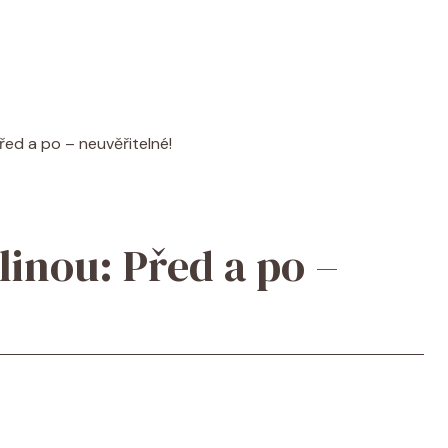
Před a po – neuvěřitelné!
linou: Před a po –