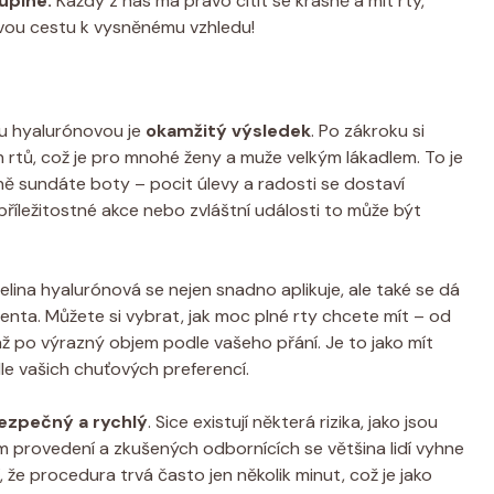
uplné.
Každý z nás má právo cítit se krásně a mít rty,
 svou cestu k vysněnému vzhledu!
ou hyalurónovou je
okamžitý výsledek
. Po zákroku si
 rtů, což je pro mnohé ženy a muže velkým lákadlem. To je
ě sundáte boty – pocit úlevy a radosti se dostaví
 příležitostné akce nebo zvláštní události to může být
selina hyalurónová se nejen snadno aplikuje, ale také se dá
nta. Můžete si vybrat, jak moc plné rty chcete mít – od
až po výrazný objem podle vašeho přání. Je to jako mít
dle vašich chuťových preferencí.
ezpečný a rychlý
. Sice existují některá rizika, jako jsou
 provedení a zkušených odbornících se většina lidí vyhne
, že procedura trvá často jen několik minut, což je jako