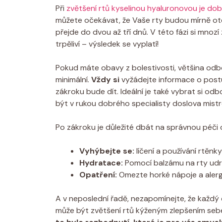
Při
zvětšení rtů kyselinou hyaluronovou
je dob
můžete očekávat, že Vaše rty budou mírně ot
přejde do dvou až tří dnů. V této fázi si mnoz
trpěliví – výsledek se vyplatí!
Pokud máte obavy z bolestivosti, většina odbo
minimální.
Vždy si
vyžádejte informace o postu
zákroku bude dít. Ideální je také vybrat si o
být v rukou dobrého specialisty doslova mist
Po zákroku je důležité dbát na správnou péči o 
Vyhýbejte se:
líčení a používání rtěnk
Hydratace:
Pomocí balzámu na rty udrž
Opatření:
Omezte horké nápoje a alerg
A v neposlední řadě, nezapomínejte, že každý 
může být zvětšení rtů kýženým zlepšením sebe