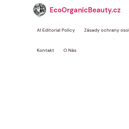
Přeskočit
EcoOrganicBeauty.cz
na
obsah
AI Editorial Policy
Zásady ochrany oso
Kontakt
O Nás