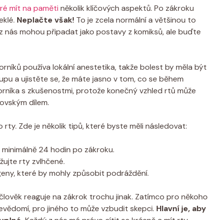
ré mít na paměti
několik klíčových aspektů. Po zákroku
eklé.
Neplačte však!
To je zcela normální a většinou to
í z nás mohou připadat jako postavy z komiksů, ale buďte
rníků používa lokální anestetika, takže bolest by měla být
pu a ujistěte se, že máte jasno v tom, co se během
dborníka s zkušenostmi, protože konečný vzhled rtů může
rovským dílem.
rty. Zde je několik tipů, které byste měli následovat:
y minimálně 24 hodin po zákroku.
ujte rty zvlhčené.
eny, které by mohly způsobit podráždění.
člověk reaguje na zákrok trochu jinak. Zatímco pro někoho
vědomí, pro jiného to může vzbudit skepci.
Hlavní je, aby