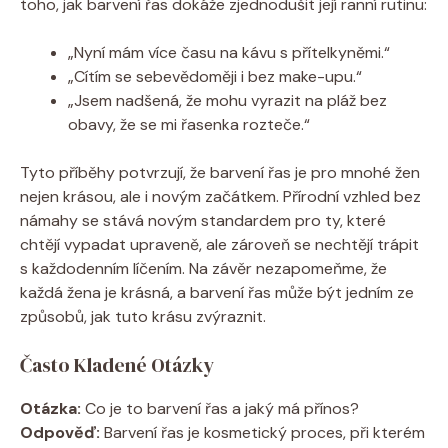
toho, jak barvení řas dokáže zjednodušit její ranní rutinu:
„Nyní mám více času na kávu s přítelkyněmi.“
„Cítím se sebevědoměji i bez make-upu.“
„Jsem nadšená, že mohu vyrazit na pláž bez
obavy, že se mi řasenka rozteče.“
Tyto příběhy potvrzují, že barvení řas je pro mnohé žen
nejen krásou, ale i novým začátkem. Přírodní vzhled bez
námahy se stává novým standardem pro ty, které
chtějí vypadat upraveně, ale zároveň se nechtějí trápit
s každodenním líčením. Na závěr nezapomeňme, že
každá žena je krásná, a barvení řas může být jedním ze
způsobů, jak tuto krásu zvýraznit.
Často Kladené Otázky
Otázka:
Co je to barvení řas a jaký má přínos?
Odpověď:
Barvení řas je kosmetický proces, při kterém