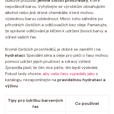
důležité používat
jemné čisticí prostředky
, které
nepoškodí barvu. Vyhýbejte se výrobkům obsahujícím
alkohol nebo jiné drsné chemikálie, které mohou
výslednou barvu vyblednout. Místo toho sáhněte po
přírodních čističích a odličovačích bez oleje. Pamatujte,
že správné odličování je klíčem k udržení živosti barvy a
zdraví vašich řas.
Kromě čistících prostředků, je dobré se zaměřit i na
hydrataci
. Speciální séra a oleje pro péči o řasy mohou
pomoci udržet jejich pružnost a zdravý vzhled.
Zpravidla platí, že čím více péče, tím lepší výsledek.
Pokud tedy chcete,
aby vaše řasy vypadaly jako
z
katalogu, nezapomínejte na
pravidelnou hydrataci a
výživu
.
Tipy pro údržbu barvených
Co používat
řas