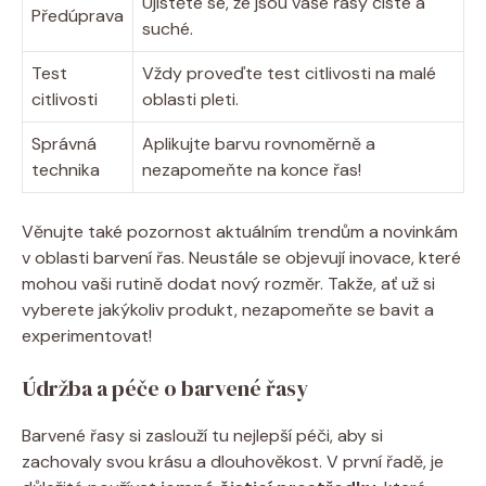
Ujistěte se, že jsou vaše řasy čisté a
Předúprava
suché.
Test
Vždy proveďte test citlivosti na malé
citlivosti
oblasti pleti.
Správná
Aplikujte barvu rovnoměrně a
technika
nezapomeňte na konce řas!
Věnujte také pozornost aktuálním trendům a novinkám
v oblasti barvení řas. Neustále se objevují inovace, které
mohou vaši rutině dodat nový rozměr. Takže, ať už si
vyberete jakýkoliv produkt, nezapomeňte se bavit a
experimentovat!
Údržba a péče o barvené řasy
Barvené řasy si zaslouží tu nejlepší péči, aby si
zachovaly svou krásu a dlouhověkost. V první řadě, je