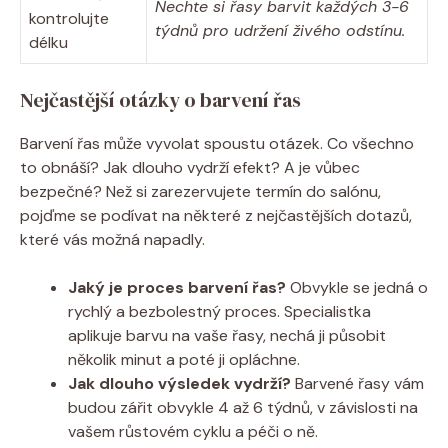
Nechte si řasy barvit každých 3-6
kontrolujte
týdnů pro udržení živého odstínu.
délku
Nejčastější otázky o barvení řas
Barvení řas může vyvolat spoustu otázek. Co všechno
to obnáší? Jak dlouho vydrží efekt? A je vůbec
bezpečné? Než si zarezervujete termín do salónu,
pojďme se podívat na některé z nejčastějších dotazů,
které vás možná napadly.
Jaký je proces barvení řas?
Obvykle se jedná o
rychlý a bezbolestný proces. Specialistka
aplikuje barvu na vaše řasy, nechá ji působit
několik minut a poté ji opláchne.
Jak dlouho výsledek vydrží?
Barvené řasy vám
budou zářit obvykle 4 až 6 týdnů, v závislosti na
vašem růstovém cyklu a péči o ně.