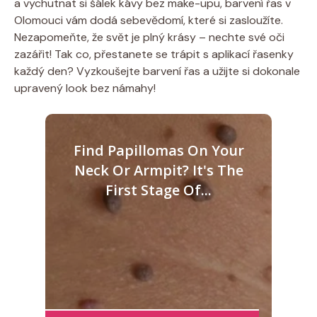
a vychutnat si šálek kávy bez make-upu, barvení řas v
Olomouci vám dodá sebevědomí, které si zasloužíte.
Nezapomeňte, že svět je plný krásy – nechte své oči
zazářit! Tak co, přestanete se trápit s aplikací řasenky
každý den? Vyzkoušejte barvení řas a užijte si dokonale
upravený look bez námahy!
Find Papillomas On Your
Neck Or Armpit? It's The
First Stage Of...