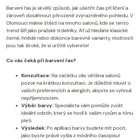
Barvení řas je skvělý způsob, jak ušetřit čas při líčení a
zároveň dosáhnout přirozeně zvýrazněného pohledu. V
Olomouci máme štěstí na mnoho salonů, kde se tento
trend šíří jako pražské trdelníky. Ať už hledáte klasické
černé, hnědé nebo dokonce barevné varianty, možnosti
jsou tak široké, že si určitě vyberete!
Co vás čeká při barvení řas?
Konzultace:
Na začátku vás většina salonů
pozve na krátkou konzultaci. Je důležité mluvit o
vašich preferencích a alergiích, abyste se vyhnuli
nepříjemnostem.
Výběr barvy:
Specialista vám pomůže zvolit
ideální odstín, který se hodí k vašim rysům a tónu
pleti.
Výsledek:
Po aplikaci barvy budete mít pocit,
jako byste právě vyšla z módního časopisu!