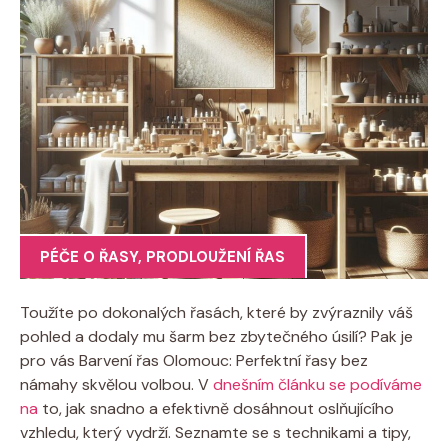
PÉČE O ŘASY
,
PRODLOUŽENÍ ŘAS
Toužíte po dokonalých řasách, které by zvýraznily váš
pohled a dodaly mu šarm bez zbytečného úsilí? Pak je
pro vás Barvení řas Olomouc: Perfektní řasy bez
námahy skvělou volbou. V
dnešním článku se podíváme
na
to, jak snadno a efektivně dosáhnout oslňujícího
vzhledu, který vydrží. Seznamte se s technikami a tipy,