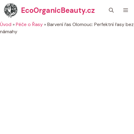
Přeskočit
EcoOrganicBeauty.cz
M
na
obsah
Úvod
»
Péče o Řasy
»
Barvení řas Olomouc: Perfektní řasy bez
námahy