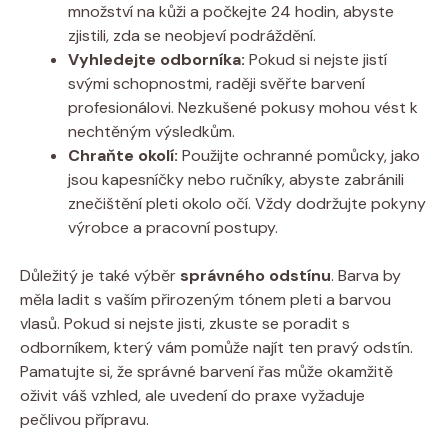
množství na kůži a počkejte 24 hodin, abyste
zjistili, zda se neobjeví podráždění.
Vyhledejte odborníka:
Pokud si nejste jistí
svými schopnostmi, raději svěřte barvení
profesionálovi. Nezkušené pokusy mohou vést k
nechtěným výsledkům.
Chraňte okolí:
Použijte ochranné pomůcky, jako
jsou kapesníčky nebo ručníky, abyste zabránili
znečištění pleti okolo očí. Vždy dodržujte pokyny
výrobce a pracovní postupy.
Důležitý je také výběr
správného odstínu
. Barva by
měla ladit s vaším přirozeným tónem pleti a barvou
vlasů. Pokud si nejste jisti, zkuste se poradit s
odborníkem, který vám pomůže najít ten pravý odstín.
Pamatujte si, že správné barvení řas může okamžitě
oživit váš vzhled, ale uvedení do praxe vyžaduje
pečlivou přípravu.