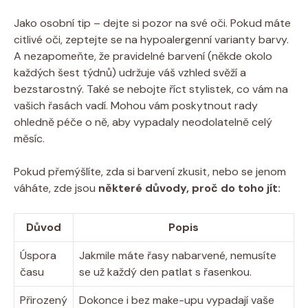
Jako osobní tip – dejte si pozor na své oči. Pokud máte
citlivé oči, zeptejte se na hypoalergenní varianty barvy.
A nezapomeňte, že pravidelné barvení (někde okolo
každých šest týdnů) udržuje váš vzhled svěží a
bezstarostný. Také se nebojte říct stylistek, co vám na
vašich řasách vadí. Mohou vám poskytnout rady
ohledně péče o ně, aby vypadaly neodolatelně celý
měsíc.
Pokud přemýšlíte, zda si barvení zkusit, nebo se jenom
váháte, zde jsou
některé důvody, proč do toho jít:
Důvod
Popis
Úspora
Jakmile máte řasy nabarvené, nemusíte
času
se už každý den patlat s řasenkou.
Přirozený
Dokonce i bez make-upu vypadají vaše