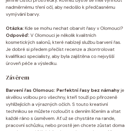
jemné čisticí prostředky. Rovněž byste se měli vyhnout
nadměrnému tření očí, aby nedošlo k předčasnému
vymývání barvy.
Otázka:
Kde se mohu nechat obarvit řasy v Olomouci?
Odpověď:
V Olomouci je několik kvalitních
kosmetických salonů, které nabízejí službu barvení řas.
Je dobré si předem přečíst recenze a zkontrolovat
kvalifikaci specialisty, aby byla zajištěna co nejvyšší
úroveň péče a výsledku.
Závěrem
Barvení řas Olomouc: Perfektní řasy bez námahy
je
skvělou volbou pro všechny, kteří touží po přirozeně
vyhlížejících a výrazných očích. S touto kreativní
technikou se můžete rozloučit s denním líčením a vítat
každé ráno s úsměvem. Ať už se chystáte na rande,
pracovní schůzku, nebo prostě jen chcete zůstat doma