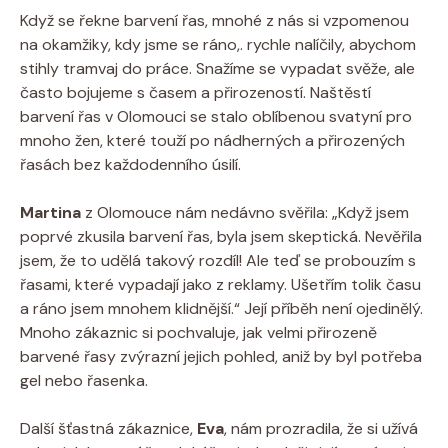
Když se řekne barvení řas, mnohé z nás si vzpomenou
na okamžiky, kdy jsme se ráno,. rychle nalíčily, abychom
stihly tramvaj do práce. Snažíme se vypadat svěže, ale
často bojujeme s časem a přirozeností. Naštěstí
barvení řas v Olomouci se stalo oblíbenou svatyní pro
mnoho žen, které touží po nádherných a přirozených
řasách bez každodenního úsilí.
Martina
z Olomouce nám nedávno svěřila: „Když jsem
poprvé zkusila barvení řas, byla jsem skeptická. Nevěřila
jsem, že to udělá takový rozdíl! Ale teď se probouzím s
řasami, které vypadají jako z reklamy. Ušetřím tolik času
a ráno jsem mnohem klidnější.“ Její příběh není ojedinělý.
Mnoho zákaznic si pochvaluje, jak velmi přirozeně
barvené řasy zvýrazní jejich pohled, aniž by byl potřeba
gel nebo řasenka.
Další šťastná zákaznice,
Eva
, nám prozradila, že si užívá