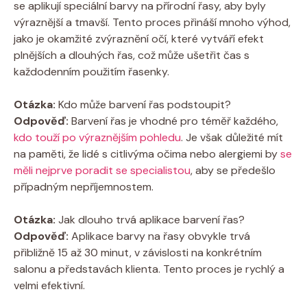
se aplikují speciální barvy na přírodní řasy, aby byly
výraznější a tmavší. Tento proces přináší mnoho výhod,
jako je okamžité zvýraznění očí, které vytváří efekt
plnějších a dlouhých řas, což může ušetřit čas s
každodenním použitím řasenky.
Otázka:
Kdo může barvení řas podstoupit?
Odpověď:
Barvení řas je vhodné pro téměř každého,
kdo touží po výraznějším pohledu
. Je však důležité mít
na paměti, že lidé s citlivýma očima nebo alergiemi by
se
měli nejprve poradit se specialistou
, aby se předešlo
případným nepříjemnostem.
Otázka:
Jak dlouho trvá aplikace barvení řas?
Odpověď:
Aplikace barvy na řasy obvykle trvá
přibližně 15 až 30 minut, v závislosti na konkrétním
salonu a představách klienta. Tento proces je rychlý a
velmi efektivní.