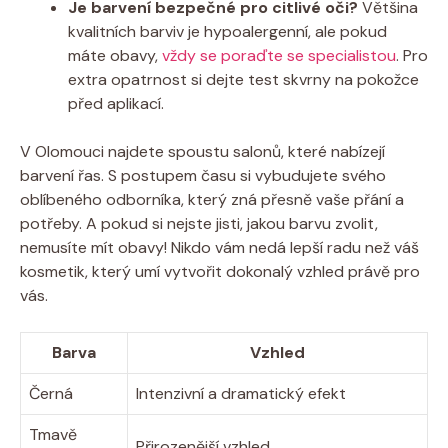
Je barvení bezpečné pro citlivé oči?
Většina
kvalitních barviv je hypoalergenní, ale pokud
máte obavy,
vždy se poraďte se specialistou
. Pro
extra opatrnost si dejte test skvrny na pokožce
před aplikací.
V Olomouci najdete spoustu salonů, které nabízejí
barvení řas. S postupem času si vybudujete svého
oblíbeného odborníka, který zná přesně vaše přání a
potřeby. A pokud si nejste jisti, jakou barvu zvolit,
nemusíte mít obavy! Nikdo vám nedá lepší radu než váš
kosmetik, který umí vytvořit dokonalý vzhled právě pro
vás.
Barva
Vzhled
Černá
Intenzivní a dramatický efekt
Tmavě
Přirozenější vzhled