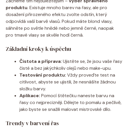
Začneme tím nejdůležitějším –
výběr správného
produktu
. Existuje mnoho barev na řasy, ale pro
dosažení přirozeného efektu zvolte odstín, který
odpovídá vaší barvě vlasů. Pokud máte blond vlasy,
sáhněte po světle hnědé nebo jemně černé, naopak
pro tmavé vlasy se skvěle hodí černá.
Základní kroky k úspěchu
Čistota a příprava:
Ujistěte se, že jsou vaše řasy
čisté a bez jakýchkoliv olejů nebo make-upu.
Testování produktu:
Vždy proveďte test na
citlivost, abyste se ujistili, že nesnášíte žádnou
složku barvy.
Aplikace:
Pomocí štětečku naneste barvu na
řasy co nejprecizněji. Dělejte to pomalu a pečlivě,
jako byste se snažili malovat mistrovské dílo.
Trendy v barvení řas