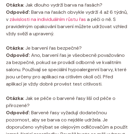
Otázka:
Jak dlouho vydrží barva na řasách?
Odpověď:
Barva na řasách obvykle vydrží 4 až 6 týdnů,
v
závislosti na individuálním růstu řas
a péči o ně. S
pravidelným opakování barvení můžete udržovat vzhled
vždy svěží a upravený.
Otázka:
Je barvení řas bezpečné?
Odpověď:
Ano, barvení řas je všeobecně považováno
za bezpečné, pokud se provádí odborně ve kvalitním
salonu. Používají se speciální hypoalergenní barvy, které
jsou určeny pro aplikaci na citlivém okolí očí. Před
aplikací je vždy dobré provést test citlivosti.
Otázka:
Jak se péče o barvené řasy liší od péče o
přirozené?
Odpověď:
Barvené řasy vyžadují dodatečnou
pozornost, aby se barva co nejdéle udržela. Je
doporučeno vyhýbat se olejovým odličovačům a použít