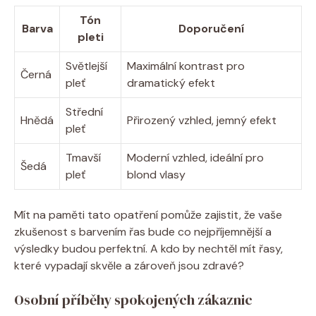
Tón
Barva
Doporučení
pleti
Světlejší
Maximální kontrast pro
Černá
pleť
dramatický efekt
Střední
Hnědá
Přirozený vzhled, jemný efekt
pleť
Tmavší
Moderní vzhled, ideální pro
Šedá
pleť
blond vlasy
Mít na paměti tato opatření pomůže zajistit, že vaše
zkušenost s barvením řas bude co nejpříjemnější a
výsledky budou perfektní. A kdo by nechtěl mít řasy,
které vypadají skvěle a zároveň jsou zdravé?
Osobní příběhy spokojených zákaznic