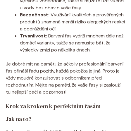
většinou voděodolné, takže si můžete užít víkend
u vody bez obav o vaše řasy.
Bezpečnost:
Využívání kvalitních a prověřených
produktů znamená menší riziko alergických reakcí
a podráždění očí.
Trvanlivost:
Barvení řas vydrží mnohem déle než
domácí varianty, takže se nemusíte bát, že
výsledky zmizí po několika dnech.
Je dobré mít na paměti, že ačkoliv profesionální barvení
řas přináší řadu pozitiv, každá pokožka je jiná. Proto je
vždy moudré konzultovat s odborníkem před
rozhodnutím. Mějte na paměti, že vaše řasy si zaslouží
tu nejlepší péči a pozornost!
Krok za krokem k perfektním řasám
Jak na to?