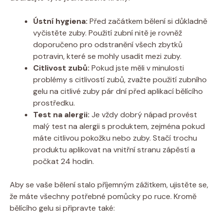
Ústní hygiena:
Před začátkem bělení si důkladně
vyčistěte zuby. Použití zubní nitě je rovněž
doporučeno pro odstranění všech zbytků
potravin, které se mohly usadit mezi zuby.
Citlivost zubů:
Pokud jste měli v minulosti
problémy s citlivostí zubů, zvažte použití zubního
gelu na citlivé zuby pár dní před aplikací bělícího
prostředku.
Test na alergii:
Je vždy dobrý nápad provést
malý test na alergii s produktem, zejména pokud
máte citlivou pokožku nebo zuby. Stačí trochu
produktu aplikovat na vnitřní stranu zápěstí a
počkat 24 hodin.
Aby se vaše bělení stalo příjemným zážitkem, ujistěte se,
že máte všechny potřebné pomůcky po ruce. Kromě
bělícího gelu si připravte také: