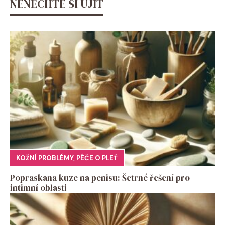
NENECHTE SI UJÍT
KOŽNÍ PROBLÉMY
,
PÉČE O PLEŤ
Popraskana kuze na penisu: Šetrné řešení pro
intimní oblasti