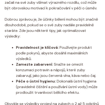
začali na své zuby všímat výrazného rozdílu, což může
být obrovskou motivací k pokračování v péči o úsměv.
Dobrou zprávou je, že účinky bělení mohou být značně
dlouhodobé, pokud se o své zuby nadále pravidelně
staráte. Zde jsou některé tipy, jak optimalizovat
výsledky:
Pravidelnost je klíčová:
Používejte produkt
podle pokynů, abyste dosáhli maximálních
výsledků.
Zamezte zabarvení:
Snažte se omezit
konzumaci potravin a nápojů, které zuby
zabarvují, jako jsou červená vína, káva nebo čaj.
Péče o ústní hygienu:
Dokonalá ústní hygiena
(pravidelné čištění a používání ústní vody) může
prodloužit trvanlivost bělícího efektu.
Obvykle se výsledky projeví na zubech o 2 až 5 odstínů