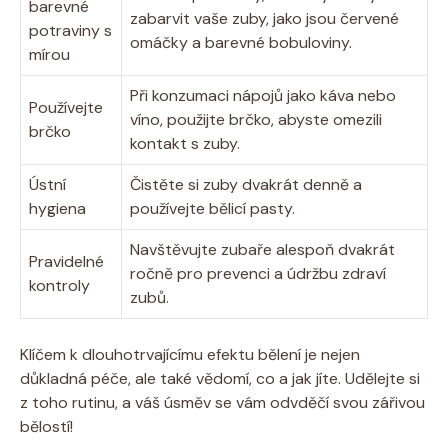
barevné
zabarvit vaše zuby, jako jsou červené
potraviny s
omáčky a barevné bobuloviny.
mírou
Při konzumaci nápojů jako káva nebo
Používejte
víno, použijte brčko, abyste omezili
brčko
kontakt s zuby.
Ústní
Čistěte si zuby dvakrát denně a
hygiena
používejte bělicí pasty.
Navštěvujte zubaře alespoň dvakrát
Pravidelné
ročně pro prevenci a údržbu zdraví
kontroly
zubů.
Klíčem k dlouhotrvajícímu efektu bělení je nejen
důkladná péče, ale také vědomí, co a jak jíte. Udělejte si
z toho rutinu, a váš úsměv se vám odvděčí svou zářivou
bělostí!