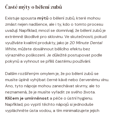
Časté mýty o bělení zubů
Existuje spousta
mýtů
o bělení zubů, které mohou
zmást nejen nadšence, ale i ty, kdo o tomto procesu
uvažují. Například, mnozí se domnívají, že bělení zubů je
extrémně škodlivé pro sklovinu. Ve skutečnosti, pokud
využíváte kvalitní produkty, jako je
20 Minute Dental
White
, můžete dosáhnout bělícího efektu bez
výrazného poškození. Je důležité postupovat podle
pokynů a vyhnout se příliš častému používání.
Dalším rozšířeným omylem je, že po bělení zubů se
musíte úplně vyhýbat černé kávě nebo červenému vínu.
Ano, tyto nápoje mohou zanechávat skvrny, ale to
neznamená, že je musíte vyřadit ze svého života.
Klíčem je umírněnost
a péče o ústní hygienu.
Například, po vypití těchto nápojů si jednoduše
vypláchněte ústa vodou, a tím minimalizujete jejich