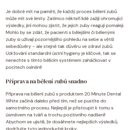
Je dobré mít na paměti, že každý proces bělení zubů
může mít své limity. Zatímco někteří lidé zažijí ohromující
výsledky, jiní mohou zjistit, že jejich zuby reagují pomaleji.
Mohlo by se zdát, že pacienti s bělejšími či bělenými
zuby si užívají pozornějšího pohledu na sebe a větší
sebedůvěry – ale stejně tak důvěru ve zdraví zubů.
Udržování standardní ústní hygieny je klíčové, tak se
nenechte s tímto bělícím systémem zaháčkovat v
pocitech oslnění!
Příprava na bělení zubů snadno
Příprava na bělení zubů s produktem 20 Minute Dental
White začíná daleko před tím, než se pustíte do
samotného procesu. Nejlepší je přistoupit k tomu s
úsměvem na tváři a trochu pozitivního nadšení!
Abychom se ujistili, že dosáhnete nejlepších výsledků,
dodržujte tyto jednoduché kroky: