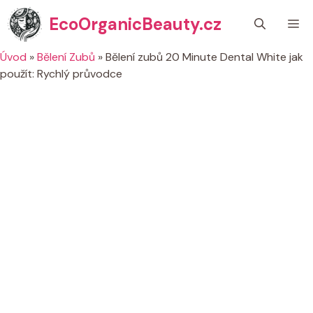
Přeskočit
EcoOrganicBeauty.cz
M
na
obsah
Úvod
»
Bělení Zubů
»
Bělení zubů 20 Minute Dental White jak
použít: Rychlý průvodce