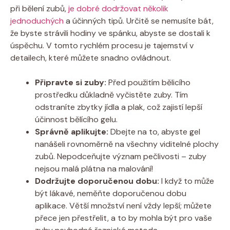
při bělení zubů,
je dobré dodržovat několik
jednoduchých
a účinných tipů. Určitě se nemusíte bát,
že byste strávili hodiny ve spánku, abyste se dostali k
úspěchu. V tomto rychlém procesu je tajemství v
detailech, které můžete snadno ovládnout.
Připravte si zuby:
Před použitím bělicího
prostředku důkladně vyčistěte zuby. Tím
odstraníte zbytky jídla a plak, což zajistí lepší
účinnost bělícího gelu.
Správně aplikujte:
Dbejte na to, abyste gel
nanášeli rovnoměrně na všechny viditelné plochy
zubů. Nepodceňujte význam pečlivosti – zuby
nejsou malá plátna na malování!
Dodržujte doporučenou dobu:
I když to může
být lákavé, neměňte doporučenou dobu
aplikace. Větší množství není vždy lepší; můžete
přece jen přestřelit, a to by mohla být pro vaše