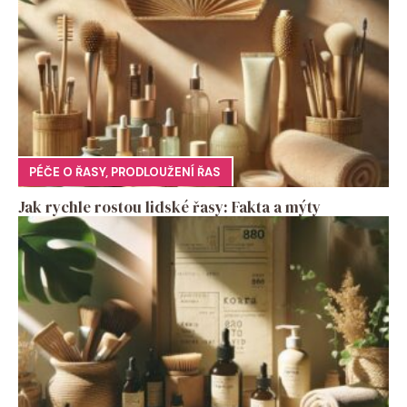
PÉČE O ŘASY
,
PRODLOUŽENÍ ŘAS
Jak rychle rostou lidské řasy: Fakta a mýty