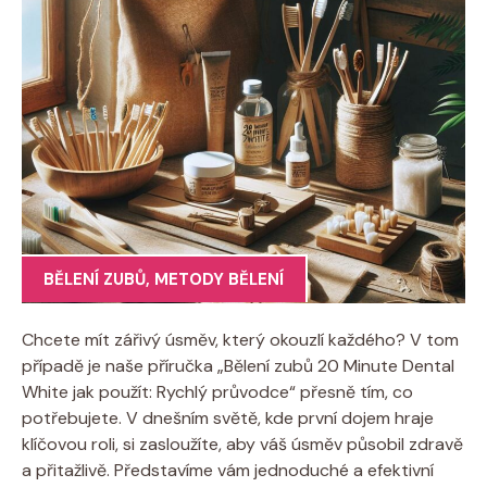
BĚLENÍ ZUBŮ
,
METODY BĚLENÍ
Chcete mít zářivý úsměv, který okouzlí každého? V tom
případě je naše příručka „Bělení zubů 20 Minute Dental
White jak použít: Rychlý průvodce“ přesně tím, co
potřebujete. V dnešním světě, kde první dojem hraje
klíčovou roli, si zasloužíte, aby váš úsměv působil zdravě
a přitažlivě. Představíme vám jednoduché a efektivní