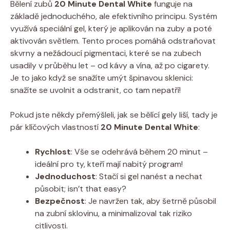
Bělení zubů
20 Minute Dental White
funguje na
základě jednoduchého, ale efektivního principu. Systém
využívá speciální gel, který je aplikován na zuby a poté
aktivován světlem. Tento proces pomáhá odstraňovat
skvrny a nežádoucí pigmentaci, které se na zubech
usadily v průběhu let – od kávy a vína, až po cigarety.
Je to jako když se snažíte umýt špinavou sklenici:
snažíte se uvolnit a odstranit, co tam nepatří!
Pokud jste někdy přemýšleli, jak se bělící gely liší, tady je
pár klíčových vlastností
20 Minute Dental White
:
Rychlost
: Vše se odehrává během 20 minut –
ideální pro ty, kteří mají nabitý program!
Jednoduchost
: Stačí si gel nanést a nechat
působit; isn’t that easy?
Bezpečnost
: Je navržen tak, aby šetrně působil
na zubní sklovinu, a minimalizoval tak riziko
citlivosti.