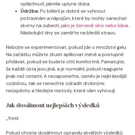
opláchnutí, jakmile uplyne doba.
Údržba:
Po bělení je dobré se vyhnout
potravinám a nápojům, které by mohly zanechat
skvrny na zubech,
jako je červené víno nebo káva
.
Následující dny se zaměřte na bledší stravu.
Nebojte se experimentovat, pokud jde o množství gelu.
Na začátku můžete zkusit aplikovat méně a postupně
přidávat, pokud se budete cítit komfortně. Pamatujte,
že každé ústa jsou jiná, a je normální, pokud reagujete
jinak než ostatní. A nezapomeňte, úsměv je nejkrásnější
ozdobou, tak se nenechte odradit drobnými
neúspěchy a hledejte metody, které vám vyhovují.
Jak dosáhnout nejlepších výsledků
„`html
Pokud chcete dosáhnout opravdu skvělých výsledků