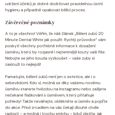
udržení účinků je dobré dodržovat pravidelnou ústní
hygienu a případně opakovat bělící proces.
Závěrečné poznámky
A to je všechno! Věřím, že náš článek „Bělení zubů 20
Minute Dental White jak použít: Rychlý průvodce“ vám
poskytl všechny potřebné informace k dosažení
úsměvu, který by rozjasnil i nejtemnější kouty vaší říše.
Nebojte se jeho kouzla vyzkoušet – vaše zuby si
zaslouží to nejlepší!
Pamatujte, bělení zubů není jen o estetice, ale i o
sebevědomí. Kdo ví, možná se díky vašemu novému
úsměvu stanete hvězdou na Instagramu nebo zažijete
nečekané flaškování s úsměvem, který přitahuje
pohledy! Takže neváhejte, oblékněte si úsměv a pojďte
do akce. Před zrcadlem na vás čekají dlouhé chvíle
radosti – a možná i trochu smíchu – když zjistíte, jak