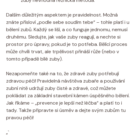
zuby nevhodná řeznická metoda.
Dalším důležitým aspektem je pravidelnost. Možná
znáte přísloví „podle sebe soudím tebe“ – tohle platí i u
bělení zubů. Každý se liší, a co funguje jednomu, nemusí
druhému. Sledujte, jak vaše zuby reagují, a nechte si
prostor pro úpravy, pokud je to potřeba. Bělící proces
může chvíli trvat, ale trpělivost přináší růže (nebo v
tomto případě bílé zuby).
Nezapomeňte také na to, že zdravé zuby potřebují
zdravou péči! Pravidelná návštěva zubaře a používání
zubní nitě udržují zuby čisté a zdravé, což můžete
pokládat za základní stavební kámen úspěšného bělení.
Jak říkáme – „prevence je lepší než léčba“ a platí to i
tady. Takže připravte si úsměv a dejte svým zubům tu
pravou péči!
„`