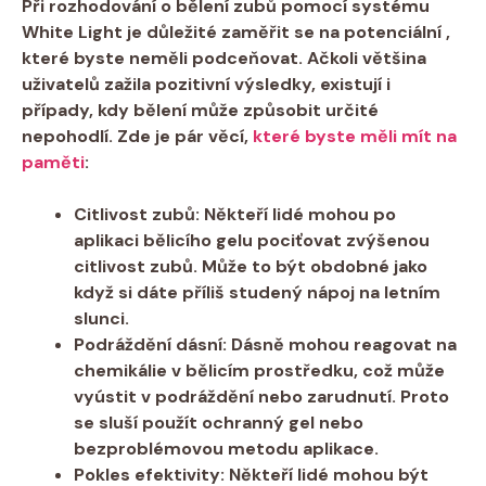
Při rozhodování o bělení ⁤zubů​ pomocí ⁢systému
White Light ‌je důležité zaměřit‍ se ‌na potenciální
,
které byste ​neměli podceňovat. Ačkoli většina
⁣uživatelů zažila ⁣pozitivní ⁤výsledky, ‌existují i
případy, kdy bělení‌ může způsobit určité⁢
nepohodlí.⁣ Zde je pár ⁣věcí, ‍
které byste měli mít na
paměti
:
Citlivost zubů:
Někteří lidé mohou po⁢
aplikaci ⁣bělicího gelu pociťovat zvýšenou
citlivost zubů. Může to‌ být obdobné ‌jako
když si dáte ⁢příliš studený nápoj‍ na letním
slunci.
Podráždění dásní:
Dásně mohou reagovat na
chemikálie v bělicím​ prostředku, což může
vyústit v podráždění nebo zarudnutí. Proto
se sluší použít ochranný gel nebo
bezproblémovou metodu aplikace.
Pokles efektivity:
Někteří lidé​ mohou být