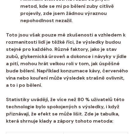
metod, kde se mi po bělení ​zuby​ citlivě⁢
projevily, zde ​jsem žádnou výraznou
nepohodlnost nezažil.
Toto jsou však pouze mé ‍zkušenosti‌ a vzhledem k
⁤rozmanitosti⁤ lidí je těžké říci, že výsledky⁤ budou
stejné pro ⁣každého. Různé faktory, jako je stav
zubů, glykemická úroveň⁢ a dokonce i návyky v jídle‌
a pití, mohou hrát velkou roli v tom, jak úspěšné
bude bělení. Například konzumace kávy, červeného
vína nebo kouření může ⁣výsledek strašně ovlivnit,
a to i‌ po bělení.
Statistiky uvádějí, že ⁤více než 80 % uživatelů této
‌technologie bylo​ spokojených ​s výsledky, i když
přiznávají, že efekt se může lišit. Zde je tabulka,
která shrnuje⁤ klady a zápory tohoto metoda: