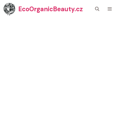
Přeskočit
EcoOrganicBeauty.cz
M
na
obsah