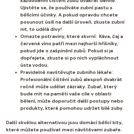
každodenní⁣ čištění ⁤zubů dvakrát denně.
Ujistěte se,⁢ že používáte‍ zubní ‍pastu s
⁢bělícími účinky. A pokud opravdu chcete
posunout úsilí na další úroveň, zkuste zubní
nit, to udělá​ divy!
Omezte potraviny, které skvrní:
​ Káva, čaj a
červené ‍víno patří mezi nejhorší hříšníky,
pokud⁣ jde o zašpinění zubů. ⁣Pokud si⁢ je
dopřejete, zkuste‌ si po nich vypláchnout
ústa vodou.
Pravidelně navštěvujte ⁢zubního lékaře:
Profesionální čištění zubů alespoň dvakrát
ročně může udělat zázraky. Zubař, který
bude mít na ⁣paměti vaše⁤ cíle v oblasti
bělení, může‍ doporučit další postupy‌ nebo
produkty, které pomohou udržet bílé zuby.
Další skvělou alternativou jsou domácí bělící ⁣kity,
které můžete používat mezi návštěvami zubaře.