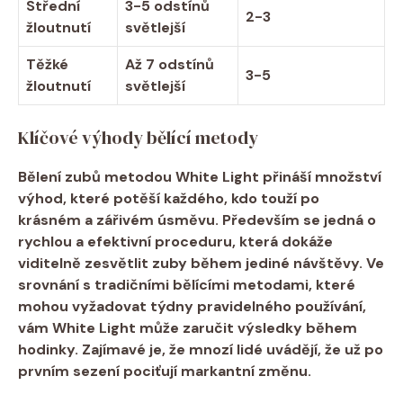
Střední
3-5 odstínů
2-3
žloutnutí
světlejší
Těžké‍
Až 7‍ odstínů
3-5
žloutnutí
světlejší
Klíčové výhody bělící⁣ metody
Bělení ‌zubů metodou White Light⁣ přináší množství
výhod, ‍které potěší každého, kdo touží po
krásném a⁣ zářivém úsměvu. Především se jedná o⁣
rychlou a efektivní
proceduru, která⁤ dokáže
viditelně zesvětlit zuby během jediné návštěvy.⁢ Ve
srovnání s tradičními bělícími metodami,​ které
mohou vyžadovat týdny pravidelného používání,
vám White Light může zaručit⁤ výsledky během
hodinky. Zajímavé je,⁤ že mnozí lidé uvádějí, že už po
prvním sezení pociťují markantní změnu.