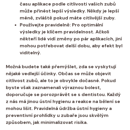
času aplikace podle citlivosti​ vašich zubů
může přinést lepší výsledky. ⁤Někdy je lepší
méně, zvláště pokud máte citlivější zuby.
Používejte pravidelně:
Pro optimální
‍výsledky je klíčem pravidelnost. ⁤Ačkoli
⁤někteří lidé vidí změny po⁢ pár aplikacích, jiní
mohou ‍potřebovat⁤ delší dobu, aby‍ efekt byl‌
viditelný.
Možná budete také přemýšlet, zda se vyskytují‌
nějaké ⁤vedlejší účinky. Občas se ⁣může ‌objevit⁤
citlivost zubů, ale ⁣to je obvykle dočasné. Pokud
byste však zaznamenali výraznou bolest,
⁢doporučuje se porozprávět se s⁢ dentistou. Každý
z nás má jinou ústní⁢ hygienu a reakce na bělení‌ se
mohou lišit. Pravidelná údržba ústní hygieny a
preventivní prohlídky u zubaře jsou skvělým
způsobem,⁢ jak ‍minimalizovat⁤ risika.