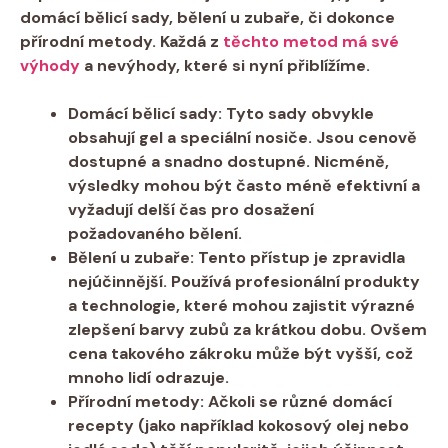
domácí bělicí sady, bělení u zubaře, či dokonce
přírodní metody. Každá z⁣
těchto metod má své
výhody
a nevýhody, ⁢které ‍si nyní přiblížíme.
Domácí bělicí ⁣sady:
Tyto sady​ obvykle
obsahují gel a speciální nosiče. ⁢Jsou‌ cenově
⁣dostupné a snadno dostupné.⁣ Nicméně,
výsledky mohou být často ⁤méně efektivní a
vyžadují​ delší čas pro dosažení
požadovaného bělení.
Bělení u zubaře:
Tento přístup je zpravidla⁣
nejúčinnější. Používá profesionální produkty
a technologie, které mohou zajistit ‌výrazné
zlepšení barvy zubů ⁤za krátkou dobu. Ovšem
cena takového ⁤zákroku může ​být ⁤vyšší, což ​
mnoho lidí odrazuje.
Přírodní metody:
Ačkoli se různé domácí
recepty (jako například kokosový olej nebo