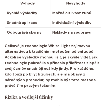
Výhody
Nevýhody
Rychlé výsledky
Možná citlivost zubů
Snadná aplikace
Individuální výsledky
Odbourává skvrny
Náklady na soupravu
Celkově je ​technologie White Light zajímavou ​
alternativou⁣ k ⁤tradičním metodám bělení zubů.
Ačkoli se ⁣výsledky ⁣mohou lišit, je skvělé⁣ vidět, ⁢jak
technologie ⁣pokročila a přinesla ​příležitost‍ zlepšit
svůj úsměv snadněji než kdy jindy. Pro každého,
kdo touží​ po bílých ⁤zubech,‍ ale má obavy z
náročných procedur, by mohla být tato metoda
právě ‌tím pravým řešením.
Rizika a vedlejší účinky