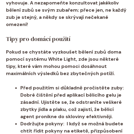
vyhovuje. A nezapomeňte konzultovat jakékoliv
bělení zubů se svým zubařem; přece jen, ne každý
zub je stejný,​ a někdy se skrývají nečekané
omezení!
Tipy ⁢pro domácí použití
Pokud se chystáte vyzkoušet bělení zubů‍ doma
pomocí systému White Light, zde‌ jsou ‌některé
tipy, které vám‌ mohou pomoci dosáhnout
maximálních výsledků bez zbytečných potíží.
Před použitím si důkladně pročistěte zuby:
​
Dobré čištění před‌ aplikací bělicího gelu je
zásadní. Ujistěte ⁢se, že ​odstraníte veškeré
zbytky jídla a plaku, což zajistí, že bělicí
agent ​pronikne do skloviny efektivněji.
Dodržujte pokyny:
⁢ I když se možná budete
chtít řídit pokyny na etiketě, přizpůsobení ​