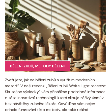
BĚLENÍ ZUBŮ
,
METODY BĚLENÍ
Zvažujete, jak na bělení ‌zubů s využitím⁣ moderních
metod? V naší recenzi „Bělení zubů White Light recenze:
Skutečné​ výsledky“ vám​ přinášíme podrobné informace
o této inovativní technologii, která slibuje zářivý úsměv
bez návštěvy zubního lékaře. Osvětlíme vám nejen
princip fungování⁣ této metody, ⁣ale také ‍reálné