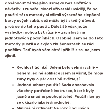
dosáhnout zářivějšího úsměvu⁣ bez složitých
návštěv u zubaře. Mnozí uživatelé uvádějí, že po
použití této metody ⁤si všimli ⁢výrazného zlepšení
barvy svých zubů,⁣ což může být skvělý důvod,
proč se do toho pustit. Důležité ⁣však je, že
výsledky mohou být různé v závislosti ⁤na
jednotlivých podmínkách. Osobně jsem se do této
metody pustil a o ⁤svých zkušenostech se rád‍
podělím. Teď ⁢bych ⁤vám chtěl ⁤přiblížit to, co jsem
zjistil.
Rychlost účinků:
Bělení⁣ bylo velmi‌ rychlé –
během jediné aplikace jsem si všiml, že moje
zuby byly ⁣o pár odstínů světlejší.
Jednoduchost použití:
Sada obsahovala
všechny potřebné instrukce, které byly
jasné a snadno⁢ pochopitelné. Použití lampy
se ukázalo jako jednoduché.
Minimální citlivost:
Na rozdíl od jiných