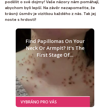
podělit o své ‍dojmy! Vaše názory nám pomáhají,
abychom byli lepší.‌ Na‌ závěr nezapomeňte, že
krásný úsměv je vizitkou každého ⁢z nás. Tak jej
noste s hrdostí!
Find Papillomas On Your
Neck Or Armpit? It's The
First Stage Of...