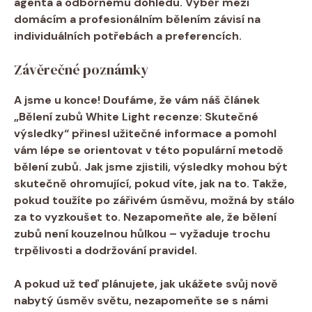
agenta a odbornému dohledu. Výběr ​mezi
domácím a profesionálním bělením závisí na
individuálních potřebách a preferencích.
Závěrečné poznámky
A jsme u konce! Doufáme, že vám náš článek
⁣„Bělení ⁤zubů‌ White Light recenze: Skutečné
výsledky“ přinesl ⁢užitečné ⁢informace⁣ a pomohl
vám lépe⁤ se orientovat v této populární metodě
bělení zubů.⁤ Jak jsme ‍zjistili, výsledky ​mohou být
skutečně ohromující, pokud víte, jak na to. Takže,
⁣pokud toužíte‍ po zářivém úsměvu, ⁢možná by stálo
za to⁤ vyzkoušet to. Nezapomeňte ale, ⁣že bělení
⁢zubů není kouzelnou hůlkou – vyžaduje trochu⁢
trpělivosti ‍a dodržování pravidel.
A pokud už teď plánujete, jak ukážete svůj nově
nabytý úsměv světu, ⁣nezapomeňte se s námi