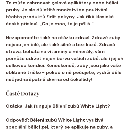
To⁤ může zahrnovat gelové aplikátory nebo bělící
pruhy. Je ale důležité množství se používání
těchto produktů řídit pokyny. Jak ⁤říká klasické
české přísloví: „Co je moc, to je příliš.“
Nezapomeňte také na otázku zdraví. Zdravé⁢ zuby
nejsou​ jen bílé, ale také silné ​a bez kazů. Zdravá
strava, bohatá na vitamíny a minerály, vám
pomůže ‍udržet‍ nejen barvu vašich zubů, ale i jejich
celkovou kondici. Koneckonců, zuby jsou jako vaše
oblíbené⁣ tričko ​- pokud o ně pečujete, vydrží déle
než jedna špatná​ skvrna od čokolády!
Časté Dotazy
Otázka: Jak ⁤funguje Bělení zubů White Light?
Odpověď: Bělení zubů ‍White⁢ Light využívá
speciální bělící gel, který se aplikuje na zuby,⁤ a