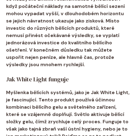
když počáteční náklady na samotné bělící sezení
mohou vypadat vyšší,⁣ v dlouhodobém horizontu
se jejich návratnost ukazuje⁢ jako ⁣zisková. Místo⁢
investic do různých bělících produktů, které
nemusí přinést očekávané výsledky, se vyplatí
jednorázová ​investice do⁤ kvalitního bělícího
ošetření.⁤ V konečném důsledku tak můžete
uspořit nejen peníze,​ ale hlavně čas, protože
výsledky ⁢jsou mnohem rychlejší.
Jak White​ Light funguje
Myšlenka bělících systémů,​ jako je
Jak White Light
,‌
je fascinující. Tento produkt ⁣používá⁣
účinnou
kombinaci
bělícího gelu a světelného zařízení,
které se vzájemně doplňují. Světlo aktivuje bělící
složky gelu, čímž ⁤zrychluje celý proces. Funguje to
však jako tajná zbraň vaší ústní ⁤hygieny, ⁢nebo je ​to