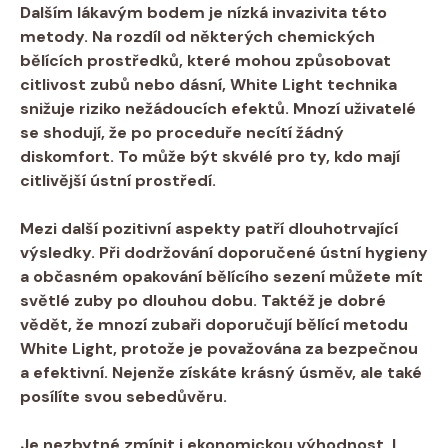
Dalším ⁢lákavým bodem je
nízká invazivita
této
metody. Na rozdíl od některých chemických
bělících prostředků, které mohou způsobovat
citlivost zubů nebo ⁣dásní, White Light technika
snižuje riziko nežádoucích efektů. Mnozí uživatelé
‍se shodují, že‌ po​ proceduře necítí žádný
diskomfort. To může být skvélé pro ty, kdo mají⁢
citlivější ústní prostředí.
Mezi další​ pozitivní ‍aspekty patří
dlouhotrvající
výsledky
. Při dodržování doporučené ústní hygieny
​a občasném opakování bělícího sezení můžete mít
světlé zuby po dlouhou dobu. ‌Taktéž je dobré
vědět, že mnozí zubaři doporučují bělící metodu
White Light, protože⁤ je považována za bezpečnou
a efektivní. Nejenže‍ získáte krásný úsměv, ale také ​
posílíte svou sebedůvěru.
Je nezbytné zmínit i​
ekonomickou výhodnost
. I