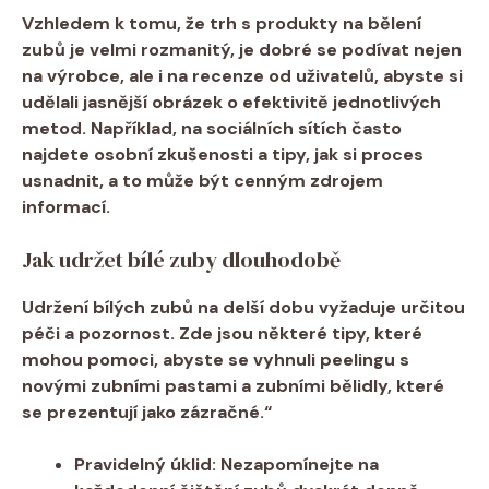
Vzhledem k tomu, ⁤že ⁤trh s produkty na bělení
zubů je ⁣velmi rozmanitý, je ⁢dobré se podívat nejen
na výrobce, ale i na‍ recenze od uživatelů,​ abyste si‌
udělali jasnější obrázek o⁢ efektivitě​ jednotlivých
metod. ⁤Například, na sociálních sítích‌ často
najdete osobní zkušenosti a tipy, jak si proces
usnadnit, a ‍to může být cenným zdrojem
informací.
Jak udržet bílé zuby ‌dlouhodobě
Udržení bílých zubů​ na delší​ dobu ​vyžaduje určitou
péči ​a pozornost. Zde jsou některé tipy, které‌
mohou⁤ pomoci, abyste se vyhnuli‍ peelingu‌ s
novými zubními ⁣pastami a zubními bělidly,⁣ které
se prezentují jako zázračné.“
Pravidelný úklid:
Nezapomínejte na