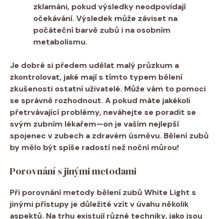
zklamáni, pokud⁣ výsledky neodpovídají
očekávání. Výsledek může záviset na
počáteční barvě ⁣zubů i na osobním
metabolismu.
Je dobré si předem udělat malý průzkum ‍a ​
zkontrolovat, jaké mají s tímto typem bělení
zkušenosti ostatní uživatelé. Může ⁣vám to pomoci
se správně rozhodnout. A pokud⁤ máte jakékoli
přetrvávající ⁢problémy, neváhejte​ se poradit se‍
svým zubním lékařem—on‌ je vaším nejlepší
spojenec v zubech a ​zdravém úsměvu. Bělení ​zubů
by ‌mělo být ⁣spíše radostí než noční můrou!
Porovnání s jinými metodami
Při ​porovnání metody bělení zubů White Light s‍
jinými přístupy je důležité vzít‌ v‍ úvahu několik
aspektů. Na trhu existují různé techniky, jako jsou