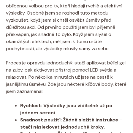
oblíbenou volbou pro ‍ty, kteří hledají rychlé a efektivní
výsledky. Osobně jsem ​se rozhodl tuto metodu
vyzkoušet, když⁤ jsem si chtěl osvěžit úsměv před
důležitou akcí. Od‌ prvního použití jsem byl ​příjemně
překvapen, jak snadné to ⁤bylo. Když jsem slyšel o
okamžitých efektech,⁢ měl jsem k ​tomu ‍určité
pochybnosti, ‍ale výsledky mluvily ‌samy za sebe.
Proces je opravdu jednoduchý: stačí aplikovat bělící⁢ gel
na zuby, pak⁣ aktivovat přístroj pomocí LED světla a
relaxovat. Po několika ⁢minutách⁢ už jste na cestě k
jasnějšímu úsměvu. Zde jsou některé klíčové body, které
jsem zaznamenal:
Rychlost:
Výsledky jsou viditelné už ​po
jednom sezení.
Snadnost použití:
Žádné složité instrukce –
stačí následovat jednoduché ⁣kroky.