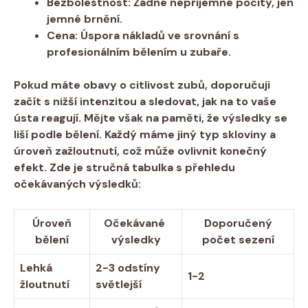
Bezbolestnost:
Žádné nepříjemné pocity, jen
jemné brnění.
Cena:
Úspora nákladů ve srovnání ‌s
profesionálním bělením u zubaře.
Pokud máte obavy o citlivost zubů, doporučuji⁤
začít s nižší intenzitou a sledovat, jak na to vaše‍
ústa reagují. Mějte však na ⁤paměti, že výsledky ‍se
liší podle bělení. Každý‌ máme jiný typ skloviny a
úroveň ‍zažloutnutí, což‍ může ovlivnit konečný
efekt. Zde je stručná tabulka s přehledu
očekávaných výsledků:
Úroveň⁤
Očekávané ​
Doporučený
bělení
výsledky
počet sezení
Lehká
2-3 odstíny
1-2
⁢žloutnutí
světlejší