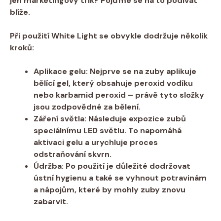
jen​ marketingový trik? Pojďme se na to podívat
⁤blíže.
Při použití White Light se obvykle dodržuje několik
kroků:
Aplikace gelu
: Nejprve se na zuby aplikuje
bělící gel, který obsahuje ⁤peroxid vodíku
nebo karbamid ‌peroxid – právě tyto složky⁤
jsou zodpovědné za bělení.
Záření světla
: Následuje expozice ‌zubů
speciálnímu LED ⁢světlu. To napomáhá
aktivaci gelu a⁤ urychluje proces
odstraňování‍ skvrn.
Údržba
: Po použití ‌je důležité dodržovat
ústní hygienu a také se vyhnout potravinám
a nápojům, které by‌ mohly zuby znovu
zabarvit.