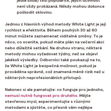
jedlá⁣ soda) těší popularitě, jejich účinnost
není vždy ‌prokázaná. Někdy mohou ⁣dokonce⁤
poškodit sklovinu.
Jednou z ⁣hlavních výhod metody⁢ White​ Light je její
rychlost a ‌efektivita. Během pouhých 30 až 60‍
minut můžete zaznamenat viditelné změny. To⁣ je
‍něco, co oceníte, pokud máte plán⁣ na večerní akci
nebo důležité setkání. Na druhou stranu, ⁢některé
metody mohou vyžadovat týdny, než se objeví
jakékoli výsledky. Odborníci také poukazují na ⁢to,
že⁢ White Light je bezpečná možnost, pokud je
prováděna ⁣správně, což znamená méně⁣ rizik než u
některých neprofesionálních přístupů.
Nakonec si ale‍ pamatujte: co funguje pro jednoho,
nemusí nutně fungovat pro druhého
. Mějte
otevřenou mysl, experimentujte s různými
metodami a zjistěte, co přesně vám nejlépe