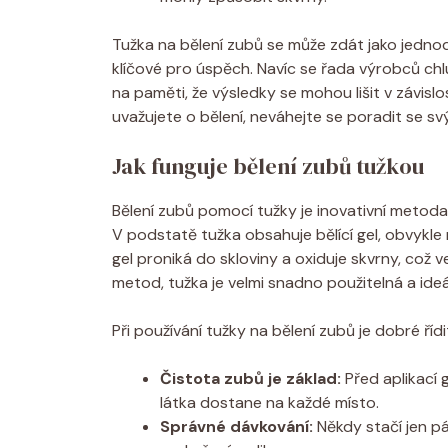
Tužka na bělení zubů se může zdát jako jedno
klíčové pro úspěch. Navíc se řada výrobců chlu
na paměti, že výsledky se mohou lišit v závislo
uvažujete o bělení, neváhejte se poradit se s
Jak funguje bělení zubů tužkou
Bělení zubů pomocí tužky je inovativní metoda,
V podstatě tužka obsahuje bělící gel, obvykle 
gel proniká do skloviny a oxiduje skvrny, což v
metod, tužka je velmi snadno použitelná a ideá
Při používání tužky na bělení zubů je dobré řídi
Čistota zubů je základ:
Před aplikací g
látka dostane na každé místo.
Správné dávkování:
Někdy stačí jen pá