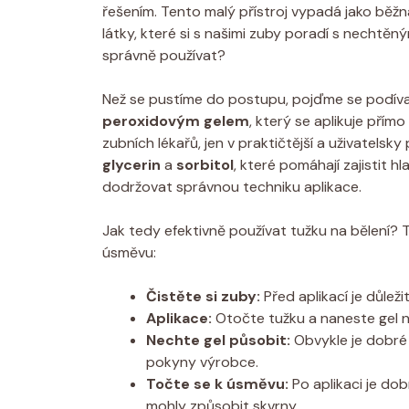
řešením. Tento malý přístroj vypadá jako běžná
látky, které si s našimi zuby poradí s nechtěným
správně používat?
Než se pustíme do postupu, pojďme se podívat
peroxidovým gelem
, který se aplikuje přímo
zubních lékařů, jen v praktičtější a uživatelsky 
glycerin
a
sorbitol
, které pomáhají zajistit h
dodržovat správnou techniku aplikace.
Jak tedy efektivně používat tužku na bělení? T
úsměvu:
Čistěte si zuby:
Před aplikací je důleži
Aplikace:
Otočte tužku a naneste gel na
Nechte gel působit:
Obvykle je dobré
pokyny výrobce.
Točte se k úsměvu:
Po aplikaci je do
mohly způsobit skvrny.