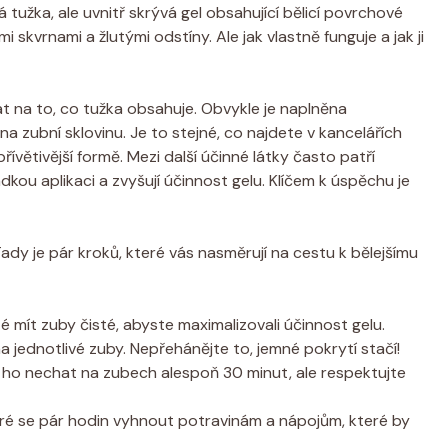
 tužka, ale uvnitř skrývá gel obsahující bělicí povrchové
i skvrnami a žlutými odstíny. Ale jak vlastně funguje a jak ji
 na to, co tužka obsahuje. Obvykle je naplněna
 na zubní sklovinu. Je to stejné, co najdete v kancelářích
přívětivější formě. Mezi další účinné látky často patří
ladkou aplikaci a zvyšují účinnost gelu. Klíčem k úspěchu je
ady je pár kroků, které vás nasměrují na cestu k bělejšímu
té mít zuby čisté, abyste maximalizovali účinnost gelu.
 jednotlivé zuby. Nepřehánějte to, jemné pokrytí stačí!
 ho nechat na zubech alespoň 30 minut, ale respektujte
bré se pár hodin vyhnout potravinám a nápojům, které by