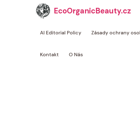
Přeskočit
EcoOrganicBeauty.cz
na
obsah
AI Editorial Policy
Zásady ochrany oso
Kontakt
O Nás