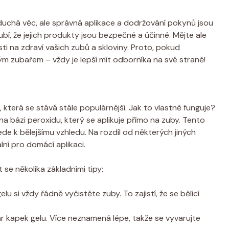
duchá věc, ale správná aplikace a dodržování pokynů jsou
bí, že jejich produkty jsou bezpečné a účinné. Mějte ale
sti na zdraví vašich zubů a skloviny. Proto, pokud
vým zubařem – vždy je lepší mít odborníka na své straně!
 která se stává stále populárnější. Jak to vlastně funguje?
na bázi peroxidu, který se aplikuje přímo na zuby. Tento
ede k bělejšímu vzhledu. Na rozdíl od některých jiných
lní pro domácí aplikaci.
t se několika základními tipy:
elu si vždy řádně vyčistěte zuby. To zajistí, že se bělící
r kapek gelu. Více neznamená lépe, takže se vyvarujte