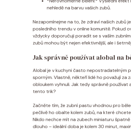
*Nerovnoměrné bělení:* Výslední efekt
nehledě na barvu vašich zubů.
Nezapomínejme na to, že zdraví našich zubů je
posledního trendu v online komunitě. Pokud 
vždycky doporučuji poradit se s vaším zubním 
zubů mohou být nejen efektivnější, ale i šetrněj
Jak správně používat alobal na b
Alobal je v kuchyni často nepostradatelným po
sporným. Vlastně, někteří lidé ho považují za 
obloukem vyhnuli. Jak tedy správně používat 
tento trik?
Začněte tím, že zubní pastu vhodnou pro běle
pečlivě ho obalte kolem zubů, na které chcete p
Nikdo nechce mít na zubech miniaturu špatně za
dlouho – ideální doba je kolem 30 minut, maxi