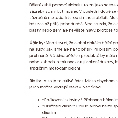
Bělení zubů pomocí alobalu, to zní jako scéna
zázraky zdály být možné. V poslední době se v
zázračná metoda, kterou si mnozí oblíbili. A
být zas až příliš jednoduchá. Sice se zdá, že 
pasty nebo gely, ale nevěšte hlavy, protože to
Účinky:
Mnozí tvrdí, že alobal dokáže bělící 
na zuby. Jak jsme ale na to přišli? Při bližším
přehnané. Většina bělících produktů by měla 
nebo zubech, a tak neexistují solidní důkazy, kt
tradičním metodám bělení.
Rizika:
A to je ta citlivá část. Místo abychom 
jejich možné vedlejší efekty. Například:
*Poškození skloviny:* Přehnané bělení m
*Dráždění dásní:* Pokud alobal nelze sp
dásním.