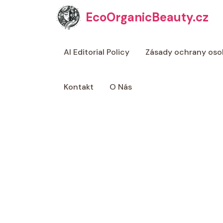
Přeskočit
EcoOrganicBeauty.cz
na
obsah
AI Editorial Policy
Zásady ochrany oso
Kontakt
O Nás