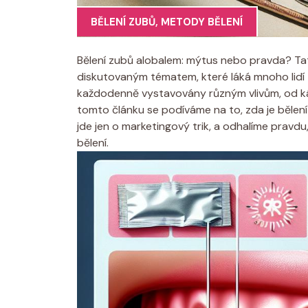
BĚLENÍ ZUBŮ
,
METODY BĚLENÍ
Bělení zubů alobalem: mýtus nebo pravda? Tat
diskutovaným tématem, které láká mnoho lidí 
každodenně vystavovány různým vlivům, od kávy 
tomto článku se podíváme na to, zda je bělen
jde jen o marketingový trik, a odhalíme prav
bělení.