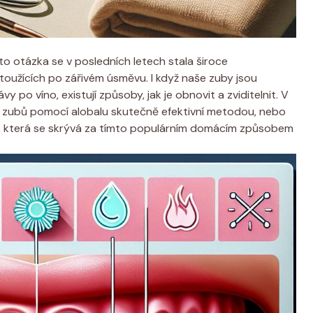
o otázka se v posledních letech stala široce
toužících po zářivém úsměvu. I když naše zuby jsou
po víno, existují způsoby, jak je obnovit a zviditelnit. V
í zubů pomocí alobalu skutečně efektivní metodou, nebo
du, která se skrývá za tímto populárním domácím způsobem