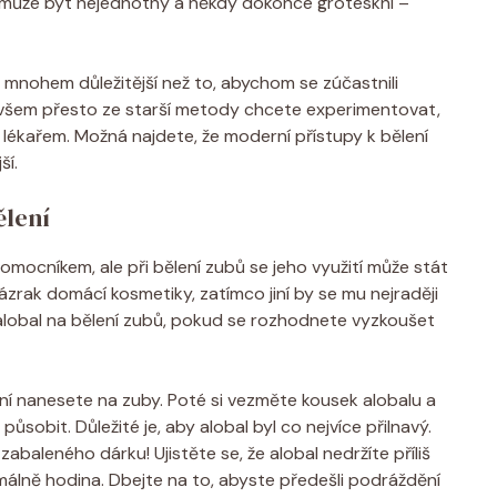
 může být nejednotný a někdy dokonce groteskní –
 mnohem důležitější než to, abychom se zúčastnili
ovšem přesto ze starší metody chcete experimentovat,
lékařem. Možná najdete, že moderní přístupy k bělení
ší.
ělení
mocníkem, ale při bělení zubů se jeho využití může stát
zázrak domácí kosmetiky, zatímco jiní by se mu nejraději
alobal na bělení zubů, pokud se rozhodnete vyzkoušet
ní nanesete na zuby. Poté si vezměte kousek alobalu a
ůsobit. Důležité je, aby alobal byl co nejvíce přilnavý.
baleného dárku! Ujistěte se, že alobal nedržíte příliš
málně hodina. Dbejte na to, abyste předešli podráždění