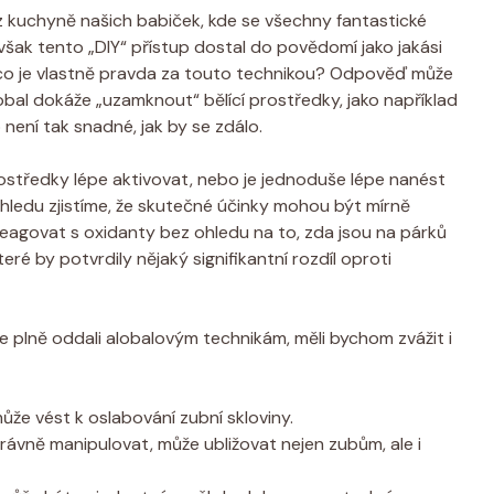
 z kuchyně našich babiček, kde se všechny fantastické
šak tento „DIY“ přístup dostal do povědomí jako jakási
le co je vlastně pravda za touto technikou? Odpověď může
alobal dokáže „uzamknout“ bělící prostředky, jako například
 není tak snadné, jak by se zdálo.
prostředky lépe aktivovat, nebo je jednoduše lépe nanést
 pohledu zjistíme, že skutečné účinky mohou být mírně
reagovat s oxidanty bez ohledu na to, zda jsou na párků
eré by potvrdily nějaký signifikantní rozdíl oproti
se plně oddali alobalovým technikám, měli bychom zvážit i
ůže vést k oslabování zubní skloviny.
rávně manipulovat, může ubližovat nejen zubům, ale i