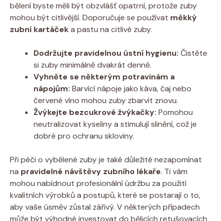
bělení byste měli být obzvlášť opatrní, protože zuby
mohou být citlivější. Doporučuje se používat
měkký
zubní kartáček
a pastu na citlivé zuby.
Dodržujte pravidelnou ústní hygienu:
Čistěte
si zuby minimálně dvakrát denně.
Vyhněte se některým potravinám a
nápojům:
Barvící nápoje jako káva, čaj nebo
červené víno mohou zuby zbarvit znovu.
Žvýkejte bezcukrové žvýkačky:
Pomohou
neutralizovat kyseliny a stimulují slinění, což je
dobré pro ochranu skloviny.
Při péči o vybělené zuby je také důležité nezapomínat
na
pravidelné návštěvy zubního lékaře
. Ti vám
mohou nabídnout profesionální údržbu za použití
kvalitních výrobků a postupů, které se postarají o to,
aby vaše úsměv zůstal zářivý. V některých případech
může být výhodné investovat do bělicích retušovacích