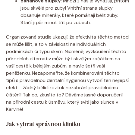
Banánové slupky
: Mnozí z nás je vyhazují, přitom
jsou skvělé pro zuby! Vnitřní strana slupky
obsahuje minerály, které pomáhají bělit zuby.
Stačí ji pár minut třít po zubech.
Organizované studie ukazují, že efektivita těchto metod
se může lišit, a to v závislosti na individuálních
podmínkách či typu skvrn. Nicméně, vyzkoušení těchto
přírodních alternativ může být skvělým začátkem na
vaší cestě k bělejším zubům, a navíc šetří vaši
peněženku. Nezapomeňte, že kombinerování těchto
tipů s pravidelnou dentální hygienou vytvoří ten nejlepší
efekt – žádný bělicí roztok nezabrání pravidelnému
čištění! Tak co, zkusíte to? Dáváme jasné doporučení
na přírodní cestu k úsměvu, který svítí jako slunce v
Karviné!
Jak vybrat správnou kliniku