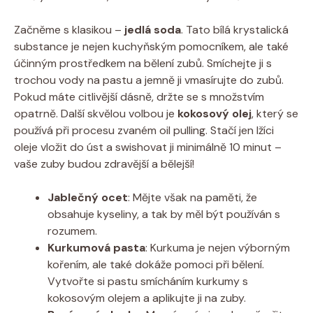
Začněme s klasikou –
jedlá soda
. Tato bílá krystalická
substance je nejen kuchyňským pomocníkem, ale také
účinným prostředkem na bělení zubů. Smíchejte ji s
trochou vody na pastu a jemně ji vmasírujte do zubů.
Pokud máte citlivější dásně, držte se s množstvím
opatrně. Další skvělou volbou je
kokosový olej
, který se
používá při procesu zvaném oil pulling. Stačí jen lžíci
oleje vložit do úst a swishovat ji minimálně 10 minut –
vaše zuby budou zdravější a bělejší!
Jablečný ocet
: Mějte však na paměti, že
obsahuje kyseliny, a tak by měl být používán s
rozumem.
Kurkumová pasta
: Kurkuma je nejen výborným
kořením, ale také dokáže pomoci při bělení.
Vytvořte si pastu smícháním kurkumy s
kokosovým olejem a aplikujte ji na zuby.