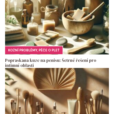
KOŽNÍ PROBLÉMY
,
PÉČE O PLEŤ
Popraskana kuze na penisu: Šetrné řešení pro
intimní oblasti