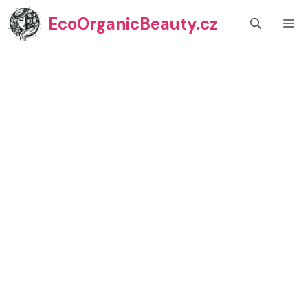
Přeskočit
EcoOrganicBeauty.cz
M
na
obsah