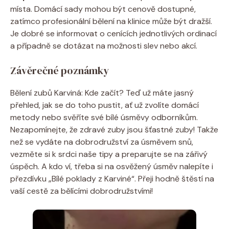
místa. Domácí sady mohou být cenově dostupné,
zatímco profesionální bělení na klinice může být dražší.
Je dobré se informovat o cenících jednotlivých ordinací
a případně se dotázat na možnosti slev nebo akcí.
Závěrečné poznámky
Bělení zubů Karviná: Kde začít? Teď už máte jasný
přehled, jak se do toho pustit, ať už zvolíte domácí
metody nebo svěříte své bílé úsměvy odborníkům.
Nezapomínejte, že zdravé zuby jsou šťastné zuby! Takže
než se vydáte na dobrodružství za úsměvem snů,
vezměte si k srdci naše tipy a preparujte se na zářivý
úspěch. A kdo ví, třeba si na osvěžený úsměv nalepíte i
přezdívku „Bílé poklady z Karviné“. Přeji hodně štěstí na
vaší cestě za bělícími dobrodružstvími!