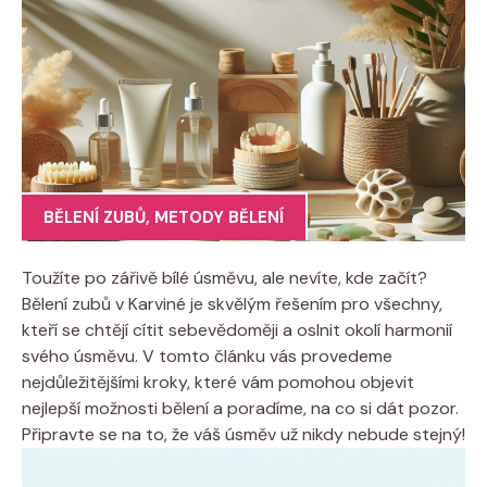
BĚLENÍ ZUBŮ
,
METODY BĚLENÍ
Toužíte po zářivě bílé úsměvu, ale nevíte, kde začít?
Bělení zubů v Karviné je skvělým řešením pro všechny,
kteří se chtějí cítit sebevědoměji a oslnit okolí harmonií
svého úsměvu. V tomto článku vás provedeme
nejdůležitějšími kroky, které vám pomohou objevit
nejlepší možnosti bělení a poradíme, na co si dát pozor.
Připravte se na to, že váš úsměv už nikdy nebude stejný!