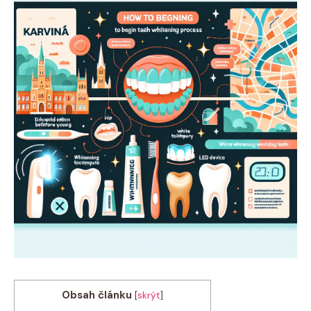
Obsah článku
[
skrýt
]