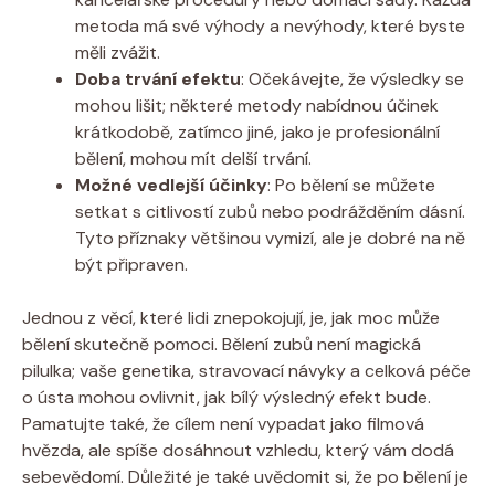
metoda má své výhody a nevýhody, které byste
měli zvážit.
Doba trvání efektu
: Očekávejte, že výsledky se
mohou lišit; některé metody nabídnou účinek
krátkodobě, zatímco jiné, jako je profesionální
bělení, mohou mít delší trvání.
Možné vedlejší účinky
: Po bělení se můžete
setkat s citlivostí zubů nebo podrážděním dásní.
Tyto příznaky většinou vymizí, ale je dobré na ně
být připraven.
Jednou z věcí, které lidi znepokojují, je, jak moc může
bělení skutečně pomoci. Bělení zubů není magická
pilulka; vaše genetika, stravovací návyky a celková péče
o ústa mohou ovlivnit, jak bílý výsledný efekt bude.
Pamatujte také, že cílem není vypadat jako filmová
hvězda, ale spíše dosáhnout vzhledu, který vám dodá
sebevědomí. Důležité je také uvědomit si, že po bělení je