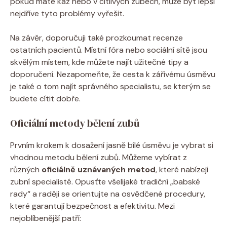
pokud máte kaz nebo v citlivých zubech, může být lepší
nejdříve tyto problémy vyřešit.
Na závěr, doporučuji také prozkoumat recenze
ostatních pacientů. Místní fóra nebo sociální sítě jsou
skvělým místem, kde můžete najít užitečné tipy a
doporučení. Nezapomeňte, že cesta k zářivému úsměvu
je také o tom najít správného specialistu, se kterým se
budete cítit dobře.
Oficiální metody bělení zubů
Prvním krokem k dosažení jasně bílé úsměvu je vybrat si
vhodnou metodu bělení zubů. Můžeme vybírat z
různých
oficiálně uznávaných metod
, které nabízejí
zubní specialisté. Opusťte všelijaké tradiční „babské
rady“ a raději se orientujte na osvědčené procedury,
které garantují bezpečnost a efektivitu. Mezi
nejoblíbenější patří: