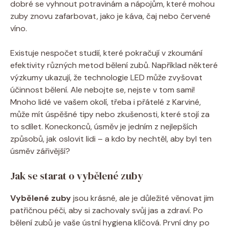
dobré se vyhnout potravinám a nápojům, které mohou
zuby znovu zafarbovat, jako je káva, čaj nebo červené
víno.
Existuje nespočet studií, které pokračují v zkoumání
efektivity různých metod bělení zubů. Například některé
výzkumy ukazují, že technologie LED může zvyšovat
účinnost bělení. Ale nebojte se, nejste v tom sami!
Mnoho lidé ve vašem okolí, třeba i přátelé z Karviné,
může mít úspěšné tipy nebo zkušenosti, které stojí za
to sdílet. Koneckonců, úsměv je jedním z nejlepších
způsobů, jak oslovit lidi – a kdo by nechtěl, aby byl ten
úsměv zářivější?
Jak se starat o vybělené zuby
Vybělené zuby
jsou krásné, ale je důležité věnovat jim
patřičnou péči, aby si zachovaly svůj jas a zdraví. Po
bělení zubů je vaše ústní hygiena klíčová. První dny po