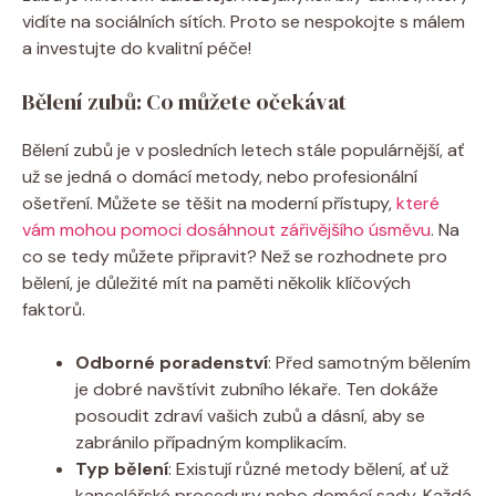
vidíte na sociálních sítích. Proto se nespokojte s málem
a investujte do kvalitní péče!
Bělení zubů: Co můžete očekávat
Bělení zubů je v posledních letech stále populárnější, ať
už se jedná o domácí metody, nebo profesionální
ošetření. Můžete se těšit na moderní přístupy,
které
vám mohou pomoci dosáhnout zářivějšího úsměvu
. Na
co se tedy můžete připravit? Než se rozhodnete pro
bělení, je důležité mít na paměti několik klíčových
faktorů.
Odborné poradenství
: Před samotným bělením
je dobré navštívit zubního lékaře. Ten dokáže
posoudit zdraví vašich zubů a dásní, aby se
zabránilo případným komplikacím.
Typ bělení
: Existují různé metody bělení, ať už
kancelářské procedury nebo domácí sady. Každá