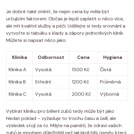
Je dobré také zmínit, že nejen cena by měla být
určujícím faktorem. Občas je lepší zaplatit o něco více,
ale mít kvalitní služby a péči. Udělejte si tedy srovnání a
vytvořte si tabulku s klady a zápory jednotlivých klinik.
Můžete si napsat něco jako:
Klinika
Odbornost
Cena
Hygiena
Klinika A
Vysoká
1500 Kč
Čistá
Klinika B
Střední
1200 Kč
Průměrná
Klinika C
Vysoká
2000 Kč
Výborná
Vybírat kliniku pro bělení zubů tedy může být jako
hledat poklad – vyžaduje to trochu času a úsilí, ale
výsledek stojí za to. Mějte na paměti, že zdraví vašich
zubů je mnohem důležitější než jakýkoli bílý úsměv, který