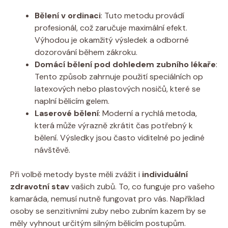
Bělení v ordinaci
: Tuto metodu provádí
profesionál, což zaručuje maximální efekt.
Výhodou je okamžitý výsledek a odborné
dozorování během zákroku.
Domácí bělení pod dohledem zubního lékaře
:
Tento způsob zahrnuje použití speciálních op
latexových nebo plastových nosičů, které se
naplní bělicím gelem.
Laserové bělení
: Moderní a rychlá metoda,
která může výrazně zkrátit čas potřebný k
bělení. Výsledky jsou často viditelné po jediné
návštěvě.
Při volbě metody byste měli zvážit i
individuální
zdravotní stav
vašich zubů. To, co funguje pro vašeho
kamaráda, nemusí nutně fungovat pro vás. Například
osoby se senzitivními zuby nebo zubním kazem by se
měly vyhnout určitým silným bělicím postupům.