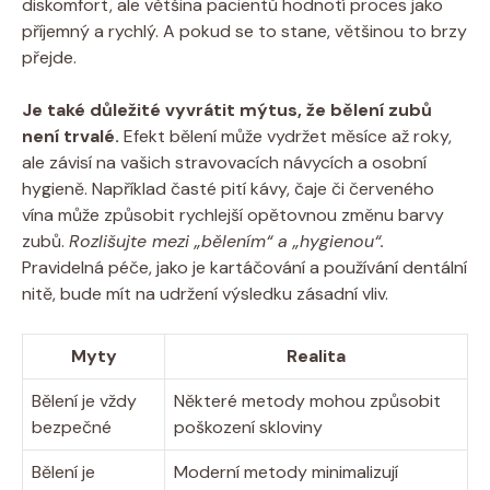
diskomfort, ale většina pacientů hodnotí proces jako
příjemný a rychlý. A pokud se to stane, většinou to brzy
přejde.
Je také důležité vyvrátit mýtus, že bělení zubů
není trvalé.
Efekt bělení může vydržet měsíce až roky,
ale závisí na vašich stravovacích návycích a osobní
hygieně. Například časté pití kávy, čaje či červeného
vína může způsobit rychlejší opětovnou změnu barvy
zubů.
Rozlišujte mezi „bělením“ a „hygienou“.
Pravidelná péče, jako je kartáčování a používání dentální
nitě, bude mít na udržení výsledku zásadní vliv.
Myty
Realita
Bělení je vždy
Některé metody mohou způsobit
bezpečné
poškození skloviny
Bělení je
Moderní metody minimalizují