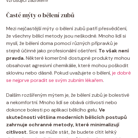
vzrušující zážitkem!
Časté mýty o bělení zubů
Mezi nejčastější mýty o bělení zubů patří přesvědčení,
že všechny bělicí metody jsou neškodné. Mnoho lidí si
myslí, že bělení doma pomocí různých přípravků je
stejně účinné jako profesionální ošetření.
To však není
pravda.
Některé komerčně dostupné produkty mohou
obsahovat agresivní chemikálie, které mohou poškodit
sklovinu nebo dásně. Pokud uvažujete o bělení,
je dobré
se nejprve poradit se svým zubním lékařem
.
Dalším rozšířeným mýtem je, že bělení zubů je bolestivé
a nekomfortní. Mnoho lidí se obává citlivosti nebo
dokonce bolesti po aplikaci bělicího gelu.
Ve
skutečnosti většina moderních bělicích postupů
zahrnuje ochranné metody, které minimalizují
citlivost.
Sice se může stát, že budete cítit lehký