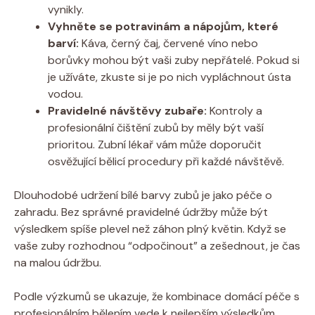
vynikly.
Vyhněte se potravinám a nápojům, které
barví:
Káva, černý čaj, červené víno nebo
borůvky mohou být vaši zuby nepřátelé. Pokud si
je užíváte, zkuste si je po nich vypláchnout ústa
vodou.
Pravidelné návštěvy zubaře:
Kontroly a
profesionální čištění zubů by měly být vaší
prioritou. Zubní lékař vám může doporučit
osvěžující bělicí procedury při každé návštěvě.
Dlouhodobé udržení bílé barvy zubů je jako péče o
zahradu. Bez správné pravidelné údržby může být
výsledkem spíše plevel než záhon plný květin. Když se
vaše zuby rozhodnou “odpočinout” a zešednout, je čas
na malou údržbu.
Podle výzkumů se ukazuje, že kombinace domácí péče s
profesionálním bělením vede k nejlepším výsledkům.