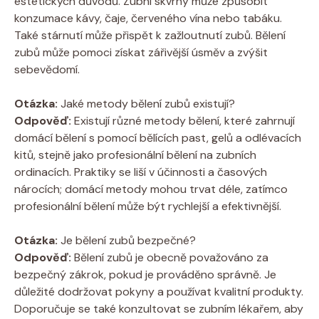
estetických důvodů. Zubní skvrny může způsobit
konzumace kávy, čaje, červeného vína nebo tabáku.
Také stárnutí může přispět k zažloutnutí zubů. Bělení
zubů může pomoci získat zářivější úsměv a zvýšit
sebevědomí.
Otázka:
Jaké metody bělení zubů existují?
Odpověď:
Existují různé metody bělení, které zahrnují
domácí bělení s pomocí bělících past, gelů a odlévacích
kitů, stejně jako profesionální bělení na zubních
ordinacích. Praktiky se liší v účinnosti a časových
nárocích; domácí metody mohou trvat déle, zatímco
profesionální bělení může být rychlejší a efektivnější.
Otázka:
Je bělení zubů bezpečné?
Odpověď:
Bělení zubů je obecně považováno za
bezpečný zákrok, pokud je prováděno správně. Je
důležité dodržovat pokyny a používat kvalitní produkty.
Doporučuje se také konzultovat se zubním lékařem, aby