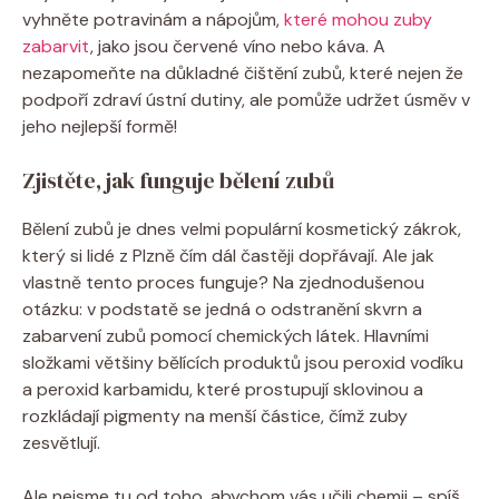
vyhněte potravinám a nápojům, ⁣
které mohou zuby
zabarvit
, jako jsou červené víno nebo ⁢káva. A
nezapomeňte na důkladné čištění zubů, které nejen že
podpoří zdraví ústní​ dutiny, ale pomůže udržet úsměv v
jeho nejlepší formě!
Zjistěte, jak funguje bělení zubů
Bělení zubů je⁣ dnes ‍velmi populární kosmetický‍ zákrok,
který si lidé ⁢z Plzně čím dál⁢ častěji dopřávají. Ale jak
vlastně tento‌ proces funguje? Na zjednodušenou
otázku: v podstatě se ⁢jedná o ⁤odstranění⁤ skvrn a
zabarvení ⁤zubů pomocí chemických látek. Hlavními
složkami ⁢většiny bělících produktů jsou peroxid vodíku
a peroxid karbamidu, které prostupují ⁣sklovinou ⁣a
rozkládají pigmenty ⁤na ⁤menší ‍částice, čímž zuby
zesvětlují.
Ale nejsme tu od toho, abychom ‍vás učili chemii –⁢ spíš