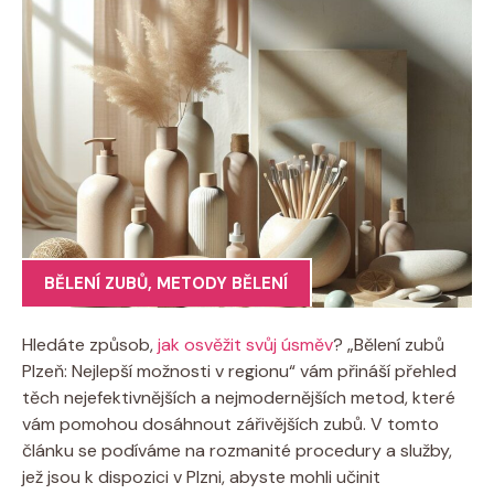
BĚLENÍ ZUBŮ
,
METODY BĚLENÍ
Hledáte způsob,
jak osvěžit svůj úsměv
? „Bělení zubů
Plzeň:‍ Nejlepší ‌možnosti v regionu“ vám přináší ​přehled
těch nejefektivnějších ⁤a ⁣nejmodernějších metod, které
vám pomohou dosáhnout zářivějších zubů. ⁢V tomto
článku se podíváme na rozmanité procedury a služby,
⁢jež jsou k dispozici v Plzni, abyste mohli​ učinit