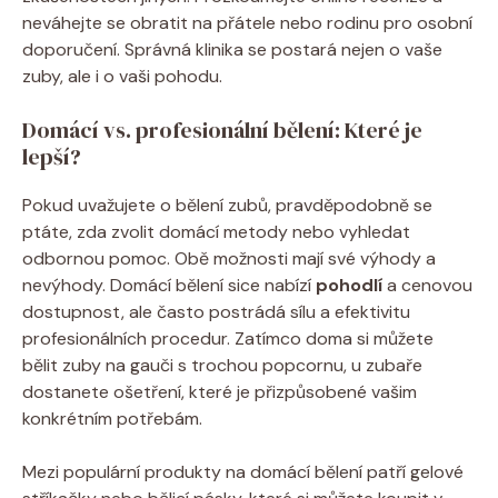
‌neváhejte se ‌obratit na přátele ⁢nebo rodinu pro osobní
doporučení. ⁤Správná klinika se postará nejen o vaše
zuby, ale i o vaši pohodu.
Domácí vs. profesionální bělení: Které​ je
lepší?
Pokud uvažujete o bělení zubů, pravděpodobně se
ptáte, zda ‌zvolit domácí metody nebo ⁤vyhledat
odbornou pomoc. Obě možnosti ⁢mají své výhody a
nevýhody. Domácí bělení sice ⁣nabízí
pohodlí
a cenovou
dostupnost, ⁣ale často⁢ postrádá sílu a⁢ efektivitu
‍profesionálních procedur. Zatímco doma si⁢ můžete⁢
bělit ⁢zuby na gauči s trochou popcornu, u zubaře
dostanete ošetření, které⁢ je ⁢přizpůsobené⁢ vašim
konkrétním potřebám.
Mezi populární produkty⁤ na domácí bělení patří gelové