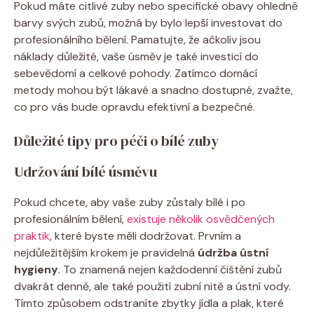
Pokud máte ​citlivé zuby nebo specifické obavy ⁣ohledně⁣
barvy svých zubů, možná by bylo lepší investovat do​
profesionálního bělení. Pamatujte,⁢ že ⁤ačkoliv jsou⁣
náklady​ důležité, ⁤vaše úsměv je také investicí do
⁣sebevědomí a celkové pohody. Zatímco domácí‌
metody mohou být lákavé a snadno dostupné, zvažte,
co pro vás bude opravdu efektivní a ‌bezpečné.
Důležité tipy pro péči o bílé zuby
Udržování bílé úsměvu
Pokud chcete, aby vaše zuby zůstaly bílé i po
⁤profesionálním bělení,
existuje několik osvědčených
praktik
,⁣ které byste měli‍ dodržovat. ‌Prvním‍ a
nejdůležitějším ⁢krokem⁤ je pravidelná
údržba ústní
hygieny
. To znamená nejen každodenní čištění‍ zubů⁣
dvakrát denně, ale také ⁣použití⁣ zubní‍ nitě a ústní vody.
Tímto způsobem odstraníte zbytky jídla a plak, které