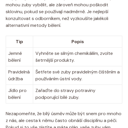
mohou zuby ‌vybělit,⁣ ale zároveň mohou poškodit
sklovinu, pokud ⁤se používají nadměrně. Je nejlepší
konzultovat ⁣s odborníkem, než vyzkoušíte jakékoli
alternativní metody⁤ bělení.
Tip
Popis
Jemné⁤
Vyhněte se silným chemikáliím,⁣ zvolte
bělení
šetrnější produkty.
Pravidelná
Šetřete své zuby pravidelným čištěním a
údržba
používáním ústní vody.
Jídlo pro‌
Zařaďte⁤ do stravy potraviny
bělení
podporující bílé ⁢zuby.
Nezapomeňte, že bílý úsměv může být snem pro mnoho⁣
z nás, ale cesta k⁤ němu⁢ často obnáší disciplínu a ​péči.
Pokud ​si to vše ‌zjistíte a máte plán, vaše​ zuby vám