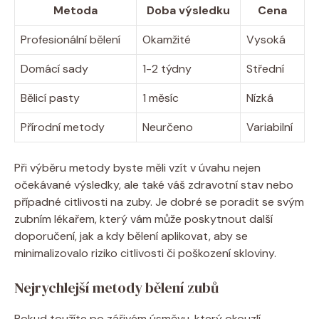
Metoda
Doba výsledku
Cena
Profesionální⁣ bělení
Okamžité
Vysoká
Domácí sady
1-2 týdny
Střední
Bělicí pasty
1 měsíc
Nízká
Přírodní ⁤metody
Neurčeno
Variabilní
Při výběru metody ⁤byste měli ‌vzít v úvahu nejen
očekávané výsledky, ale také váš zdravotní ‌stav nebo
případné ‌citlivosti na zuby. Je dobré ‍se poradit se svým
zubním lékařem, který vám může poskytnout další
doporučení, jak a kdy bělení aplikovat, aby⁣ se
minimalizovalo riziko​ citlivosti či poškození skloviny.
Nejrychlejší⁣ metody bělení zubů
Pokud toužíte po zářivém úsměvu, který okouzlí