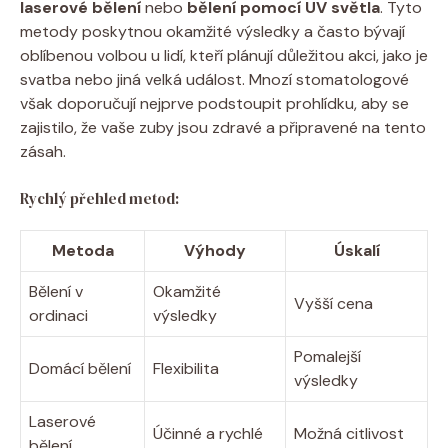
laserové bělení
nebo
bělení pomocí ⁢UV světla
.⁤ Tyto
metody poskytnou ‍okamžité výsledky a často bývají
oblíbenou volbou u lidí,​ kteří plánují důležitou akci, jako je
svatba nebo jiná velká ⁣událost.‍ Mnozí ⁣stomatologové
však doporučují nejprve podstoupit⁢ prohlídku, aby se
⁢zajistilo, ⁢že vaše zuby jsou zdravé a⁤ připravené⁤ na tento
zásah.
Rychlý přehled metod:
Metoda
Výhody
Úskalí
Bělení v
Okamžité
Vyšší cena
ordinaci
výsledky
Pomalejší
Domácí bělení
Flexibilita
výsledky
Laserové
Účinné a rychlé
Možná citlivost
bělení