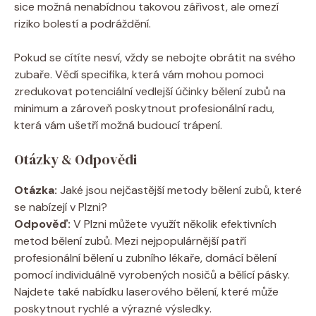
sice možná nenabídnou takovou zářivost, ⁣ale‌ omezí
riziko bolestí a⁢ podráždění.
Pokud se ⁢cítíte nesví, vždy⁣ se nebojte obrátit‍ na svého
zubaře. Vědí specifika,​ která vám ‍mohou pomoci
zredukovat potenciální ‍vedlejší účinky ⁣bělení zubů na
minimum a zároveň poskytnout profesionální​ radu,
která⁢ vám ⁤ušetří možná budoucí trápení.
Otázky & Odpovědi
Otázka:
Jaké jsou⁢ nejčastější metody bělení zubů,​ které
se nabízejí v Plzni?⁢
Odpověď:
V Plzni můžete využít několik ⁢efektivních
metod‍ bělení zubů. Mezi nejpopulárnější ​patří⁢
profesionální bělení u zubního lékaře, domácí bělení‍
pomocí individuálně vyrobených nosičů ​a bělící⁤ pásky.
⁤Najdete také nabídku laserového bělení, které může
poskytnout rychlé a výrazné ​výsledky.