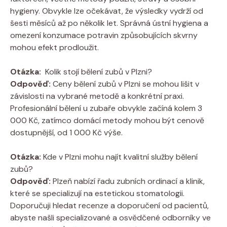
hygieny. Obvykle lze⁢ očekávat, ⁣že výsledky vydrží od
šesti⁣ měsíců ⁢až po⁢ několik let. Správná ústní hygiena a
omezení konzumace potravin způsobujících skvrny
⁣mohou efekt prodloužit.
Otázka:
‌ Kolik ⁤stojí bělení zubů v Plzni?
Odpověď:
Ceny bělení zubů v Plzni se‌ mohou ⁢lišit​ v
závislosti na vybrané metodě‍ a konkrétní praxi.
Profesionální ‌bělení u zubaře‌ obvykle ⁣začíná‍ kolem 3
000 Kč,‍ zatímco domácí metody mohou ⁤být cenově
dostupnější, od 1 000 Kč ‌výše.
Otázka:
‍Kde v Plzni mohu⁢ najít kvalitní služby bělení ​
zubů? ⁣⁤
Odpověď:
Plzeň nabízí ⁢řadu zubních‍ ordinací a klinik,
které se​ specializují⁣ na ⁣estetickou stomatologii.
Doporučuji hledat‌ recenze a⁣ doporučení od pacientů,
abyste⁤ našli specializované a osvědčené odborníky ve