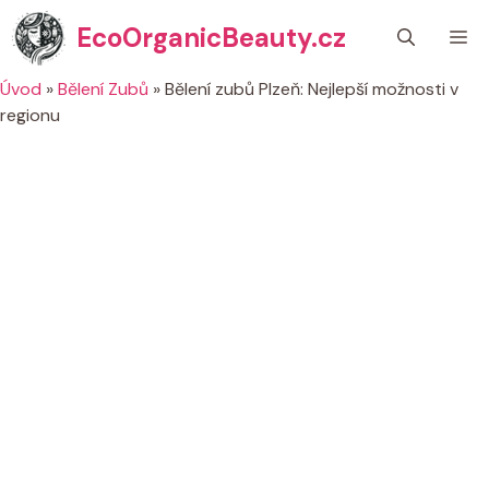
Přeskočit
EcoOrganicBeauty.cz
M
na
obsah
Úvod
»
Bělení Zubů
»
Bělení zubů Plzeň: Nejlepší možnosti v
regionu