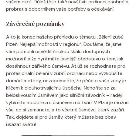
vašem okolí. Důležité je také‍ navštívit ordinaci osobně a
probrat ​s odborníkem vaše potřeby a očekávání.
Závěrečné poznámky
A‍ to je konec ‌našeho přehledu o tématu „Bělení ‌zubů
Plzeň: Nejlepší možnosti v regionu“. Doufáme, že jsme‍
vám pomohli osvětlit širokou škálu dostupných
možností a že nyní máte jasnější představu o ‌tom, jak
dosáhnout zářivého ⁣úsměvu.⁤ Ať už se rozhodnete pro
profesionální bělení ‌v zubní ‌ordinaci nebo⁣ vyzkoušíte
domácí metody,⁣ nezapomeňte, ‌že péče o ⁤vaše zuby je
klíčem k dlouhotrvajícímu úspěchu. Nehoňte ​se za
běloskvoucím úsměvem jako silniční⁣ závodník – raději
vybírejte moudře a s úsměvem na tváři! V Plzni je možné
vše, co si zamanete,⁣ a to ⁤včetně úsměvu, který ‌zazáří.
⁣Tak, ⁤dojděte si pro úsměv, který můžete bez obav
ukázat‍ světu!