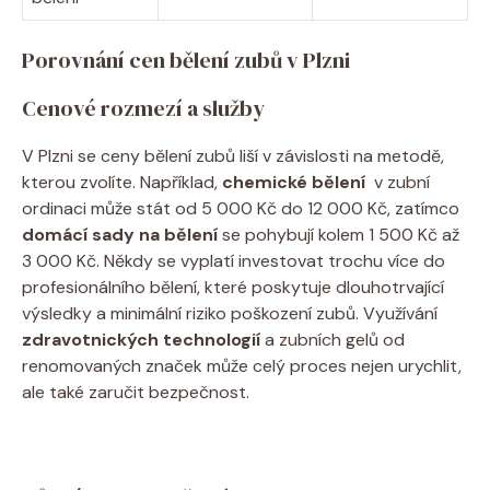
Porovnání cen bělení zubů v Plzni
Cenové rozmezí a služby
V‍ Plzni ‌se ceny bělení zubů liší v závislosti na ⁤metodě,
‌kterou zvolíte. Například,
chemické bělení
⁢ v zubní
ordinaci⁢ může‌ stát od 5 000 Kč do 12 000 Kč, zatímco​
domácí sady na bělení
se pohybují kolem 1‌ 500 Kč až
3 000 Kč. Někdy se vyplatí investovat​ trochu ‍více do
profesionálního bělení, které poskytuje dlouhotrvající ​
výsledky a minimální⁤ riziko poškození zubů.⁢ Využívání
zdravotnických technologií
a zubních gelů od
renomovaných značek​ může celý proces nejen urychlit,
ale také zaručit bezpečnost.