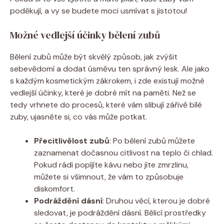
poděkují, a vy se budete moci usmívat‍ s jistotou!
Možné vedlejší účinky bělení ‌zubů
Bělení zubů může být skvělý způsob, jak zvýšit
sebevědomí a dodat úsměvu ten správný lesk.‍ Ale jako
s⁢ každým kosmetickým zákrokem, i zde existují možné
vedlejší účinky, které je⁣ dobré ‍mít ⁤na paměti. Než se
tedy ⁢vrhnete ⁣do procesů,⁢ které vám⁣ slibují zářivě bílé
zuby, ujasněte si, co vás ‍může potkat.
Přecitlivělost zubů
:⁣ Po​ bělení zubů můžete
zaznamenat dočasnou⁤ citlivost na teplo či chlad.
Pokud rádi ⁤popíjíte kávu nebo ⁢jíte‍ zmrzlinu,
můžete si všimnout, že vám to⁣ způsobuje
‍diskomfort.
Podráždění dásní
:⁤ Druhou věcí, kterou je dobré
sledovat, je podráždění dásní. Bělicí prostředky