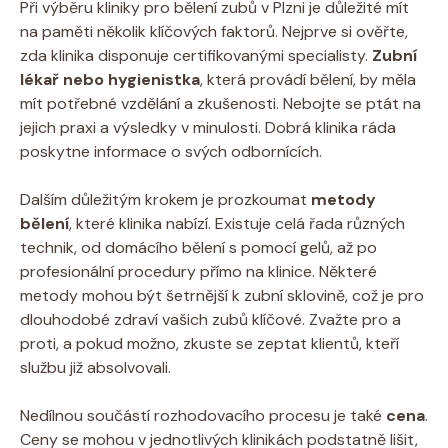
Při výběru⁣ kliniky ​pro bělení zubů v⁢ Plzni je důležité mít
na paměti několik klíčových faktorů. ‌Nejprve si⁤ ověřte,
zda klinika disponuje‍ certifikovanými ⁢specialisty.
Zubní
lékař nebo hygienistka
,‌ která ⁤provádí bělení, ⁢by měla
mít potřebné vzdělání⁤ a zkušenosti.​ Nebojte se ptát na
jejich praxi a výsledky⁤ v minulosti. Dobrá klinika ráda
poskytne informace o ⁢svých odbornících.
Dalším ⁤důležitým krokem ‍je ⁢prozkoumat
metody
bělení
, které klinika nabízí. Existuje ‌celá řada⁤ různých
technik, od domácího bělení s ⁢pomocí ⁤gelů, až po
profesionální procedury přímo ⁢na klinice. Některé
metody‌ mohou⁣ být šetrnější k zubní sklovině, což ‍je pro
dlouhodobé⁣ zdraví vašich zubů klíčové. Zvažte​ pro a
‍proti, a pokud možno, zkuste ​se zeptat klientů, kteří
službu ⁢již absolvovali.
Nedílnou součástí‌ rozhodovacího procesu ⁢je také
cena
.
Ceny se mohou v jednotlivých klinikách podstatně lišit,​