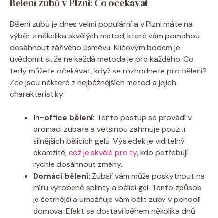
Bělení⁣ zubů v Plzni:‍ Co ​očekávat
Bělení zubů je dnes velmi‍ populární ​a v Plzni máte na
výběr ⁣z několika skvělých metod, které vám pomohou
dosáhnout ​zářivého ⁤úsměvu. Klíčovým ​bodem⁢ je
uvědomit si,​ že ne každá metoda je pro každého. Co
tedy ⁢můžete očekávat, ‌když se rozhodnete pro bělení?
Zde jsou některé z nejběžnějších metod a jejich
‍charakteristiky:
In-office bělení:
Tento postup‌ se provádí v
ordinaci zubaře a většinou ‍zahrnuje použití
silnějších bělících gelů. Výsledek je viditelný
okamžitě,
což je skvělé pro ty
, kdo potřebují
rychle dosáhnout změny.
Domácí bělení:
Zubař vám může‌ poskytnout na
míru vyrobené splinty a⁢ bělící gel.⁢ Tento způsob
je ‌šetrnější‌ a ​umožňuje vám⁤ bělit zuby v pohodlí
domova. Efekt se dostaví během několika dnů