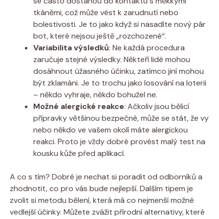
‍se často dostanou do kontaktu s měkkými⁤
tkáněmi, což může vést k zarudnutí nebo‍
bolestivosti. ⁣Je‌ to jako když si nasadíte nový‍ pár
bot, které nejsou ještě „rozchozené“.
Variabilita výsledků
: ⁤Ne ‌každá procedura
zaručuje stejné výsledky. Někteří lidé mohou
dosáhnout‍ úžasného ​účinku, zatímco jiní mohou
být zklamáni. ⁢Je to trochu jako ​losování na loterii
– někdo vyhraje, někdo bohužel ne.
Možné alergické reakce
: Ačkoliv jsou bělicí⁣
přípravky ⁢většinou bezpečné, může‍ se stát, ⁤že vy
nebo‍ někdo⁢ ve vašem okolí‌ máte alergickou‍
reakci. Proto je vždy dobré ⁤provést⁣ malý test na
kousku⁢ kůže před aplikací.
A co s tím? Dobré ⁢je nechat si poradit od‌ odborníků a
zhodnotit,‌ co⁣ pro vás bude ‍nejlepší. Dalším tipem ⁢je⁣
zvolit si metodu ⁤bělení,​ která ‍má co nejmenší ‌možné
vedlejší účinky. Můžete zvážit​ přírodní alternativy, které