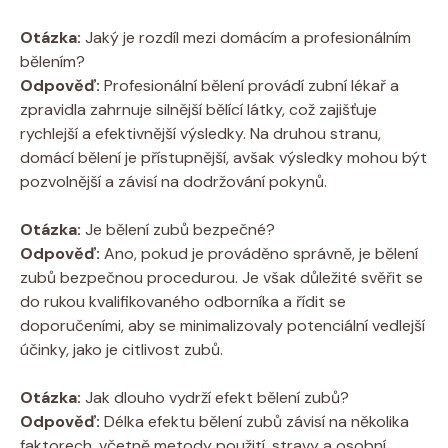
Otázka:
Jaký je ⁢rozdíl‍ mezi‌ domácím a profesionálním
‌bělením?
Odpověď:
Profesionální bělení provádí zubní lékař a
⁤zpravidla zahrnuje silnější bělící látky, což zajišťuje
rychlejší a‌ efektivnější výsledky. Na druhou stranu,
domácí bělení je přístupnější, avšak výsledky mohou být
⁣pozvolnější a závisí na dodržování pokynů.
Otázka:
Je bělení zubů bezpečné?
Odpověď:
Ano, pokud je prováděno správně, je bělení
zubů bezpečnou procedurou. Je⁤ však důležité⁤ svěřit ​se ​
do rukou kvalifikovaného odborníka a řídit se
doporučeními, ⁢aby se minimalizovaly potenciální⁤ vedlejší
účinky, jako je citlivost zubů.
Otázka:
Jak dlouho vydrží efekt bělení zubů? ⁢
Odpověď:
Délka ​efektu⁢ bělení zubů ‌závisí na několika ​
faktorech, včetně metody použití, stravy a osobní