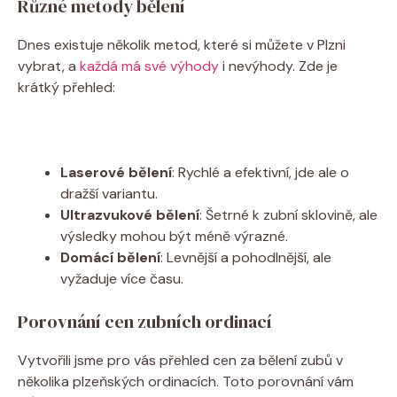
Různé metody bělení
Dnes existuje několik metod, které si můžete v Plzni
vybrat,⁢ a
každá má své výhody
‍ i nevýhody. Zde je
krátký přehled:
Laserové bělení
: Rychlé a efektivní, jde ale o
dražší ‍variantu.
Ultrazvukové bělení
: Šetrné k zubní⁤ sklovině,⁣ ale
výsledky​ mohou být méně ⁢výrazné.
Domácí bělení
: Levnější ⁢a pohodlnější, ale
vyžaduje více ⁢času.
Porovnání cen zubních ‍ordinací
‌Vytvořili jsme pro vás ‌přehled‌ cen za bělení zubů v
několika plzeňských ordinacích. ‌Toto porovnání vám