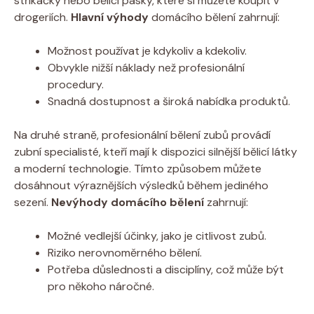
stříkačky nebo bělicí ⁢pásky, které si můžete ​koupit ⁢v
‍drogeriích.
Hlavní výhody
domácího bělení zahrnují:
Možnost používat je kdykoliv a kdekoliv.
Obvykle nižší⁤ náklady než profesionální
procedury.
Snadná dostupnost a široká nabídka produktů.
Na druhé straně, profesionální bělení ​zubů ‌provádí⁢
zubní specialisté, kteří mají k dispozici ‌silnější bělicí látky
a moderní technologie. Tímto způsobem můžete
dosáhnout výraznějších výsledků během jediného
sezení.
Nevýhody domácího bělení
zahrnují:
Možné vedlejší účinky, jako je citlivost zubů.
Riziko nerovnoměrného bělení.
Potřeba důslednosti a disciplíny, což může ⁤být
pro ​někoho náročné.