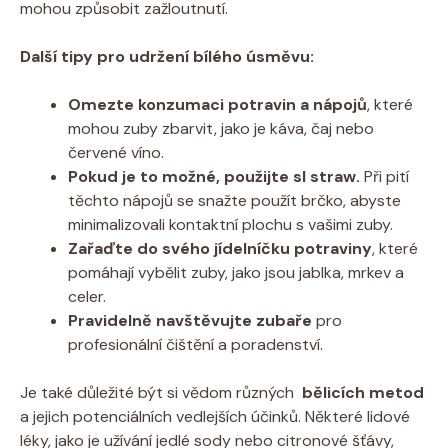
mohou způsobit zažloutnutí.
Další tipy ⁣pro udržení bílého úsměvu:
Omezte konzumaci potravin⁣ a nápojů
, které‌
mohou zuby zbarvit, jako ‌je káva, čaj⁣ nebo
červené víno.
Pokud je to možné, ‌použijte sl⁢ straw.
Při ⁣pití
těchto nápojů se⁣ snažte použít brčko, ‍abyste‍
minimalizovali ⁣kontaktní plochu ​s vašimi zuby.
Zařaďte do‍ svého jídelníčku potraviny
, ‌které
pomáhají vybělit zuby, jako ​jsou‍ jablka, mrkev a
celer.
Pravidelně navštěvujte zubaře
pro
profesionální čištění a​ poradenství.
Je také důležité být⁣ si‍ vědom různých ‌
bělicích metod
a jejich ​potenciálních vedlejších účinků. Některé lidové
léky, jako ⁤je ‍užívání jedlé sody nebo​ citronové šťávy,