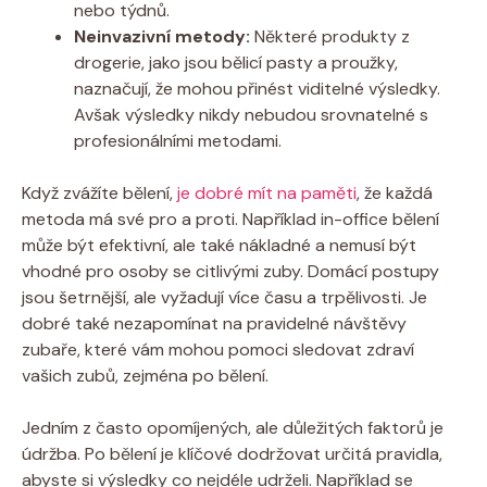
nebo týdnů.
Neinvazivní metody:
Některé produkty z
drogerie, jako jsou⁢ bělicí⁣ pasty a proužky,
naznačují, že ‌mohou přinést viditelné ​výsledky. ​
Avšak výsledky nikdy nebudou srovnatelné s
profesionálními metodami.
Když ⁢zvážíte bělení,
je dobré mít na ⁢paměti
, že každá
metoda má své⁢ pro a proti. Například ⁣in-office bělení
může být efektivní, ale také nákladné a ‍nemusí být
vhodné ‍pro​ osoby se citlivými zuby. Domácí postupy
jsou šetrnější, ale vyžadují ​více ⁣času a trpělivosti.​ Je
dobré také​ nezapomínat na pravidelné návštěvy
⁢zubaře, které vám mohou pomoci sledovat zdraví
vašich ‌zubů, zejména po ⁢bělení.
Jedním​ z ‌často opomíjených, ⁣ale důležitých faktorů je
‍údržba. Po bělení je ⁢klíčové dodržovat určitá⁤ pravidla,
abyste si výsledky ‌co nejdéle udrželi. Například se