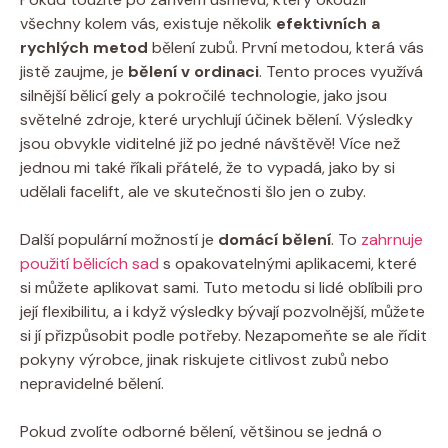
všechny kolem‍ vás, existuje⁤ několik
efektivních a
rychlých metod
bělení ⁤zubů. První metodou, která vás⁣
jistě ⁣zaujme, ⁢je
bělení ⁤v ordinaci
. Tento​ proces využívá
silnější bělicí‌ gely ⁤a ⁣pokročilé technologie, jako jsou
světelné zdroje, které urychlují ⁤účinek‍ bělení. Výsledky
jsou obvykle⁣ viditelné již po ⁣jedné návštěvě! ‌Více⁢ než
jednou mi také říkali ⁤přátelé, že⁣ to​ vypadá, jako by si‌
udělali facelift, ale ve skutečnosti šlo jen o zuby.
Další populární možností je
domácí bělení
. To
zahrnuje
použití bělicích sad
s opakovatelnými aplikacemi, které ​
si ​můžete aplikovat sami. ‌Tuto ⁢metodu si lidé oblíbili ⁢pro​
její flexibilitu, ⁢a i‌ když⁣ výsledky bývají pozvolnější, můžete
si jí přizpůsobit ⁢podle potřeby. Nezapomeňte se‍ ale řídit
pokyny výrobce, jinak riskujete citlivost zubů nebo
nepravidelné bělení.
Pokud zvolíte odborné bělení, většinou se jedná o