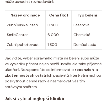
může usnadnit rozhodování:
Název ordinace
Cena (Kč)
Typ‍ bělení
Zubní ‌klinika ⁣Plzeň
8 500
Laserové
SmileCenter
6‌ 000
Chemické
Zubní pohotovost
1 800
Domácí‌ sada
Jak vidíte, výběr správného místa⁢ na ⁣bělení zubů může
ve výsledku přinést ⁤nejen ⁤hezčí úsměv, ale ⁤také příjemné
ušetření. Nezapomeňte se informovat o
recenzích
‍ a
zkušennostech
ostatních pacientů, které vám mohou‌
poskytnout cenné rady a​ nasměrovat vás⁢ tím
správným směrem.
Jak⁤ si vybrat nejlepší kliniku