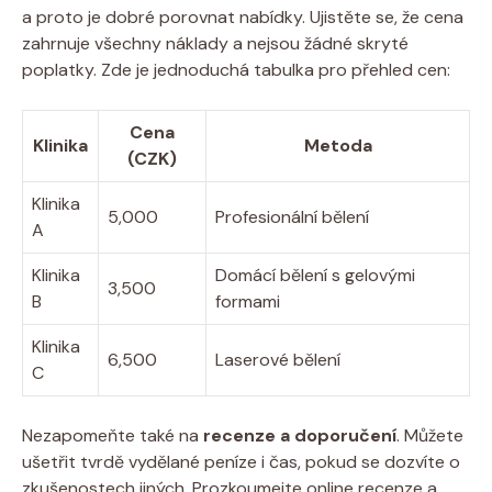
a proto je ⁤dobré ‌porovnat‍ nabídky. Ujistěte⁣ se, že cena
zahrnuje⁢ všechny náklady a⁣ nejsou žádné skryté
poplatky. Zde je ​jednoduchá ⁣tabulka pro přehled cen:
Cena
Klinika
Metoda
(CZK)
Klinika
5,000
Profesionální bělení
A
Klinika
Domácí bělení s ⁣gelovými
3,500
B
formami
Klinika
6,500
Laserové bělení
C
Nezapomeňte také na
recenze a doporučení
. Můžete
ušetřit ​tvrdě​ vydělané peníze i čas, pokud se dozvíte o
zkušenostech jiných. Prozkoumejte online ‌recenze a