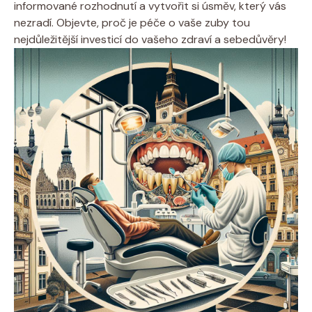
informované rozhodnutí a ⁢vytvořit ⁣si úsměv, který vás
‌nezradí. ‍Objevte, proč je péče o vaše zuby⁣ tou⁣
nejdůležitější investicí‌ do vašeho⁤ zdraví a sebedůvěry!