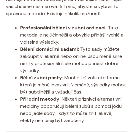
vás chceme‌ nasměrovat ‌k‌ tomu,⁣ abyste si vybrali​ tu
správnou metodu. Existuje několik možností:
Profesionální bělení v zubní ordinaci:
Tato
metoda je nejúčinnější‌ a ‍obvykle přináší rychlé a​
viditelné ‍výsledky.
Bělení domácími sadami:
Tyto sady můžete
zakoupit v lékárně nebo online. Jsou méně silné
než ty profesionální, ale ​mohou přinést dobré
výsledky.
Bělicí zubní pasty:
Mnoho lidí⁣ volí tuto formu,
která je méně‍ invazivní. Nicméně, ⁢výsledky mohou
být⁤ subtilnější​ a vyžadují čas.
Přírodní metody:
Někteří příznivci alternativní
medicíny doporučují bělení zubů s pomocí jódu
nebo jedlé sody. I když to může znít lákavě,
efekty nemusejí být⁣ zaručeny.