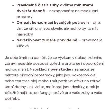
Pravidelně čistit zuby dvěma minutami
dvakrát denně
– nezapomeňte na mezizubní
prostory!
Omezit konzumaci kyselých potravin
– ano,
vím, že citrony jsou skvělé, ale mohlo by to mít
následky!
Navštěvovat zubaře pravidelně
– prevence je
klíčová.
Je dobré mít na paměti, že se výzkum v oblasti zubního
zdraví neustále posouvá vpřed, a proto se i doporučení
mohou měnit. Například,
nové studie
naznačují, že
některé přírodní prostředky, jako jsou kokosový olej
nebo tea tree olej, mohou mít pozitivní efekt na zdraví
ústní dutiny. Jak vidíte, možnosti jsou desítky, a tak je
důležité najít to, co funguje právě pro vaše zuby a vaše
potřeby.