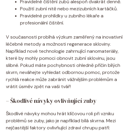
Pravidelné čištění zubů alespoň dvakrát denně.
Použití zubní nitě nebo mezizubních kartáčků.
Pravidelné prohlídky u zubního lékaře a
profesionální čištění.
V současnosti probíhá výzkum zaměřený na inovativní
léčebné metody a možnosti regenerace skloviny.
Například nové technologie zahrnující nanomateriály,
které by mohly pomoci obnovit zubní sklovinu, jsou
slibné. Pokud máte pochybnosti ohledně příčin bílých
skvrn, neváhejte vyhledat odbornou pomoc, protože
rychlá reakce může zabránit vážnějším problémům a
vrátit úsměv zpět na vaši tvář!
– Škodlivé návyky ovlivňující zuby
Škodlivé návyky mohou hrát klíčovou roli při vzniku
problémů se zuby, jako je například bílá skvrna. Mezi
nejčastější faktory ovlivňující zdraví chrupu patří: