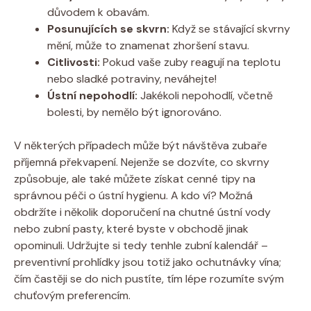
důvodem k obavám.
Posunujících se skvrn:
Když se stávající skvrny
mění, může to znamenat zhoršení stavu.
Citlivosti:
Pokud vaše zuby reagují na teplotu
nebo sladké potraviny, neváhejte!
Ústní nepohodlí:
Jakékoli nepohodlí, včetně
bolesti, by nemělo být ignorováno.
V některých případech může být návštěva zubaře
příjemná překvapení. Nejenže se dozvíte, co skvrny
způsobuje, ale také můžete získat cenné tipy na
správnou péči o ústní hygienu. A kdo ví? Možná
obdržíte i několik doporučení na chutné ústní vody
nebo zubní pasty, které byste v obchodě jinak
opominuli. Udržujte si tedy tenhle zubní kalendář –
preventivní prohlídky jsou totiž jako ochutnávky vína;
čím častěji se do nich pustíte, tím lépe rozumíte svým
chuťovým preferencím.