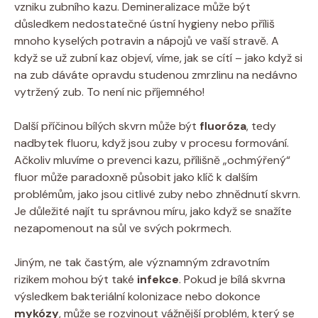
vzniku zubního kazu. Demineralizace může být
důsledkem nedostatečné ústní hygieny nebo příliš
mnoho kyselých potravin a nápojů ve vaší stravě. A
když se už zubní kaz objeví, víme, jak se cítí – jako když si
na zub dáváte opravdu studenou zmrzlinu na nedávno
vytržený zub. To není nic příjemného!
Další příčinou bílých skvrn může být
fluoróza
, tedy
nadbytek fluoru, když jsou zuby v procesu formování.
Ačkoliv mluvíme o prevenci kazu, přílišně „ochmýřený“
fluor může paradoxně působit jako klíč k dalším
problémům, jako jsou citlivé zuby nebo zhnědnutí skvrn.
Je důležité najít tu správnou míru, jako když se snažíte
nezapomenout na sůl ve svých pokrmech.
Jiným, ne tak častým, ale významným zdravotním
rizikem mohou být také
infekce
. Pokud je bílá skvrna
výsledkem bakteriální kolonizace nebo dokonce
mykózy
, může se rozvinout vážnější problém, který se