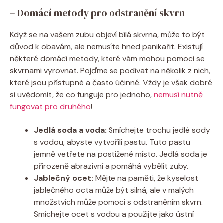
– Domácí metody pro odstranění skvrn
Když se na vašem zubu objeví bílá skvrna, může to být
důvod k obavám, ale nemusíte hned panikařit. Existují
některé domácí metody, které vám mohou pomoci se
skvrnami vyrovnat. Pojďme se podívat na několik z nich,
které jsou přístupné a často účinné. Vždy je však dobré
si uvědomit, že co funguje pro jednoho,
nemusí nutně
fungovat pro druhého
!
Jedlá soda a voda:
Smíchejte trochu jedlé sody
s vodou, abyste vytvořili pastu. Tuto pastu
jemně vetřete na postižené místo. Jedlá soda je
přirozeně abrazivní a pomáhá vybělit zuby.
Jablečný ocet:
Mějte na paměti, že kyselost
jablečného octa může být silná, ale v malých
množstvích může pomoci s odstraněním skvrn.
Smíchejte ocet s vodou a použijte jako ústní