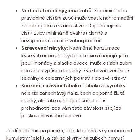
Nedostatečná hygiena zubů:
Zapomínání na
pravidelné čištění zubů může vést k nahromadění
zubního plaku a vzniku skvrn. Doporučuje se
čistit zuby minimálně dvakrát denně a
nezapomínat na mezizubní prostor.
Stravovací návyky:
Nadměrná konzumace
kyselých nebo sladkých potravin a nápojů, jako
jsou limonády a sladké ovoce, může oslabit zubní
sklovinu a způsobit skvrny. Zvažte zařazení více
zeleniny a celozrnných potravin do své stravy.
Kouření a užívání tabáku:
Tabákové výrobky
nejenže zanechávají na zubech odporné žluté
skvrny, ale také oslabují dásně. Je čas
přehodnotit, zda vám tato závislost stojí za
poškození vašeho úsměvu.
Je důležité mít na paměti, že některé návyky mohou mít
kumulativní efekt, a tak se skvrny na zubech nemusí