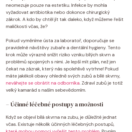
neomezuje pouze na estetiku. Infekce by mohla
vyžadovat antibiotika nebo dokonce chirurgický
zákrok. A kdo by chtěl jít tak daleko, když můžeme řešit
maličkosti včas, že?
Pokud vyměníme ústa za laboratoř, doporučuje se
pravidelné návštěvy zubaře a dentální hygieny. Tento
krok může výrazně snížit riziko vzniku bílých skvrn a
problémů spojených s nimi. Je lepší mít plán, než jen
čekat na zázrak, který nás spolehlivě vytrhne! Pokud
máte jakékoli obavy ohledně svých zubů a bílé skvrny,
neváhejte se obrátit na odborníka
. Zdraví zubů je totiž
velký kamarád s naším sebevědomím.
– Účinné léčebné postupy a možnosti
Když se objeví bílá skvrna na zubu, je důležité jednat
včas. Existuje několik účinných léčebných postupů,
které mohou pomoci vyřešit tento problém
. Prvním