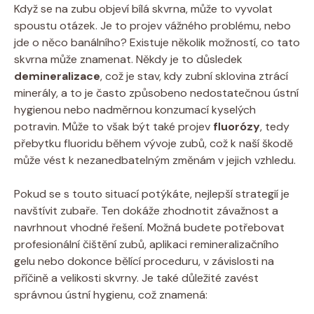
Když se na zubu objeví bílá skvrna, může to vyvolat
spoustu otázek. Je to projev vážného problému, nebo
jde o něco banálního? Existuje několik možností, co tato
skvrna může znamenat. Někdy je to důsledek
demineralizace
, což je stav, kdy zubní sklovina ztrácí
minerály, a to je často způsobeno nedostatečnou ústní
hygienou nebo nadměrnou konzumací kyselých
potravin. Může to však být také projev
fluorózy
, tedy
přebytku fluoridu během vývoje zubů, což k naší škodě
může vést k nezanedbatelným změnám v jejich vzhledu.
Pokud se s touto situací potýkáte, nejlepší strategií je
navštívit zubaře. Ten dokáže zhodnotit závažnost a
navrhnout vhodné řešení. Možná budete potřebovat
profesionální čištění zubů, aplikaci remineralizačního
gelu nebo dokonce bělící proceduru, v závislosti na
příčině a velikosti skvrny. Je také důležité zavést
správnou ústní hygienu, což znamená: