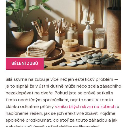
BĚLENÍ ZUBŮ
Bílá skvrna na zubu je více než jen estetický problém —
je to signál, že v ústní dutině může něco zcela zásadního
nezaklepávat na dveře. Pokud jste se právě setkali s
tímto nechtěným společníkem, nejste sami. V tomto
článku odhalíme příčiny
vzniku bílých skvrn na zubech
a
nabídneme řešení, jak se jich efektivně zbavit. Pojďme
společně prozkoumat, co stojí za touto záhadou a jak
ochránit svůj úsměv před dalším poškozením!