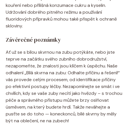
kouření nebo přílišná konzumace cukru a kyselin.
Udržování dobrého pitného režimu a používání
fluoridových přípravků mohou také přispět k ochraně
skloviny.
Závěrečné poznámky
Ať už se s bílou skvrnou na zubu potýkáte, nebo jste
teprve na začátku svého zubního dobrodružství,
nezapomeňte, že znalosti jsou klíčem k úspěchu. Naše
odhalení „Bílá skvrna na zubu: Odhalte příčinu a řešení!“
vás provede celým procesem, od identifikace příčiny
po efektivní postupy léčby. Nezapomínejte se smát i ve
chvílích, kdy se vaše zuby necítí jako hvězdy – s trochou
péče a správného přístupu můžete brzy oslňovat
úsměvem, na který budete hrdí. Takže neváhejte a
pusťte se do toho — koneckonců, bílé skvrny by měly
být na oblečení, ne na zubech!