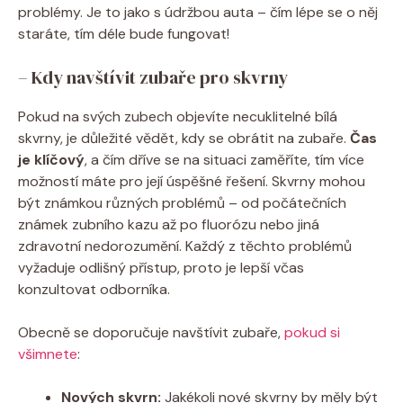
problémy. Je to jako s údržbou auta – čím lépe se o něj
staráte, tím déle bude fungovat!
– Kdy navštívit zubaře pro skvrny
Pokud na svých zubech objevíte necuklitelné bílá
skvrny, je důležité vědět, kdy se obrátit na zubaře.
Čas
je klíčový
, a čím dříve se na situaci zaměříte, tím více
možností máte pro její úspěšné řešení. Skvrny mohou
být známkou různých problémů – od počátečních
známek zubního kazu až po fluorózu nebo jiná
zdravotní nedorozumění. Každý z těchto problémů
vyžaduje odlišný přístup, proto je lepší včas
konzultovat odborníka.
Obecně se doporučuje navštívit zubaře,
pokud si
všimnete
:
Nových skvrn:
Jakékoli nové skvrny by měly být