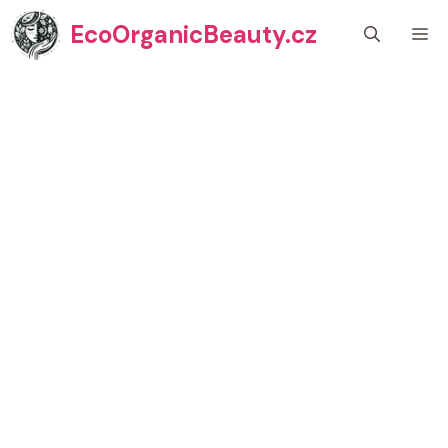
Přeskočit
EcoOrganicBeauty.cz
M
na
obsah