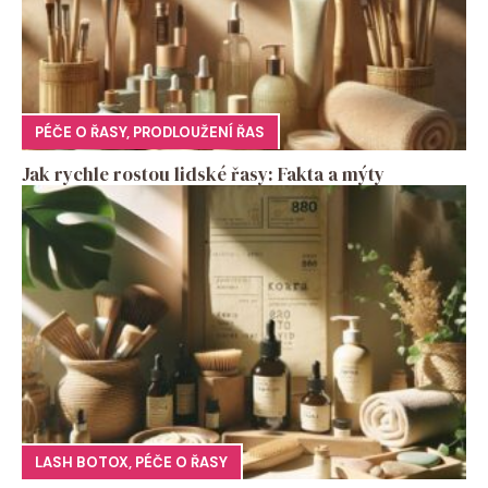
PÉČE O ŘASY
,
PRODLOUŽENÍ ŘAS
Jak rychle rostou lidské řasy: Fakta a mýty
LASH BOTOX
,
PÉČE O ŘASY