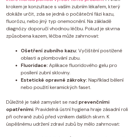
krokem je konzultace s vaším zubním lékařem, který
dokáže určit, zda se jedná o počáteční fázi kazu,
fluorózu, nebo jiný typ onemocnění. Na základě
diagnózy doporučí vhodnou léčbu. Pokud je skvrna
způsobena kazem, léčba může zahrnovat:
Ošetření zubního kazu:
Vyčištění postižené
oblasti a plombování zubu.
Fluoridace:
Aplikace fluoridového gelu pro
posílení zubní skloviny.
Estetické opravné zákroky:
Například bělení
nebo použití keramických faset.
Důležité je také zamyslet se nad
prevenčními
opatřeními
. Pravidelná ústní hygiena hraje zásadní roli
při ochraně zubů před vznikem dalších skvrn. K
úspěšnému udržení zdraví zubů by mělo zahrnovat: