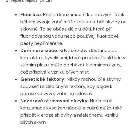
z nejběžnějších příčin:
Fluoróza:
Přílišná konzumace fluoridových látek
během vývoje zubů může způsobit bílé skvrny na
sklovině. To se občas děje u dětí, které pijí
fluoridovanou vodu nebo používají fluoridové
pasty nepřiměřeně.
Demineralizace:
Když se zuby dostanou do
kontaktu s kyselinami, které produkují bakterie v
zubním plaku, může docházet k demineralizaci,
což přispívá k vzniku bílých míst.
Genetické faktory:
Někdy mohou bílé skvrny
souviset i s dědičnými faktory, kdy dojde k
poruše ve vývoji zubního skloviny.
Nezdravé stravovací návyky:
Nadměrná
konzumace kyselých nápojů a cukrů může také
přispět k eroze skloviny a následnému vzniku
bílých skvrn.