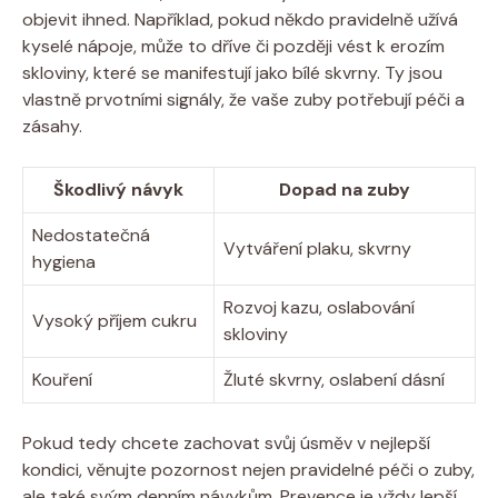
objevit ihned. Například, pokud někdo pravidelně užívá
kyselé nápoje, může to dříve či později vést k erozím
skloviny, které se manifestují jako bílé skvrny. Ty jsou
vlastně prvotními signály, že vaše zuby potřebují péči a
zásahy.
Škodlivý návyk
Dopad na zuby
Nedostatečná
Vytváření plaku, skvrny
hygiena
Rozvoj kazu, oslabování
Vysoký příjem cukru
skloviny
Kouření
Žluté skvrny, oslabení dásní
Pokud tedy chcete zachovat svůj úsměv v nejlepší
kondici, věnujte pozornost nejen pravidelné péči o zuby,
ale také svým denním návykům. Prevence je vždy lepší