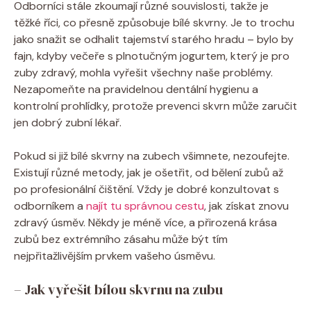
Odborníci stále zkoumají různé souvislosti, takže je
těžké říci, co přesně způsobuje bílé skvrny. Je to trochu
jako snažit se odhalit tajemství starého hradu – bylo by
fajn, kdyby večeře s plnotučným jogurtem, který je pro
zuby zdravý, mohla vyřešit všechny naše problémy.
Nezapomeňte na pravidelnou dentální hygienu a
kontrolní prohlídky, protože prevenci skvrn může zaručit
jen dobrý zubní lékař.
Pokud si již bílé skvrny na zubech všimnete, nezoufejte.
Existují různé metody, jak je ošetřit, od bělení zubů až
po profesionální čištění. Vždy je dobré konzultovat s
odborníkem a
najít tu správnou cestu
, jak získat znovu
zdravý úsměv. Někdy je méně více, a přirozená krása
zubů bez extrémního zásahu může být tím
nejpřitažlivějším prvkem vašeho úsměvu.
– Jak vyřešit bílou skvrnu na zubu