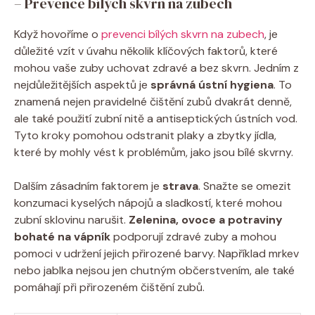
– Prevence bílých skvrn na zubech
Když hovoříme o
prevenci bílých skvrn na zubech
, je
důležité vzít v úvahu několik klíčových faktorů, které
mohou vaše zuby uchovat zdravé a bez skvrn. Jedním z
nejdůležitějších aspektů je
správná ústní hygiena
. To
znamená nejen pravidelné čištění zubů dvakrát denně,
ale také použití zubní nitě a antiseptických ústních vod.
Tyto kroky pomohou odstranit plaky a zbytky jídla,
které by mohly vést k problémům, jako jsou bílé skvrny.
Dalším zásadním faktorem je
strava
. Snažte se omezit
konzumaci kyselých nápojů a sladkostí, které mohou
zubní sklovinu narušit.
Zelenina, ovoce a potraviny
bohaté na vápník
podporují zdravé zuby a mohou
pomoci v udržení jejich přirozené barvy. Například mrkev
nebo jablka nejsou jen chutným občerstvením, ale také
pomáhají při přirozeném čištění zubů.