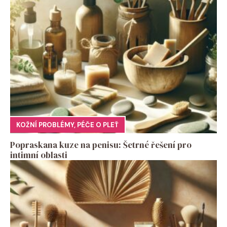
KOŽNÍ PROBLÉMY
,
PÉČE O PLEŤ
Popraskana kuze na penisu: Šetrné řešení pro
intimní oblasti