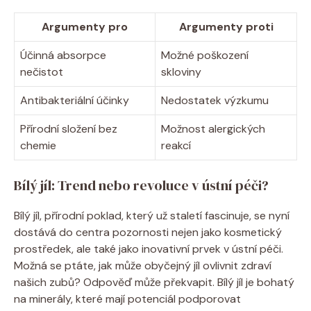
Argumenty pro
Argumenty proti
Účinná absorpce
Možné poškození‌
nečistot
skloviny
Antibakteriální účinky
Nedostatek výzkumu
Přírodní složení ‍bez
Možnost ​alergických
chemie
reakcí
Bílý jíl:​ Trend nebo ⁤revoluce‌ v‍ ústní péči?
Bílý jíl, přírodní poklad, který už staletí fascinuje, se nyní
dostává do centra‌ pozornosti nejen ​jako kosmetický
prostředek, ⁤ale ‍také jako‍ inovativní prvek v ústní péči.
Možná se ptáte,⁣ jak může obyčejný jíl ovlivnit zdraví
našich ⁣zubů? Odpověď může překvapit. Bílý jíl je bohatý⁤
na minerály, které‌ mají ⁤potenciál podporovat​