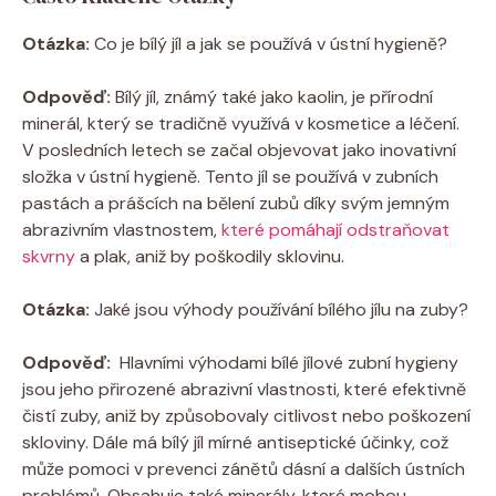
Otázka:
Co je bílý jíl a jak se používá v ústní hygieně?
Odpověď:
Bílý jíl, známý​ také jako kaolin, je přírodní
‌minerál, který se ​tradičně využívá v kosmetice a léčení.
V posledních letech se začal objevovat jako⁢ inovativní
složka v⁢ ústní⁣ hygieně. Tento ⁣jíl se používá ‌v zubních
pastách‌ a prášcích na​ bělení zubů díky svým ‌jemným
abrazivním vlastnostem, ⁣
které pomáhají odstraňovat
skvrny
a⁣ plak,⁢ aniž by poškodily sklovinu.
Otázka:
Jaké jsou ​výhody používání bílého ⁣jílu na​ zuby?
Odpověď:
⁢ Hlavními výhodami⁣ bílé jílové zubní hygieny
jsou jeho‌ přirozené abrazivní vlastnosti, které efektivně
čistí zuby, aniž by ⁢způsobovaly citlivost nebo poškození
skloviny. Dále má ‍bílý jíl ‌mírné ‌antiseptické účinky, což
může ⁢pomoci v prevenci zánětů dásní a‍ dalších ústních‍
problémů. Obsahuje také minerály, které mohou