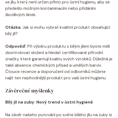
se jílu, který‍ není určen přímo pro ústní hygienu, aby se
⁣předešlo⁢ možným kontaminacím nebo přidáním
škodlivých⁢ látek.
Otázka:
Jak si mohu vybrat⁤ kvalitní produkt⁤ obsahující
bílý jíl?
Odpověď:
⁣Při výběru ⁤produktu s bílým jílem byste měli
zkontrolovat složení a‌ hledat ⁤certifikované⁢ přírodní
značky,⁤ které garantují kvalitu svých výrobků. Důležitá je
také⁤ absence chemických přísad ⁣a umělých barviv.
⁣Čtouce⁢ recenze a doporučení od ‌odborníků můžete
najít ten ⁤nejvhodnější ⁣produkt pro⁤ vaši‌ ústní hygienu. ⁣
Závěrečné myšlenky
Bílý jíl ‌na zuby: Nový trend v ústní hygieně
Na závěr⁣ našeho putování po světe bílého jílu ⁣na zuby si