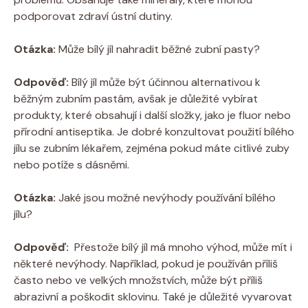
podporovat ⁢zdraví ústní dutiny.
Otázka:
⁢Může‌ bílý jíl nahradit běžné zubní pasty?
Odpověď:
Bílý‌ jíl může být účinnou alternativou k
běžným zubním pastám, avšak je ​důležité ⁢vybírat
produkty, ⁤které obsahují i další složky, jako je fluor nebo
přírodní antiseptika. ‌Je⁤ dobré konzultovat použití bílého
jílu se zubním lékařem, zejména pokud máte citlivé zuby
nebo potíže s dásněmi.
Otázka:
‌Jaké ⁢jsou možné nevýhody‍ používání bílého
jílu?
Odpověď:
⁣ Přestože⁣ bílý jíl má mnoho‍ výhod, může mít i
některé nevýhody. Například, pokud je‌ používán příliš
často nebo ve velkých⁢ množstvích, může být příliš
abrazivní a poškodit ⁤sklovinu. Také ‍je důležité vyvarovat