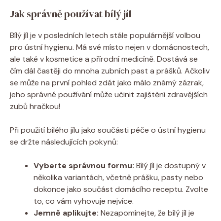
Jak správně používat ⁤bílý jíl
Bílý jíl je v ‌posledních letech stále populárnější⁢ volbou
⁢pro ústní hygienu. Má své ‌místo⁢ nejen v domácnostech,
ale také‍ v kosmetice a přírodní medicíně. Dostává ⁣se
čím ⁤dál častěji do mnoha‍ zubních past a prášků. Ačkoliv
se může na ‍první ⁤pohled​ zdát jako málo známý zázrak,
‍jeho správné používání může učinit zajištění zdravějších
zubů hračkou!
Při použití bílého jílu jako součásti péče o ústní hygienu
se držte⁤ následujících pokynů:
Vyberte‌ správnou formu:
Bílý jíl⁣ je dostupný​ v
několika variantách,⁢ včetně prášku, pasty nebo
dokonce jako součást domácího receptu. Zvolte
to, co vám vyhovuje‍ nejvíce.
Jemně‍ aplikujte:
Nezapomínejte, že bílý ​jíl​ je⁣