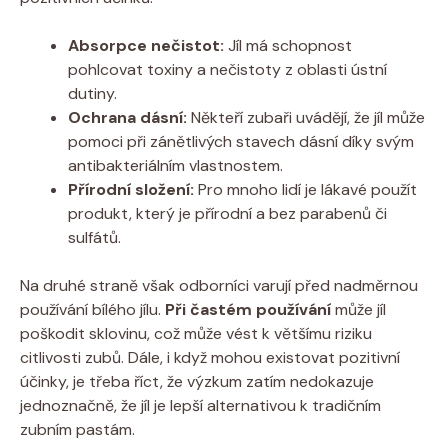
Absorpce nečistot:
Jíl má schopnost
pohlcovat toxiny a nečistoty z oblasti ústní
‍dutiny.
Ochrana ‌dásní:
⁤Někteří zubaři uvádějí, že ⁣jíl může
pomoci při zánětlivých stavech dásní díky svým
antibakteriálním vlastnostem.
Přírodní ‌složení:
Pro mnoho lidí je lákavé použít
produkt, který je přírodní‍ a ⁤bez parabenů či ​
sulfátů.
Na druhé ⁢straně však ⁢odborníci varují před ‌nadměrnou
používání ‍bílého jílu.
Při častém používání
může jíl
poškodit sklovinu, což může vést k většímu riziku
citlivosti zubů. Dále, i když mohou existovat pozitivní
⁤účinky, je​ třeba říct, že výzkum zatím nedokazuje
jednoznačně,⁤ že​ jíl je lepší‌ alternativou ‍k tradičním
zubním pastám.