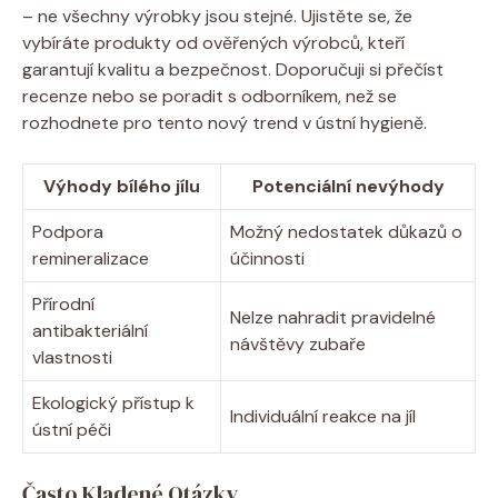
– ne všechny výrobky jsou stejné. Ujistěte‍ se, že
vybíráte produkty od ověřených výrobců, kteří
garantují kvalitu a bezpečnost. Doporučuji⁣ si přečíst
recenze nebo se​ poradit s odborníkem, než‌ se
rozhodnete pro tento nový trend v ústní hygieně.
Výhody bílého jílu
Potenciální nevýhody
Podpora
Možný nedostatek ‌důkazů o
⁢remineralizace
účinnosti
Přírodní
Nelze ⁤nahradit pravidelné
antibakteriální
návštěvy zubaře
vlastnosti
Ekologický přístup k‌
Individuální⁣ reakce na jíl
ústní péči
Často⁤ Kladené Otázky