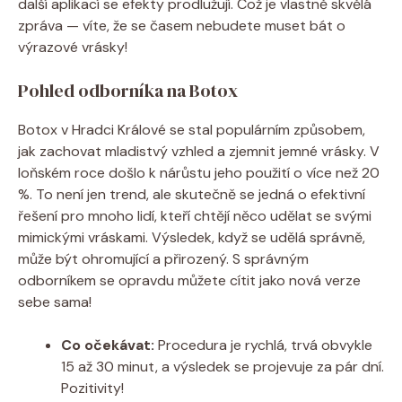
další aplikací se efekty prodlužují. Což je vlastně skvělá
zpráva — víte, že se časem nebudete muset bát o
výrazové vrásky!
Pohled odborníka na Botox
Botox v Hradci Králové se stal populárním způsobem,
jak zachovat mladistvý vzhled a zjemnit jemné vrásky. V
loňském roce došlo k nárůstu jeho použití o více než 20
%. To není jen trend, ale skutečně se jedná o efektivní
řešení pro mnoho lidí, kteří chtějí něco udělat se svými
mimickými vráskami. Výsledek, když se udělá správně,
může být ohromující a přirozený. S správným
odborníkem se opravdu můžete cítit jako nová verze
sebe sama!
Co očekávat:
Procedura je rychlá, trvá obvykle
15 až 30 minut, a výsledek se projevuje za pár dní.
Pozitivity!