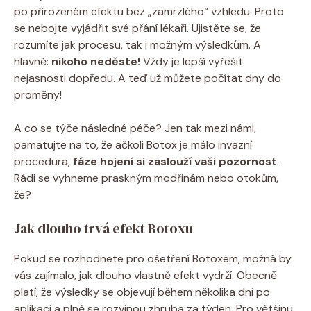
po přirozeném efektu bez „zamrzlého“ vzhledu. Proto
se nebojte vyjádřit své přání lékaři. Ujistěte se, že
rozumíte jak procesu, tak i možným výsledkům. A
hlavně:
nikoho neděste!
Vždy je lepší vyřešit
nejasnosti dopředu. A teď už můžete počítat dny do
proměny!
A co se týče následné péče? Jen tak mezi námi,
pamatujte na to, že ačkoli Botox je málo invazní
procedura,
fáze hojení si zaslouží vaši pozornost
.
Rádi se vyhneme praskným modřinám nebo otokům,
že?
Jak dlouho trvá efekt Botoxu
Pokud se rozhodnete pro ošetření Botoxem, možná by
vás zajímalo, jak dlouho vlastně efekt vydrží. Obecně
platí, že výsledky se objevují během několika dní po
aplikaci a plně se rozvinou zhruba za týden. Pro většinu