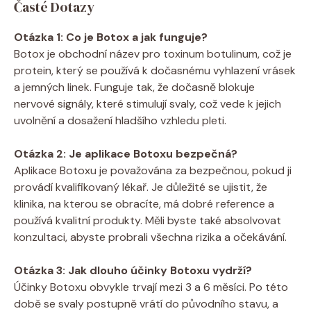
Časté Dotazy
Otázka 1: Co je Botox a jak funguje?
Botox je obchodní název pro toxinum botulinum, což je
protein, který se používá k dočasnému vyhlazení vrásek
a jemných linek. Funguje tak, že dočasně blokuje
nervové signály, které stimulují svaly, což vede k jejich
uvolnění a dosažení hladšího vzhledu pleti.
Otázka 2: Je aplikace Botoxu bezpečná?
Aplikace Botoxu je považována za bezpečnou, pokud ji
provádí kvalifikovaný lékař. Je důležité se ujistit, že
klinika, na kterou se obracíte, má dobré reference a
používá kvalitní produkty. Měli byste také absolvovat
konzultaci, abyste probrali všechna rizika a očekávání.
Otázka 3: Jak dlouho účinky Botoxu vydrží?
Účinky Botoxu obvykle trvají mezi 3 a 6 měsíci. Po této
době se svaly postupně vrátí do původního stavu, a