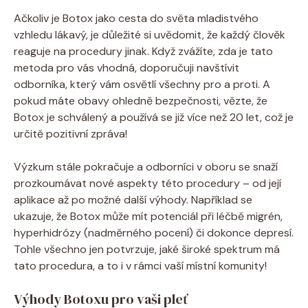
Ačkoliv je Botox jako cesta do světa mladistvého
vzhledu lákavý, je důležité si uvědomit, že každý člověk
reaguje na procedury jinak. Když zvážíte, zda je tato
metoda pro vás vhodná, doporučuji navštívit
odborníka, který vám osvětlí všechny pro a proti. A
pokud máte obavy ohledně bezpečnosti, vězte, že
Botox je schválený a používá se již více než 20 let, což je
určitě pozitivní zpráva!
Výzkum stále pokračuje a odborníci v oboru se snaží
prozkoumávat nové aspekty této procedury – od její
aplikace až po možné další výhody. Například se
ukazuje, že Botox může mít potenciál při léčbě migrén,
hyperhidrózy (nadměrného pocení) či dokonce depresí.
Tohle všechno jen potvrzuje, jaké široké spektrum má
tato procedura, a to i v rámci vaší místní komunity!
Výhody Botoxu pro vaši pleť