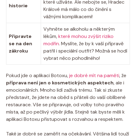
které užíváte. Ale nebojte se, Hradec
historie
Králové má málo co do činění s
vážnými komplikacemi!
Vyhněte se alkoholu a některým
Připravte
lékům,
které mohou zvýšit riziko
se na den
modřin
. Myslíte, že by k vaší přípravě
zákroku
patřil i speciální outfit? Možná se hodí
vybrat něco pohodlného!
Pokud jde o aplikaci Botoxu,
je dobré mít na paměti
, že
příprava není jen o kosmetických aspektech
, ale i
emocionálních. Mnoho lidí zažívá trému. Tak si zkuste
představit, že jdete na oběd s přáteli do vaší oblíbené
restaurace. Vše se připravuje, od volby toho pravého
místa, až po pečlivý výběr jídla. Stejně tak byste měli k
aplikaci Botoxu přistupovat s rozvahou a respektem.
Také je dobré se zaměřit na očekávání. Většina lidí touží