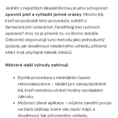
Jedním z největších lákadel Botoxu je jeho schopnost
zpevnit pleť a vyhladit jemné vrásky
. Mnoho lidí,
kteří se podrobili této proceduře, svědčí o
fantastických výsledcích. Facelifting bez nutnosti
operace? Ano, to je přesně to, co Botox dokáže.
Odborníci doporučují tuto metodu jako jednoduchý
způsob, jak dosáhnout mladistvého vzhledu, přičemž
efekt trvá obyčejně několik měsíců.
Některé další výhody zahŕnují:
Rychlá procedura s minimálním časem
rekonvalescence – ideální pro zaneprázdněné
lidi, kteří nemohou strávit hodiny na nějakém
zákroku.
Možnost cílené aplikace – můžete zaměřit pouze
na části obličeje, které vás nejvíc trápí, a
dosáhnout tak přirozeného vzhledu.