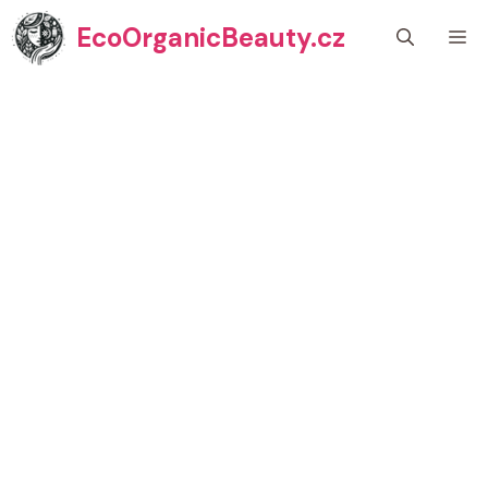
Přeskočit
EcoOrganicBeauty.cz
M
na
obsah