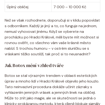
Úplný obličej
7 000 – 10 000 Kč
Než se však rozhodnete, doporučuji si v klidu popovídat
s odborníkem. Každý je jiný a to, co funguje na jednom,
nemusí vyhovovat jinému. Když se vyberete na
procházku po Hradci Králové, měli byste mít možnost si
rovnou ověřit, co všechno vám vaše krásné město
nabízí. S trochou humoru – v ostrém sluníčku se s
vráskami těžko soutěží, tak proč si to neusnadnit?
Jak Botox mění vzhled tváře
Botox se stal výrazným trendem v oblasti estetických
úprav a mnoho lidí v Hradci Králové objevilo jeho kouzlo.
Tato neinvazivní procedura dokáže učinit zázraky s
vyhlazením jemných vrásek a jemných linek na obličeji.
Může to znít jako magie, ale ve skutečnosti se jedná o
klinicky prokázanou metodu, která cíleně blokuje signály