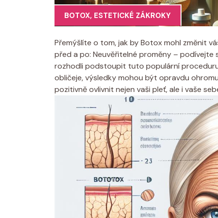
BOTOX
,
ESTETICKÉ ZÁKROKY
Přemýšlíte o tom, jak by Botox mohl změnit v
před a po: Neuvěřitelné proměny – podívejte se 
rozhodli podstoupit tuto populární procedur
obličeje, výsledky mohou být opravdu ohromujíc
pozitivně ovlivnit nejen vaši pleť, ale i vaše s