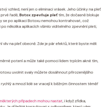
tvý vzhled, není jen o eliminaci vrásek. Jeho účinky na pleť
 prvé řadě,
Botox zpevňuje pleť
tím, že dočasně blokuje
aly se po aplikaci Botoxu nemohou kontrahovat, což
po několika aplikacích všimlo viditelného zpevnění pleti,
 vliv na pleť obecně. Zde je pár efektů, které byste měli
ěrné potení a může také pomoci lidem trpícím akné tím,
otoxu uvolnit svaly můžete dosáhnout přirozenějšího
 rychlý a mnozí lidé se vracejí k běžným činnostem téměř
některých případech mohou nastat
, i když zřídka,
ky. Je důležité konzultovat s odborníkem, který vám