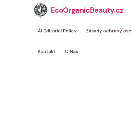
Přeskočit
EcoOrganicBeauty.cz
na
obsah
AI Editorial Policy
Zásady ochrany oso
Kontakt
O Nás