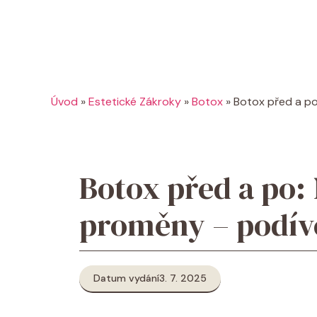
Úvod
»
Estetické Zákroky
»
Botox
»
Botox před a po
Botox před a po:
proměny – podíve
Datum vydání
3. 7. 2025