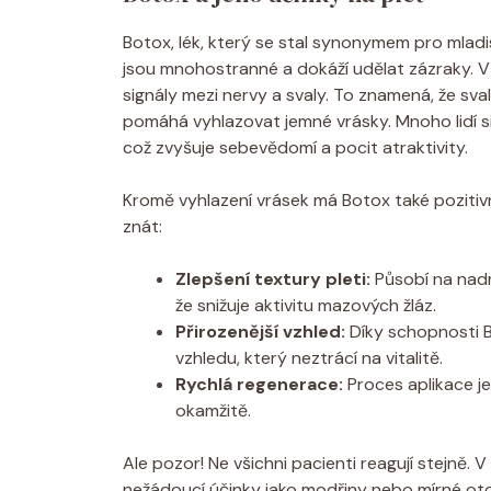
Botox, lék, který se stal synonymem pro mladis
jsou mnohostranné a dokáží udělat zázraky. V
signály mezi nervy a svaly. To znamená, že sv
pomáhá vyhlazovat jemné vrásky. Mnoho lidí si 
což zvyšuje sebevědomí a pocit atraktivity.
Kromě vyhlazení vrásek má Botox také pozitivní
znát:
Zlepšení textury pleti:
Působí na nadm
že snižuje aktivitu mazových žláz.
Přirozenější vzhled:
Díky schopnosti B
vzhledu, který neztrácí na vitalitě.
Rychlá regenerace:
Proces aplikace je
okamžitě.
Ale pozor! Ne všichni pacienti reagují stejně. V
nežádoucí účinky jako modřiny nebo mírné oto