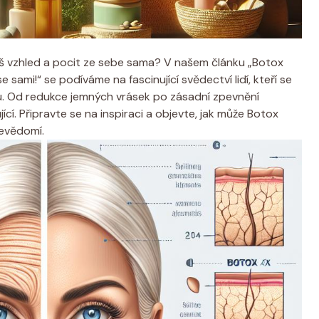
áš vzhled a pocit ze sebe sama? V našem článku „Botox
sami!“ se podíváme na fascinující svědectví lidí, kteří se
u. Od redukce jemných vrásek po zásadní zpevnění
í. Připravte se na inspiraci a objevte, jak může Botox
ebevědomí.