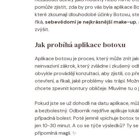
pomůže zjistit, zda by pro vás byla aplikace
které zkoumají dlouhodobé účinky Botoxu, stej
říká,
sebevědomí je nejkrásnější make-up
,
zvýšit.
Jak probíhá aplikace botoxu
Aplikace botoxu je proces, který může znít jako
neinvazivní zákrok, který zvládne i zkušený odb
obvykle provádějí konzultaci, aby zjistili, co p
otevření, a říkali, jaké problémy vás trápí. Mo
chcete zpevnit kontury obličeje. Mluvíme tu o 
Pokud jste se už dohodli na datu aplikace, může
a bezbolestný. Odborník nejdříve aplikuje loká
případná bolest. Poté jemně vpichuje botox te
jen 10-30 minut. A co se týče výsledků? Ty s
připomíná magii. ✨