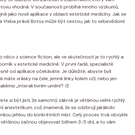
 Botoxu vhodná. V současnosti probíhá mnoho výzkumů,
ně jako nové aplikace v oblasti estetické medicíny. Jak se
 a třeba právě Botox může být cestou, jak to sebevědomí
 něco z science fiction, ale ve skutečnosti je to rychlý a
orník v estetické medicíně. V první řadě, specialisté
řesně od aplikace očekáváte. Je důležité, abyste byli
žná máte vrásky na čele, jemné linky kolem očí, nebo jen
jakémsi „interaktivním umění“! 🎨
te si být jisti, že samotný zákrok je většinou velmi rychlý
lní anestetikum, což znamená, že se odzbrojí jakákoliv
nkou jehlou do konkrétních míst. Celý proces trvá obvykle
e většinou začnou objevovat během 3-5 dní, a to vám