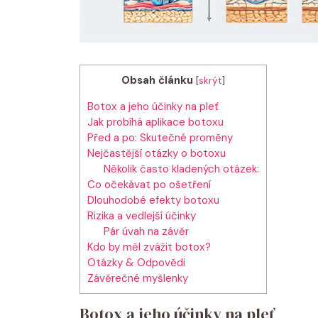
Obsah článku
[
skrýt
]
Botox a jeho účinky na pleť
Jak probíhá aplikace botoxu
Před a po: Skutečné proměny
Nejčastější otázky o botoxu
Několik často kladených otázek:
Co očekávat po ošetření
Dlouhodobé efekty botoxu
Rizika a vedlejší účinky
Pár úvah na závěr
Kdo by měl zvážit botox?
Otázky & Odpovědi
Závěrečné myšlenky
Botox a jeho účinky na pleť