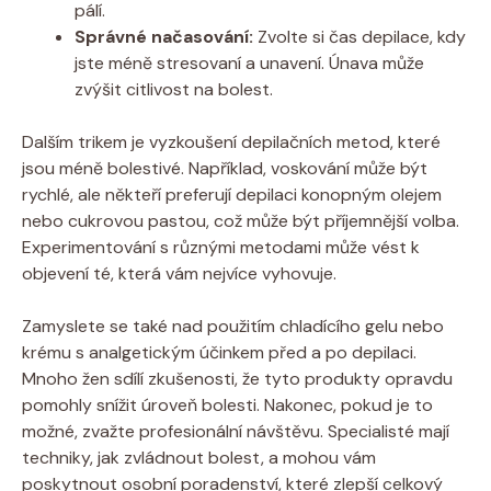
pálí.
Správné načasování:
Zvolte si čas depilace, kdy
jste méně stresovaní a unavení. Únava může
zvýšit citlivost na bolest.
Dalším trikem je vyzkoušení depilačních metod, které
jsou méně bolestivé. Například, voskování může být
rychlé, ale někteří preferují depilaci konopným olejem
nebo cukrovou pastou, což může být příjemnější volba.
Experimentování s různými metodami může vést k
objevení té, která vám nejvíce vyhovuje.
Zamyslete se také nad použitím chladícího gelu nebo
krému s analgetickým účinkem před a po depilaci.
Mnoho žen sdílí zkušenosti, že tyto produkty opravdu
pomohly snížit úroveň bolesti. Nakonec, pokud je to
možné, zvažte profesionální návštěvu. Specialisté mají
techniky, jak zvládnout bolest, a mohou vám
poskytnout osobní poradenství, které zlepší celkový