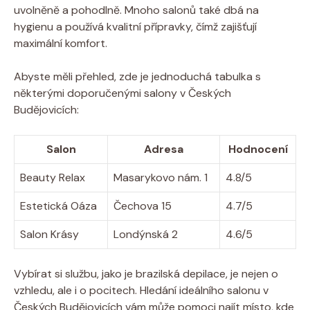
uvolněně a pohodlně. Mnoho salonů také dbá na
hygienu a používá kvalitní přípravky, čímž zajišťují
maximální komfort.
Abyste měli přehled, zde je jednoduchá tabulka s
některými doporučenými salony v Českých
Budějovicích:
Salon
Adresa
Hodnocení
Beauty Relax
Masarykovo nám. 1
4.8/5
Estetická Oáza
Čechova 15
4.7/5
Salon Krásy
Londýnská 2
4.6/5
Vybírat si službu, jako je brazilská depilace, je nejen o
vzhledu, ale i o pocitech. Hledání ideálního salonu v
Českých Budějovicích vám může pomoci najít místo, kde