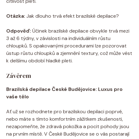
citlivost pleti.
Otázka:
Jak dlouho trvá efekt brazilské depilace?
Odpověď:
Účinek brazilské depilace obvykle trvá mezi
3 až 6 týdny, v závislosti na individuálním růstu
chloupků. S opakovanými procedurami lze pozorovat
ústup růstu chloupků a zjemnění textury, což může vést
k delšímu období hladké pleti.
Závěrem
Brazilská depilace České Budějovice: Luxus pro
vaše tělo
Ať už se rozhodnete pro brazilskou depilaci poprvé,
nebo máte s tímto komfortním zážitkem zkušenosti,
nezapomeňte, že zdravá pokožka a pocit pohody jsou
na prvním místě. V České Budějovice se o vás postarají