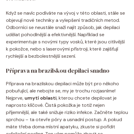
Když se navíc podíváte na vývoj v této oblasti, stále se
objevují nové techniky a vylepšení tradičních metod.
Odborníci se neustále snaží najít způsob, jak depilaci
udělat pohodlnější a efektivnější. Například se
experimentuje s novými typy vosků, které jsou citlivější
k pokožce, nebo s laserovými přístroji, které zajišťují
rychlejší a bezbolestnější sezení.
Příprava na brazilskou depilaci snadno
Příprava na brazilskou depilaci může být pro někoho
pobuřující, ale nebojte se, my je trochu rozjasníme!
Nejprve,
umytí oblasti
, kterou chcete depilovat je
naprosto klíčové. Čistá pokožka je totiž nejen
příjemnější, ale také snižuje riziko infekce. Začněte teplou
sprchou – ta otevře póry a usnadní postup. A pokud
máte třeba doma místní apatyku, zkuste si pořídit
exfoliační peeling. Ten vám pomůže zbavit se