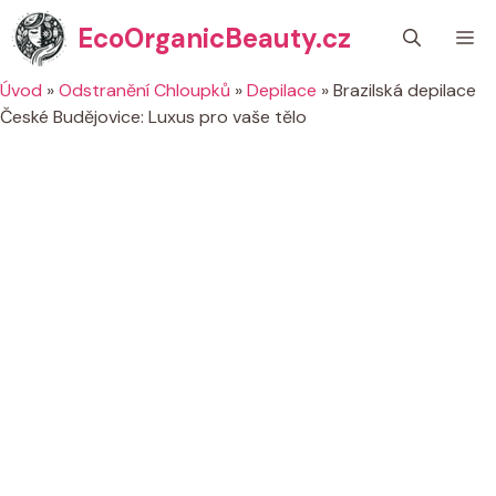
Přeskočit
EcoOrganicBeauty.cz
M
na
obsah
Úvod
»
Odstranění Chloupků
»
Depilace
»
Brazilská depilace
České Budějovice: Luxus pro vaše tělo