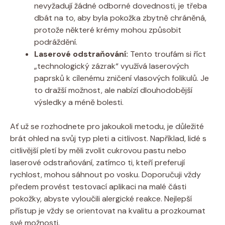
nevyžadují žádné odborné dovednosti, je třeba
dbát na to, aby byla pokožka zbytně chráněná,
protože některé krémy mohou způsobit
podráždění.
Laserové odstraňování:
Tento troufám si říct
„technologický zázrak“ využívá laserových
paprsků k cílenému zničení vlasových folikulů. Je
to dražší možnost, ale nabízí dlouhodobější
výsledky a méně bolesti.
Ať už se rozhodnete pro jakoukoli metodu, je důležité
brát ohled na svůj typ pleti a citlivost. Například, lidé s
citlivější pletí by měli zvolit cukrovou pastu nebo
laserové odstraňování, zatímco ti, kteří preferují
rychlost, mohou sáhnout po vosku. Doporučuji vždy
předem provést testovací aplikaci na malé části
pokožky, abyste vyloučili alergické reakce. Nejlepší
přístup je vždy se orientovat na kvalitu a prozkoumat
své možnosti.