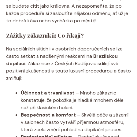
se budete cítit jako královna. A nezapomeňte, že po
každé proceduře si zasloužíte nějakou odměnu, ať už je
to dobrá káva nebo vycházka po městě!
Zážitky zákazníků: Co říkají?
Na sociálních sítích i v osobních doporučeních se lze
často setkat s nadšenými reakcemi na
Brazilskou
depilaci
. Zákaznice z Českých Budějovic sdílejí své
pozitivní zkušenosti s touto luxusní procedurou a často
zmiňují:
Účinnost a trvanlivost
– Mnoho zákaznic
konstatuje, že pokožka je hladká mnohem déle
než při klasickém holení.
Bezpečnost a komfort
– Skvělá péče a zázemí
v salonech často vytváří příjemnou atmosféru,
která zcela změní pohled na depilační proces.
Profesionální přístup
– Osobní zkušenosti