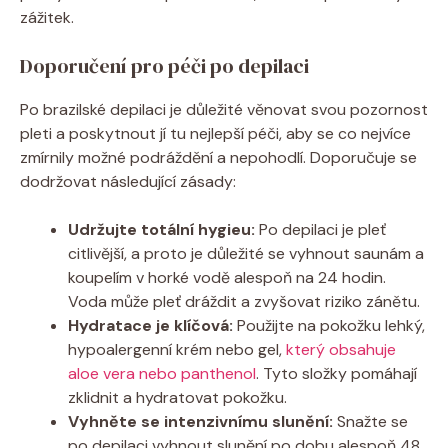
zážitek.
Doporučení pro péči po depilaci
Po brazilské depilaci je důležité věnovat svou pozornost
pleti a poskytnout jí tu nejlepší péči, aby se co nejvíce
zmírnily možné podráždění a nepohodlí. Doporučuje se
dodržovat následující zásady:
Udržujte totální hygieu:
Po depilaci je pleť
citlivější, a proto je důležité se vyhnout saunám a
koupelím v horké vodě alespoň na 24 hodin.
Voda může pleť dráždit a zvyšovat riziko zánětu.
Hydratace je klíčová:
Použijte na pokožku lehký,
hypoalergenní krém nebo gel,
který obsahuje
aloe vera nebo panthenol
. Tyto složky pomáhají
zklidnit a hydratovat pokožku.
Vyhněte se intenzivnímu slunění:
Snažte se
po depilaci vyhnout slunění po dobu alespoň 48