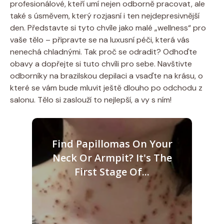
profesionálové, kteří umí nejen odborně pracovat, ale
také s úsměvem, který rozjasní i ten nejdepresivnější
den. Představte si tyto chvíle jako malé „wellness“ pro
vaše tělo – připravte se na luxusní péči, která vás
nenechá chladnými. Tak proč se odradit? Odhoďte
obavy a dopřejte si tuto chvíli pro sebe. Navštivte
odborníky na brazilskou depilaci a vsaďte na krásu, o
které se vám bude mluvit ještě dlouho po odchodu z
salonu. Tělo si zaslouží to nejlepší, a vy s ním!
Find Papillomas On Your
Neck Or Armpit? It's The
First Stage Of...