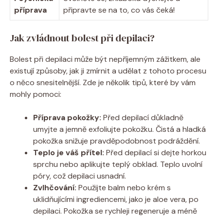
příprava
připravte se na to, co vás čeká!
Jak zvládnout bolest při depilaci?
Bolest při depilaci může být nepříjemným zážitkem, ale
existují způsoby, jak ji zmírnit a udělat z tohoto procesu
o něco snesitelnější. Zde je několik tipů, které by vám
mohly pomoci:
Příprava pokožky:
Před depilací důkladně
umyjte a jemně exfoliujte pokožku. Čistá a hladká
pokožka snižuje pravděpodobnost podráždění.
Teplo je váš přítel:
Před depilací si dejte horkou
sprchu nebo aplikujte teplý obklad. Teplo uvolní
póry, což depilaci usnadní.
Zvlhčování:
Použijte balm nebo krém s
uklidňujícími ingrediencemi, jako je aloe vera, po
depilaci. Pokožka se rychleji regeneruje a méně