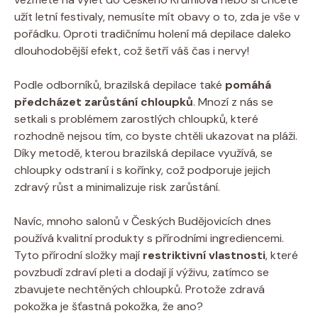
užít letní festivaly, nemusíte mít obavy o to, zda je vše v
pořádku. Oproti tradičnímu holení má depilace daleko
dlouhodobější efekt, což šetří váš čas i nervy!
Podle odborníků, brazilská depilace také
pomáhá
předcházet zarůstání chloupků
. Mnozí z nás se
setkali s problémem zarostlých chloupků, které
rozhodně nejsou tím, co byste chtěli ukazovat na pláži.
Díky metodě, kterou brazilská depilace využívá, se
chloupky odstraní i s kořínky, což podporuje jejich
zdravý růst a minimalizuje risk zarůstání.
Navíc, mnoho salonů v Českých Budějovicích dnes
používá kvalitní produkty s přírodními ingrediencemi.
Tyto přírodní složky mají
restriktivní vlastnosti
, které
povzbudí zdraví pleti a dodají jí výživu, zatímco se
zbavujete nechtěných chloupků. Protože zdravá
pokožka je šťastná pokožka, že ano?