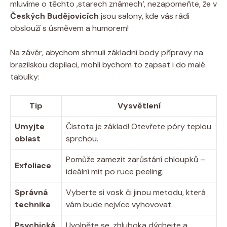
mluvíme o těchto ‚starech známech‘, nezapomeňte, že v
Českých Budějovicích
jsou salony, kde vás rádi
obslouží s úsměvem a humorem!
Na závěr, abychom shrnuli základní body přípravy na
brazilskou depilaci, mohli bychom to zapsat i do malé
tabulky:
Tip
Vysvětlení
Umyjte
Čistota je základ! Otevřete póry teplou
oblast
sprchou.
Pomůže zamezit zarůstání chloupků –
Exfoliace
ideální mít po ruce peeling.
Správná
Vyberte si vosk či jinou metodu, která
technika
vám bude nejvíce vyhovovat.
Psychická
Uvolněte se, zhluboka dýchejte a