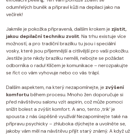
odumřelých buněk a připraví kůži na depilaci jako na
večírek!
Jakmile je pokožka připravená, dalším krokem je
zjistit,
jakou depilační techniku zvolit
. Na trhu existuje více
možností, a pro tradiční brazilku tu jsou i speciální
vosky, které jsou příjemnější a citlivější pro vaši pokožku.
Jestliže jste nikdy brazilku neměli, nebojte se požádat
odborníka o radu! Klíčem je komunikace – nerozpakujte
se říct co vám vyhovuje nebo co vás trápí.
Dalším aspektem, na který nezapomínejte, je
zvýšení
komfortu
během procesu. Mnoho žen doporučuje si
před návštěvou salonu vzít aspirin, což může pomoci
snížit bolest a zvýšit komfort. A ano, tento ‚trik‘ je
spousta z nás úspěšně využívá! Nezapomínejte také na
přípravu psychicky – zhluboka dýchejte a uvolněte se,
jakoby vám měl na návštěvu přijít starý známý. A když už