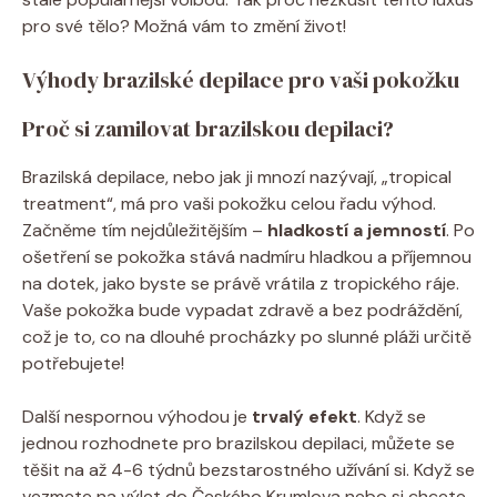
pro své tělo? Možná vám to změní život!
Výhody brazilské depilace pro vaši pokožku
Proč si zamilovat brazilskou depilaci?
Brazilská depilace, nebo jak ji mnozí nazývají, „tropical
treatment“, má pro vaši pokožku celou řadu výhod.
Začněme tím nejdůležitějším –
hladkostí a jemností
. Po
ošetření se pokožka stává nadmíru hladkou a příjemnou
na dotek, jako byste se právě vrátila z tropického ráje.
Vaše pokožka bude vypadat zdravě a bez podráždění,
což je to, co na dlouhé procházky po slunné pláži určitě
potřebujete!
Další nespornou výhodou je
trvalý efekt
. Když se
jednou rozhodnete pro brazilskou depilaci, můžete se
těšit na až 4-6 týdnů bezstarostného užívání si. Když se
vezmete na výlet do Českého Krumlova nebo si chcete