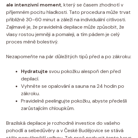
ale intenzivní moment
, který se časem zhodnotí v
příjemném pocitu hladkosti. Tato procedura může trvat
přibližně 30–60 minut a záleží na individuální citlivosti.
Zajímavé je, že pravidelná depilace může způsobit, že
vlasy rostou jemněji a pomaleji, a tím pádem je celý
proces méně bolestivý.
Nezapomeňte na pár důležitých tipů před a po zákroku:
Hydratujte
svou pokožku alespoň den před
depilací.
Vyhněte se opalování a sauna na 24 hodin po
zákroku.
Pravidelně peelingujte pokožku, abyste předešli
zarůstajícím chloupkům.
Brazilská depilace je rozhodně investice do vašeho
pohodlí a sebedůvěry a v České Budějovice se stává
stále populárnější volbou. Tak proč nezkusit tento luxus