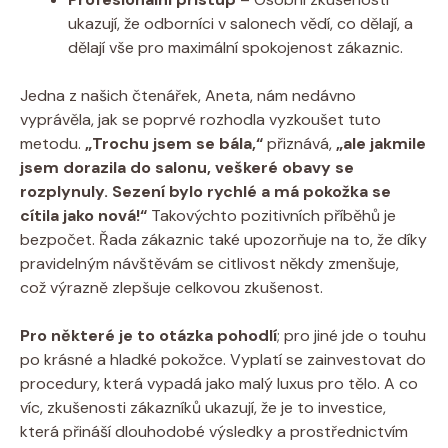
ukazují, že odborníci v salonech vědí, co dělají, a
dělají vše pro maximální spokojenost zákaznic.
Jedna z našich čtenářek, Aneta, nám nedávno
vyprávěla, jak se poprvé rozhodla vyzkoušet tuto
metodu.
„Trochu jsem se bála,“
přiznává,
„ale jakmile
jsem dorazila do salonu, veškeré obavy se
rozplynuly. Sezení bylo rychlé a má pokožka se
cítila jako nová!“
Takovýchto pozitivních příběhů je
bezpočet. Řada zákaznic také upozorňuje na to, že díky
pravidelným návštěvám se citlivost někdy zmenšuje,
což výrazně zlepšuje celkovou zkušenost.
Pro některé je to otázka pohodlí
; pro jiné jde o touhu
po krásné a hladké pokožce. Vyplatí se zainvestovat do
procedury, která vypadá jako malý luxus pro tělo. A co
víc, zkušenosti zákazníků ukazují, že je to investice,
která přináší dlouhodobé výsledky a prostřednictvím