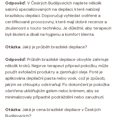
Odpověď:
V Českých Budějovicích najdete několik
salonů specializovaných na depilaci, které nabízejí
brazilskou depilaci. Doporučuji vyhledat ověřené a
certifikované provozovny, které mají dobré recenze a
zkušenosti s touto technikou. Je důležité, aby terapeuti
byli školení a dbali na hygienu a komfort klienta.
Otázka:
Jaký je průběh brazilské depilace?
Odpověď:
Průběh brazilské depilace obvykle zahrnuje
několik kroků. Nejprve terapeut připraví pokožku, může
použít exfoliační produkty a zjemňující oleje. Poté je
aplikována depilační pasta nebo vosk, což je způsob,
jakým se chloupky odstraňují. Po dokončení je pokožka
ošetřena uklidňujícím gelem nebo krémem, aby se
minimalizovaly případné podráždění nebo zarudnutí.
Otázka:
Jaká je cena brazilské depilace v Českých
Budějovicích?